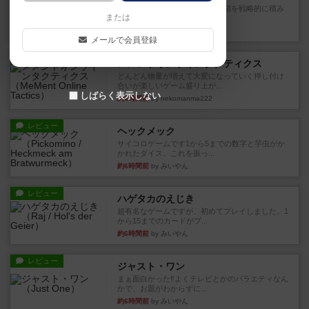
目的あなたの店先に農産物の木箱を戦略的に積み
または
重ねて在庫を最大化し、競合...
約4時間前
by jurong
メールで会員登録
レビュー
メメントオンラインタクティクス
どんどん物量が増えて大変になっていく押し付け
合いが楽しいゲーム盛り上が...
しばらく表示しない
約4時間前
by nekomanma222
レビュー
ヘックメック
サイコロゲームです1から5までの数字と芋虫がか
かれたダイス。これを振っ...
約6時間前
by みいやん
レビュー
ハゲタカのえじき
超有名なゲームですが、初めてプレイしました。1
から15までのカードがプ...
約6時間前
by みいやん
レビュー
ジャスト・ワン
まぁ面白かった‼️よくテレビとかのバラエティなん
かで、お題がわからずに...
約6時間前
by みいやん