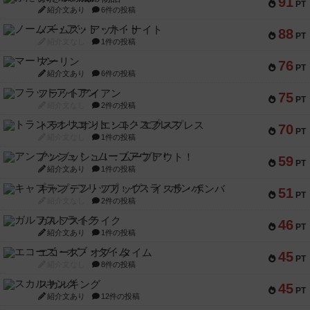
91
PT
紹介文あり
6件の投稿
ノームズ・アット・ナイト
88
PT
紹介文なし
1件の投稿
マーリン
76
PT
紹介文あり
6件の投稿
フラットアイアン
75
PT
紹介文なし
2件の投稿
トランスオリエント・エクスプレス
70
PT
紹介文なし
1件の投稿
アンブッシュ！：ムーブアウト！
59
PT
紹介文あり
1件の投稿
キャプテン・フリップ：イスラ・ボンバ
51
PT
紹介文なし
2件の投稿
ガルフストライク
46
PT
紹介文あり
1件の投稿
エコーズ・オブ・タイム
45
PT
紹介文なし
8件の投稿
スカルキング
45
PT
紹介文あり
12件の投稿