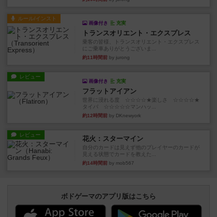
ルール/インスト
画像付き
充実
トランスオリエント・エクスプレス
乗客の皆様、トランスオリエント・エクスプレス
にご乗車ありがとうございま...
約11時間前
by jurong
レビュー
画像付き
充実
フラットアイアン
世界に浸れる度 ☆☆☆☆★楽しさ ☆☆☆☆★
タイパ ☆☆☆☆☆マンハッ...
約12時間前
by DKnewyork
レビュー
花火：スターマイン
自分のカードは見えず他のプレイヤーのカードが
見える状態でカードを教えた...
約14時間前
by mob567
ボドゲーマのアプリ版はこちら