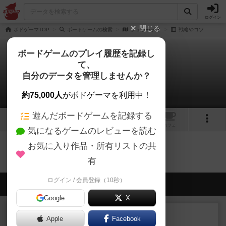
ログイン
閉じる
ボドゲーマTOP
ボードゲームの検索
ジェラーティ
戦略やコツ
ボードゲームのプレイ履歴を記録し
て、
ジェラーティ
自分のデータを管理しませんか？
0件の戦略やコツ
約75,000人
がボドゲーマを利用中！
遊んだボードゲームを記録する
1
トップ
画像
動画
レビュー
カフェ
気になるゲームのレビューを読む
お気に入り作品・所有リストの共
ジェラーティのトップに戻る
有
ログイン / 会員登録（10秒）
会員の新しい投稿
Google
X
ルール/インスト
画像付き
充実
Apple
Facebook
マーケットフレッシュ