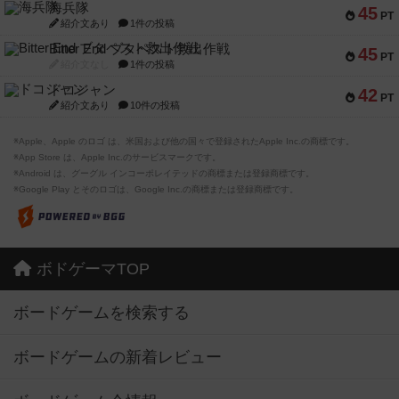
海兵隊
45
PT
紹介文あり
1件の投稿
Bitter End ブタペスト救出作戦
45
PT
紹介文なし
1件の投稿
ドコジャン
42
PT
紹介文あり
10件の投稿
※Apple、Apple のロゴ は、米国および他の国々で登録されたApple Inc.の商標です。
※App Store は、Apple Inc.のサービスマークです。
※Android は、グーグル インコーポレイテッドの商標または登録商標です。
※Google Play とそのロゴは、Google Inc.の商標または登録商標です。
ボドゲーマTOP
ボードゲームを検索する
ボードゲームの新着レビュー