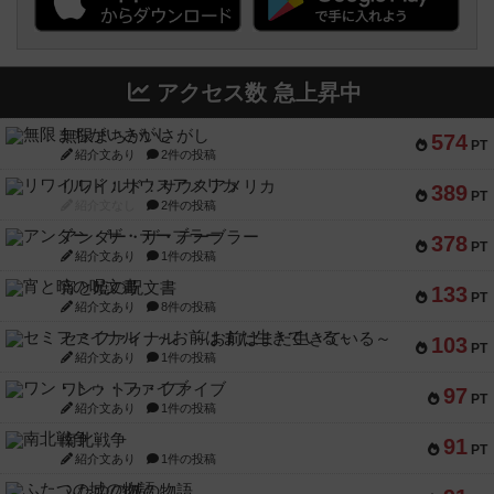
アクセス数 急上昇中
無限まちがいさがし
574
PT
紹介文あり
2件の投稿
リワイルド：サウスアメリカ
389
PT
紹介文なし
2件の投稿
アンダー・ザ・テーブラー
378
PT
紹介文あり
1件の投稿
宵と暁の呪文書
133
PT
紹介文あり
8件の投稿
セミファイナル ～お前はまだ生きている～
103
PT
紹介文あり
1件の投稿
ワン・トゥ・ファイブ
97
PT
紹介文あり
1件の投稿
南北戦争
91
PT
紹介文あり
1件の投稿
ふたつの城の物語