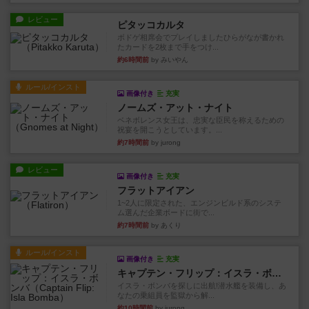
レビュー
ピタッコカルタ
ボドゲ相席会でプレイしましたひらがなが書かれ
たカードを2枚まで手をつけ...
約6時間前
by みいやん
ルール/インスト
画像付き
充実
ノームズ・アット・ナイト
ベネボレンス女王は、忠実な臣民を称えるための
祝宴を開こうとしています。...
約7時間前
by jurong
レビュー
画像付き
充実
フラットアイアン
1~2人に限定された、エンジンビルド系のシステ
ム選んだ企業ボードに街で...
約7時間前
by あくり
ルール/インスト
画像付き
充実
キャプテン・フリップ：イスラ・ボンバ
イスラ・ボンバを探しに出航!潜水艦を装備し、あ
なたの乗組員を監獄から解...
約10時間前
by jurong