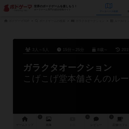
世界のボードゲームを楽しもう！
ボードゲーム専門の総合情報サイト
データベース
検
ボドゲーマTOP
ボードゲームの検索
ガラクタオークション
ルール/イ
3人～5人
15分～25分
8歳～
20
ガラクタオークション
こげこげ堂本舗さんのルー
2
1
2
ゲーム
トップ
画像
動画
レビュー
店舗/
カフェ