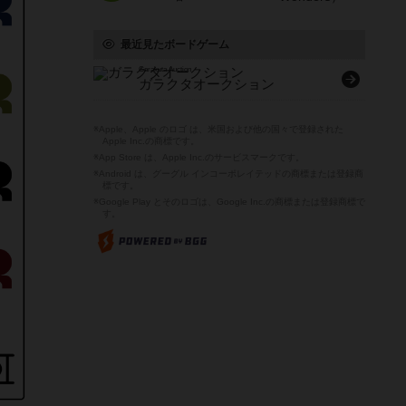
最近見たボードゲーム
Garakuta Auction
ガラクタオークション
※Apple、Apple のロゴ は、米国および他の国々で登録された
Apple Inc.の商標です。
※App Store は、Apple Inc.のサービスマークです。
※Android は、グーグル インコーポレイテッドの商標または登録商
標です。
※Google Play とそのロゴは、Google Inc.の商標または登録商標で
す。