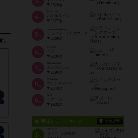
3
位
2528名
Battle Line
4
バトルライン
位
2377名
Terraforming Mars
5
テラフォーミングマーズ
位
2369名
6 nimmt!
6
ニムト
位
2200名
Carcassonne
7
カルカソンヌ
位
2190名
Wingspan
8
ウイングスパン
位
2148名
Azul
9
アズール
位
1902名
興味ありランキング
トップ50
SCYTHE
1
サイズ -大鎌戦役-
位