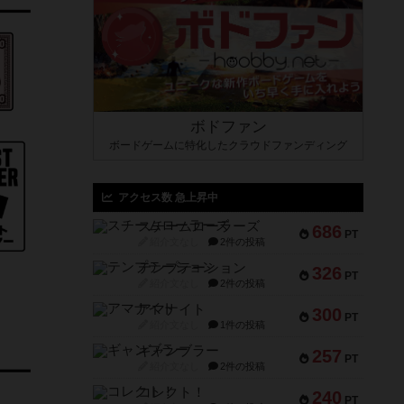
ボドファン
ボードゲームに特化したクラウドファンディング
アクセス数 急上昇中
スチームローラーズ
686
PT
紹介文なし
2件の投稿
テンプテーション
326
PT
紹介文なし
2件の投稿
アマナイト
300
PT
紹介文なし
1件の投稿
ギャンブラー
257
PT
紹介文なし
2件の投稿
コレクト！
240
PT