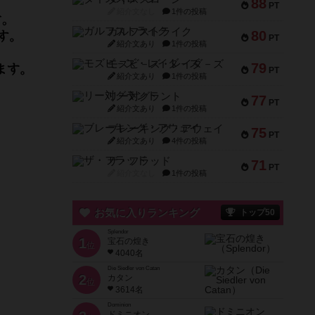
88
PT
紹介文なし
1件の投稿
ガルフストライク
80
PT
紹介文あり
1件の投稿
モズビ－ズ・レイダ－ズ
79
PT
紹介文あり
1件の投稿
リー対グラント
77
PT
紹介文あり
1件の投稿
ブレーキング・アウェイ
75
PT
紹介文あり
4件の投稿
ザ・フラッド
71
PT
紹介文なし
1件の投稿
お気に入りランキング
トップ50
Splendor
1
宝石の煌き
位
4040名
Die Siedler von Catan
2
カタン
位
3614名
Dominion
ドミニオン