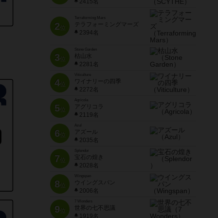
2415名
Terraforming Mars
2
テラフォーミングマーズ
位
2394名
Stone Garden
3
枯山水
位
2281名
Viticulture
4
ワイナリーの四季
位
2272名
Agricola
5
アグリコラ
位
2119名
Azul
6
アズール
位
2035名
Splendor
7
宝石の煌き
位
2028名
Wingspan
8
ウイングスパン
位
2006名
7 Wonders
9
世界の七不思議
位
1919名