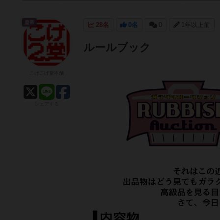
皇帝
28名
0名
0
1年以上前
ルールブック
こげこげ堂本舗
シェアする