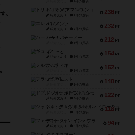
紹介文なし
1件の投稿
トリオンフ ア マレンゴ
236
PT
紹介文あり
1件の投稿
エレメンツ
232
PT
紹介文あり
4件の投稿
バー！パーティー
212
PT
紹介文なし
1件の投稿
ギョッと
154
PT
紹介文あり
1件の投稿
クルティボ
152
PT
紹介文なし
1件の投稿
ブラヴェスト
140
PT
紹介文なし
1件の投稿
ドブル：ポケットモンスター
122
PT
紹介文あり
4件の投稿
ジャンヌ・ダルク-オルレアン ドロー＆ライト
118
PT
紹介文なし
5件の投稿
ファースト・イン・フライト
94
PT
紹介文あり
3件の投稿
ダイススローン