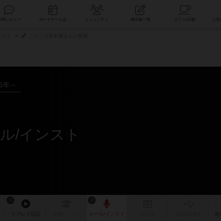
索
新着レビュー
ボードゲーム会
コミュニティ
掲示板一覧
ンスト
こげこげ堂本舗さんの投稿
15年～
ル/インスト
1
2
リプレイ
日記
戦略
・コツ
ルール
/インスト
掲示板
拡張/関連
作
次