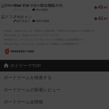
Bitter End ブタペスト救出作戦
45
PT
紹介文なし
1件の投稿
ドコジャン
42
PT
紹介文あり
10件の投稿
※Apple、Apple のロゴ は、米国および他の国々で登録されたApple Inc.の商標です。
※App Store は、Apple Inc.のサービスマークです。
※Android は、グーグル インコーポレイテッドの商標または登録商標です。
※Google Play とそのロゴは、Google Inc.の商標または登録商標です。
ボドゲーマTOP
ボードゲームを検索する
ボードゲームの新着レビュー
ボードゲーム会情報