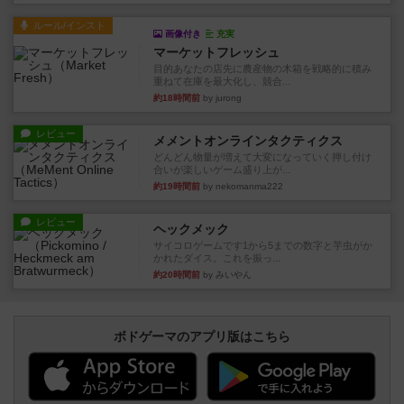
ルール/インスト
画像付き
充実
マーケットフレッシュ
目的あなたの店先に農産物の木箱を戦略的に積み
重ねて在庫を最大化し、競合...
約18時間前
by jurong
レビュー
メメントオンラインタクティクス
どんどん物量が増えて大変になっていく押し付け
合いが楽しいゲーム盛り上が...
約19時間前
by nekomanma222
レビュー
ヘックメック
サイコロゲームです1から5までの数字と芋虫がか
かれたダイス。これを振っ...
約20時間前
by みいやん
ボドゲーマのアプリ版はこちら