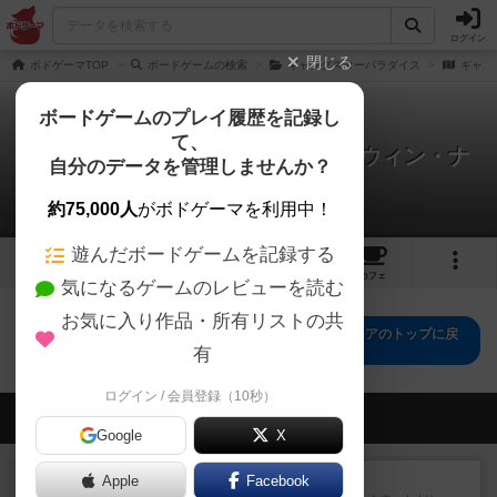
ログイン
閉じる
ボドゲーマTOP
ボードゲームの検索
ギャングスターパラダイス
ギャン
ボードゲームのプレイ履歴を記録し
て、
ギャングスターパラダイス：ハロウィン・ナ
自分のデータを管理しませんか？
イトメア
0件の戦略やコツ
約75,000人
がボドゲーマを利用中！
遊んだボードゲームを記録する
1
3
トップ
画像
動画
レビュー
カフェ
気になるゲームのレビューを読む
お気に入り作品・所有リストの共
ギャングスターパラダイス：ハロウィン・ナイトメアのトップに戻
る
有
ログイン / 会員登録（10秒）
会員の新しい投稿
Google
X
レビュー
ふたつの街の物語
Apple
Facebook