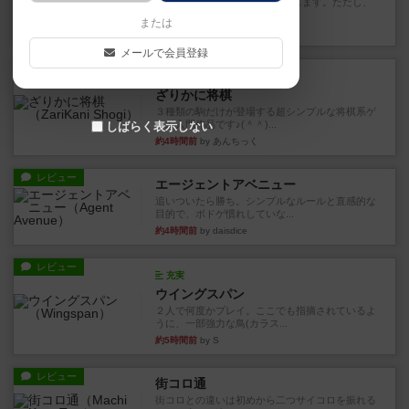
タイルを4×4で並べて街づくりします。ただし、
街は各プレイヤーの間にあ...
または
約4時間前
by ジェイとと
メールで会員登録
ルール/インスト
画像付き
ざりかに将棋
３種類の駒だけが登場する超シンプルな将棋系ゲ
ーム入門作品です♪(＾＾)...
しばらく表示しない
約4時間前
by あんちっく
レビュー
エージェントアベニュー
追いついたら勝ち。シンプルなルールと直感的な
目的で、ボドゲ慣れしていな...
約4時間前
by daisdice
レビュー
充実
ウイングスパン
２人で何度かプレイ。ここでも指摘されているよ
うに、一部強力な鳥(カラス...
約5時間前
by S
レビュー
街コロ通
街コロとの違いは初めから二つサイコロを振れる