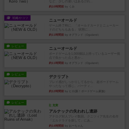
など、少しの違いはあるけれ...
約10時間前
by くみ
戦略やコツ
ニューオールド
ゲーム終了時に、「オールドカードとニューカー
ドのどちらもある」 状態に...
約11時間前
by オグランド（Oguland）
レビュー
ニューオールド
ボードゲームを1,000個以上持っているユーザー視
点で良かった点と悪か...
約11時間前
by オグランド（Oguland）
レビュー
デクリプト
プレイ感がしっかりしてるから、超ボードゲーム
やったなって感じ。パーティ...
約12時間前
by ヒロ(新！ボードゲーム家族)
レビュー
充実
アルナックの失われし遺跡
アナログ対人プレイ数回。クニツィア先生の名作
「エルドラドを探して」にあ...
約14時間前
by おーちゃん