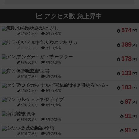
アクセス数 急上昇中
無限まちがいさがし
574
PT
紹介文あり
2件の投稿
リワイルド：サウスアメリカ
389
PT
紹介文なし
2件の投稿
アンダー・ザ・テーブラー
378
PT
紹介文あり
1件の投稿
宵と暁の呪文書
133
PT
紹介文あり
8件の投稿
セミファイナル ～お前はまだ生きている～
103
PT
紹介文あり
1件の投稿
ワン・トゥ・ファイブ
97
PT
紹介文あり
1件の投稿
南北戦争
91
PT
紹介文あり
1件の投稿
ふたつの城の物語
91
PT
紹介文あり
6件の投稿