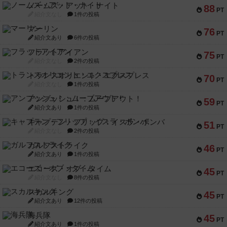
ノームズ・アット・ナイト
88
PT
紹介文なし
1件の投稿
マーリン
76
PT
紹介文あり
6件の投稿
フラットアイアン
75
PT
紹介文なし
2件の投稿
トランスオリエント・エクスプレス
70
PT
紹介文なし
1件の投稿
アンブッシュ！：ムーブアウト！
59
PT
紹介文あり
1件の投稿
キャプテン・フリップ：イスラ・ボンバ
51
PT
紹介文なし
2件の投稿
ガルフストライク
46
PT
紹介文あり
1件の投稿
エコーズ・オブ・タイム
45
PT
紹介文なし
8件の投稿
スカルキング
45
PT
紹介文あり
12件の投稿
海兵隊
45
PT
紹介文あり
1件の投稿