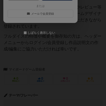
または
当サイトに掲載されている作品説明文やレビュー等
の情報は、ボドゲーマ運営事務局・ゲームデザイナ
メールで会員登録
ーご本人様・有志の皆様にご協力をいただきながら
登録されています。
しばらく表示しない
フルダイスの特徴や概要を御存知の方は、ヘッダー
メニューからログイン/会員登録し作品説明文の作
成/編集にご協力いただければ幸いです。
マイボードゲーム登録者
0
0
0
0
興味あり
経験あり
お気に入り
持ってる
テーマ/フレーバー