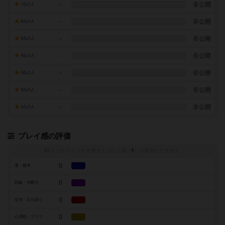
-
非公開
7点の人
-
非公開
6点の人
-
非公開
5点の人
-
非公開
4点の人
-
非公開
3点の人
-
非公開
2点の人
-
非公開
1点の人
プレイ感の評価
トグルスイッチを押すとプレイ感（
※
）の投票ができます
0
運・確率
0
戦略・判断力
0
交渉・立ち回り
0
心理戦・ブラフ