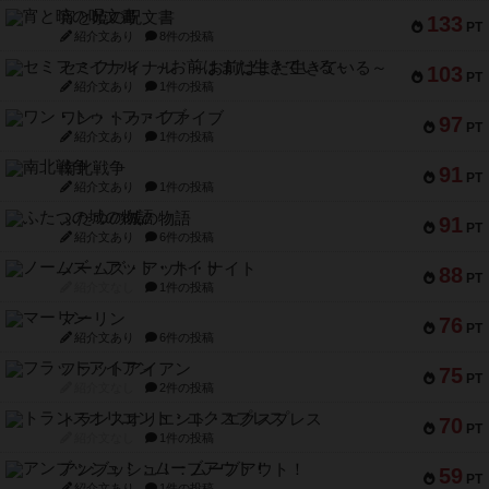
宵と暁の呪文書
133
PT
紹介文あり
8件の投稿
セミファイナル ～お前はまだ生きている～
103
PT
紹介文あり
1件の投稿
ワン・トゥ・ファイブ
97
PT
紹介文あり
1件の投稿
南北戦争
91
PT
紹介文あり
1件の投稿
ふたつの城の物語
91
PT
紹介文あり
6件の投稿
ノームズ・アット・ナイト
88
PT
紹介文なし
1件の投稿
マーリン
76
PT
紹介文あり
6件の投稿
フラットアイアン
75
PT
紹介文なし
2件の投稿
トランスオリエント・エクスプレス
70
PT
紹介文なし
1件の投稿
アンブッシュ！：ムーブアウト！
59
PT
紹介文あり
1件の投稿