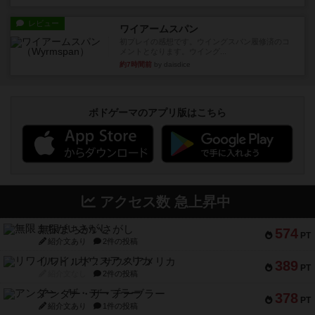
レビュー
ワイアームスパン
初プレイの感想です。ウイングスパン履修済のコ
メントとなります。ウイング...
約7時間前
by daisdice
ボドゲーマのアプリ版はこちら
アクセス数 急上昇中
無限まちがいさがし
574
PT
紹介文あり
2件の投稿
リワイルド：サウスアメリカ
389
PT
紹介文なし
2件の投稿
アンダー・ザ・テーブラー
378
PT
紹介文あり
1件の投稿