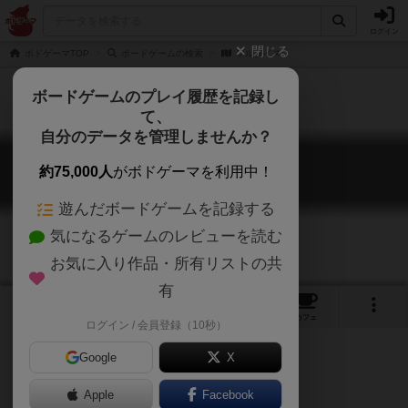
ログイン
閉じる
ボドゲーマTOP
ボードゲームの検索
フルダイス
ボードゲームのプレイ履歴を記録し
て、
自分のデータを管理しませんか？
フルダイス
約75,000人
がボドゲーマを利用中！
Full Dice
遊んだボードゲームを記録する
気になるゲームのレビューを読む
お気に入り作品・所有リストの共
有
1
1
トップ
画像
動画
レビュー
カフェ
ログイン / 会員登録（10秒）
Google
X
Apple
ご協力ください
Facebook