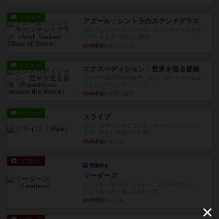
レビュー
アズール：シントラのステンドグラス
大好きなアズールシリーズ。ステンドグラスを作
っていきます✨1部より自由...
約3時間前
by しんたろ
レビュー
エクスペディション：世界を巡る冒険
クラマー氏の不朽の名作。新しいボードゲームほ
どおもしろいはず？いいえ。...
約4時間前
by 田中昌平
レビュー
スライプ
メインコマ一つサブコマ四つでそれぞれプレイし
ます。動かし方はコマか壁に...
約4時間前
by くみ
リプレイ
画像付き
リーダーズ
久しぶりに取り出してプレイ。詰めきれなかっ
た…であっさり追い込まれて負...
約4時間前
by くみ