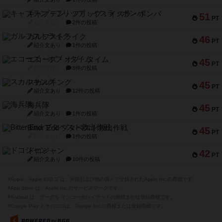
キャプテン・フリップ：イスラ・ボンバ
51
PT
紹介文なし
2件の投稿
ガルフストライク
46
PT
紹介文あり
1件の投稿
エコーズ・オブ・タイム
45
PT
紹介文なし
8件の投稿
スカルキング
45
PT
紹介文あり
12件の投稿
海兵隊
45
PT
紹介文あり
1件の投稿
Bitter End ブタペスト救出作戦
45
PT
紹介文なし
1件の投稿
ドコジャン
42
PT
紹介文あり
10件の投稿
※Apple、Apple のロゴ は、米国および他の国々で登録されたApple Inc.の商標です。
※App Store は、Apple Inc.のサービスマークです。
※Android は、グーグル インコーポレイテッドの商標または登録商標です。
※Google Play とそのロゴは、Google Inc.の商標または登録商標です。