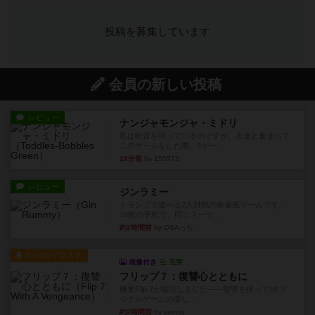
投稿を募集しています
会員の新しい投稿
レビュー
ナンジャモンジャ・ミドリ
私は吃音を持っているのですが、友達と集まって
このゲームをした際、3ゲー...
28分前
by 155973
レビュー
ジンラミー
トランプで遊べる2人対戦の麻雀風ゲームです。
10枚の手札で、同じスーツ...
約2時間前
by OSAっち
ルール/インスト
画像付き
充実
フリップ７：復讐心とともに
概要Flip 7が復活しました――復讐を伴って!オリ
ジナルゲームの楽し...
約2時間前
by jurong