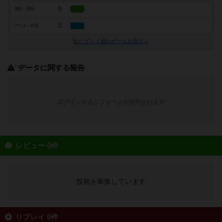
0
攻防・戦闘
0
アート・外見
似たプレイ感のゲームを探す→
データに関する報告
ログインするとフォームが表示されます
レビュー 0件
投稿を募集しています
リプレイ 0件