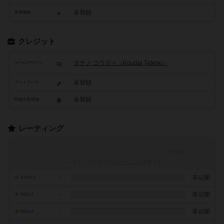
未登録
参考価格
クレジット
タテノ コウダイ（Koudai Tateno）
ゲームデザイン
未登録
アートワーク
未登録
関連企業/団体
レーティング
レーティングを行うには
ログイン
が必要です
-
非公開
10点の人
-
非公開
9点の人
-
非公開
8点の人