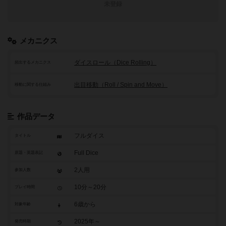
未登録
メカニクス
ダイスロール（Dice Rolling）
頻出するメカニクス
出目移動（Roll / Spin and Move）
移動に関する仕組み
作品データ
フルダイス
タイトル
Full Dice
原題・英題表記
2人用
参加人数
10分～20分
プレイ時間
6歳から
対象年齢
2025年～
発売時期