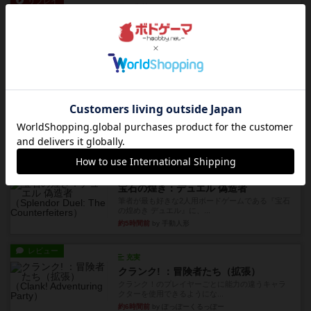
リプレイ
画像付き
ブリックス
久しぶりに取り出してプレイ。記号担当と色担当
に分かれてプレイ。あかんか...
約4時間前
by くみ
レビュー
画像付き
ダグエイトチェス
チェスなのに、ほんの10分で終わります。動きで
敵のコマの種類が分かれば...
約4時間前
by くみ
レビュー
画像付き
充実
宝石の煌き：デュエル 偽造者
筆者が最も好きな2人用ボードゲームである『宝石
の煌めき デュエル』に、...
約5時間前
by 手動人形
レビュー
充実
クランク! ：冒険者たち（拡張）
クランク！のプレイヤーごとに能力の違うキャラ
クターを使用できるようにな...
約6時間前
by ぽっぽーくるっぽー