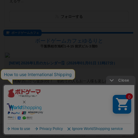
えるサ...
フォローする
ボードゲームカフェ
ボードゲームカフェゆるりと
千葉県柏市旭町1-4-15 前沢ビル３階B
[NEW] 2026年1月のカレンダー🗓️（2026年01月01日 11時27分）
遊べるボードゲーム
379個
JR柏駅西口から徒歩3分！ 初めての人もお一人様も楽しめるボードゲ
ームカフェです。ゆるりと楽しんでいただくために安い料金設定にして
おり...
フォローする
ボードゲームカフェ
サイコロブクロ川崎店
神奈川県川崎市川崎区砂子１丁目8-6 長谷川ビル202