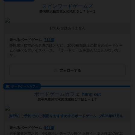
スピンワードゲームズ
静岡県浜松市西区和地町５１７９ー２
お知らせはありません
遊べるボードゲーム
712個
静岡県浜松市の浜名湖のほとりに、2000種類以上の世界のボードゲー
ムが遊べるプレイスペース。 「ボードゲームを遊んだことがない方」
か...
フォローする
ボードゲームカフェ
ボードゲームカフェ hang out
岩手県奥州市水沢花園町１丁目１－１７
[NEW] ご予約でのご利用をおすすめするボードゲーム（2026年07月04日 11時59分）
遊べるボードゲーム
597個
岩手県奥州市水沢 4号線沿い テーブル席(４人席４・２人席２)の他に