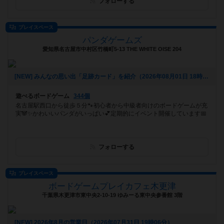
フォローする
プレイスペース
パンダゲームズ
愛知県名古屋市中村区竹橋町5-13 THE WHITE OISE 204
[NEW] みんなの思い出「足跡カード」を紹介（2026年08月01日 18時17分）
遊べるボードゲーム
344個
名古屋駅西口から徒歩５分🐾初心者から中級者向けのボードゲームが充
実🐼✨かわいいパンダがいっぱい💕定期的にイベント開催しています📅
フォローする
プレイスペース
ボードゲームプレイカフェ木更津
千葉県木更津市東中央2-10-19 ゆみーる東中央参番館 3階
[NEW] 2026年8月の営業日（2026年07月31日 19時06分）