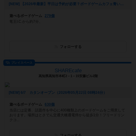
[NEW] 【2026年最新】平日は予約が必要？ボードゲームカフェ青い家はいつでも予約なしで利用OKです！アサイーボウルも新登場！（2026年05月24日 14時06分）
遊べるボードゲーム
279個
竜王I.C.から約7分、
フォローする
プレイスペース
SHAREcafe
高知県高知市本町2－1－15安藤ビル2階
[NEW] 6/7 カタンオープン（2026年05月22日 08時24分）
遊べるボードゲーム
630個
当店には定番、話題作を中心に400種類上のボードゲームをご用意して
おります。場所はとさでん交通大橋通電停から徒歩1分！フリードリン
クコ...
フォローする