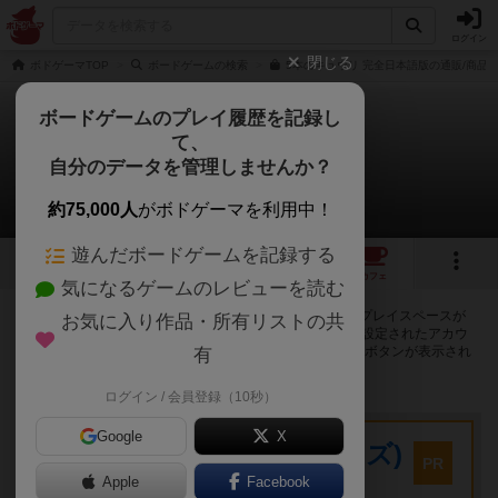
ログイン
閉じる
ボドゲーマTOP
ボードゲームの検索
5本のキュウリ 完全日本語版の通販/商品
ボードゲームのプレイ履歴を記録し
て、
5本のキュウリ
自分のデータを管理しませんか？
243店のカフェ/スペースが提供中
約75,000人
がボドゲーマを利用中！
遊んだボードゲームを記録する
10
2
31
244
トップ
画像
動画
レビュー
カフェ
気になるゲームのレビューを読む
5本のキュウリで遊ぶことができるボードゲームカフェ・プレイスペースが
お気に入り作品・所有リストの共
243店登録されています。公開プロフィールの都道府県が設定されたアカウ
ントでログインすると、同じ都道府県内の店舗に絞り込むボタンが表示され
有
ます。
ログイン / 会員登録（10秒）
プレイスペース
Google
X
キウイ！(旧:キウイゲームズ)
PR
大阪府大阪市中央区森ノ宮中央2-8-2 永田中央ビル2階
Apple
Facebook