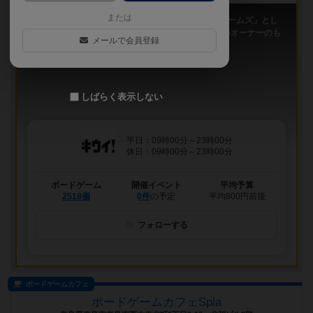
または
「キウイ！」は、2011年9月大阪日本橋で「キウイゲームズ」とし
てスタートしたボードゲームカフェです。 今は新しいオーナーのも
メールで会員登録
と、無...
しばらく表示しない
平日：09時00分～23時00分
休日：09時00分～23時00分
ボードゲーム
開催イベント
平均予算
2518個
0件
の予定
平均800円前後
フォローする
ボードゲームカフェ
ボードゲームカフェSpla