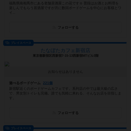
福島県南相馬市にある老舗居酒屋この花です☺️ 普段はお酒とお料理を
楽しんでもらう居酒屋ですが月に数回ボードゲームを中心にお客様とワ
イ...
フォローする
プレイスペース
たなぼたカフェ新宿店
東京都新宿区西新宿7-15-13西新宿MTビル3階
お知らせはありません
遊べるボードゲーム
221個
新宿駅近くのボードゲームカフェです。系列店の中では最大級の広さ
で、男女別トイレも完備。誰でも気軽に来れる、そんなお店を目指しま
す。
フォローする
プレイスペース