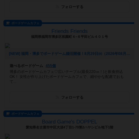
フォローする
ボードゲームカフェ
Friends Friends
福岡県福岡市博多区祇園町４−６平田ビル４０１号
[NEW] 福岡・博多でボードゲーム婚活開催！8月29日㈰（2026年08月05日 16時55分）
遊べるボードゲーム
455個
博多のボードゲームカフェ♡広いテーブル(最長220㎝！)と飲食持込
OK！ 女性が作り上げたボードゲームカフェで、細やかな配慮でおも
て...
フォローする
ボードゲームカフェ
Board Game's DOPPEL
愛知県名古屋市中区大須4丁目1-79第2ハヤシビル地下1階