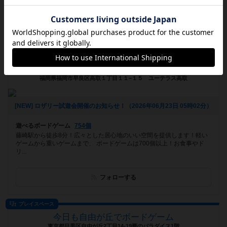
おす...
フォローする
ボードゲームカフェ
福岡ボードゲームカフェ INTALES Cafe
福岡県福岡市早良区高取１丁目１１−１５ ユーテラス高取
[NEW] ロザリー試遊会開催のお知らせ！（2026年06月23日 05時02分）
遊べるボードゲーム
754個
藤崎駅から徒歩8分！広々とした居心地のいい空間を提供します！軽い
ゲームから重いゲームまで、 ボードゲームは700個以上！お食事やド
リ...
フォローする
プレイスペース
今日も自由が丘でボードゲーム
東京都目黒区自由が丘2丁目14-19夢のパラダイス1階