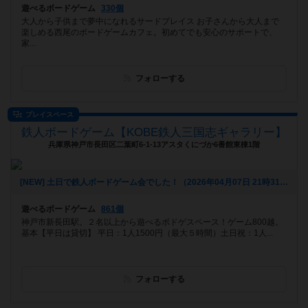
遊べるボードゲーム
330個
大人から子供まで夢中になれるサードプレイス お子さんから大人まで
楽しめる西尾のボードゲームカフェ。初めてでも安心のサポートで、
家...
フォローする
プレイスペース
鉄人ボードゲーム【KOBE鉄人三国志ギャラリー】
兵庫県神戸市長田区二葉町6-1-13アスタくにづか6番館東棟1階
[NEW] 土日で鉄人ボードゲーム会でした！（2026年04月07日 21時31分）
遊べるボードゲーム
861個
神戸市新長田駅。２名以上から遊べるボドゲスペース！ゲーム800越。
基本【平日は貸切】 平日：1人1500円（最大５時間）土日祝：1人...
フォローする