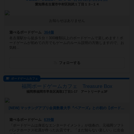
愛知県名古屋市中村区則武１丁目１３−１４
お知らせはありません
遊べるボードゲーム
364個
名古屋駅から徒歩５分！300種類以上のボードゲームで楽しめます！ボ
ードゲームが初めての方でもゲームのルール説明の方致しますので、お
気軽...
フォローする
ボードゲームカフェ
福岡ボードゲームカフェ Treasure Box
福岡県福岡市早良区高取1丁目1-17 アートリーチェ3F
[NEW] マッチングアプリ会員数最大手『ペアーズ』との初の【ボードゲームマッチングイベント】開催決定‼️（2026年01月06日 16時43分）
遊べるボードゲーム
639個
『ボードゲームは身近なエンターテイメント』が信条の、元福岡ソフト
バンクホークス社員が作ったお店です。「まだ知らない楽しい」に出会