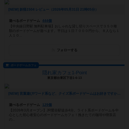
[NEW] 妖怪1504 レビュー（2026年05月31日 21時05分）
遊べるボードゲーム
444個
【中央線日野駅 無料駐車場】おしゃれな貸し切りスペースで３５０種
類のボードゲームが遊べます。平日は１日７０００円から、８人なら１
人１０...
フォローする
ボードゲームカフェ
隠れ家カフェ1-Point
東京都台東区下谷1-6-13
[NEW] 言葉遊び/ワード系など、クイズ系ボードゲームはお好きですか？（2026年05月28日 19時58分）
遊べるボードゲーム
129個
【2026年3月オープン】JR鶯谷駅徒歩4分。ライト系ボードゲームを中
心とした初心者安心のボードゲームカフェ！挽きたての珈琲や喫茶店
の...