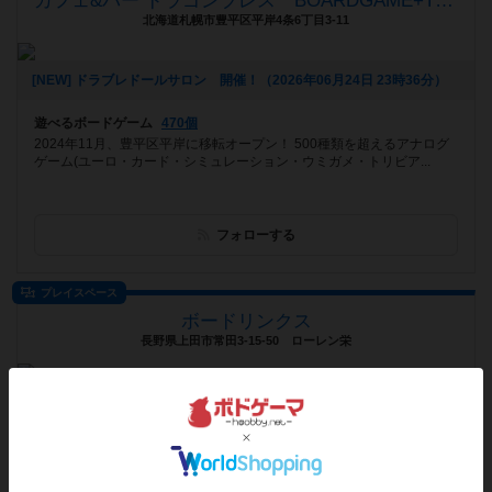
カフェ&バー ドラゴンブレス BOARDGAME+TRPG
北海道札幌市豊平区平岸4条6丁目3-11
[NEW] ドラブレドールサロン 開催！（2026年06月24日 23時36分）
遊べるボードゲーム
470個
2024年11月、豊平区平岸に移転オープン！ 500種類を超えるアナログ
ゲーム(ユーロ・カード・シミュレーション・ウミガメ・トリビア...
フォローする
プレイスペース
ボードリンクス
長野県上田市常田3-15-50 ローレン栄
[NEW] 【重要】ボードリンクスの営業についてお知らせ（2026年06月23日 13時10分）
遊べるボードゲーム
308個
長野県上田市で唯一ボードゲームが遊べるお店です♪アットホームな雰
囲気で 楽しい時間をすごしましょー♪ 新しい趣味や趣味仲間探しにも