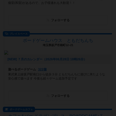
個室(和室)があるので、お子様連れも大歓迎！！
フォローする
プレイスペース
ボードゲームハウス ともだちんち
埼玉県坂戸市南町12−21
[NEW] ７月のカレンダー（2026年06月28日 18時26分）
遊べるボードゲーム
322個
東武東上線坂戸駅南口から徒歩３分 ともだちんちに遊びに来たような
安心感で遊べます 今後も続々ゲーム追加予定です
フォローする
ボードゲームカフェ