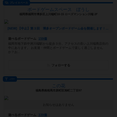
プレイスペース
ボードゲームスペース ぼうし
福岡県福岡市博多区上川端町10-15 ローズマンション川端 2F
[NEW] 【中止】第３回 博多オープンボードゲーム会を開催します！（2026年03月03日 17時14分）
遊べるボードゲーム
159個
福岡市地下鉄中洲川端駅から徒歩３分。アクセスの良い上川端商店街の
中にあります。 お友達・仲間とボードゲームで楽しく過ごしません
か？お...
フォローする
バー
この花
福島県南相馬市原町区旭町二丁目97
お知らせはありません
遊べるボードゲーム
339個