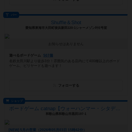
バー
Shuffle＆Shot
愛知県東海市大田町後浜新田220-1シャーメゾン叶E号室
お知らせはありません
遊べるボードゲーム
507個
名鉄太田川駅より徒歩3分！雰囲気のある店内にて400種以上のボード
ゲーム、ビリヤードも遊べます！
フォローする
ショップ
ボードゲーム catnap【ウォーハンマー・シタデルカラー取扱店】
和歌山県和歌山市黒田197-1
[NEW] 5月の営業（2026年05月03日 15時42分）