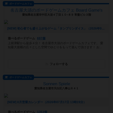
ボードゲームカフェ
名古屋大須のボードゲームカフェ Board Game's
愛知県名古屋市中区大須４丁目１０−８９ 常盤ビル３階
[NEW] 初心者でも盛り上がるゲーム「タンブリンダイス」（2026年07月17日 14時05分）
遊べるボードゲーム
697個
上前津駅から徒歩４分！ 名古屋市大須のボードゲームカフェです。 愛
知最大規模の広々とした空間でゆとりをもって遊んで頂けます！ お...
フォローする
ボードゲームカフェ
Sonnen Spiele
愛知県名古屋市天白区八事山６４１
[NEW] 8月営業カレンダー（2026年07月17日 13時19分）
遊べるボードゲーム
1353個