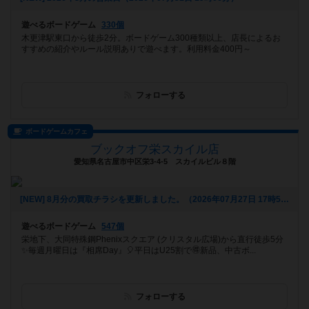
遊べるボードゲーム
330個
木更津駅東口から徒歩2分。ボードゲーム300種類以上、店長によるお
すすめの紹介やルール説明ありで遊べます。利用料金400円～
フォローする
ボードゲームカフェ
ブックオフ栄スカイル店
愛知県名古屋市中区栄3-4-5 スカイルビル８階
[NEW] 8月分の買取チラシを更新しました。（2026年07月27日 17時53分）
遊べるボードゲーム
547個
栄地下、大同特殊鋼Phenixスクエア (クリスタル広場)から直行徒歩5分
✨毎週月曜日は『相席Day』🎈平日はU25割で🉐新品、中古ボ...
フォローする