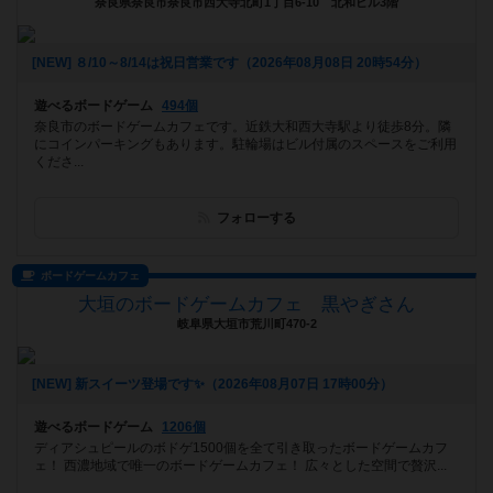
奈良県奈良市奈良市西大寺北町1丁目6-10 北和ビル3階
[NEW] ８/10～8/14は祝日営業です（2026年08月08日 20時54分）
遊べるボードゲーム
494個
奈良市のボードゲームカフェです。近鉄大和西大寺駅より徒歩8分。隣
にコインパーキングもあります。駐輪場はビル付属のスペースをご利用
くださ...
フォローする
ボードゲームカフェ
大垣のボードゲームカフェ 黒やぎさん
岐阜県大垣市荒川町470-2
[NEW] 新スイーツ登場です✨️（2026年08月07日 17時00分）
遊べるボードゲーム
1206個
ディアシュピールのボドゲ1500個を全て引き取ったボードゲームカフ
ェ！ 西濃地域で唯一のボードゲームカフェ！ 広々とした空間で贅沢...