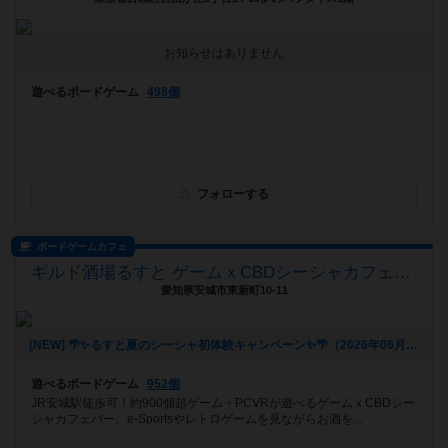
お知らせはありません
遊べるボードゲーム
498個
フォローする
ボードゲームカフェ
ギルド酒場るすと ゲームｘCBDシーシャカフェバー
愛知県安城市東新町10-11
[NEW] 🌴✨るすと夏のシーシャ初体験キャンペーン✨🌴（2026年06月03日 02時03分）
遊べるボードゲーム
952個
JR安城駅徒歩可！約900個超ゲーム・PCVRが遊べるゲームｘCBDシー
シャカフェバー。e-Sportsやレトロゲームを見ながらお酒を...