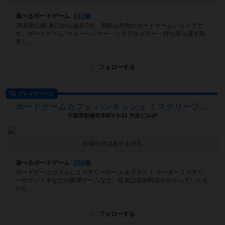
遊べるボードゲーム
612個
JR和歌山駅 東口から徒歩7分。和歌山市内のボードゲームショップで
す。ボードゲーム･ウォーハンマー・シタデルカラー・持ち帰り謎を販
売し...
フォローする
プレイスペース
ボードゲームカフェ バンキッシュ ミステリープラス（BoardGameCafe VANQUiSH MysteryPlus）
千葉県船橋市本町4-5-21 市原ビル2F
お知らせはありません
遊べるボードゲーム
200個
ボードゲームカフェにミステリーゲームをプラス！ マーダーミステリ
ーやナゾトキなどの推理ゲームなど、従来は追加料金がかかっていたも
のも...
フォローする