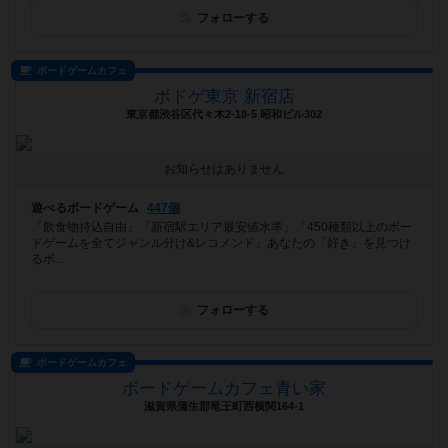
フォローする
ボードゲームカフェ
ボドゲ東京 新宿店
東京都渋谷区代々木2-18-5 昭和ビル302
お知らせはありません
遊べるボードゲーム
447個
「飲食物持込自由」「新宿駅エリア最安値水準」「450種類以上のボー
ドゲームを全てジャンル分け&レコメンド」あなたの「好き」を見つけ
るボ...
フォローする
ボードゲームカフェ
ボードゲームカフェ青い家
滋賀県蒲生郡竜王町西横関164-1