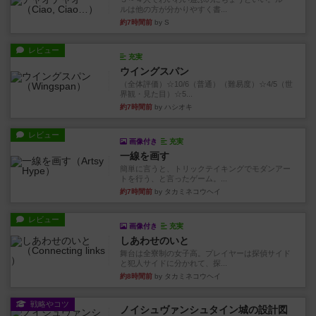
ルは他の方が分かりやすく書...
約7時間前
by S
レビュー
充実
ウイングスパン
（全体評価）☆10/6（普通）（難易度）☆4/5（世
界観・見た目）☆5...
約7時間前
by ハシオキ
レビュー
画像付き
充実
一線を画す
簡単に言うと、トリックテイキングでモダンアー
トを行う、と言ったゲーム。...
約7時間前
by タカミネコウヘイ
レビュー
画像付き
充実
しあわせのいと
舞台は全寮制の女子高。プレイヤーは探偵サイド
と犯人サイドに分かれて、探...
約8時間前
by タカミネコウヘイ
戦略やコツ
ノイシュヴァンシュタイン城の設計図