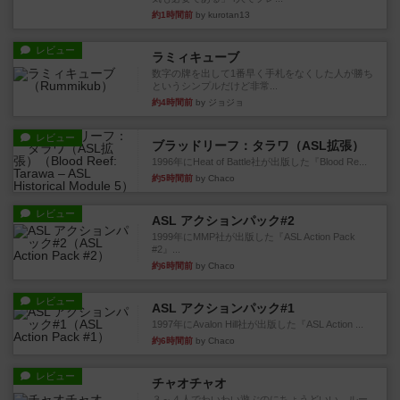
約1時間前
by kurotan13
レビュー
ラミィキューブ
数字の牌を出して1番早く手札をなくした人が勝ち
というシンプルだけど非常...
約4時間前
by ジョジョ
レビュー
ブラッドリーフ：タラワ（ASL拡張）
1996年にHeat of Battle社が出版した『Blood Re...
約5時間前
by Chaco
レビュー
ASL アクションパック#2
1999年にMMP社が出版した『ASL Action Pack
#2』...
約6時間前
by Chaco
レビュー
ASL アクションパック#1
1997年にAvalon Hill社が出版した『ASL Action ...
約6時間前
by Chaco
レビュー
チャオチャオ
３～４人でわいわい遊ぶのにちょうどいい。ルー