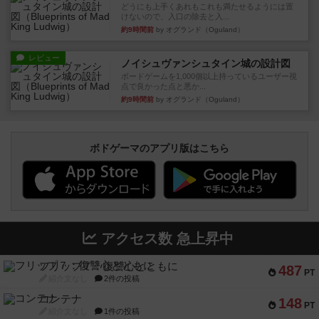
どうにも上手くあれもこれも満たせるようには置
けないので、入口の除去と入...
約9時間前
by オグランド（Oguland）
レビュー
ノイシュヴァンシュタイン城の設計図
ボードゲームを1,000個以上持っているユーザー視
点で良かった点と悪か...
約9時間前
by オグランド（Oguland）
ボドゲーマのアプリ版はこちら
アクセス数 急上昇中
フリップ７：復讐心とともに
487
PT
紹介文なし
2件の投稿
コンテナ
148
PT
紹介文なし
1件の投稿