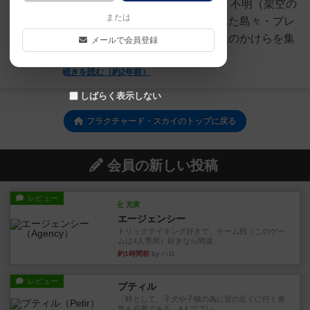
べきかっ？&lt;テーマ&gt;・年代：不明（架空の
または
世界）・場所：空に浮かぶ呪われた島々・プレ
イヤーの立場：冒険者・目的：星のかけらを集
メールで会員登録
め、願いを叶...
続きを読む（約2年前）
しばらく表示しない
フラクチャード・スカイのトップに戻る
会員の新しい投稿
レビュー
充実
エージェンシー
トリックテイキング好きで、チーム戦（このゲー
ムは4人専用）好きなら間違...
約1時間前
by ハロ
レビュー
プティル
「時として、子犬や子猫の為に雷の近くに行く勇
気も必要である」4人でプレ...