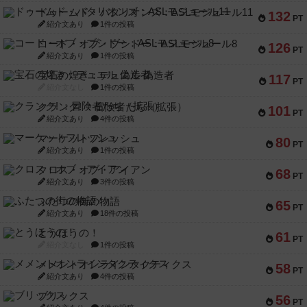
ドゥームド・バタリオンズ：ASLモジュール11
132
PT
紹介文あり
1件の投稿
コード・オブ・ブシドー：ASLモジュール8
126
PT
紹介文あり
1件の投稿
宝石の煌き：デュエル 偽造者
117
PT
紹介文なし
1件の投稿
クランク! ：冒険者たち（拡張）
101
PT
紹介文あり
4件の投稿
マーケットフレッシュ
80
PT
紹介文あり
1件の投稿
クロス・オブ・アイアン
68
PT
紹介文あり
3件の投稿
ふたつの街の物語
65
PT
紹介文あり
18件の投稿
とうほうの！
61
PT
紹介文なし
1件の投稿
メメントオンラインタクティクス
58
PT
紹介文あり
4件の投稿
ブリックス
56
PT