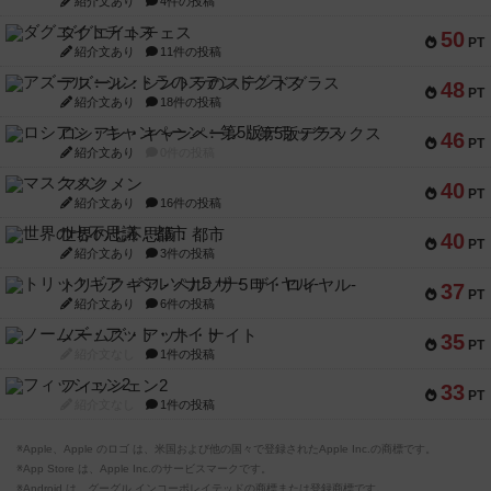
紹介文あり
4件の投稿
ダグエイトチェス
50
PT
紹介文あり
11件の投稿
アズール：シントラのステンドグラス
48
PT
紹介文あり
18件の投稿
ロシアン・キャンペーン：第5版デラックス
46
PT
紹介文あり
0件の投稿
マスクメン
40
PT
紹介文あり
16件の投稿
世界の七不思議：都市
40
PT
紹介文あり
3件の投稿
トリックギア - ペルソナ5 ザ・ロイヤル-
37
PT
紹介文あり
6件の投稿
ノームズ・アット・ナイト
35
PT
紹介文なし
1件の投稿
フィッシェン2
33
PT
紹介文なし
1件の投稿
※Apple、Apple のロゴ は、米国および他の国々で登録されたApple Inc.の商標です。
※App Store は、Apple Inc.のサービスマークです。
※Android は、グーグル インコーポレイテッドの商標または登録商標です。