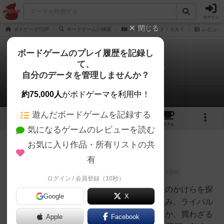
ログイン
閉じる
ボドゲーマTOP
ボードゲームの検索
フラクチャード・スカイ
レビュー
ボードゲームのプレイ履歴を記録し
て、
フラクチャード・スカイ
自分のデータを管理しませんか？
1件のレビュー
約75,000人
がボドゲーマを利用中！
遊んだボードゲームを記録する
1
1
2
トップ
画像
動画
レビュー
カフェ
気になるゲームのレビューを読む
お気に入り作品・所有リストの共
神
390名
0名
有
ログイン / 会員登録（10秒）
マツジョン
@matz_jon
集めた者は、願いが叶うという星のかけらを探
Google
X
せ。強さ秘密の船を島々に送り込み、ライバル
を出し抜くのだ！さあ、買うべきか、買わざる
Apple
Facebook