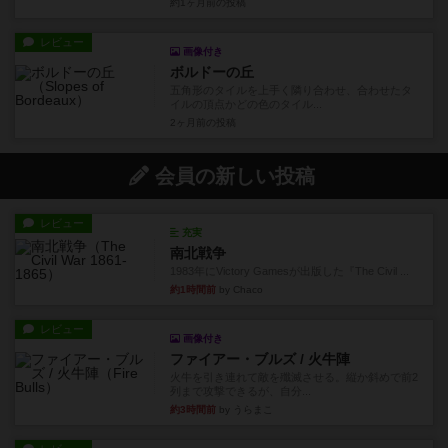
約1ヶ月前
の投稿
レビュー
画像付き
ボルドーの丘
五角形のタイルを上手く隣り合わせ、合わせたタ
イルの頂点かどの色のタイル...
2ヶ月前
の投稿
会員の新しい投稿
レビュー
充実
南北戦争
1983年にVictory Gamesが出版した『The Civil ...
約1時間前
by Chaco
レビュー
画像付き
ファイアー・ブルズ / 火牛陣
火牛を引き連れて敵を殲滅させる。縦か斜めで前2
列まで攻撃できるが、自分...
約3時間前
by うらまこ