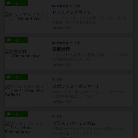
レビュー
画像付き
充実
ヒットアンドウィン
トリックテイキングの形を取っているが、楽しさ
の核は「相手の手札や動きに...
18日前
の投稿
レビュー
画像付き
充実
悪魔崇拝
ソウルとHPを消費して悪魔を召喚し、先に10点分
の悪魔を召喚するか、相...
18日前
の投稿
レビュー
充実
スポットミーガファー！
4×4のボードに色んなポーズをしているサーカス
の団員4名を配置し、穴の...
28日前
の投稿
レビュー
充実
ブラス：バーミンガム
重量級のゲームと言うとよく名前を聞くタイト
ル。縁が合ってブラス大好きプ...