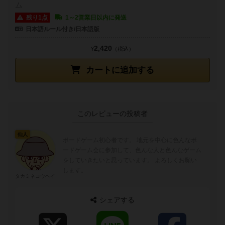
ム
残り1点
1～2営業日以内に発送
日本語ルール付き/日本語版
2,420
¥
（税込）
カートに追加する
このレビューの投稿者
仙人
ボードゲーム初心者です。 地元を中心に色んなボ
ードゲーム会に参加して、色んな人と色んなゲーム
をしていきたいと思っています。 よろしくお願い
します。
タカミネコウヘイ
シェアする