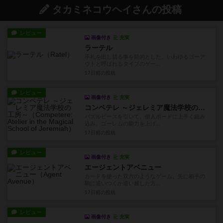
タカミネコウヘイさんの投稿
レビュー
画像付き
充実
ラーテル
手札を出し切る事を目的とした、いわゆるゴーア
ウトと呼ばれるタイプのゲー...
17日前
の投稿
レビュー
画像付き
充実
コンペテレ ～ジェレミア魔法学校の工房～
パズルピースを引いて、個人ボードに上手く組み
込み、ゴーレムの能力を上げ...
17日前
の投稿
レビュー
画像付き
充実
エージェントアベニュー
カードを使った双六のようなゲーム。先に相手の
駒に追いつくか追い越した方...
17日前
の投稿
レビュー
画像付き
充実