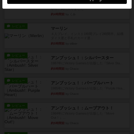
お気に入りのplayte製です。オラパスペースから
やり、気に入りました...
約4時間前
by くみ
レビュー
マーリン
４人プレイ。インスト1時間プレイ2時間半。結構
ダイス運と手札のカード運...
約5時間前
by oliber
レビュー
アンブッシュ！：シルバースター
1987年にVictory Gamesが出版した『Silver Sta...
約5時間前
by Chaco
レビュー
アンブッシュ！：パープルハート
1985年にVictory Gamesが出版した『Purple Hea...
約5時間前
by Chaco
レビュー
アンブッシュ！：ムーブアウト！
1984年にVictory Gamesが出版した『Move
Out！』...
約5時間前
by Chaco