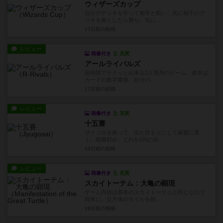
ウィザーズカップ
自分のデッキを作って相手と戦い、先に相手のデ
ッキを無くしたら勝ち。先に...
17日前
の投稿
レビュー
画像付き
充実
アールライバルズ
短時間でサクッと出来る2人専用のゲーム。基本は
カードの数字勝負。自分の...
17日前
の投稿
レビュー
画像付き
充実
十五賽
サイコロを振って、出た目を上にして碁盤に置
く。縦横斜め、どれか1列の合...
18日前
の投稿
レビュー
画像付き
充実
スカイトーテム：大亀の顕現
ゲーム内容は基本のスカイトーテムと同じなので
簡単に。立方体のタイルを組...
18日前
の投稿