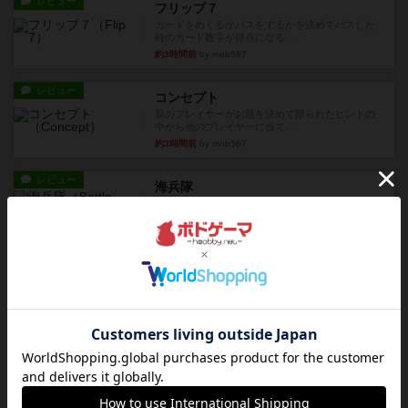
レビュー
フリップ７
カードをめくるかパスをするかを決めてパスした
時のカード数字が得点になる...
約3時間前
by mob567
レビュー
コンセプト
親のプレイヤーがお題を決めて限られたヒントの
中から他のプレイヤーに当て...
約3時間前
by mob567
レビュー
海兵隊
1988年にVictory Gamesが出版した
『Leathernec...
約4時間前
by Chaco
ルール/インスト
画像付き
充実
パーミッド
おばあちゃんは猫が大好きです!しかし、あまりに
も多くの猫を飼っているた...
約4時間前
by jurong
レビュー
画像付き
オラパ・マイン