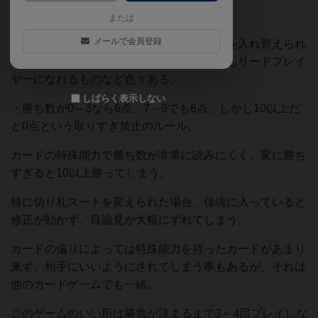
面白いと思った点は2点。
または
メールで会員登録
・カードの半分に特殊能力があり、カードを入れ替えられ
るもの、切り札を変えられるもの、負けてもリードプレイ
ヤーになれるものなど色々ある。
しばらく表示しない
・勝ち数が0～3なら6点、7～9でも6点、しかし10以上だ
と0点という取りすぎ禁止のルール。
カードの特殊能力で勝ち数が非常に読みにくく、変に勝ち
すぎると10以上勝ってしまう。
特に切り札スートを変えられた場合、佳境に入っていると
修正が効かず、目論見が大幅にずれてしまう。
カードの偏りによっては特殊能力を持ったカードがあまり
来ず、相手にいいようにされてしまう事もあるが、それは
他のカードゲームでも一緒。
このゲームのいい所は勝負が決まるまで3～4回プレイしな