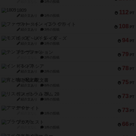
紹介文なし
1件の投稿
1809
112
PT
紹介文あり
1件の投稿
ファースト・イン・フライト
108
PT
紹介文あり
3件の投稿
モズビ－ズ・レイダ－ズ
94
PT
紹介文あり
1件の投稿
テンプテーション
79
PT
紹介文なし
2件の投稿
インドネシア
78
PT
紹介文あり
2件の投稿
宵と暁の呪文書
75
PT
紹介文あり
8件の投稿
リスボン・トラム 28
73
PT
紹介文あり
9件の投稿
アマナイト
73
PT
紹介文なし
1件の投稿
ブラヴェスト
66
PT
紹介文なし
1件の投稿
スペクタキュラー