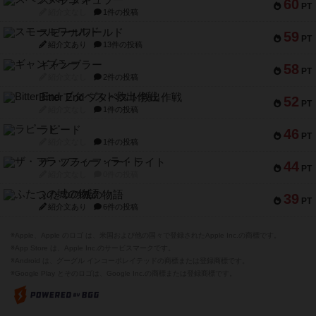
60
PT
紹介文なし
1件の投稿
スモールワールド
59
PT
紹介文あり
13件の投稿
ギャンブラー
58
PT
紹介文なし
2件の投稿
Bitter End ブタペスト救出作戦
52
PT
紹介文なし
1件の投稿
ラピード
46
PT
紹介文なし
1件の投稿
ザ・フラッフィー・ライト
44
PT
紹介文なし
0件の投稿
ふたつの城の物語
39
PT
紹介文あり
6件の投稿
※Apple、Apple のロゴ は、米国および他の国々で登録されたApple Inc.の商標です。
※App Store は、Apple Inc.のサービスマークです。
※Android は、グーグル インコーポレイテッドの商標または登録商標です。
※Google Play とそのロゴは、Google Inc.の商標または登録商標です。