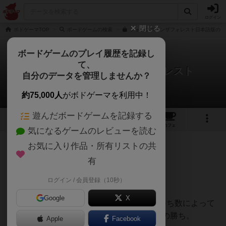
ログイン
閉じる
ボドゲーマTOP
ボードゲームの検索
フォックスインザフォレスト日本語版の通
ボードゲームのプレイ履歴を記録し
て、
フォックス・イン・ザ・フォレスト
自分のデータを管理しませんか？
タカミネコウヘイさんのレビュー
約75,000人
がボドゲーマを利用中！
遊んだボードゲームを記録する
2
1
10
61
トップ
画像
動画
レビュー
カフェ
気になるゲームのレビューを読む
お気に入り作品・所有リストの共
103名
1名
0
約1ヶ月前
有
ログイン / 会員登録（10秒）
2人用のトリックテイキング。
Google
X
1ラウンド13ターン、カードを出し合い、勝ち数によって
得点を得て、合計点が21点以上を取った人の勝ち。
Apple
Facebook