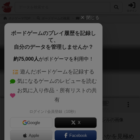
ログイン
閉じる
ボドゲーマTOP
ボードゲームの検索
フォッシル
ボードゲームのプレイ履歴を記録し
て、
自分のデータを管理しませんか？
フォッシル
約75,000人
がボドゲーマを利用中！
Fossil
遊んだボードゲームを記録する
気になるゲームのレビューを読む
お気に入り作品・所有リストの共
有
3
1
トップ
画像
動画
レビュー
カフェ
ログイン / 会員登録（10秒）
Google
X
「フォッシル」はどの化石の発掘が速いかを見極め
Apple
Facebook