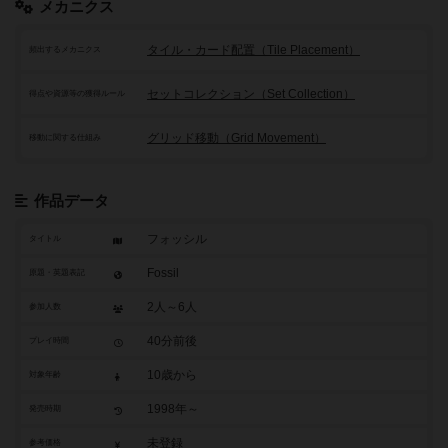
メカニクス
タイル・カード配置（Tile Placement）
頻出するメカニクス
セットコレクション（Set Collection）
得点や資源等の獲得ルール
グリッド移動（Grid Movement）
移動に関する仕組み
作品データ
フォッシル
タイトル
Fossil
原題・英題表記
2人～6人
参加人数
40分前後
プレイ時間
10歳から
対象年齢
1998年～
発売時期
未登録
参考価格