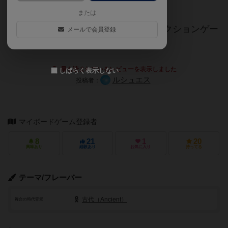
て欠片を集めていく、
または
アブストラクト要素が絡むセットコレクションゲー
メールで会員登録
ムです。
最も読まれているレビューを表示しました
しばらく表示しない
ルシュエス
投稿者：
マイボードゲーム登録者
8
21
1
20
興味あり
経験あり
お気に入り
持ってる
テーマ/フレーバー
古代（Ancient）
舞台の時代背景