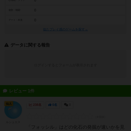
0
心理戦・ブラフ
0
攻防・戦闘
0
アート・外見
似たプレイ感のゲームを探す→
データに関する報告
ログインするとフォームが表示されます
レビュー 1件
仙人
238名
0名
0
ルシュエス
「フォッシル」はどの化石の発掘が速いかを見