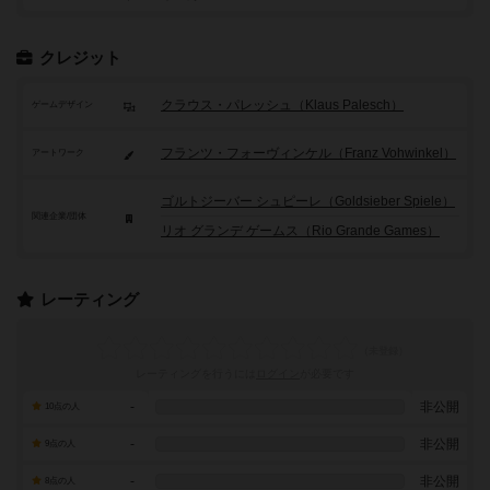
クレジット
クラウス・パレッシュ（Klaus Palesch）
ゲームデザイン
フランツ・フォーヴィンケル（Franz Vohwinkel）
アートワーク
ゴルトジーバー シュピーレ（Goldsieber Spiele）
関連企業/団体
リオ グランデ ゲームス（Rio Grande Games）
レーティング
レーティングを行うには
ログイン
が必要です
-
非公開
10点の人
-
非公開
9点の人
-
非公開
8点の人