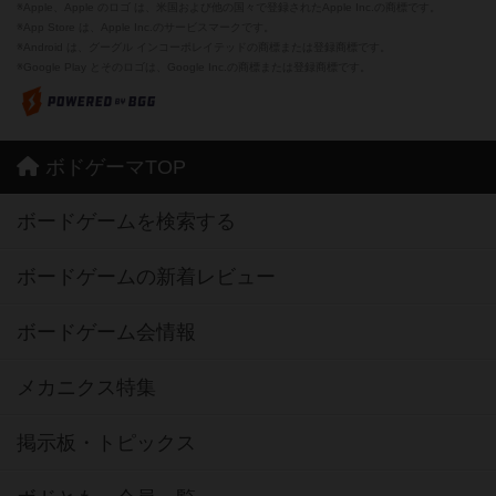
※Apple、Apple のロゴ は、米国および他の国々で登録されたApple Inc.の商標です。
※App Store は、Apple Inc.のサービスマークです。
※Android は、グーグル インコーポレイテッドの商標または登録商標です。
※Google Play とそのロゴは、Google Inc.の商標または登録商標です。
ボドゲーマTOP
ボードゲームを検索する
ボードゲームの新着レビュー
ボードゲーム会情報
メカニクス特集
掲示板・トピックス