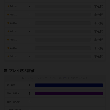
-
非公開
7点の人
-
非公開
6点の人
-
非公開
5点の人
-
非公開
4点の人
-
非公開
3点の人
-
非公開
2点の人
-
非公開
1点の人
プレイ感の評価
トグルスイッチを押すとプレイ感（
※
）の投票ができます
1
運・確率
1
戦略・判断力
0
交渉・立ち回り