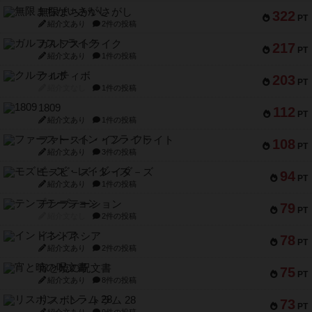
無限まちがいさがし
322
PT
紹介文あり
2件の投稿
ガルフストライク
217
PT
紹介文あり
1件の投稿
クルティボ
203
PT
紹介文なし
1件の投稿
1809
112
PT
紹介文あり
1件の投稿
ファースト・イン・フライト
108
PT
紹介文あり
3件の投稿
モズビ－ズ・レイダ－ズ
94
PT
紹介文あり
1件の投稿
テンプテーション
79
PT
紹介文なし
2件の投稿
インドネシア
78
PT
紹介文あり
2件の投稿
宵と暁の呪文書
75
PT
紹介文あり
8件の投稿
リスボン・トラム 28
73
PT