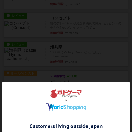
約8時間前
by mob567
レビュー
コンセプト
親のプレイヤーがお題を決めて限られたヒントの
中から他のプレイヤーに当て...
約8時間前
by mob567
レビュー
海兵隊
1988年にVictory Gamesが出版した
『Leathernec...
約8時間前
by Chaco
ルール/インスト
画像付き
充実
パーミッド
おばあちゃんは猫が大好きです!しかし、あまりに
も多くの猫を飼っているた...
約9時間前
by jurong
レビュー
画像付き
オラパ・マイン
お気に入りのplayte製です。オラパスペースから
やり、気に入りました...