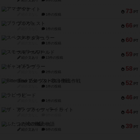
紹介文あり
9件の投稿
アマナイト
73
PT
紹介文なし
1件の投稿
ブラヴェスト
66
PT
紹介文なし
1件の投稿
スペクタキュラー
60
PT
紹介文なし
1件の投稿
スモールワールド
59
PT
紹介文あり
13件の投稿
ギャンブラー
58
PT
紹介文なし
2件の投稿
Bitter End ブタペスト救出作戦
52
PT
紹介文なし
1件の投稿
ラピード
46
PT
紹介文なし
1件の投稿
ザ・フラッフィー・ライト
44
PT
紹介文なし
0件の投稿
ふたつの城の物語
39
PT
紹介文あり
6件の投稿