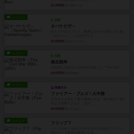
約1時間前
by OSAっち
レビュー
充実
オバケだぞ～
対人アナログプレイ。簡単なルールで誰とでも遊
べるゲーム。こんなの子ども...
約2時間前
by おーちゃん
レビュー
充実
南北戦争
1983年にVictory Gamesが出版した『The Civil ...
約6時間前
by Chaco
レビュー
画像付き
ファイアー・ブルズ / 火牛陣
火牛を引き連れて敵を殲滅させる。縦か斜めで前2
列まで攻撃できるが、自分...
約8時間前
by うらまこ
レビュー
フリップ７
カードをめくるかパスをするかを決めてパスした
時のカード数字が得点になる...