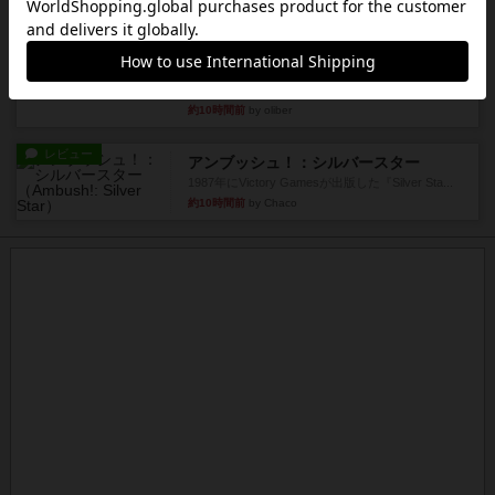
約9時間前
by くみ
レビュー
マーリン
４人プレイ。インスト1時間プレイ2時間半。結構
ダイス運と手札のカード運...
約10時間前
by oliber
レビュー
アンブッシュ！：シルバースター
1987年にVictory Gamesが出版した『Silver Sta...
約10時間前
by Chaco