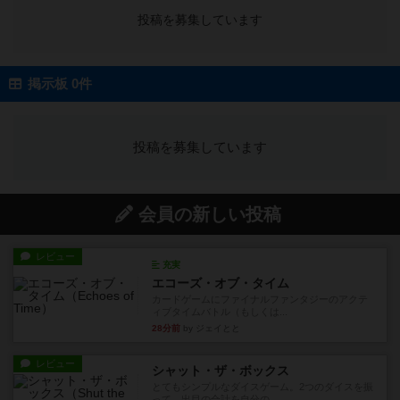
投稿を募集しています
掲示板 0件
投稿を募集しています
会員の新しい投稿
レビュー
充実
エコーズ・オブ・タイム
カードゲームにファイナルファンタジーのアクテ
ィブタイムバトル（もしくは...
28分前
by ジェイとと
レビュー
シャット・ザ・ボックス
とてもシンプルなダイスゲーム。2つのダイスを振
って、出目の合計を自分の...