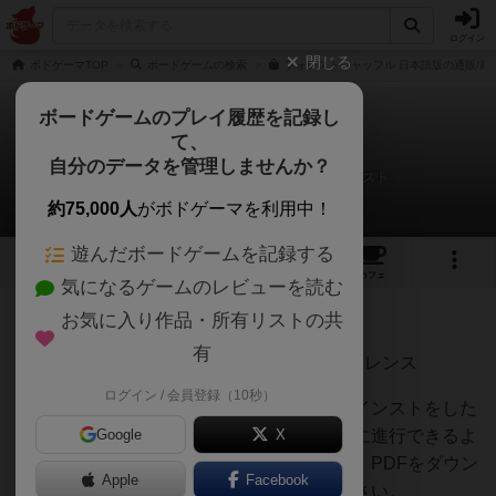
ログイン
閉じる
ボドゲーマTOP
ボードゲームの検索
フォレストシャッフル 日本語版の通販/商
ボードゲームのプレイ履歴を記録し
て、
フォレストシャッフル
自分のデータを管理しませんか？
オグランド（Oguland）さんのルール/インスト
約75,000人
がボドゲーマを利用中！
遊んだボードゲームを記録する
5
20
102
トップ
画像
動画
レビュー
カフェ
気になるゲームのレビューを読む
お気に入り作品・所有リストの共
171名
0名
約1年前
有
■フォレストシャッフルのサマリー・リファレンス
ログイン / 会員登録（10秒）
ボードゲーム会を開催した際に、ルールのインストをした
り、その後プレイしてもらう際にスムーズに進行できるよ
Google
X
うに作成したサマリーやリファレンスです。PDFをダウン
Apple
Facebook
ロードしてプリントアウトしてご使用ください。