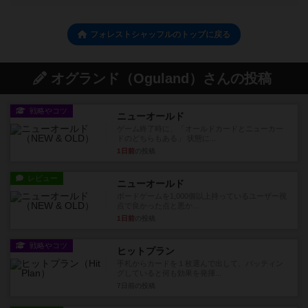
フォレストシャッフルのトップに戻る
オグランド（Oguland）さんの投稿
戦略やコツ
ニューオールド
ゲーム終了時に、「オールドカードとニューカー
ドのどちらもある」 状態に...
1日前
の投稿
レビュー
ニューオールド
ボードゲームを1,000個以上持っているユーザー視
点で良かった点と悪か...
1日前
の投稿
戦略やコツ
ヒットプラン
手札からカードを１枚選んで出して、バッティン
グしていると何も効果を発揮...
7日前
の投稿