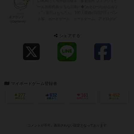
CMONにて海外版出版等、多数制作 フォアシュピ
ール共同代表 ＜主な活動> ◆"あそびつながるカフ
ェ"：単日はもちろん、100人規模の1泊2日イベン
オグランド
ト等、ボードゲーム、カードゲーム、アナログゲー
（Oguland）
ムを広める活動 ◆...
シェアする
マイボードゲーム登録者
277
632
161
452
興味あり
経験あり
お気に入り
持ってる
コメントが不可、表示されない設定となっております