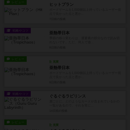
レビュー
ヒットプラン
ボードゲームを1,000個以上持っているユーザー視
点で良かった点と悪か...
7日前
の投稿
戦略やコツ
亜熱帯日本
季節の移り変わりは、運要素の部分なので読み切
れないです。ただ、何人で遊...
8日前
の投稿
レビュー
充実
亜熱帯日本
ボードゲームを1,000個以上持っているユーザー視
点で良かった点と悪か...
8日前
の投稿
戦略やコツ
ぐるぐるラビリンス
層ごとに、どのようなカードが含まれているかの
一覧があるので、それを常に...
14日前
の投稿
レビュー
充実