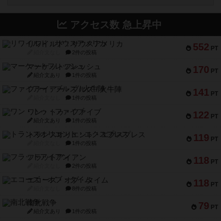
アクセス数 急上昇中
リワイルド：サウスアメリカ
552
PT
紹介文なし
2件の投稿
マーケットフレッシュ
170
PT
紹介文あり
1件の投稿
ファイアー・ブルズ / 火牛陣
141
PT
紹介文なし
1件の投稿
ワン・トゥ・ファイブ
122
PT
紹介文あり
1件の投稿
トランスオリエント・エクスプレス
119
PT
紹介文なし
1件の投稿
フラットアイアン
118
PT
紹介文なし
2件の投稿
エコーズ・オブ・タイム
118
PT
紹介文なし
8件の投稿
南北戦争
79
PT
紹介文あり
1件の投稿