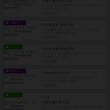
ぐるぐるラビリンス
ボードゲームを1,000個以上持っているユーザー視
点で良かった点と悪か...
14日前
の投稿
戦略やコツ
ソソギスギ サカズキ
カード枚数が少ないなかでのバッティング系ゲー
ムなので、運要素は多々ある...
15日前
の投稿
レビュー
ソソギスギ サカズキ
ボードゲームを1,000個以上持っているユーザー視
点で良かった点と悪か...
15日前
の投稿
戦略やコツ
バナナガバナンス
ドラフトフェイズで、自身が切り分けるカード
は、そのなかの最後まで残った...
21日前
の投稿
レビュー
充実
バナナガバナンス
ボードゲームを1,000個以上持っているユーザー視