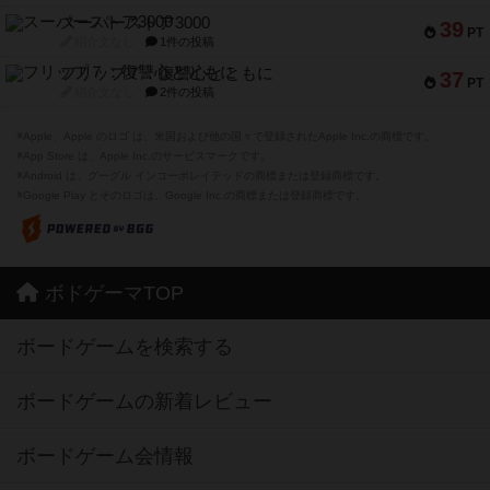
スーパーストア3000
39
PT
紹介文なし
1件の投稿
フリップ７：復讐心とともに
37
PT
紹介文なし
2件の投稿
※Apple、Apple のロゴ は、米国および他の国々で登録されたApple Inc.の商標です。
※App Store は、Apple Inc.のサービスマークです。
※Android は、グーグル インコーポレイテッドの商標または登録商標です。
※Google Play とそのロゴは、Google Inc.の商標または登録商標です。
ボドゲーマTOP
ボードゲームを検索する
ボードゲームの新着レビュー
ボードゲーム会情報