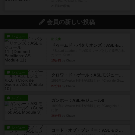
点で良かった点と悪か...
21日前
の投稿
会員の新しい投稿
レビュー
充実
ドゥームド・バタリオンズ：ASLモジュール11
『Squad Leader』用の追加マップとして発売され
たマップの#9...
15分前
by Chaco
レビュー
クロワ・ド・ゲール：ASLモジュール10
1992年にAvalon Hill社が出版した『Croix de Gu...
27分前
by Chaco
レビュー
ガンホー：ASLモジュール9
1992年にAvalon Hill社が出版した『Gung Ho！』
に付...
36分前
by Chaco
レビュー
コード・オブ・ブシドー：ASLモジュール8