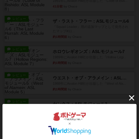
1991年にAvalon Hill社が出版した『Code of Bus...
41分前
by Chaco
レビュー
ザ・ラスト・フラー：ASLモジュール6
『Squad Leader』用の追加マップとして発売され
たマップ#11...
約1時間前
by Chaco
レビュー
ホロウレギオンズ：ASLモジュール7
1989年にAvalon Hill社が出版した『Hollow Legi...
約1時間前
by Chaco
レビュー
ウエスト・オブ・アラメイン：ASLモジュール5
1988年にAvalon Hill社が出版した『West of Ala...
約1時間前
by Chaco
レビュー
ヤンクス：ASLモジュール3
1987年にAvalon Hill社が出版した『Yanks』に付属
のマ...
約1時間前
by Chaco
レビュー
パラトルーパー