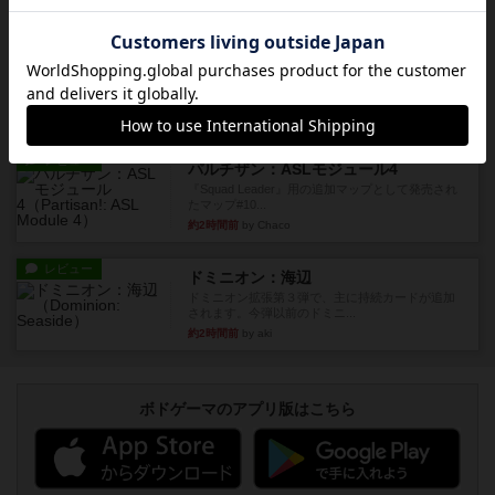
1986年にAvalon Hill社が出版した『Paratrooper...
約1時間前
by Chaco
レビュー
ビヨンド・バロー：ASLモジュール1
1985年にAvalon Hill社が出版した『Beyond Valo...
約2時間前
by Chaco
レビュー
パルチザン：ASLモジュール4
『Squad Leader』用の追加マップとして発売され
たマップ#10...
約2時間前
by Chaco
レビュー
ドミニオン：海辺
ドミニオン拡張第３弾で、主に持続カードが追加
されます。今弾以前のドミニ...
約2時間前
by aki
ボドゲーマのアプリ版はこちら