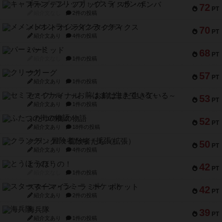
キャプテン・フリップ：イスラ・ボンバ
72
PT
紹介文なし
2件の投稿
メメントオンラインタクティクス
70
PT
紹介文あり
4件の投稿
パーミッド
68
PT
紹介文なし
1件の投稿
クリーグ
57
PT
紹介文あり
1件の投稿
セミファイナル ～お前はまだ生きている～
53
PT
紹介文あり
1件の投稿
ふたつの街の物語
52
PT
紹介文あり
18件の投稿
クランク! ：冒険者たち（拡張）
50
PT
紹介文あり
4件の投稿
とうほうの！
42
PT
紹介文なし
1件の投稿
スターマイン・ラミー ポケット
42
PT
紹介文あり
2件の投稿
海兵隊
39
PT
紹介文あり
1件の投稿