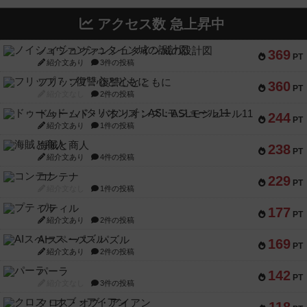
アクセス数 急上昇中
ノイシュヴァンシュタイン城の設計図
369
PT
紹介文あり
3件の投稿
フリップ７：復讐心とともに
360
PT
紹介文なし
2件の投稿
ドゥームド・バタリオンズ：ASLモジュール11
244
PT
紹介文あり
1件の投稿
海賊と商人
238
PT
紹介文あり
4件の投稿
コンテナ
229
PT
紹介文なし
1件の投稿
プティル
177
PT
紹介文あり
2件の投稿
AIスペース・パズル
169
PT
紹介文あり
2件の投稿
パーラ
142
PT
紹介文なし
3件の投稿
クロス・オブ・アイアン