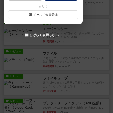
以前オインクゲームスから出ていたタウンロクロ
または
クというゲームのリメイク版...
約4時間前
by ぽっぽーくるっぽー
メールで会員登録
レビュー
充実
エージェンシー
トリックテイキング好きで、チーム戦（このゲー
しばらく表示しない
ムは4人専用）好きなら間違...
約7時間前
by ハロ
レビュー
プティル
「時として、子犬や子猫の為に雷の近くに行く勇
気も必要である」4人でプレ...
約8時間前
by kurotan13
レビュー
ラミィキューブ
数字の牌を出して1番早く手札をなくした人が勝ち
というシンプルだけど非常...
約10時間前
by ジョジョ
レビュー
ブラッドリーフ：タラワ（ASL拡張）
1996年にHeat of Battle社が出版した『Blood Re...
約12時間前
by Chaco