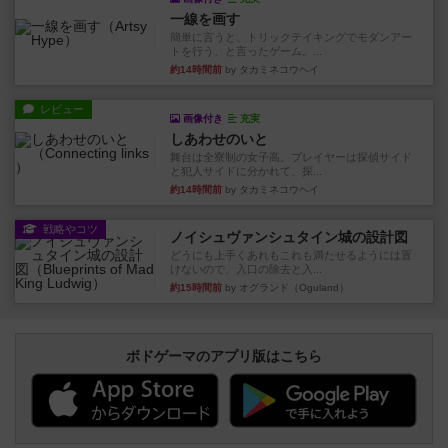
一線を画す
簡単に言うと、トリックテイキングでモダンアー
トを行う、と言ったゲーム。...
約14時間前
by タカミネコウヘイ
レビュー
画像付き
充実
しあわせのいと
舞台は全寮制の女子高。プレイヤーは探偵サイド
と犯人サイドに分かれて、探...
約14時間前
by タカミネコウヘイ
戦略やコツ
ノイシュヴァンシュタイン城の設計図
どうにも上手くあれもこれも満たせるようには置
けないので、入口の除去と入...
約15時間前
by オグランド（Oguland）
ボドゲーマのアプリ版はこちら