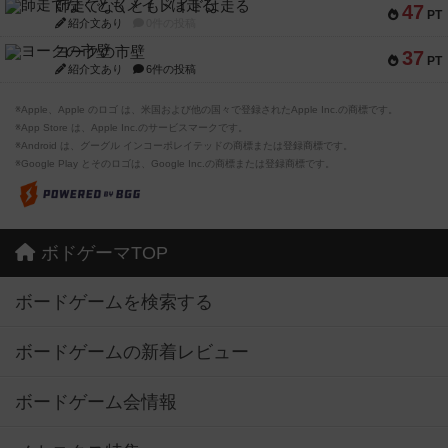
師走でなくともメイドは走る
47
PT
紹介文あり
0件の投稿
ヨークの市壁
37
PT
紹介文あり
6件の投稿
※Apple、Apple のロゴ は、米国および他の国々で登録されたApple Inc.の商標です。
※App Store は、Apple Inc.のサービスマークです。
※Android は、グーグル インコーポレイテッドの商標または登録商標です。
※Google Play とそのロゴは、Google Inc.の商標または登録商標です。
ボドゲーマTOP
ボードゲームを検索する
ボードゲームの新着レビュー
ボードゲーム会情報