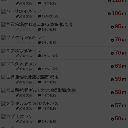
118
PT
紹介文あり
3件の投稿
パトリツィア
106
PT
紹介文あり
19件の投稿
宝石の煌き：デュエル 偽造者
95
PT
紹介文なし
1件の投稿
フィッシェン2
76
PT
紹介文なし
1件の投稿
ダブルナイン
70
PT
紹介文あり
17件の投稿
マスクメン
63
PT
紹介文あり
16件の投稿
世界の七不思議：都市
59
PT
紹介文あり
3件の投稿
異世界ギルドマスターズ総集編
58
PT
紹介文あり
1件の投稿
クラッシュオクトパス
57
PT
紹介文あり
8件の投稿
カブラン
50
PT
紹介文あり
1件の投稿