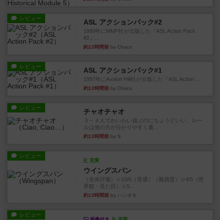
レビュー
ASL アクションパック#2
1999年にMMP社が出版した『ASL Action Pack
#2』...
約12時間前
by Chaco
レビュー
ASL アクションパック#1
1997年にAvalon Hill社が出版した『ASL Action ...
約12時間前
by Chaco
レビュー
チャオチャオ
３～４人でわいわい遊ぶのにちょうどいい。ルー
ルは他の方が分かりやすく書...
約13時間前
by S
レビュー
充実
ウイングスパン
（全体評価）☆10/6（普通）（難易度）☆4/5（世
界観・見た目）☆5...
約13時間前
by ハシオキ
レビュー
画像付き
充実