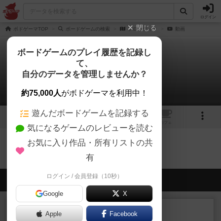
ログイン
閉じる
ボドゲーマTOP
ボードゲームの検索
フローティラ
動画
ボードゲームのプレイ履歴を記録し
て、
フローティラ
自分のデータを管理しませんか？
0件の動画
約75,000人
がボドゲーマを利用中！
遊んだボードゲームを記録する
1
2
トップ
画像
動画
レビュー
カフェ
気になるゲームのレビューを読む
お気に入り作品・所有リストの共
フローティラのトップに戻る
有
ログイン / 会員登録（10秒）
会員の新しい投稿
Google
X
レビュー
充実
Apple
Facebook
カブラン