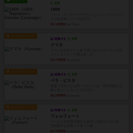
レビュー
充実
1809
ケビン・ザッカーがデザインした１ヘクス=２マイ
ルの戦役級シリーズは以下...
約11時間前
by Chaco
ルール/インスト
画像付き
充実
クマタ
ゲームの目的ゲーム終了時にあなたのクランの見
えているドミノで最も多くの...
約11時間前
by jurong
ルール/インスト
画像付き
充実
ベラ・ビスタ
概要と目的小さな町ベラビスタは、風光明媚な公
園と曲がりくねった川が広が...
約12時間前
by jurong
ルール/インスト
画像付き
充実
フォルフォート
ゲームの目的砦の建設を最初に完成させるため、
対戦相手を攻撃して彼らの建...
約13時間前
by jurong