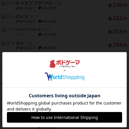
トリオンフ ア マレンゴ
236
PT
紹介文あり
1件の投稿
エレメンツ
232
PT
紹介文あり
4件の投稿
バー！パーティー
212
PT
紹介文なし
1件の投稿
ギョッと
154
PT
紹介文あり
1件の投稿
クルティボ
152
PT
紹介文なし
1件の投稿
ブラヴェスト
140
PT
紹介文なし
1件の投稿
ドブル：ポケットモンスター
122
PT
紹介文あり
4件の投稿
ジャンヌ・ダルク-オルレアン ドロー＆ライト
118
PT
紹介文なし
5件の投稿
ファースト・イン・フライト
94
PT
紹介文あり
3件の投稿
ダイススローン
88
PT
紹介文なし
1件の投稿