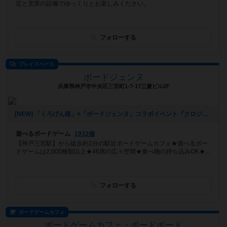
定と充実の設備でゆっくりとお楽しみください。
フォローする
プレイスペース
ボードジェンヌ
兵庫県神戸市中央区三宮町1-7-17三慶ビル2F
[NEW] 「くろげん様」×「ボードジェンヌ」コラボイベント『クロジェンヌ会』（2021年02月13日 14時21分）
遊べるボードゲーム
1932個
【神戸三宮駅】から徒歩約1分の駅近ボードゲームカフェ★遊べるボー
ドゲームは2,000種類以上★46席の広々空間★食べ物の持ち込みOK★...
フォローする
ボードゲームカフェ
ボードゲームカフェ・ボードボード