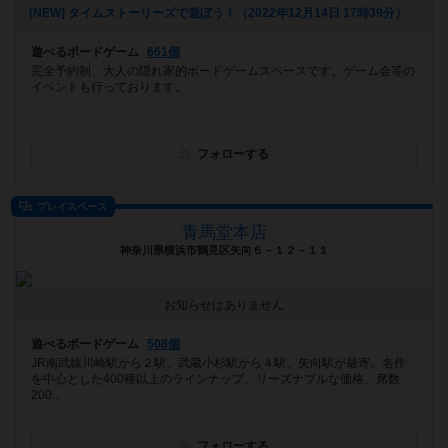
[NEW] タイムストーリーズで遊ぼう！（2022年12月14日 17時39分）
遊べるボードゲーム
661個
完全予約制、大人の隠れ家的ボードゲームスペースです。ゲーム会等の
イベントも行っております。
フォローする
プレイスペース
青馬堂本店
神奈川県横浜市鶴見区矢向６－１２－１１
お知らせはありません
遊べるボードゲーム
508個
JR南武線川崎駅から２駅、武蔵小杉駅から４駅、矢向駅が最寄。名作
を中心とした400種以上のラインナップ、リーズナブルな価格、席数
200...
フォローする