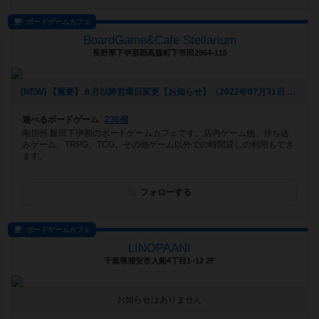
ボードゲームカフェ
BoardGame&Cafe Stellarium
長野県下伊那郡高森町下市田2964-115
[NEW] 【重要】８月以降営業日変更【お知らせ】（2022年07月31日 19時13分）
遊べるボードゲーム
236個
南信州 飯田下伊那のボードゲームカフェです。店内ゲーム他、持ち込
みゲーム、TRPG、TCG、その他ゲーム以外での時間貸しの利用もでき
ます。
フォローする
ボードゲームカフェ
LINOPAANI
千葉県浦安市入船4丁目1−12 2F
お知らせはありません