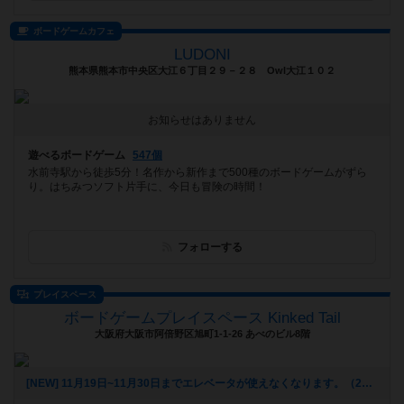
ボードゲームカフェ
LUDONI
熊本県熊本市中央区大江６丁目２９－２８ Owl大江１０２
お知らせはありません
遊べるボードゲーム
547個
水前寺駅から徒歩5分！名作から新作まで500種のボードゲームがずら
り。はちみつソフト片手に、今日も冒険の時間！
フォローする
プレイスペース
ボードゲームプレイスペース Kinked Tail
大阪府大阪市阿倍野区旭町1-1-26 あべのビル8階
[NEW] 11月19日~11月30日までエレベータが使えなくなります。（2025年10月20日 16時13分）