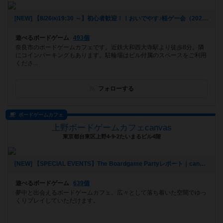
[NEW] 【8/26㈬19:30 ～】初心者歓迎！！おいでやす♪軽ゲー会（2026年07月29日 19時38分）
遊べるボードゲーム
493個
奈良市のボードゲームカフェです。近鉄大和西大寺駅より徒歩8分。隣
にコインパーキングもあります。駐輪場はビル付属のスペースをご利用
くださ...
フォローする
ボードゲームカフェ
上野ボードゲームカフェcanvas
東京都台東区上野4-9-2たいまるビル4階
[NEW] 【SPECIAL EVENTS】The Boardgame Partyレポート｜canvas Girl's Day｜2026/7/24（2026年07月25日 22時12分）
遊べるボードゲーム
639個
夢中と出会えるボードゲームカフェ。広々として落ち着いた空間でゆっ
くりプレイしていただけます。