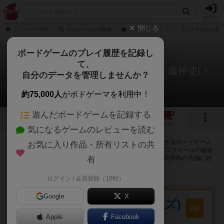
ログイン
閉じる
ボドゲーマTOP
ボードゲームの検索
ファイブ・トライブズ 完全日本語版の通販
ボードゲームのプレイ履歴を記録し
て、
ファイブ・トライブス：ナカラの魔神使い
自分のデータを管理しませんか？
56店のカフェ/スペースが提供中
約75,000人
がボドゲーマを利用中！
遊んだボードゲームを記録する
5
11
57
トップ
画像
動画
レビュー
カフェ
気になるゲームのレビューを読む
ファイブ・トライブス：ナカラの魔神使いで遊ぶことができるボードゲーム
お気に入り作品・所有リストの共
カフェ・プレイスペースが56店登録されています。公開プロフィールの都道
府県が設定されたアカウントでログインすると、同じ都道府県内の店舗に絞
有
り込むボタンが表示されます。
ログイン / 会員登録（10秒）
プレイスペース
Google
X
キウイ！(旧:キウイゲームズ)
PR
大阪府大阪市中央区森ノ宮中央2-8-2 永田中央ビル2階
Apple
Facebook