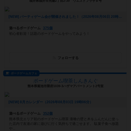
福井県福井市光陽2丁目2-39 ウエストプラザＢ号
[NEW] パーティゲーム会が開催されました！（2026年08月06日 20時08分）
遊べるボードゲーム
375個
初心者歓迎！話題のボードゲームをやってみよう！
フォローする
ボードゲームカフェ
ボードゲーム喫茶しんきんぐ
熊本県菊池市隈府1039-3ハザマアパートメント2号室
[NEW] 8月カレンダー（2026年08月03日 19時06分）
遊べるボードゲーム
352個
熊本県北エリア初のボードゲーム喫茶 漆喰の壁と木をふんだんに使っ
た店内で友達の家に遊びに行く気持ちで過ごせます。 駄菓子食べ放題
や...