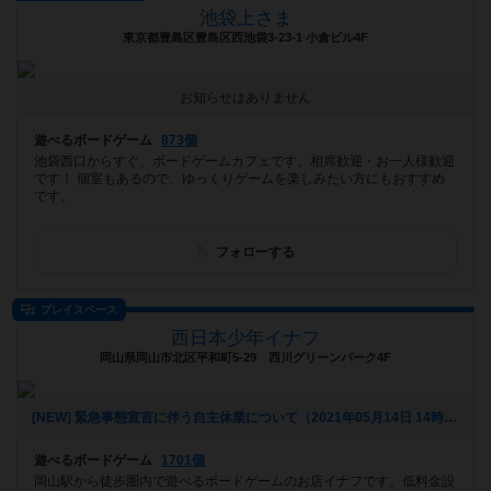
池袋上さま
東京都豊島区豊島区西池袋3-23-1 小倉ビル4F
お知らせはありません
遊べるボードゲーム
873個
池袋西口からすぐ、ボードゲームカフェです。相席歓迎・お一人様歓迎
です！ 個室もあるので、ゆっくりゲームを楽しみたい方にもおすすめ
です。
フォローする
プレイスペース
西日本少年イナフ
岡山県岡山市北区平和町5-29 西川グリーンパーク4F
[NEW] 緊急事態宣言に伴う自主休業について（2021年05月14日 14時23分）
遊べるボードゲーム
1701個
岡山駅から徒歩圏内で遊べるボードゲームのお店イナフです。低料金設