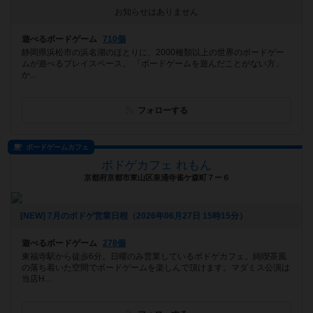
お知らせはありません
遊べるボードゲーム
710個
静岡県浜松市の浜名湖のほとりに、2000種類以上の世界のボードゲー
ムが遊べるプレイスペース。 「ボードゲームを遊んだことがない方」
か...
フォローする
ボードゲームカフェ
ボドゲカフェ れもん
京都府京都市東山区泉涌寺雀ケ森町７ー６
[NEW] 7月のボドゲ営業日程（2026年06月27日 15時15分）
遊べるボードゲーム
278個
東福寺駅から徒歩6分。日曜のみ営業しているボドゲカフェ。純喫茶風
の落ち着いた空間でボードゲームを楽しんで頂けます。マダミス公演は
当店H...