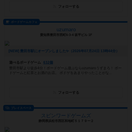
フォローする
ボードゲームカフェ
uzumaro
愛知県豊田市西町6-3-4 坂平ビル 1F
[NEW] 豊田市駅にオープンしました✨（2026年07月24日 13時44分）
遊べるボードゲーム
632個
豊田市駅より徒歩4分！ボードゲーム遊ぶならuzumaroうずまろ！ ボー
ドゲームと紅茶とお酒のお店。 ボドゲをあまりやったことがな...
フォローする
プレイスペース
スピンワードゲームズ
静岡県浜松市西区和地町５１７９ー２