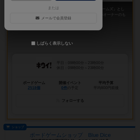
または
「キウイ！」は、2011年9月大阪日本橋で「キウイゲームズ」とし
てスタートしたボードゲームカフェです。 今は新しいオーナーのも
メールで会員登録
と、無...
しばらく表示しない
平日：09時00分～23時00分
休日：09時00分～23時00分
ボードゲーム
開催イベント
平均予算
2518個
0件
の予定
平均800円前後
フォローする
ショップ
ボードゲームショップ Blue Dice