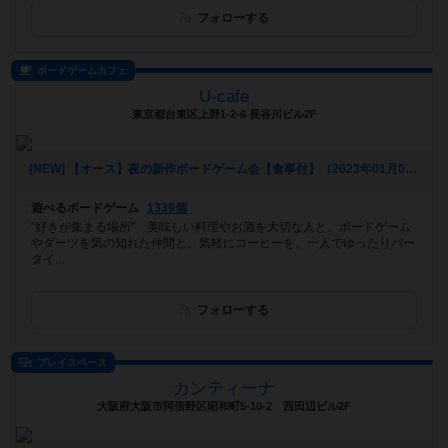
フォローする
ボードゲームカフェ
U-cafe
東京都台東区上野1-2-6 長谷川ビル2F
[NEW] 【オース】夜の新作ボードゲーム会【食事付】（2023年01月09日 20時31分）
遊べるボードゲーム
1339個
"好きが集まる場所" 美味しい料理やお酒を大切な人と。ボードゲーム
やダーツを気の知れた仲間と。気軽にコーヒーを。一人でゆったりバー
タイ...
フォローする
プレイスペース
カンティーナ
大阪府大阪市阿倍野区昭和町5-10-2 西田辺ビル2F