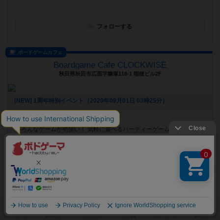
フォローする
ボードゲームカフェ
Boardgame Cafe CLOCKWISE
秋田県秋田市広面字糠塚118-1 稲穂ビル2F
[NEW] 1周年特別イベント（2020年09月01日 03時25分）
遊べるボードゲーム
1052個
いろんなゲームが勢揃い！ 気軽に遊べるパーティーゲームから、本格
的で重量級なボードゲームまで楽しめちゃうボードゲームカフェです。
フォローする
ボードゲームカフェ
カードボックス矢向店
神奈川県横浜市鶴見区神奈川県横浜市鶴見区矢向5－8－42