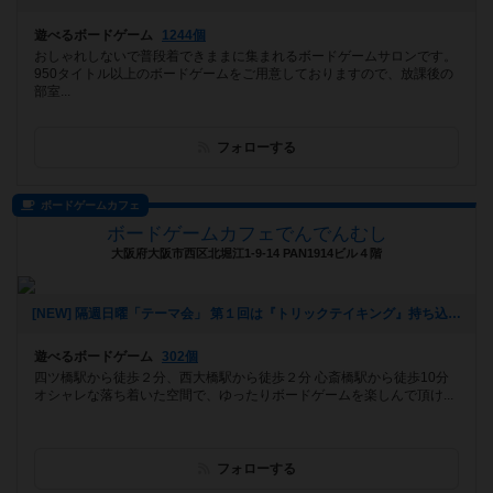
遊べるボードゲーム
1244個
おしゃれしないで普段着できままに集まれるボードゲームサロンです。
950タイトル以上のボードゲームをご用意しておりますので、放課後の
部室...
フォローする
ボードゲームカフェ
ボードゲームカフェでんでんむし
大阪府大阪市西区北堀江1-9-14 PAN1914ビル４階
[NEW] 隔週日曜「テーマ会」 第１回は『トリックテイキング』持ち込み大歓迎！ １３時～２２時まで（2022年08月13日 14時06分）
遊べるボードゲーム
302個
四ツ橋駅から徒歩２分、西大橋駅から徒歩２分 心斎橋駅から徒歩10分
オシャレな落ち着いた空間で、ゆったりボードゲームを楽しんで頂け...
フォローする