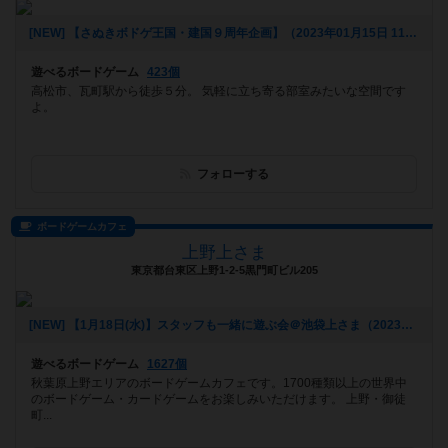
[NEW] 【さぬきボドゲ王国・建国９周年企画】（2023年01月15日 11時51分）
遊べるボードゲーム
423個
高松市、瓦町駅から徒歩５分。 気軽に立ち寄る部室みたいな空間です
よ。
フォローする
ボードゲームカフェ
上野上さま
東京都台東区上野1-2-5黒門町ビル205
[NEW] 【1月18日(水)】スタッフも一緒に遊ぶ会＠池袋上さま（2023年01月09日 23時09分）
遊べるボードゲーム
1627個
秋葉原上野エリアのボードゲームカフェです。1700種類以上の世界中
のボードゲーム・カードゲームをお楽しみいただけます。 上野・御徒
町...