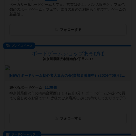
ベーカリー&ボードゲームカフェ。営業は金土、パンの販売とカフェ色
強めのボードゲームカフェで、飲食のみのご利用も可能です。ゲームの
新品販...
フォローする
プレイスペース
ボードゲームショップあそびば
神奈川県藤沢市湘南台2丁目22-17
[NEW] ボードゲーム初心者大集合の会(参加者募集中)（2024年06月21日 09時28分）
遊べるボードゲーム
1138個
神奈川県藤沢市の湘南台駅西口より徒歩3分！ ボードゲームが遊べて買
えて楽しめるお店です！ 皆様のご来店楽しみにお待ちしております(^^)
フォローする
ボードゲームカフェ