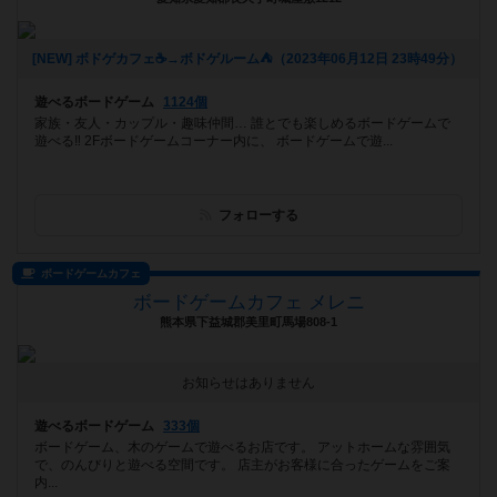
[NEW] ボドゲカフェ☕️→ボドゲルーム⛺️（2023年06月12日 23時49分）
遊べるボードゲーム
1124個
家族・友人・カップル・趣味仲間… 誰とでも楽しめるボードゲームで
遊べる‼️ 2Fボードゲームコーナー内に、 ボードゲームで遊...
フォローする
ボードゲームカフェ
ボードゲームカフェ メレニ
熊本県下益城郡美里町馬場808-1
お知らせはありません
遊べるボードゲーム
333個
ボードゲーム、木のゲームで遊べるお店です。 アットホームな雰囲気
で、のんびりと遊べる空間です。 店主がお客様に合ったゲームをご案
内...