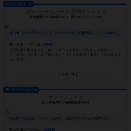
プレイスペース
ボードゲームパーク 調布フォックス
東京都調布市小島町2-56-3 調布センタービル203
[NEW] 【8/25(日)10:00～】『ロココの仕立屋(豪華版)』（2024年08月24日 17時44分）
遊べるボードゲーム
759個
京王線調布駅徒歩５分。ボードゲームが初めての方から上級者の方ま
で、幅広い方に楽しんで頂けるよう４００種類以上厳選して取り揃えて
おります...
フォローする
ボードゲームカフェ
サトープレイス
岡山県瀬戸内市長船町飯井382-4
[NEW] 7月21日ボードゲームDAY!（2024年07月02日 02時34分）
遊べるボードゲーム
1046個