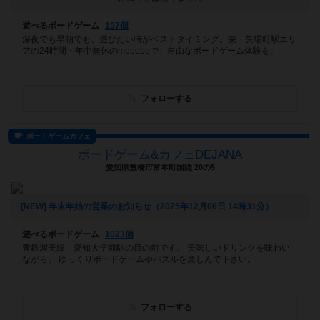
遊べるボードゲーム
197個
深夜でも早朝でも、遊びたい時がベストタイミング。栄・矢場町駅エリ
アの24時間・年中無休のmeeeboで、自由なボードゲーム体験を。
フォローする
ボードゲームカフェ
ボードゲーム&カフェDEJANA
愛知県豊橋市富本町国隠 20の5
[NEW] 年末年始の営業のお知らせ（2025年12月06日 14時31分）
遊べるボードゲーム
1023個
豊鉄渥美線 愛知大学前駅の目の前です。 美味しいドリンクを味わい
ながら、 ゆっくりボードゲームやパズルを楽しんで下さい。
フォローする