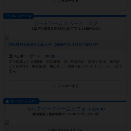
フォローする
プレイスペース
ボードゲームスペース ログ
大阪府大阪市淀川区西中島4丁目-8-26鯛ビル402
[NEW] 料金改定のお知らせ（2026年02月16日 19時20分）
遊べるボードゲーム
1301個
新大阪駅より徒歩9分 御堂筋線 西中島南方駅、阪急京都線 南方駅
より徒歩3分 御堂筋線 梅田駅より電車＋徒歩で7分！ボードゲームで
遊ん...
フォローする
ボードゲームカフェ
セルフボードゲームカフェ meeebo
愛知県名古屋市中区栄5-26-36 GS栄2ビル 6階
お知らせはありません