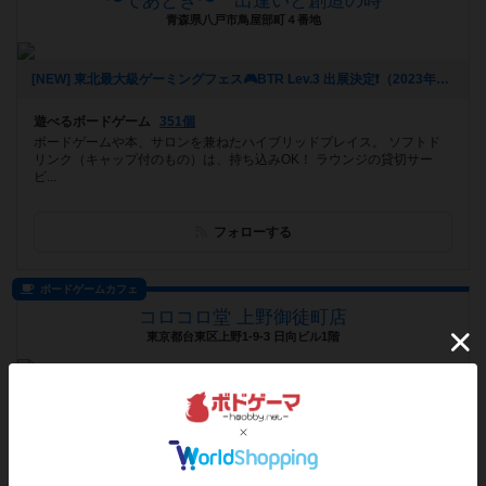
〜であとき〜 出逢いと創造の時
青森県八戸市鳥屋部町４番地
[NEW] 東北最大級ゲーミングフェス🎮BTR Lev.3 出展決定❗️（2023年07月10日 13時30分）
遊べるボードゲーム
351個
ボードゲームや本、サロンを兼ねたハイブリッドプレイス。 ソフトド
リンク（キャップ付のもの）は、持ち込みOK！ ラウンジの貸切サー
ビ...
フォローする
ボードゲームカフェ
コロコロ堂 上野御徒町店
東京都台東区上野1-9-3 日向ビル1階
[NEW] 最新のイベント情報はホームページ、Twitterをご確認ください！（2023年07月08日 13時24分）
遊べるボードゲーム
808個
御徒町・湯島エリアにあるボードゲームカフェ。リクエストに応じたゲ
ーム選びから丁寧なルール説明まで、ボードゲーム未経験者にも優しい