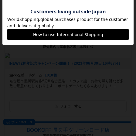
お店です。
フォローする
ボードゲームカフェ
謎解きカフェ＆ボードゲームなぞねこ
愛知県名古屋市北区黒川本通4−47
[NEW] 2周年記念キャンペーン開催！（2023年06月30日 16時37分）
遊べるボードゲーム
1010個
名古屋市黒川駅徒歩5分!! 名古屋唯一！カフェ謎、お持ち帰り謎など多
数ご用意いたしております！ ボードゲームたくさんあります！ ...
フォローする
プレイスペース
BOOKOFF 長久手グリーンロード店
愛知県愛知郡長久手町城屋敷1212