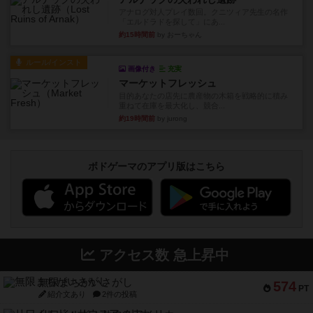
アナログ対人プレイ数回。クニツィア先生の名作
「エルドラドを探して」にあ...
約15時間前
by おーちゃん
ルール/インスト
画像付き
充実
マーケットフレッシュ
目的あなたの店先に農産物の木箱を戦略的に積み
重ねて在庫を最大化し、競合...
約19時間前
by jurong
ボドゲーマのアプリ版はこちら
アクセス数 急上昇中
無限まちがいさがし
574
PT
紹介文あり
2件の投稿