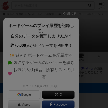
ログイン
閉じる
ボドゲーマTOP
ボードゲームの検索
フリードマン・フリーゼのグリーンベーダ
ボードゲームのプレイ履歴を記録し
て、
グリーンベーダーゲーム
自分のデータを管理しませんか？
4件の画像
約75,000人
がボドゲーマを利用中！
遊んだボードゲームを記録する
4
2
13
トップ
画像
動画
レビュー
カフェ
気になるゲームのレビューを読む
ボドゲーマにログインすると、
「グリーンベーダーゲーム（Fire!）」
の画像
お気に入り作品・所有リストの共
をアップロード出来たり、他のユーザーの投稿画像に評価を付けることがで
きます。また、トップ6の画像は様々なページで表示されます。
有
ログイン / 会員登録（10秒）
トップに表示される画像
Google
X
らめるん
らめるん
まつなが
はち
Apple
Facebook