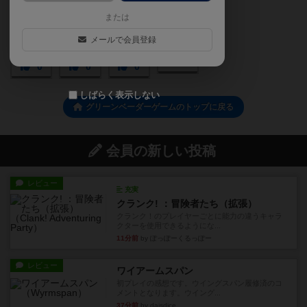
または
メールで会員登録
0
0
0
0
しばらく表示しない
グリーンベーダーゲームのトップに戻る
会員の新しい投稿
レビュー
充実
クランク! ：冒険者たち（拡張）
クランク！のプレイヤーごとに能力の違うキャラ
クターを使用できるようにな...
11分前
by ぽっぽーくるっぽー
レビュー
ワイアームスパン
初プレイの感想です。ウイングスパン履修済のコ
メントとなります。ウイング...
37分前
by daisdice