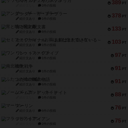
リワイルド：サウスアメリカ
389
PT
紹介文なし
2件の投稿
アンダー・ザ・テーブラー
378
PT
紹介文あり
1件の投稿
宵と暁の呪文書
133
PT
紹介文あり
8件の投稿
セミファイナル ～お前はまだ生きている～
103
PT
紹介文あり
1件の投稿
ワン・トゥ・ファイブ
97
PT
紹介文あり
1件の投稿
南北戦争
91
PT
紹介文あり
1件の投稿
ふたつの城の物語
91
PT
紹介文あり
6件の投稿
ノームズ・アット・ナイト
88
PT
紹介文なし
1件の投稿
マーリン
76
PT
紹介文あり
6件の投稿
フラットアイアン
75
PT
紹介文なし
2件の投稿