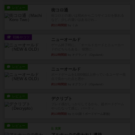
レビュー
街コロ通
街コロとの違いは初めから二つサイコロを振れる
など、少しの違いはあるけれ...
約11時間前
by くみ
戦略やコツ
ニューオールド
ゲーム終了時に、「オールドカードとニューカー
ドのどちらもある」 状態に...
約12時間前
by オグランド（Oguland）
レビュー
ニューオールド
ボードゲームを1,000個以上持っているユーザー視
点で良かった点と悪か...
約12時間前
by オグランド（Oguland）
レビュー
デクリプト
プレイ感がしっかりしてるから、超ボードゲーム
やったなって感じ。パーティ...
約13時間前
by ヒロ(新！ボードゲーム家族)
レビュー
充実
アルナックの失われし遺跡