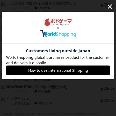
トランスオリエント・エクスプレス
70
PT
紹介文なし
1件の投稿
アンブッシュ！：ムーブアウト！
59
PT
紹介文あり
1件の投稿
キャプテン・フリップ：イスラ・ボンバ
51
PT
紹介文なし
2件の投稿
ガルフストライク
46
PT
紹介文あり
1件の投稿
エコーズ・オブ・タイム
45
PT
紹介文なし
8件の投稿
スカルキング
45
PT
紹介文あり
12件の投稿
海兵隊
45
PT
紹介文あり
1件の投稿
Bitter End ブタペスト救出作戦
45
PT
紹介文なし
1件の投稿
ドコジャン
42
PT
紹介文あり
10件の投稿
※Apple、Apple のロゴ は、米国および他の国々で登録されたApple Inc.の商標です。