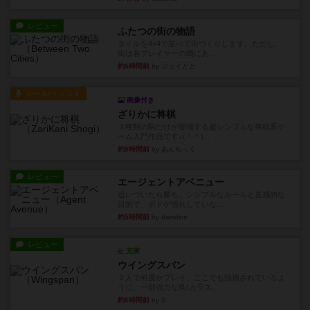
レビュー
ふたつの街の物語
タイルを4×4で並べて街づくりします。ただし、
街は各プレイヤーの間にあ...
約5時間前
by ジェイとと
ルール/インスト
画像付き
ざりかに将棋
３種類の駒だけが登場する超シンプルな将棋系ゲ
ーム入門作品です♪(＾＾)...
約5時間前
by あんちっく
レビュー
エージェントアベニュー
追いついたら勝ち。シンプルなルールと直感的な
目的で、ボドゲ慣れしていな...
約5時間前
by daisdice
レビュー
充実
ウイングスパン
２人で何度かプレイ。ここでも指摘されているよ
うに、一部強力な鳥(カラス...
約6時間前
by S