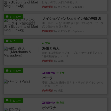
けないので、入口の除去と入...
約1時間前
by オグランド（Oguland）
レビュー
ノイシュヴァンシュタイン城の設計図
ボードゲームを1,000個以上持っているユーザー視
点で良かった点と悪か...
約1時間前
by オグランド（Oguland）
レビュー
充実
海賊と商人
舞台は17世紀カリブ海！ プレイヤーは船長として
1隻の船を駆り・・17...
約2時間前
by yuishi
レビュー
画像付き
充実
パーラ
率直に遊んだ感想を言う！トリックテイキング(ﾄﾘ
ﾃ)のカードゲーム。 ...
約4時間前
by 鳴屋
レビュー
画像付き
充実
ボツワナ