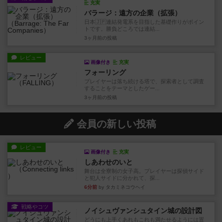
充実
バラージ：遠方の企業（拡張）
日本🇯🇵連結発電系を目指した基礎作りがポイン
トです。勝負どころでは連結...
3ヶ月前
の投稿
レビュー
画像付き
充実
フォーリング
プレイヤーは落ち続ける塔で、探索者として調査
することをテーマとしたゲー...
3ヶ月前
の投稿
会員の新しい投稿
レビュー
画像付き
充実
しあわせのいと
舞台は全寮制の女子高。プレイヤーは探偵サイド
と犯人サイドに分かれて、探...
6分前
by タカミネコウヘイ
戦略やコツ
ノイシュヴァンシュタイン城の設計図
どうにも上手くあれもこれも満たせるようには置