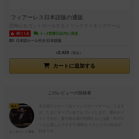
フィアーレス日本語版の通販
恐怖心をコントロールするトリックテイキングゲーム
残り1点
1～2営業日以内に発送
日本語ルール付き/日本語版
2,420
¥
（税込）
カートに追加する
このレビューの投稿者
名古屋でクローズ会メインでボードゲームしてます
仙人
が、たまにオープン会でもプレイします。重めがメ
インですが、妻や初心者の仲間たちとは軽・中のゲ
ームも楽しんでます🙂 新鮮なメカニクスの作品が
好きです。
ピンポイント革命