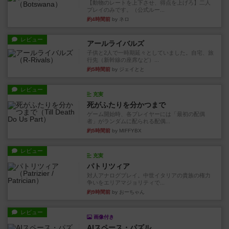
【動物のレートを上下させ、得点を上げろ】二人
プレイのみです。（公式ルー...
約4時間前
by ネロ
レビュー
アールライバルズ
子供と2人で一時期延々としていました。自宅、旅
行先（新幹線の座席など）...
約5時間前
by ジェイとと
レビュー
充実
死がふたりを分かつまで
ゲーム開始時、各プレイヤーには「最初の配偶
者」がランダムに配られる配偶...
約5時間前
by MIFFYBX
レビュー
充実
パトリツィア
対人アナログプレイ。中世イタリアの貴族の権力
争いをエリアマジョリティで...
約9時間前
by おーちゃん
レビュー
画像付き
AIスペース・パズル