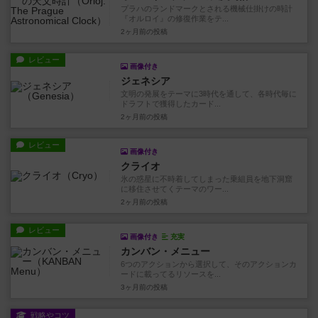
プラハのランドマークとされる機械仕掛けの時計
『オルロイ』の修復作業をテ...
2ヶ月前
の投稿
レビュー
画像付き
ジェネシア
文明の発展をテーマに3時代を通して、各時代毎に
ドラフトで獲得したカード...
2ヶ月前
の投稿
レビュー
画像付き
クライオ
氷の惑星に不時着してしまった乗組員を地下洞窟
に移住させてくテーマのワー...
2ヶ月前
の投稿
レビュー
画像付き
充実
カンバン・メニュー
6つのアクションから選択して、そのアクションカ
ードに載ってるリソースを...
3ヶ月前
の投稿
戦略やコツ