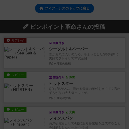
フィアーレスのトップに戻る
ピンポイント革命さんの投稿
リプレイ
画像付き
シーソルト&ペーパー
妻がお気に入りのため、ちょっとした隙間時間に
夫婦でプレイして32試合目...
約2ヶ月前
の投稿
レビュー
画像付き
充実
ヒットスター
QRを読み込み、流れる音楽の年代を当ててく言わ
ずもがなの大人気ヒットゲ...
約2ヶ月前
の投稿
レビュー
画像付き
充実
フィンスパン
海洋研究者として4週に渡り各業績を達成すること
を目的としたゲーム🐟今回...