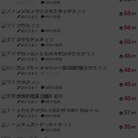
紹介文なし
1件の投稿
メメントオンラインタクティクス
58
PT
紹介文あり
4件の投稿
ブリックス
56
PT
紹介文あり
4件の投稿
ダグエイトチェス
50
PT
紹介文あり
11件の投稿
アズール：シントラのステンドグラス
48
PT
紹介文あり
18件の投稿
ロシアン・キャンペーン：第5版デラックス
46
PT
紹介文あり
0件の投稿
マスクメン
40
PT
紹介文あり
16件の投稿
世界の七不思議：都市
40
PT
紹介文あり
3件の投稿
トリックギア - ペルソナ5 ザ・ロイヤル-
37
PT
紹介文あり
6件の投稿
ノームズ・アット・ナイト
35
PT
紹介文なし
1件の投稿