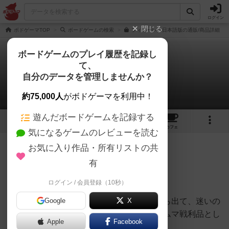
ログイン
閉じる
ボドゲーマTOP
ボードゲームの検索
フィアーレス日本語版の通販/商品詳細
ボードゲームのプレイ履歴を記録し
て、
フィアーレス
自分のデータを管理しませんか？
ピンポイント革命さんのレビュー
約75,000人
がボドゲーマを利用中！
遊んだボードゲームを記録する
9
5
21
トップ
画像
動画
レビュー
カフェ
気になるゲームのレビューを読む
お気に入り作品・所有リストの共
240名
2名
0
8ヶ月前
有
ログイン / 会員登録（10秒）
フリーゼ作のトリックテイキング！廃墟から出て、迷いの
Google
X
森の安全な道を目指すテーマのゲーム！ゲムマ戦利品とし
Apple
Facebook
て持ち込みいただき、みんなでプレイ！