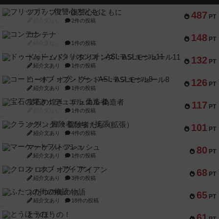
フリップ７：復讐心とともに
487
PT
紹介文なし
2件の投稿
コンテナ
148
PT
紹介文なし
1件の投稿
ドゥームド・バタリオンズ：ASLモジュール11
132
PT
紹介文あり
1件の投稿
コード・オブ・ブシドー：ASLモジュール8
126
PT
紹介文あり
1件の投稿
宝石の煌き：デュエル 偽造者
117
PT
紹介文なし
1件の投稿
クランク! ：冒険者たち（拡張）
101
PT
紹介文あり
4件の投稿
マーケットフレッシュ
80
PT
紹介文あり
1件の投稿
クロス・オブ・アイアン
68
PT
紹介文あり
3件の投稿
ふたつの街の物語
65
PT
紹介文あり
18件の投稿
とうほうの！
61
PT