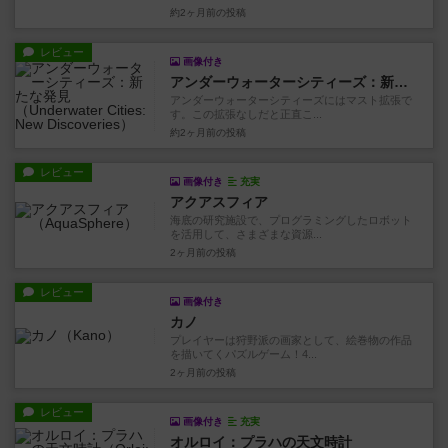
約2ヶ月前
の投稿
レビュー
画像付き
アンダーウォーターシティーズ：新たな発見
アンダーウォーターシティーズにはマスト拡張で
す。この拡張なしだと正直こ...
約2ヶ月前
の投稿
レビュー
画像付き
充実
アクアスフィア
海底の研究施設で、プログラミングしたロボット
を活用して、さまざまな資源...
2ヶ月前
の投稿
レビュー
画像付き
カノ
プレイヤーは狩野派の画家として、絵巻物の作品
を描いてくパズルゲーム！4...
2ヶ月前
の投稿
レビュー
画像付き
充実
オルロイ：プラハの天文時計