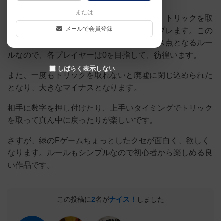
または
メカニクスはシンプルなトリテなのですが、トリックを取
メールで会員登録
るとその合計数だけ、中央の安全な道からブレます。この
ゲームは、全トリック後の絶対値がマイナス点となるルー
ルなので、各プレイヤーは0を目指して、彷徨います。
しばらく表示しない
また、一度もトリックを取れないと廃墟に閉じ込められた
となり、大きなマイナスとなります。
相手に数字を押し付けたり、上手いタイミングでトリック
を取って真ん中に戻ったりが楽しいです。
さすが、緑のFゲームちょっとしたクセが面白く、欲しく
なります。ルールもシンプルなので初心者から楽しめる良
い作品です。
この投稿に
2
名が
ナイス！
しました