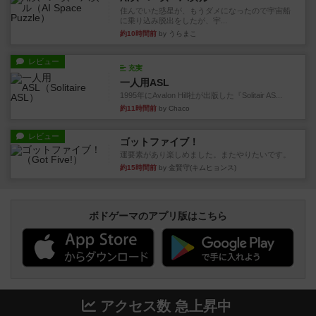
住んでいた惑星が、もうダメになったので宇宙船
に乗り込み脱出をしたが、宇...
約10時間前
by うらまこ
レビュー
充実
一人用ASL
1995年にAvalon Hill社が出版した『Solitair AS...
約11時間前
by Chaco
レビュー
ゴットファイブ！
運要素があり楽しめました。またやりたいです。
約15時間前
by 金賢守(キムヒョンス)
ボドゲーマのアプリ版はこちら
アクセス数 急上昇中