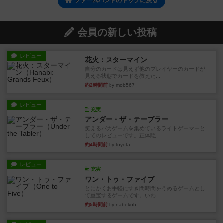
ファームハンドのトップに戻る
会員の新しい投稿
レビュー
花火：スターマイン
自分のカードは見えず他のプレイヤーのカードが
見える状態でカードを教えた...
約2時間前
by mob567
レビュー
充実
アンダー・ザ・テーブラー
笑えるバカゲームを集めているライトゲーマーと
してのレビューです。正体隠...
約4時間前
by toyota
レビュー
充実
ワン・トゥ・ファイブ
とにかくお手軽にすき間時間をうめるゲームとし
て重宝するゲームです。いわ...
約5時間前
by nabekoh