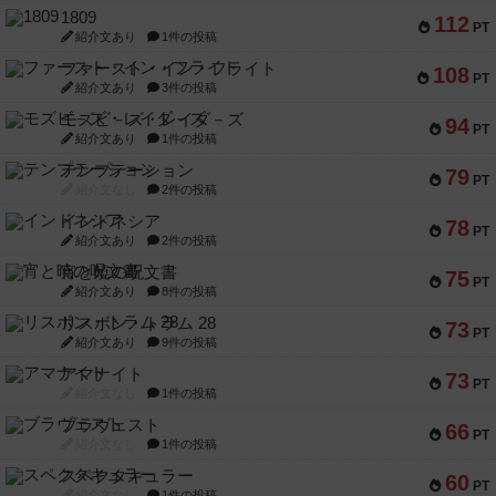
1809
112
PT
紹介文あり
1件の投稿
ファースト・イン・フライト
108
PT
紹介文あり
3件の投稿
モズビ－ズ・レイダ－ズ
94
PT
紹介文あり
1件の投稿
テンプテーション
79
PT
紹介文なし
2件の投稿
インドネシア
78
PT
紹介文あり
2件の投稿
宵と暁の呪文書
75
PT
紹介文あり
8件の投稿
リスボン・トラム 28
73
PT
紹介文あり
9件の投稿
アマナイト
73
PT
紹介文なし
1件の投稿
ブラヴェスト
66
PT
紹介文なし
1件の投稿
スペクタキュラー
60
PT
紹介文なし
1件の投稿