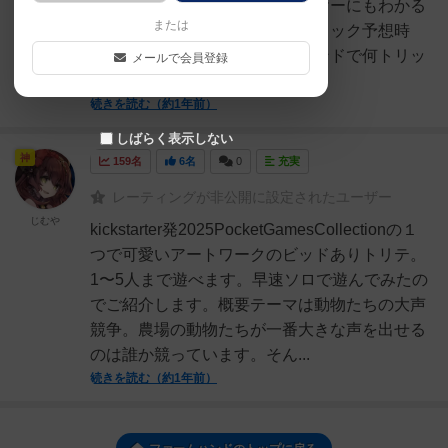
のカードがあるよ」と他プレイヤーにもわかる
または
ようになっており、それが（トリック予想時
の）ヒントになっている各ラウンドで何トリッ
メールで会員登録
ク取れるのかを予想し、当...
続きを読む（約1年前）
しばらく表示しない
神
159名
6名
0
充実
レーティングが非公開に設定されたユーザー
じむや
kickstarter発2025PocketGamesCollectionの１
つで可愛いアートワークのビッドありトリテ。
1〜5人まで遊べます。早速ソロで遊んでみたの
でご紹介します。概要テーマは動物たちの大声
競争。農場の動物たちが一番大きな声を出せる
のは誰か競っています。そん...
続きを読む（約1年前）