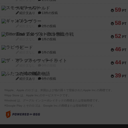
スモールワールド
59
PT
紹介文あり
13件の投稿
ギャンブラー
58
PT
紹介文なし
2件の投稿
Bitter End ブタペスト救出作戦
52
PT
紹介文なし
1件の投稿
ラピード
46
PT
紹介文なし
1件の投稿
ザ・フラッフィー・ライト
44
PT
紹介文なし
0件の投稿
ふたつの城の物語
39
PT
紹介文あり
6件の投稿
※Apple、Apple のロゴ は、米国および他の国々で登録されたApple Inc.の商標です。
※App Store は、Apple Inc.のサービスマークです。
※Android は、グーグル インコーポレイテッドの商標または登録商標です。
※Google Play とそのロゴは、Google Inc.の商標または登録商標です。