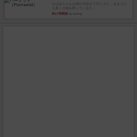
おばあちゃんは猫が大好きです!しかし、あまりに
も多くの猫を飼っているた...
約17時間前
by jurong