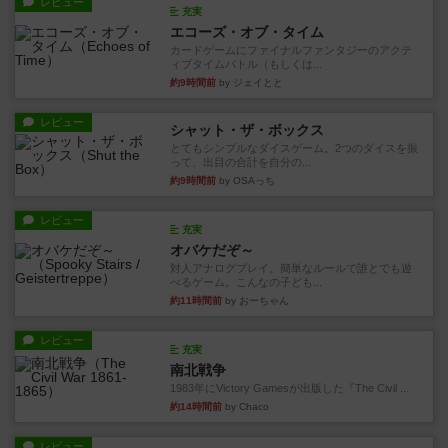
レビュー
充実
エコーズ・オブ・タイム
カードゲームにファイナルファンタジーのアクテ
ィブタイムバトル（もしくは...
約9時間前
by ジェイとと
レビュー
シャット・ザ・ボックス
とてもシンプルなダイスゲーム。2つのダイスを振
って、出目の合計を自分の...
約9時間前
by OSAっち
レビュー
充実
オバケだぞ～
対人アナログプレイ。簡単なルールで誰とでも遊
べるゲーム。こんなの子ども...
約11時間前
by おーちゃん
レビュー
充実
南北戦争
1983年にVictory Gamesが出版した『The Civil ...
約14時間前
by Chaco
レビュー