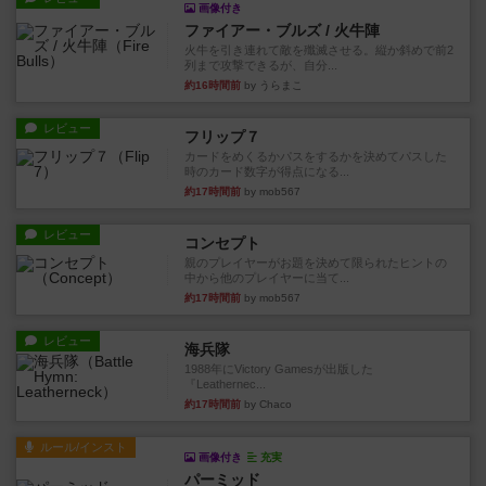
画像付き
ファイアー・ブルズ / 火牛陣
火牛を引き連れて敵を殲滅させる。縦か斜めで前2
列まで攻撃できるが、自分...
約16時間前
by うらまこ
レビュー
フリップ７
カードをめくるかパスをするかを決めてパスした
時のカード数字が得点になる...
約17時間前
by mob567
レビュー
コンセプト
親のプレイヤーがお題を決めて限られたヒントの
中から他のプレイヤーに当て...
約17時間前
by mob567
レビュー
海兵隊
1988年にVictory Gamesが出版した
『Leathernec...
約17時間前
by Chaco
ルール/インスト
画像付き
充実
パーミッド