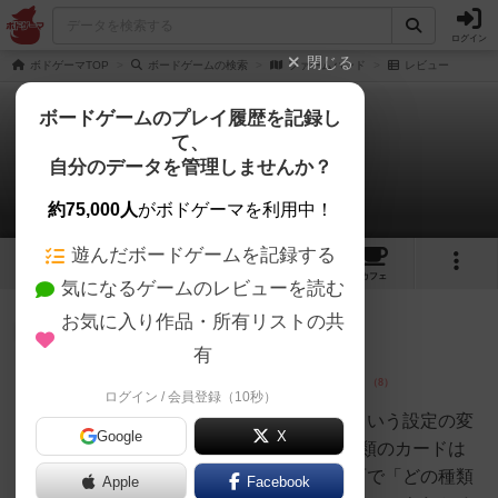
ログイン
閉じる
ボドゲーマTOP
ボードゲームの検索
ファームハンド
レビュー
ボードゲームのプレイ履歴を記録し
て、
ファームハンド
自分のデータを管理しませんか？
2件のレビュー
約75,000人
がボドゲーマを利用中！
遊んだボードゲームを記録する
3
2
2
トップ
画像
動画
レビュー
カフェ
気になるゲームのレビューを読む
お気に入り作品・所有リストの共
神
116名
3名
0
充実
有
ログイン / 会員登録（10秒）
MIFFYBX
牧場の動物たちが大声を競う、という設定の変
Google
X
形トリックテイキングゲーム7種類のカードは
各々枚数が異なっているが、背面で「どの種類
Apple
Facebook