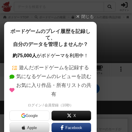
ログイン
閉じる
ボドゲーマTOP
ボードゲームの検索
フェアリータイルの通販/商品詳細
ボードゲームのプレイ履歴を記録し
て、
フェアリータイル
自分のデータを管理しませんか？
0件のリプレイ日記
約75,000人
がボドゲーマを利用中！
遊んだボードゲームを記録する
7
4
34
トップ
画像
動画
レビュー
カフェ
気になるゲームのレビューを読む
お気に入り作品・所有リストの共
フェアリータイルのトップに戻る
有
ログイン / 会員登録（10秒）
会員の新しい投稿
Google
X
レビュー
花火：スターマイン
Apple
Facebook
自分のカードは見えず他のプレイヤーのカードが