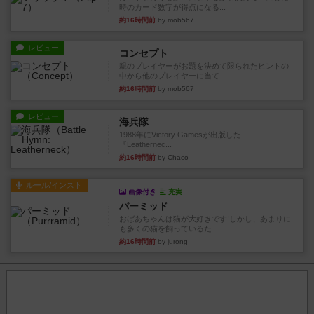
時のカード数字が得点になる...
約16時間前
by mob567
レビュー
コンセプト
親のプレイヤーがお題を決めて限られたヒントの
中から他のプレイヤーに当て...
約16時間前
by mob567
レビュー
海兵隊
1988年にVictory Gamesが出版した
『Leathernec...
約16時間前
by Chaco
ルール/インスト
画像付き
充実
パーミッド
おばあちゃんは猫が大好きです!しかし、あまりに
も多くの猫を飼っているた...
約16時間前
by jurong