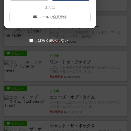
見える状態でカードを教えた...
35分前
by mob567
または
メールで会員登録
レビュー
充実
アンダー・ザ・テーブラー
笑えるバカゲームを集めているライトゲーマーと
してのレビューです。正体隠...
しばらく表示しない
約3時間前
by toyota
レビュー
充実
ワン・トゥ・ファイブ
とにかくお手軽にすき間時間をうめるゲームとし
て重宝するゲームです。いわ...
約4時間前
by nabekoh
レビュー
充実
エコーズ・オブ・タイム
カードゲームにファイナルファンタジーのアクテ
ィブタイムバトル（もしくは...
約8時間前
by ジェイとと
レビュー
シャット・ザ・ボックス