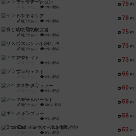
テンプテーション
79
PT
紹介文なし
2件の投稿
インドネシア
78
PT
紹介文あり
2件の投稿
宵と暁の呪文書
75
PT
紹介文あり
8件の投稿
リスボン・トラム 28
73
PT
紹介文あり
9件の投稿
アマナイト
73
PT
紹介文なし
1件の投稿
ブラヴェスト
66
PT
紹介文なし
1件の投稿
スペクタキュラー
60
PT
紹介文なし
1件の投稿
スモールワールド
59
PT
紹介文あり
13件の投稿
ギャンブラー
58
PT
紹介文なし
2件の投稿
Bitter End ブタペスト救出作戦
52
PT
紹介文なし
1件の投稿