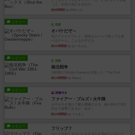
とてもシンプルなダイスゲーム。2つのダイスを振
って、出目の合計を自分の...
約9時間前
by OSAっち
レビュー
充実
オバケだぞ～
対人アナログプレイ。簡単なルールで誰とでも遊
べるゲーム。こんなの子ども...
約10時間前
by おーちゃん
レビュー
充実
南北戦争
1983年にVictory Gamesが出版した『The Civil ...
約13時間前
by Chaco
レビュー
画像付き
ファイアー・ブルズ / 火牛陣
火牛を引き連れて敵を殲滅させる。縦か斜めで前2
列まで攻撃できるが、自分...
約15時間前
by うらまこ
レビュー
フリップ７
カードをめくるかパスをするかを決めてパスした