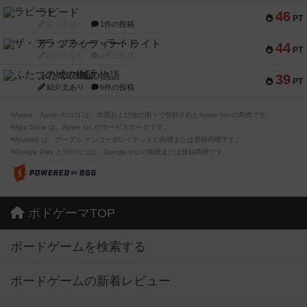
ラピード
46
PT
紹介文なし
1件の投稿
ザ・フラッフィー・ライト
44
PT
紹介文なし
0件の投稿
ふたつの城の物語
39
PT
紹介文あり
6件の投稿
※Apple、Apple のロゴ は、米国および他の国々で登録されたApple Inc.の商標です。
※App Store は、Apple Inc.のサービスマークです。
※Android は、グーグル インコーポレイテッドの商標または登録商標です。
※Google Play とそのロゴは、Google Inc.の商標または登録商標です。
ボドゲーマTOP
ボードゲームを検索する
ボードゲームの新着レビュー