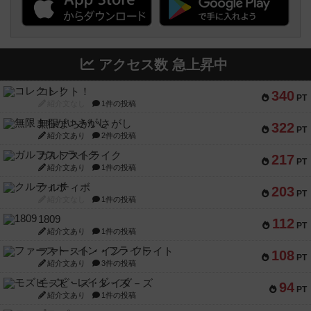
アクセス数 急上昇中
コレクト！
340
PT
紹介文なし
1件の投稿
無限まちがいさがし
322
PT
紹介文あり
2件の投稿
ガルフストライク
217
PT
紹介文あり
1件の投稿
クルティボ
203
PT
紹介文なし
1件の投稿
1809
112
PT
紹介文あり
1件の投稿
ファースト・イン・フライト
108
PT
紹介文あり
3件の投稿
モズビ－ズ・レイダ－ズ
94
PT
紹介文あり
1件の投稿