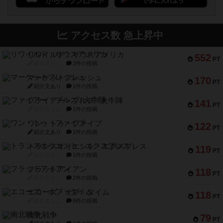
アクセス数 急上昇中
リワイルド：サウスアメリカ
552
PT
紹介文なし
2件の投稿
マーケットフレッシュ
170
PT
紹介文あり
1件の投稿
ファイアー・ブルズ / 火牛陣
141
PT
紹介文なし
1件の投稿
ワン・トゥ・ファイブ
122
PT
紹介文あり
1件の投稿
トランスオリエント・エクスプレス
119
PT
紹介文なし
1件の投稿
フラットアイアン
118
PT
紹介文なし
2件の投稿
エコーズ・オブ・タイム
118
PT
紹介文なし
8件の投稿
南北戦争
79
PT