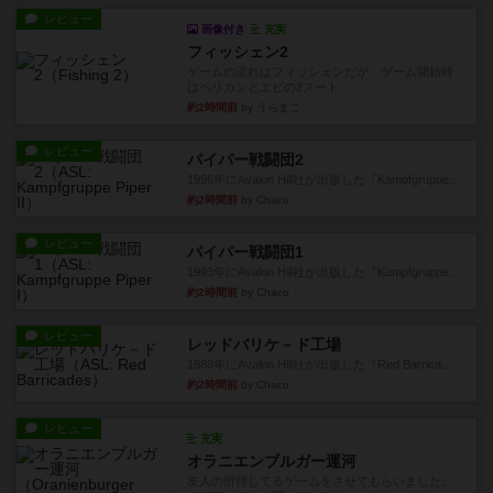
レビュー
画像付き
充実
フィッシェン2
ゲームの流れはフィッシェンだが、ゲーム開始時
はペリカンとエビの2スート...
約2時間前
by うらまこ
レビュー
パイパー戦闘団2
1996年にAvalon Hill社が出版した『Kampfgruppe...
約2時間前
by Chaco
レビュー
パイパー戦闘団1
1993年にAvalon Hill社が出版した『Kampfgruppe...
約2時間前
by Chaco
レビュー
レッドバリケ－ド工場
1989年にAvalon Hill社が出版した『Red Barrica...
約2時間前
by Chaco
レビュー
充実
オラニエンブルガー運河
友人の所持してるゲームをさせてもらいました。