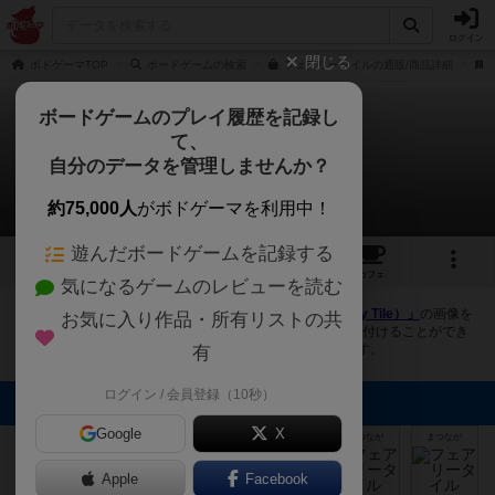
ログイン
閉じる
ボドゲーマTOP
ボードゲームの検索
フェアリータイルの通販/商品詳細
ボードゲームのプレイ履歴を記録し
て、
フェアリータイル
自分のデータを管理しませんか？
7件の画像
約75,000人
がボドゲーマを利用中！
遊んだボードゲームを記録する
7
4
34
トップ
画像
動画
レビュー
カフェ
気になるゲームのレビューを読む
ボドゲーマにログインすると、
「フェアリータイル（Fairy Tile）」
の画像を
お気に入り作品・所有リストの共
アップロード出来たり、他のユーザーの投稿画像に評価を付けることができ
ます。また、トップ6の画像は様々なページで表示されます。
有
ログイン / 会員登録（10秒）
トップに表示される画像
Google
X
まつなが
まつなが
まつなが
まつなが
まつなが
まつなが
Apple
Facebook