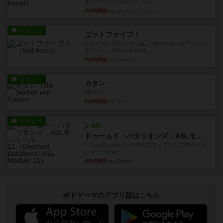
まだワーカーの置いていない...
約2時間前
by おっちょこちょい
レビュー
ゴットファイブ！
自分の前に背を向けて並ぶ5枚の手札の数字を当て
るゲーム。相手の手札/場...
約4時間前
by daisdice
レビュー
カタン
神ゲー
約4時間前
by アプー
レビュー
充実
ドゥームド・バタリオンズ：ASLモジュール11
『Squad Leader』用の追加マップとして発売され
たマップの#9...
約5時間前
by Chaco
ボドゲーマのアプリ版はこちら