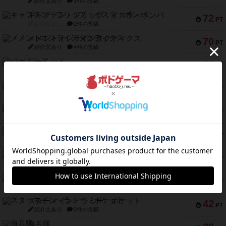
紹介文あり
1件の投稿
キャプテン・フリップ：イスラ・ボンバ
72
PT
紹介文なし
2件の投稿
メメントオンラインタクティクス
70
PT
紹介文あり
4件の投稿
パーミッド
68
PT
紹介文なし
1件の投稿
クリーグ
57
PT
紹介文あり
1件の投稿
セミファイナル ～お前はまだ生きている～
53
PT
紹介文あり
1件の投稿
ふたつの街の物語
52
PT
紹介文あり
18件の投稿
クランク! ：冒険者たち（拡張）
50
PT
紹介文あり
4件の投稿
とうほうの！
42
PT
紹介文なし
1件の投稿
スターマイン・ラミー ポケット
42
PT
紹介文あり
2件の投稿
海兵隊