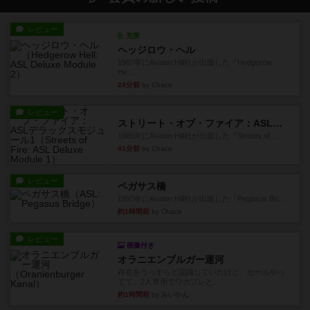
レビュー
充実
ヘッジロウ・ヘル
1987年にAvalon Hill社が出版した『Hedgerow
He...
24分前
by Chaco
レビュー
ストリート・オブ・ファイア：ASLデラックスモジュール1
1985年にAvalon Hill社が出版した『Streets of ...
41分前
by Chaco
レビュー
ペガサス橋
1997年にAvalon Hill社が出版した『Pegasus Bri...
約1時間前
by Chaco
レビュー
画像付き
オラニエンブルガー運河
存在をうっすらと認識していたけど、セールやっ
てて、2人専用でワカプレと...
約1時間前
by みいやん