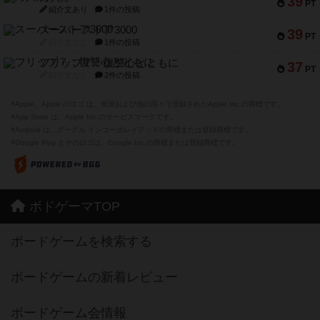
39
PT
紹介文あり
1件の投稿
スーパーストア3000
39
PT
紹介文なし
1件の投稿
フリップ７：復讐心とともに
37
PT
紹介文なし
2件の投稿
※Apple、Apple のロゴ は、米国および他の国々で登録されたApple Inc.の商標です。
※App Store は、Apple Inc.のサービスマークです。
※Android は、グーグル インコーポレイテッドの商標または登録商標です。
※Google Play とそのロゴは、Google Inc.の商標または登録商標です。
ボドゲーマTOP
ボードゲームを検索する
ボードゲームの新着レビュー
ボードゲーム会情報