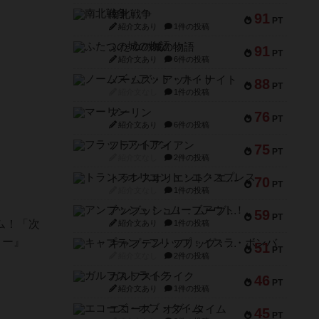
南北戦争
91
PT
紹介文あり
1件の投稿
ふたつの城の物語
91
PT
紹介文あり
6件の投稿
ノームズ・アット・ナイト
88
PT
紹介文なし
1件の投稿
マーリン
76
PT
紹介文あり
6件の投稿
フラットアイアン
75
PT
紹介文なし
2件の投稿
トランスオリエント・エクスプレス
70
PT
紹介文なし
1件の投稿
アンブッシュ！：ムーブアウト！
59
PT
ム！「次
紹介文あり
1件の投稿
リー』
キャプテン・フリップ：イスラ・ボンバ
51
PT
紹介文なし
2件の投稿
ガルフストライク
46
PT
紹介文あり
1件の投稿
エコーズ・オブ・タイム
45
PT