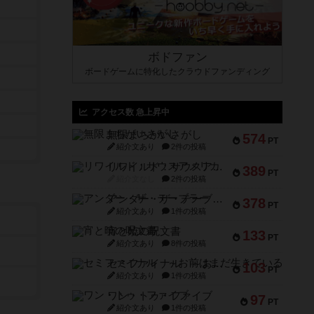
ボドファン
ボードゲームに特化したクラウドファンディング
アクセス数 急上昇中
無限まちがいさがし
574
PT
紹介文あり
2件の投稿
リワイルド：サウスアメリカ
389
PT
紹介文なし
2件の投稿
アンダー・ザ・テーブラー
378
PT
紹介文あり
1件の投稿
宵と暁の呪文書
133
PT
紹介文あり
8件の投稿
セミファイナル ～お前はまだ生きている～
103
PT
紹介文あり
1件の投稿
ワン・トゥ・ファイブ
97
PT
紹介文あり
1件の投稿