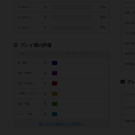
タイトル
0
0%
3点の人
原題・英
0
0%
2点の人
参加人数
0
0%
1点の人
プレイ時
対象年齢
プレイ感の評価
トグルスイッチを押すとプレイ感（
※
）の投票ができます
発売時期
0
運・確率
参考価格
0
戦略・判断力
ク
0
交渉・立ち回り
0
心理戦・ブラフ
ゲームデ
0
攻防・戦闘
アートワ
0
アート・外見
関連企業
似たプレイ感のゲームを探す→