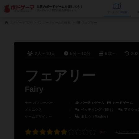
世界のボードゲームを楽しもう！
ボードゲーム専門の総合情報サイト
データベース
検
ボドゲーマTOP
ボードゲームの検索
フェアリー
2人～10人
5分～10分
6歳～
20
フェアリー
Fairy
テーマ/フレーバー
：
パーティゲーム
カードゲーム
メカニクス
：
ベッティング（賭け）
アクショ
ゲームデザイナー
：
ましう（Mashiu）
レーティング