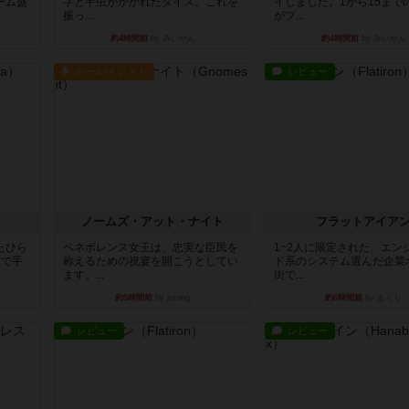
ーム盛
字と芋虫がかかれたダイス。これを
イしました。1から15まで
振っ...
がプ...
約4時間前
by みいやん
約4時間前
by みいやん
ルール/インスト
レビュー
ノームズ・アット・ナイト
フラットアイア
たひら
ベネボレンス女王は、忠実な臣民を
1~2人に限定された、エン
まで手
称えるための祝宴を開こうとしてい
ド系のシステム選んだ企業
ます。...
街で...
約5時間前
by jurong
約6時間前
by あくり
レビュー
レビュー