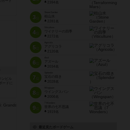
のカード
2394名
Stone Garden
3
枯山水
位
2281名
Viticulture
4
ワイナリーの四季
位
2272名
Agricola
5
アグリコラ
位
2120名
Azul
6
アズール
位
2034名
ン
Splendor
7
宝石の煌き
位
ジンビル
2028名
ボードに
Wingspan
8
ウイングスパン
位
2006名
7 Wonders
9
世界の七不思議
位
1919名
最近見たボードゲーム