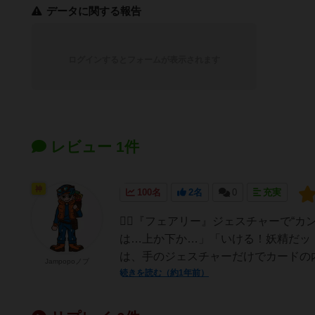
データに関する報告
ログインするとフォームが表示されます
レビュー 1件
神
100名
2名
0
充実
🧚‍♀️『フェアリー』ジェスチャーで
は…上か下か…」「いける！妖精だッ
は、手のジェスチャーだけでカードの内
Jampopoノブ
続きを読む（約1年前）