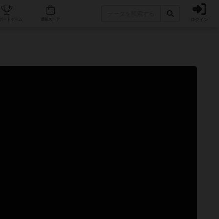
ログイン
カフェ/店舗
人気ボードゲーム
通販ストア