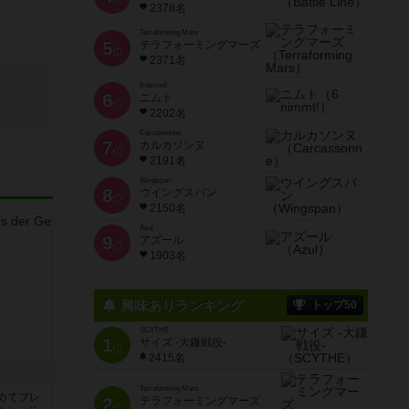
2378名
Terraforming Mars
5
テラフォーミングマーズ
位
2371名
6 nimmt!
6
ニムト
位
2202名
Carcassonne
7
カルカソンヌ
位
2191名
Wingspan
8
ウイングスパン
位
2150名
Azul
9
アズール
位
1903名
興味ありランキング
トップ50
SCYTHE
1
サイズ -大鎌戦役-
位
2415名
き
Terraforming Mars
めてプレ
2
テラフォーミングマーズ
位