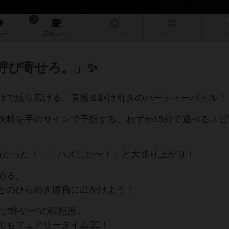
12
ュー
店舗/
カフェ
リプレイ
日記
戦略
・コツ
ルール
呼び寄せろ。」✨
けで繰り広げる、直感＆駆け引きのパーティーバトル！
妖精を手のサインで予想する、わずか15分で遊べるスピ
当たった！」「ハズした〜！」と大盛り上がり！
める。
とのひらめき勝負に出かけよう！
“軽ゲー”の理想形。
フェアリータイム🧚‍♂️！