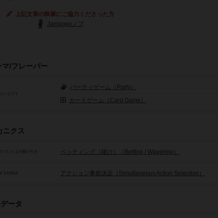
上記文章の執筆にご協力くださった方
Jampopoノブ
ーマ/フレーバー
パーティゲーム（Party）
コンセプト
カードゲーム（Card Game）
カニクス
ベッティング（賭け）（Betting / Wagering）
やプレイ上の駆け引き
アクション事前決定（Simultaneous Action Selection）
する仕組み
品データ