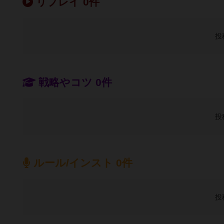
リプレイ 0件
投
戦略やコツ 0件
投
ルール/インスト 0件
投