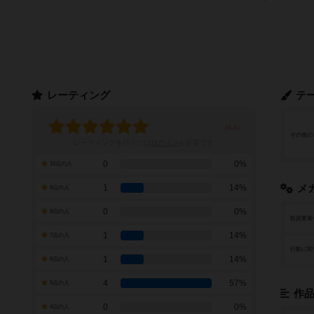
レーティング
テ
その他の
レーティングを行うには
ログイン
が必要です
0
0%
10点の人
1
14%
メ
9点の人
0
0%
8点の人
投資要素
1
14%
7点の人
行動に関
1
14%
6点の人
4
57%
5点の人
作
0
0%
4点の人