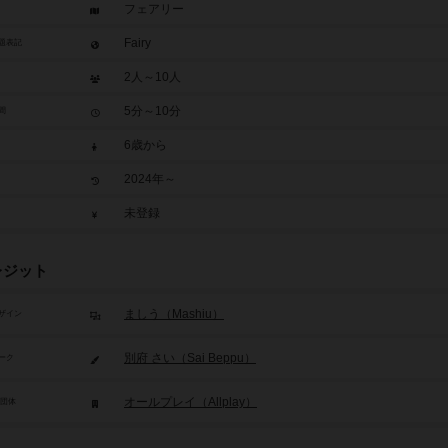
フェアリー
Fairy
題表記
2人～10人
5分～10分
間
6歳から
2024年～
未登録
レジット
ましう（Mashiu）
ザイン
別府 さい（Sai Beppu）
ーク
オールプレイ（Allplay）
/団体