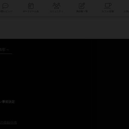
索
新着レビュー
ボードゲーム会
コミュニティ
掲示板一覧
24年～
ン事前決定
の登録/分布