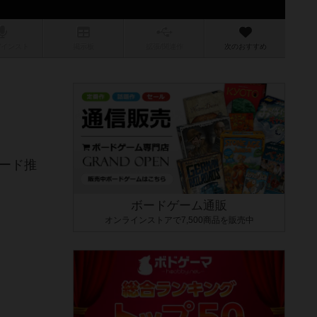
/インスト
掲示板
拡張/関連
作
次のおすすめ
ード推
ボードゲーム通販
オンラインストアで7,500商品を販売中