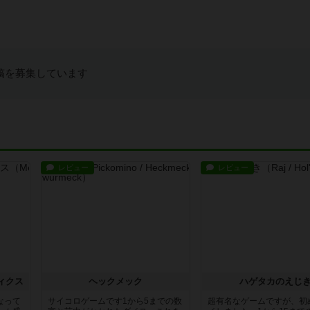
稿を募集しています
レビュー
レビュー
ィクス
ヘックメック
ハゲタカのえじ
なって
サイコロゲームです1から5までの数
超有名なゲームですが、初