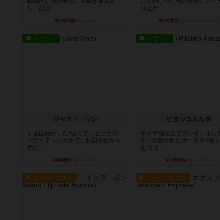
戦略的に積み重ねて在庫を最大化
いく押し付け合いが楽しいゲ
し、競合...
り上が...
約2時間前
by jurong
約3時間前
by nekomanma222
レビュー
レビュー
ジャスト・ワン
ピタッコカルタ
まぁ面白かった‼️よくテレビとかの
ボドゲ相席会でプレイしまし
バラエティなんかで、お題がわから
がなが書かれたカードを2枚
ずに...
をつけ...
約4時間前
by みいやん
約4時間前
by みいやん
ルール/インスト
ルール/インスト