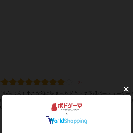
“カン”を信じろ！小さな箱に詰まったドキドキ予想パーティーゲー
！✊」小さな箱からあふれ出す緊張感と笑いの連続。『フェア
容を予想し、点数を積み重ねていく“ひ...