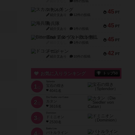
紹介文なし
8件の投稿
スカルキング
45
PT
紹介文あり
12件の投稿
海兵隊
45
PT
紹介文あり
1件の投稿
Bitter End ブタペスト救出作戦
45
PT
紹介文なし
1件の投稿
ドコジャン
42
PT
紹介文あり
10件の投稿
お気に入りランキング
トップ50
Splendor
1
宝石の煌き
位
4041名
Die Siedler von Catan
2
カタン
位
3616名
Dominion
3
ドミニオン
位
2530名
Battle Line
4
バトルライン
位