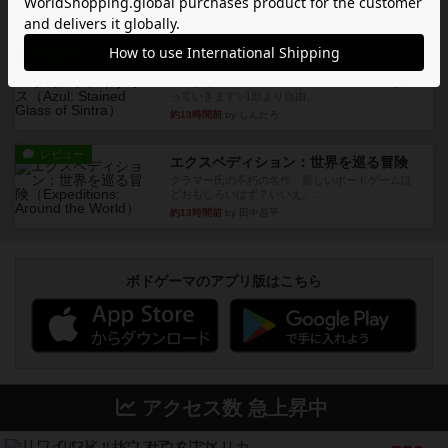
約12時間前
by jurong
レビュー
アズール：シントラのステンドグラス
大好きなアズールシリーズ。ステンドグラスを作
っていきます✨1部より自由...
約13時間前
by しんたろ
レビュー
エクスペディション：世界を巡る冒険
クラマー氏の不朽の名作。新しいボードゲームほ
どおもしろいはず？いいえ。...
約13時間前
by 田中昌平
ボドゲーマのアプリ版はこちら
アクセス数 急上昇中
リワイルド：サウスアメリカ