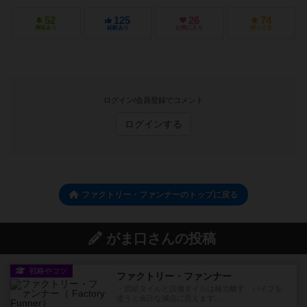
52
125
26
74
興味あり
経験あり
お気に入り
持ってる
ログイン/会員登録でコメント
ログインする
ファクトリー・ファンナーのトップに戻る
がま口さんの投稿
戦略やコツ
ファクトリー・ファンナー
・供給タイルと設備タイルは極力離す パイプを
使うと余計な減点に思えます...