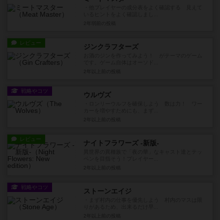
・他プレイヤーの成分表をよく確認する 見えて
いるヒントをよく確認しまし...
2年弱前
の投稿
レビュー
ジンクラフターズ
お酒のジンを作ってみよう！ がテーマのゲーム
です。ゲーム自体はオーソド...
2年以上前
の投稿
戦略やコツ
ウルヴズ
・ロンリーウルフを確保しよう 数は力！ ワー
カーを増やすためにも、まず...
2年以上前
の投稿
レビュー
ナイトフラワーズ -新版-
異世界の異種族で「夜の華」なキャスト達とテッ
ペンを目指そう！プレイヤー...
2年以上前
の投稿
戦略やコツ
ストーンエイジ
・まず村内の仕事を優先しよう 村内のマスは限
りがあるため、出来るだけ早...
2年以上前
の投稿