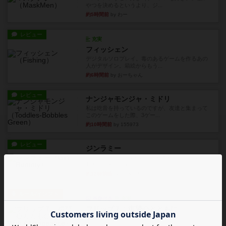
やつを決めるというより、ジ...
約5時間前
by わー
レビュー
充実
フィッシェン
デジタルソロプレイ。毒のあるゲームを作るあの
人がデザイン。箱絵からもう...
約6時間前
by おーちゃん
レビュー
ナンジャモンジャ・ミドリ
私は吃音を持っているのですが、友達と集まって
このゲームをした際、3ゲー...
約10時間前
by 155973
レビュー
ジンラミー
トランプで遊べる2人対戦の麻雀風ゲームです。
10枚の手札で、同じスーツ...
約12時間前
by OSAっち
ルール/インスト
画像付き
充実
フリップ７：復讐心とともに
概要Flip 7が復活しました――復讐を伴って!オリ
ジナルゲームの楽し...