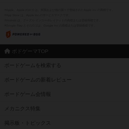
※Apple、Apple のロゴ は、米国および他の国々で登録されたApple Inc.の商標です。
※App Store は、Apple Inc.のサービスマークです。
※Android は、グーグル インコーポレイテッドの商標または登録商標です。
※Google Play とそのロゴは、Google Inc.の商標または登録商標です。
ボドゲーマTOP
ボードゲームを検索する
ボードゲームの新着レビュー
ボードゲーム会情報
メカニクス特集
掲示板・トピックス