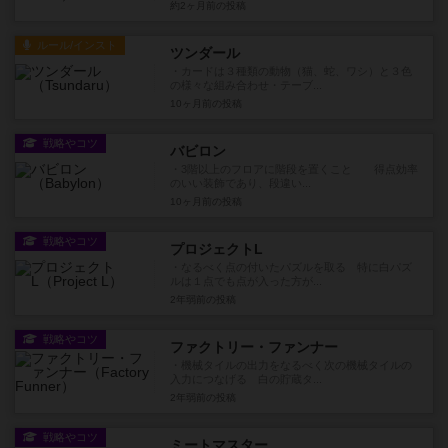
約2ヶ月前
の投稿
ルール/インスト
ツンダール
・カードは３種類の動物（猫、蛇、ワシ）と３色
の様々な組み合わせ・テーブ...
10ヶ月前
の投稿
戦略やコツ
バビロン
・3階以上のフロアに階段を置くこと 得点効率
のいい装飾であり、段違い...
10ヶ月前
の投稿
戦略やコツ
プロジェクトL
・なるべく点の付いたパズルを取る 特に白パズ
ルは１点でも点が入った方が...
2年弱前
の投稿
戦略やコツ
ファクトリー・ファンナー
・機械タイルの出力をなるべく次の機械タイルの
入力につなげる 白の貯蔵タ...
2年弱前
の投稿
戦略やコツ
ミートマスター