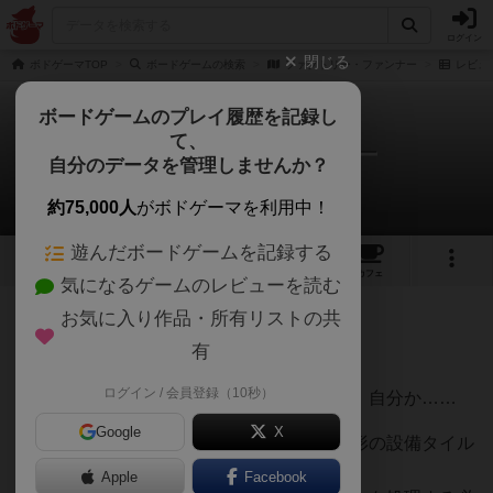
ログイン
閉じる
ボドゲーマTOP
ボードゲームの検索
ファクトリー・ファンナー
レビュ
ボードゲームのプレイ履歴を記録し
て、
ファクトリー・ファンナー
自分のデータを管理しませんか？
がま口さんのレビュー
約75,000人
がボドゲーマを利用中！
遊んだボードゲームを記録する
3
3
7
トップ
画像
動画
レビュー
カフェ
気になるゲームのレビューを読む
お気に入り作品・所有リストの共
94名
0名
0
約2ヶ月前
有
ログイン / 会員登録（10秒）
誰だこんな所に設備配管したヤツは！ あ、自分か……
Google
X
工場をモチーフとした個人ボードに、六角形の設備タイル
を配置するゲームです。
Apple
Facebook