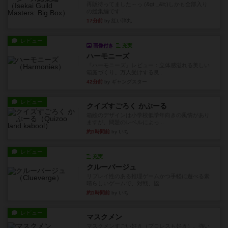
再販待ってました～っ (&gt;_&lt;)しかも全部入り
の総集編です...
17分前
by 紅い弾丸
レビュー
画像付き
充実
ハーモニーズ
『ハーモニーズ』レビュー：立体感溢れる美しい
箱庭づくり。万人受けする良...
42分前
by ギャングスター
レビュー
クイズすごろく かぶーる
箱絵のデザインは小学校低学年向きの風情があり
ますが、問題のレベルによっ...
約1時間前
by いち
レビュー
充実
クルーバージュ
リプレイ性のある推理ゲームかつ手軽に遊べる素
晴らしいゲームで、対戦、協...
約1時間前
by いち
レビュー
マスクメン
マスクメンすごい好き（プロレスも好き）。強い