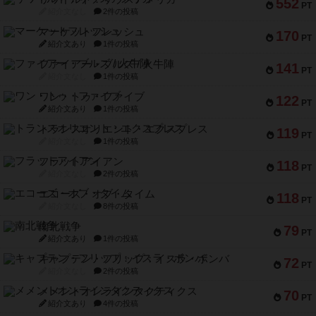
552
PT
紹介文なし
2件の投稿
マーケットフレッシュ
170
PT
紹介文あり
1件の投稿
ファイアー・ブルズ / 火牛陣
141
PT
紹介文なし
1件の投稿
ワン・トゥ・ファイブ
122
PT
紹介文あり
1件の投稿
トランスオリエント・エクスプレス
119
PT
紹介文なし
1件の投稿
フラットアイアン
118
PT
紹介文なし
2件の投稿
エコーズ・オブ・タイム
118
PT
紹介文なし
8件の投稿
南北戦争
79
PT
紹介文あり
1件の投稿
キャプテン・フリップ：イスラ・ボンバ
72
PT
紹介文なし
2件の投稿
メメントオンラインタクティクス
70
PT
紹介文あり
4件の投稿