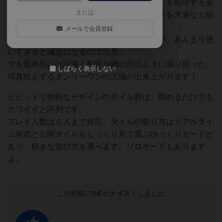
設備タイルは材料（入力）と成果物（出力）を処理する必
または
要があり、４色の供給タイルとパイプパーツを矛盾なく組
み立てる必要があります。
メールで会員登録
パイプをたくさん使えば組み立てられますが、あんまり使
いすぎると減点になるので注意。
でも最終的には設備と配管が網の目のように張り巡った、
しばらく表示しない
写真映えするオンリーワンの工場が出来上がります！
ビビットで独特なデザインのタイル群は、眺めるだけでも
カワイイと評判です。
プレイ人数は６人まで対応。タイルの取り方はリアルタイ
ム形式と公開タイルをじっくり見て選ぶゆっくりモードが
あり、好きな遊び方を選べます。ソロモードもあります
よ。
この投稿に
0
名が
ナイス！
しました