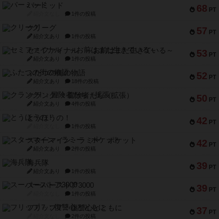
パーミッド
68
PT
紹介文なし
1件の投稿
クリーグ
57
PT
紹介文あり
1件の投稿
セミファイナル ～お前はまだ生きている～
53
PT
紹介文あり
1件の投稿
ふたつの街の物語
52
PT
紹介文あり
18件の投稿
クランク! ：冒険者たち（拡張）
50
PT
紹介文あり
4件の投稿
とうほうの！
42
PT
紹介文なし
1件の投稿
スターマイン・ラミー ポケット
42
PT
紹介文あり
2件の投稿
海兵隊
39
PT
紹介文あり
1件の投稿
スーパーストア3000
39
PT
紹介文なし
1件の投稿
フリップ７：復讐心とともに
37
PT
紹介文なし
2件の投稿