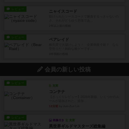
レビュー
ニャイスコード
投げられたソースコードで勝負するっきゃないの
さ、それがどうゆう意味であ...
2年以上前
の投稿
レビュー
ベアレイド
株売買で大儲けしよう！ 企業倒産寸前？ なら
空売りだ！純粋な株ゲーです...
3年弱前
の投稿
会員の新しい投稿
レビュー
充実
コンテナ
【ざっくりレビュー】2026年新版、いくつかのル
ールが追加された。追加...
12分前
by Juin-Zuo Lin
レビュー
画像付き
充実
異世界ギルドマスターズ総集編