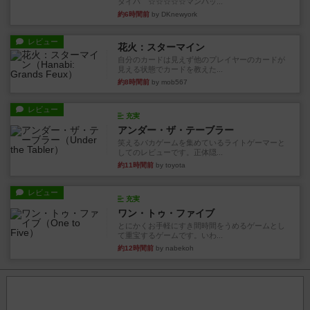
タイパ ☆☆☆☆☆マンハッ...
約6時間前
by DKnewyork
レビュー
花火：スターマイン
自分のカードは見えず他のプレイヤーのカードが
見える状態でカードを教えた...
約8時間前
by mob567
レビュー
充実
アンダー・ザ・テーブラー
笑えるバカゲームを集めているライトゲーマーと
してのレビューです。正体隠...
約11時間前
by toyota
レビュー
充実
ワン・トゥ・ファイブ
とにかくお手軽にすき間時間をうめるゲームとし
て重宝するゲームです。いわ...
約12時間前
by nabekoh