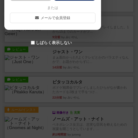
かれたダイス。これを振っ...
1分前
by みいやん
または
メールで会員登録
レビュー
ハゲタカのえじき
超有名なゲームですが、初めてプレイしました。1
から15までのカードがプ...
9分前
by みいやん
しばらく表示しない
レビュー
ジャスト・ワン
まぁ面白かった‼️よくテレビとかのバラエティなん
かで、お題がわからずに...
14分前
by みいやん
レビュー
ピタッコカルタ
ボドゲ相席会でプレイしましたひらがなが書かれ
たカードを2枚まで手をつけ...
22分前
by みいやん
ルール/インスト
画像付き
充実
ノームズ・アット・ナイト
ベネボレンス女王は、忠実な臣民を称えるための
祝宴を開こうとしています。...
約1時間前
by jurong