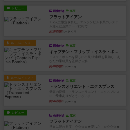
レビュー
画像付き
充実
フラットアイアン
1~2人に限定された、エンジンビルド系のシステ
ム選んだ企業ボードに街で...
約2時間前
by あくり
ルール/インスト
画像付き
充実
キャプテン・フリップ：イスラ・ボンバ
イスラ・ボンバを探しに出航!潜水艦を装備し、あ
なたの乗組員を監獄から解...
約4時間前
by jurong
ルール/インスト
画像付き
充実
トランスオリエント・エクスプレス
乗客の皆様、トランスオリエント・エクスプレス
にご乗車ありがとうございま...
約5時間前
by jurong
レビュー
画像付き
充実
フラットアイアン
世界に浸れる度 ☆☆☆☆★楽しさ ☆☆☆☆★