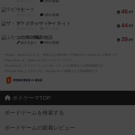
紹介文なし
1件の投稿
ラピード
46
PT
紹介文なし
1件の投稿
ザ・フラッフィー・ライト
44
PT
紹介文なし
0件の投稿
ふたつの城の物語
39
PT
紹介文あり
6件の投稿
※Apple、Apple のロゴ は、米国および他の国々で登録されたApple Inc.の商標です。
※App Store は、Apple Inc.のサービスマークです。
※Android は、グーグル インコーポレイテッドの商標または登録商標です。
※Google Play とそのロゴは、Google Inc.の商標または登録商標です。
ボドゲーマTOP
ボードゲームを検索する
ボードゲームの新着レビュー