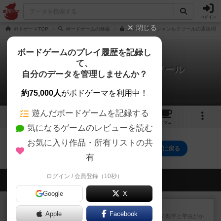
ログイン
閉じる
ボドゲーマTOP
ボードゲームの検索
エクスペディションルクソールの通販/商
ボードゲームのプレイ履歴を記録し
て、
エクスペディション・ルクソール
自分のデータを管理しませんか？
0件の動画
約75,000人
がボドゲーマを利用中！
遊んだボードゲームを記録する
1
1
11
トップ
画像
動画
レビュー
カフェ
気になるゲームのレビューを読む
お気に入り作品・所有リストの共
エクスペディション・ルクソールのトップに戻る
有
ログイン / 会員登録（10秒）
会員の新しい投稿
Google
X
レビュー
ヘックメック
Apple
Facebook
サイコロゲームです1から5までの数字と芋虫がか