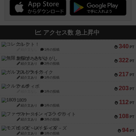
アクセス数 急上昇中
コレクト！
340
PT
紹介文なし
1件の投稿
無限まちがいさがし
322
PT
紹介文あり
2件の投稿
ガルフストライク
217
PT
紹介文あり
1件の投稿
クルティボ
203
PT
紹介文なし
1件の投稿
1809
112
PT
紹介文あり
1件の投稿
ファースト・イン・フライト
108
PT
紹介文あり
3件の投稿
モズビ－ズ・レイダ－ズ
94
PT
紹介文あり
1件の投稿