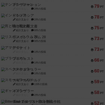
テンプテーション
79
PT
紹介文なし
2件の投稿
インドネシア
78
PT
紹介文あり
2件の投稿
宵と暁の呪文書
75
PT
紹介文あり
8件の投稿
リスボン・トラム 28
73
PT
紹介文あり
9件の投稿
アマナイト
73
PT
紹介文なし
1件の投稿
ブラヴェスト
66
PT
紹介文なし
1件の投稿
スペクタキュラー
60
PT
紹介文なし
1件の投稿
スモールワールド
59
PT
紹介文あり
13件の投稿
ギャンブラー
58
PT
紹介文なし
2件の投稿
Bitter End ブタペスト救出作戦
52
PT