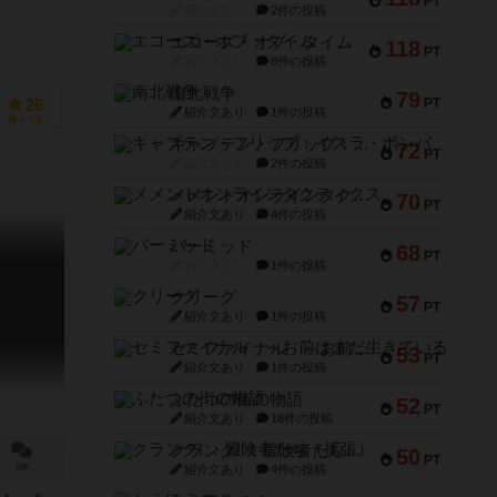
PT
紹介文なし
2件の投稿
エコーズ・オブ・タイム
118
PT
紹介文なし
8件の投稿
南北戦争
79
PT
26
紹介文あり
1件の投稿
持ってる
キャプテン・フリップ：イスラ・ボンバ
72
PT
紹介文なし
2件の投稿
メメントオンラインタクティクス
70
PT
紹介文あり
4件の投稿
パーミッド
68
PT
紹介文なし
1件の投稿
クリーグ
57
PT
紹介文あり
1件の投稿
セミファイナル ～お前はまだ生きている～
53
PT
紹介文あり
1件の投稿
ふたつの街の物語
52
PT
紹介文あり
18件の投稿
クランク! ：冒険者たち（拡張）
50
PT
紹介文あり
4件の投稿
5件