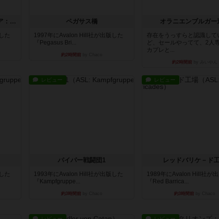
ストリート・オブ・ファイア：ASLデラックスモジュール1
ペガサス橋
オラニエンブルガー
版した
1997年にAvalon Hill社が出版した
存在をうっすらと認識して
『Pegasus Bri...
ど、セールやってて、2人
カプレと...
約2時間前
by Chaco
約2時間前
by みいやん
レビュー
レビュー
パイパー戦闘団1
レッドバリケ－ド
版した
1993年にAvalon Hill社が出版した
1989年にAvalon Hill社
『Kampfgruppe...
『Red Barrica...
約3時間前
by Chaco
約3時間前
by Chaco
レビュー
レビュー