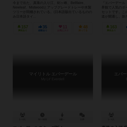
今まで出た、真珠の入り江、剣ヶ峰、Bellfaire、
『エバーデール
Newleaf、Mistwoodとアップグレードトレーや木製
界観で人気のボ
ツリーが同梱されている。(日本語版出ているものの
セットです。こ
み日本語タイ...
道が開通し、新た
157
35
11
48
163
興味あり
経験あり
お気に入り
持ってる
興味あり
マイリトル エバーデール
エバー
My Lil' Everdell
1～4人
30～60分
6歳～
11件
1～4人