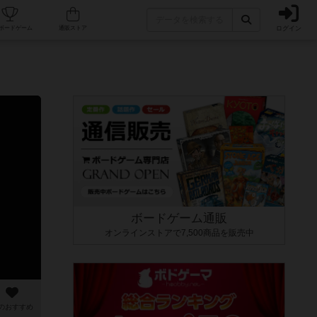
ログイン
カフェ/店舗
人気ボードゲーム
通販ストア
ボードゲーム通販
オンラインストアで7,500商品を販売中
のおすすめ