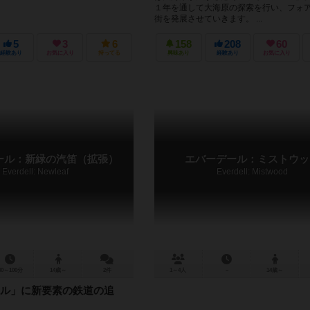
１年を通して大海原の探索を行い、フォ
街を発展させていきます。 ...
5
3
6
158
208
60
経験あり
お気に入り
持ってる
興味あり
経験あり
お気に入り
ール：新緑の汽笛（拡張）
エバーデール：ミストウッ
Everdell: Newleaf
Everdell: Mistwood
40～100分
14歳～
2件
1～4人
－
14歳～
ル」に新要素の鉄道の追