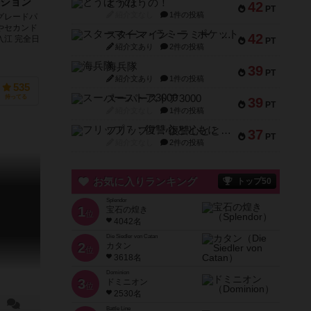
ション
とうほうの！
42
PT
紹介文なし
1件の投稿
グレードパ
やセカンド
スターマイン・ラミー ポケット
42
入江 完全日
PT
紹介文あり
2件の投稿
海兵隊
39
PT
紹介文あり
1件の投稿
535
スーパーストア3000
持ってる
39
PT
紹介文なし
1件の投稿
フリップ７：復讐心とともに
37
PT
紹介文なし
2件の投稿
お気に入りランキング
トップ50
Splendor
1
宝石の煌き
位
4042名
Die Siedler von Catan
2
カタン
位
3618名
Dominion
3
ドミニオン
位
2530名
Battle Line