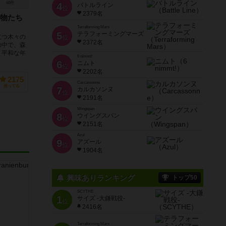
68件
4
バトルライン
位
2379名
物たち
Terraforming Mars
5
テラフォーミングマーズ
立つ木々の
位
2372名
の中で、森
。平和な年
6 nimmt!
6
ニムト
位
2202名
2175
Carcassonne
持ってる
7
カルカソンヌ
位
2191名
Wingspan
8
ウイングスパン
位
2151名
Azul
9
アズール
位
1904名
興味ありランキング
トップ50
SCYTHE
1
サイズ -大鎌戦役-
位
2416名
Terraforming Mars