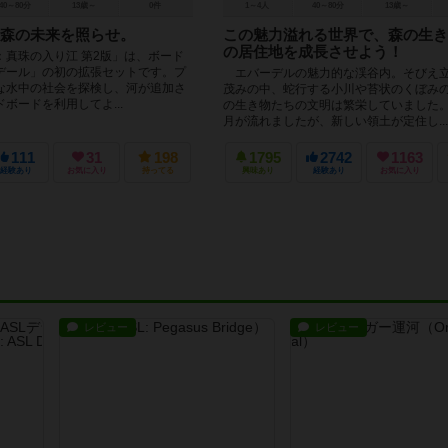
40～80分
13歳～
0件
1～4人
40～80分
13歳～
森の未来を照らせ。
この魅力溢れる世界で、森の生き
の居住地を成長させよう！
：真珠の入り江 第2版」は、ボード
デール」の初の拡張セットです。プ
エバーデルの魅力的な渓谷内。そびえ
な水中の社会を探検し、河が追加さ
茂みの中、蛇行する小川や苔状のくぼみ
ボードを利用してよ...
の生き物たちの文明は繁栄していました
月が流れましたが、新しい領土が定住し...
111
31
198
1795
2742
1163
経験あり
お気に入り
持ってる
興味あり
経験あり
お気に入り
レビュー
レビュー