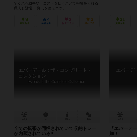
てくれる助手や、コストを払うことで報酬をくれる
職人も登場！ 拠点を整えつつ、...
9
4
2
3
31
興味あり
経験あり
お気に入り
持ってる
興味あり
エバーデール：ザ・コンプリート・
エバーデ
コレクション
Everdell: The Complete Collection
1～6人
－
14歳～
1件
1～4人
全ての拡張が同梱されていて収納トレー
「エバーデー
が内蔵されている‼️
加！