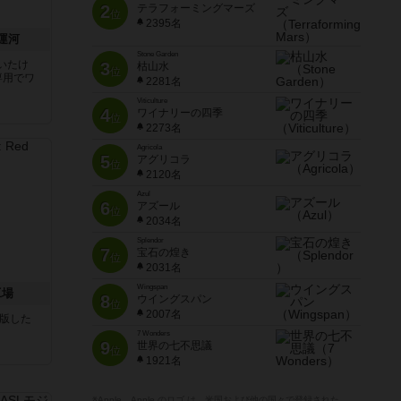
2
テラフォーミングマーズ
位
2395名
運河
Stone Garden
いたけ
3
枯山水
位
専用でワ
2281名
Viticulture
4
ワイナリーの四季
位
2273名
Agricola
5
アグリコラ
位
2120名
Azul
6
アズール
位
2034名
Splendor
7
宝石の煌き
位
2031名
Wingspan
工場
8
ウイングスパン
位
2007名
が出版した
7 Wonders
9
世界の七不思議
位
1921名
※Apple、Apple のロゴ は、米国および他の国々で登録された