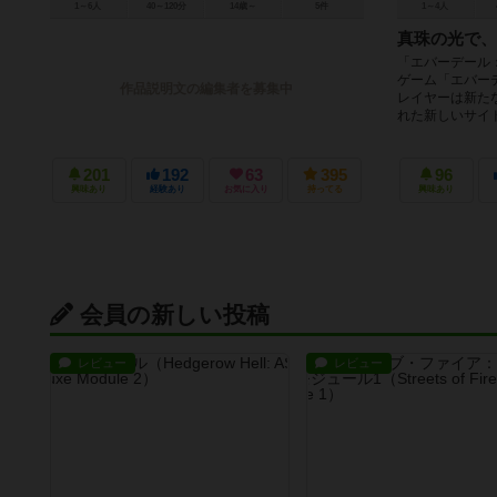
1～6人
40～120分
14歳～
5件
1～4人
真珠の光で、
「エバーデール
ゲーム「エバー
作品説明文の編集者を募集中
レイヤーは新た
れた新しいサイド
201
192
63
395
96
興味あり
経験あり
お気に入り
持ってる
興味あり
会員の新しい投稿
レビュー
レビュー