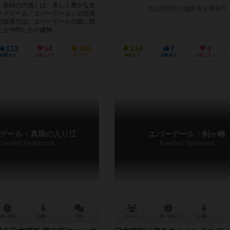
：新緑の汽笛』は、美しく豊かな世
作品説明文の編集者を募集中
ードゲーム『エバーデール』の拡張
の拡張では、エバーデールの森に鉄
な仲間たちや建物...
113
54
285
134
7
4
経験あり
お気に入り
持ってる
興味あり
経験あり
お気に入り
デール：真珠の入り江
エバーデール：剣ヶ峰
Everdell: Pearlbrook
Everdell: Spirecrest
40～80分
13歳～
7件
1～4人
40～100分
14歳～