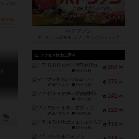
アショアの
294
持ってる
ボドファン
ボードゲームに特化したクラウドファンディング
アクセス数 急上昇中
リワイルド：サウスアメリカ
552
PT
紹介文なし
2件の投稿
ド
マーケットフレッシュ
170
PT
紹介文あり
1件の投稿
ファイアー・ブルズ / 火牛陣
141
PT
紹介文なし
1件の投稿
ワン・トゥ・ファイブ
122
PT
紹介文あり
1件の投稿
トランスオリエント・エクスプレス
0件
119
PT
紹介文なし
1件の投稿
フラットアイアン
118