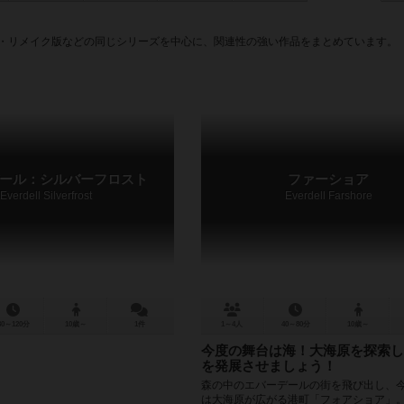
編・リメイク版などの同じシリーズを中心に、関連性の強い作品をまとめています。
ール：シルバーフロスト
ファーショア
Everdell Silverfrost
Everdell Farshore
30～120分
10歳～
1件
1～4人
40～80分
10歳～
今度の舞台は海！大海原を探索し
を発展させましょう！
森の中のエバーデールの街を飛び出し、
は大海原が広がる港町「フォアショア」。