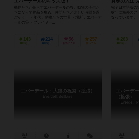
エバーデールのキッズ版！
真珠の入江 
動物たちが暮らすエバーデールの谷。動物の子供た
完全日本語版の
ちになって物品を集め、仲間たちと楽しい時間を過
盤）に海外のア
ごそう！ ・年代：動物たちの世界 ・場所：エバーデ
なっています。
ールの谷 ・プレイヤー...
143
214
56
257
263
興味あり
経験あり
お気に入り
持ってる
興味あり
エバーデール：大鐘の祝祭（拡張）
エバーデー
Everdell: Bellfaire
（拡張）
Everdell: P