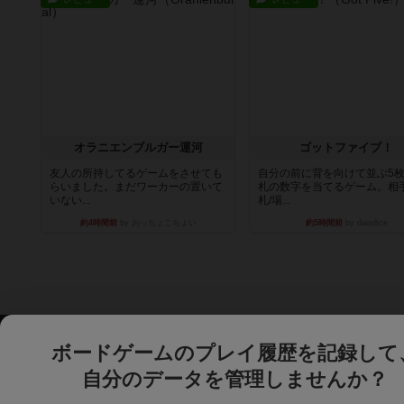
オラニエンブルガー運河
ゴットファイブ！
友人の所持してるゲームをさせても
自分の前に背を向けて並ぶ5
らいました。まだワーカーの置いて
札の数字を当てるゲーム。相
いない...
札/場...
約4時間前
by おっちょこちょい
約5時間前
by daisdice
ボードゲームのプレイ履歴を記録して
自分のデータを管理しませんか？