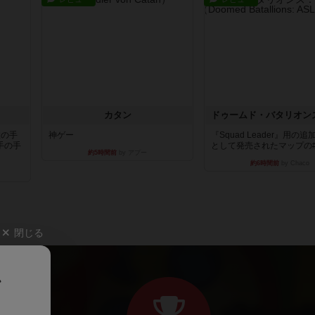
カタン
枚の手
神ゲー
『Squad Leader』用の
手の手
として発売されたマップの#9.
約5時間前
by アプー
約6時間前
by Chaco
閉じる
、