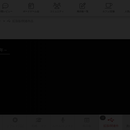
索
新着レビュー
ボードゲーム会
コミュニティ
掲示板一覧
オ
拡張版/関連作品
5年～
12
リプレイ
日記
戦略
・コツ
ルール
/インスト
掲示板
拡張/関連
作
次