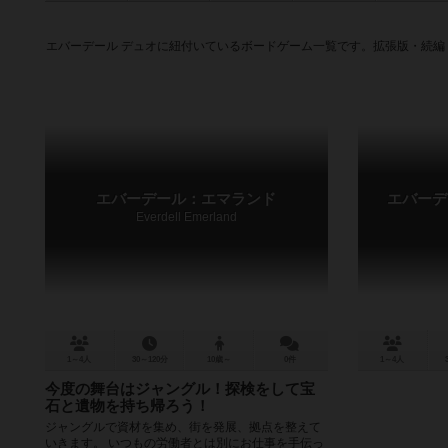
エバーデール デュオに紐付いているボードゲーム一覧です。拡張版・続
エバーデール：エマランド
エバーデ
Everdell Emerland
1～4人
30～120分
10歳～
0件
1～4人
今度の舞台はジャングル！探検をして宝
石と遺物を持ち帰ろう！
ジャングルで資材を集め、街を発展、拠点を整えて
いきます。 いつもの労働者とは別にお仕事を手伝っ