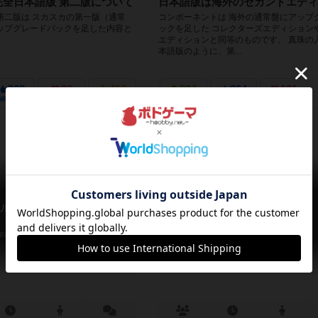
完全日本語版 第二版について
日本語版は海外のセカンドエディ
第二版は スカスカの第一版（通常
コンポーネントは 海外の通常盤にアップ
ップグレードパックを足した内容と
ックを足した コレクターズエディション
エディションと同等のものです。 真珠の
本語版のように、第...
362
98
418
204
294
101
経験あり
お気に入り
持ってる
興味あり
経験あり
お気に入り
ル：真珠の入り江 第2版
エバーデール
Everdell
earlbrook – Collector's Edition