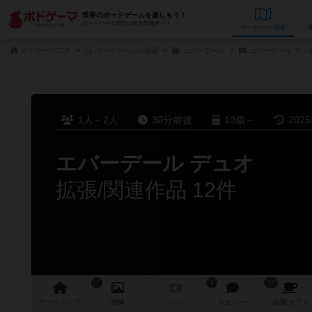
世界のボードゲームを楽しもう！
ボードゲーム専門の総合情報サイト
データベース
検
ボドゲーマTOP
ボードゲームの検索
エバーデール
エバーデール デュ
1人～2人
30分前後
10歳～
202
エバーデール デュオ
拡張/関連作品 12件
1
2
12
ゲーム
トップ
画像
動画
レビュー
店舗/
カフェ