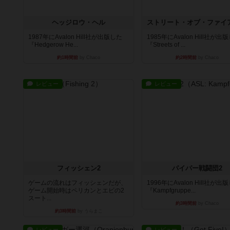
ヘッジロウ・ヘル
1987年にAvalon Hill社が出版した
1985年にAvalon Hill社が出
『Hedgerow He...
『Streets of ...
約1時間前
by Chaco
約2時間前
by Chaco
レビュー
レビュー
フィッシェン2
パイパー戦闘団2
ゲームの流れはフィッシェンだが、
1996年にAvalon Hill社が出
ゲーム開始時はペリカンとエビの2
『Kampfgruppe...
スート...
約3時間前
by Chaco
約3時間前
by うらまこ
レビュー
レビュー