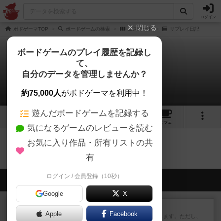
ログイン
閉じる
ボドゲーマTOP
ボードゲームの検索
エステート
リプレイ日記
ボードゲームのプレイ履歴を記録し
て、
エステート
自分のデータを管理しませんか？
0件のリプレイ日記
約75,000人
がボドゲーマを利用中！
遊んだボードゲームを記録する
3
2
1
トップ
画像
動画
レビュー
カフェ
気になるゲームのレビューを読む
お気に入り作品・所有リストの共
エステートのトップに戻る
有
ログイン / 会員登録（10秒）
会員の新しい投稿
Google
X
レビュー
ふたつの街の物語
Apple
Facebook
タイルを4×4で並べて街づくりします。ただし、