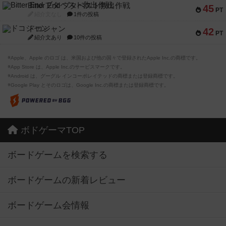
Bitter End ブタペスト救出作戦
45
PT
紹介文なし
1件の投稿
ドコジャン
42
PT
紹介文あり
10件の投稿
※Apple、Apple のロゴ は、米国および他の国々で登録されたApple Inc.の商標です。
※App Store は、Apple Inc.のサービスマークです。
※Android は、グーグル インコーポレイテッドの商標または登録商標です。
※Google Play とそのロゴは、Google Inc.の商標または登録商標です。
ボドゲーマTOP
ボードゲームを検索する
ボードゲームの新着レビュー
ボードゲーム会情報