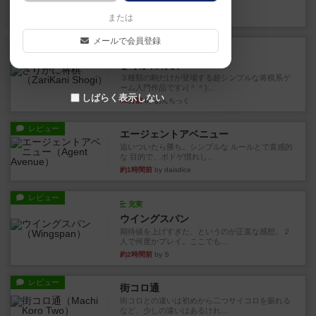
街は各プレイヤーの間にあ...
25分前
by ジェイとと
または
メールで会員登録
ルール/インスト
画像付き
ざりかに将棋
３種類の駒だけが登場する超シンプルな将棋系ゲ
ーム入門作品です♪(＾＾)...
しばらく表示しない
44分前
by あんちっく
レビュー
エージェントアベニュー
追いついたら勝ち。シンプルな ルールとで直感的
な 目的で、ボドゲ慣れし...
約1時間前
by daisdice
レビュー
充実
ウイングスパン
期待値を上げすぎた、というのが正直な感想。２
人で何度かプレイ。ここでも...
約2時間前
by S
レビュー
街コロ通
街コロとの違いは初めから二つサイコロを振れる
など、少しの違いはあるけれ...