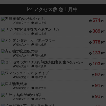
アクセス数 急上昇中
無限まちがいさがし
574
PT
紹介文あり
2件の投稿
リワイルド：サウスアメリカ
389
PT
紹介文なし
2件の投稿
アンダー・ザ・テーブラー
378
PT
紹介文あり
1件の投稿
宵と暁の呪文書
133
PT
紹介文あり
8件の投稿
セミファイナル ～お前はまだ生きている～
103
PT
紹介文あり
1件の投稿
ワン・トゥ・ファイブ
97
PT
紹介文あり
1件の投稿
南北戦争
91
PT
紹介文あり
1件の投稿
ふたつの城の物語
91
PT
紹介文あり
6件の投稿
ノームズ・アット・ナイト