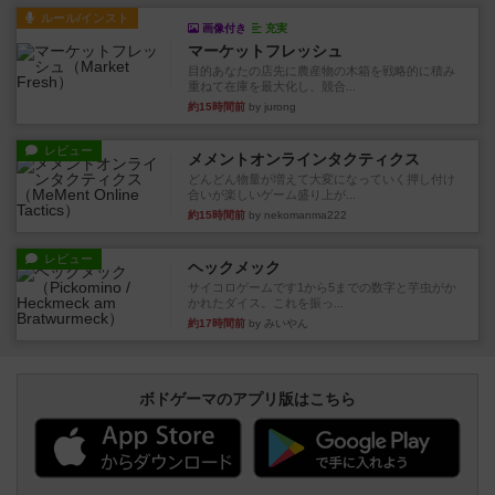
ルール/インスト
画像付き
充実
マーケットフレッシュ
目的あなたの店先に農産物の木箱を戦略的に積み
重ねて在庫を最大化し、競合...
約15時間前
by jurong
レビュー
メメントオンラインタクティクス
どんどん物量が増えて大変になっていく押し付け
合いが楽しいゲーム盛り上が...
約15時間前
by nekomanma222
レビュー
ヘックメック
サイコロゲームです1から5までの数字と芋虫がか
かれたダイス。これを振っ...
約17時間前
by みいやん
ボドゲーマのアプリ版はこちら