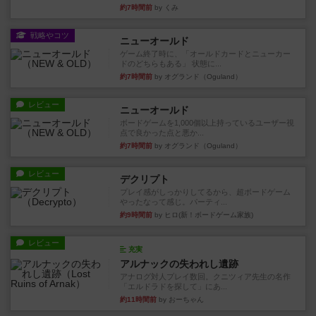
約7時間前
by くみ
戦略やコツ
ニューオールド
ゲーム終了時に、「オールドカードとニューカー
ドのどちらもある」 状態に...
約7時間前
by オグランド（Oguland）
レビュー
ニューオールド
ボードゲームを1,000個以上持っているユーザー視
点で良かった点と悪か...
約7時間前
by オグランド（Oguland）
レビュー
デクリプト
プレイ感がしっかりしてるから、超ボードゲーム
やったなって感じ。パーティ...
約9時間前
by ヒロ(新！ボードゲーム家族)
レビュー
充実
アルナックの失われし遺跡
アナログ対人プレイ数回。クニツィア先生の名作
「エルドラドを探して」にあ...
約11時間前
by おーちゃん