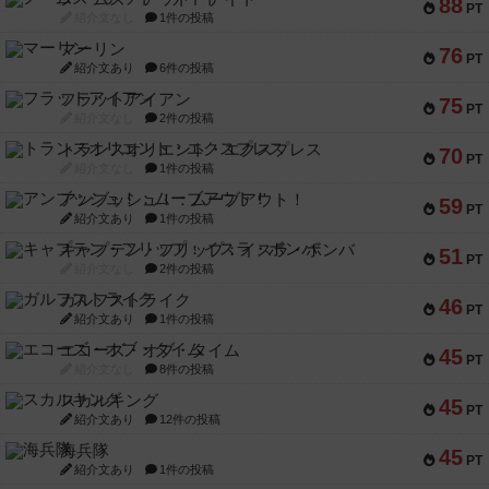
88
PT
紹介文なし
1件の投稿
マーリン
76
PT
紹介文あり
6件の投稿
フラットアイアン
75
PT
紹介文なし
2件の投稿
トランスオリエント・エクスプレス
70
PT
紹介文なし
1件の投稿
アンブッシュ！：ムーブアウト！
59
PT
紹介文あり
1件の投稿
キャプテン・フリップ：イスラ・ボンバ
51
PT
紹介文なし
2件の投稿
ガルフストライク
46
PT
紹介文あり
1件の投稿
エコーズ・オブ・タイム
45
PT
紹介文なし
8件の投稿
スカルキング
45
PT
紹介文あり
12件の投稿
海兵隊
45
PT
紹介文あり
1件の投稿