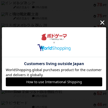
インドネシア
78
PT
紹介文あり
2件の投稿
宵と暁の呪文書
75
PT
紹介文あり
8件の投稿
リスボン・トラム 28
73
PT
紹介文あり
9件の投稿
アマナイト
73
PT
紹介文なし
1件の投稿
ブラヴェスト
66
PT
紹介文なし
1件の投稿
スペクタキュラー
60
PT
紹介文なし
1件の投稿
スモールワールド
59
PT
紹介文あり
13件の投稿
ギャンブラー
58
PT
紹介文なし
2件の投稿
Bitter End ブタペスト救出作戦
52
PT
紹介文なし
1件の投稿
ラピード
46
PT
紹介文なし
1件の投稿