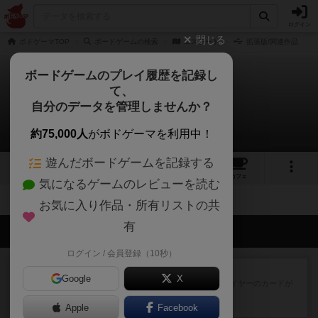
ログイン
閉じる
ボドゲーマTOP
ボードゲームの検索
エステート
拡張版/関連作品
ボードゲームのプレイ履歴を記録し
て、
エステート
自分のデータを管理しませんか？
拡張/関連作品 0件
約75,000人
がボドゲーマを利用中！
遊んだボードゲームを記録する
3
2
1
トップ
画像
動画
レビュー
カフェ
気になるゲームのレビューを読む
お気に入り作品・所有リストの共
有
会員の新しい投稿
ログイン / 会員登録（10秒）
レビュー
花火：スターマイン
Google
X
自分のカードは見えず他のプレイヤーのカードが
見える状態でカードを教えた...
Apple
約2時間前
by mob567
Facebook