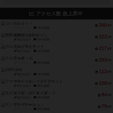
アクセス数 急上昇中
コレクト！
340
PT
紹介文なし
1件の投稿
無限まちがいさがし
322
PT
紹介文あり
2件の投稿
ガルフストライク
217
PT
紹介文あり
1件の投稿
クルティボ
203
PT
紹介文なし
1件の投稿
1809
112
PT
紹介文あり
1件の投稿
ファースト・イン・フライト
108
PT
紹介文あり
3件の投稿
モズビ－ズ・レイダ－ズ
94
PT
紹介文あり
1件の投稿
テンプテーション
79
PT
紹介文なし
2件の投稿