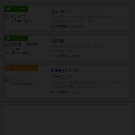
レビュー
コンセプト
親のプレイヤーがお題を決めて限られたヒントの
中から他のプレイヤーに当て...
約17時間前
by mob567
レビュー
海兵隊
1988年にVictory Gamesが出版した
『Leathernec...
約17時間前
by Chaco
ルール/インスト
画像付き
充実
パーミッド
おばあちゃんは猫が大好きです!しかし、あまりに
も多くの猫を飼っているた...
約17時間前
by jurong