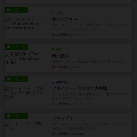
レビュー
充実
オバケだぞ～
対人アナログプレイ。簡単なルールで誰とでも遊
べるゲーム。こんなの子ども...
約11時間前
by おーちゃん
レビュー
充実
南北戦争
1983年にVictory Gamesが出版した『The Civil ...
約14時間前
by Chaco
レビュー
画像付き
ファイアー・ブルズ / 火牛陣
火牛を引き連れて敵を殲滅させる。縦か斜めで前2
列まで攻撃できるが、自分...
約16時間前
by うらまこ
レビュー
フリップ７
カードをめくるかパスをするかを決めてパスした
時のカード数字が得点になる...
約17時間前
by mob567