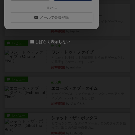
レビュー
または
充実
アンダー・ザ・テーブラー
メールで会員登録
笑えるバカゲームを集めているライトゲーマーと
してのレビューです。正体隠...
約4時間前
by toyota
しばらく表示しない
レビュー
充実
ワン・トゥ・ファイブ
とにかくお手軽にすき間時間をうめるゲームとし
て重宝するゲームです。いわ...
約5時間前
by nabekoh
レビュー
充実
エコーズ・オブ・タイム
カードゲームにファイナルファンタジーのアクテ
ィブタイムバトル（もしくは...
約9時間前
by ジェイとと
レビュー
シャット・ザ・ボックス
とてもシンプルなダイスゲーム。2つのダイスを振
って、出目の合計を自分の...
約9時間前
by OSAっち