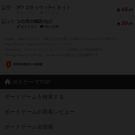
ザ・フラッフィー・ライト
44
PT
紹介文なし
0件の投稿
ふたつの城の物語
39
PT
紹介文あり
6件の投稿
※Apple、Apple のロゴ は、米国および他の国々で登録されたApple Inc.の商標です。
※App Store は、Apple Inc.のサービスマークです。
※Android は、グーグル インコーポレイテッドの商標または登録商標です。
※Google Play とそのロゴは、Google Inc.の商標または登録商標です。
ボドゲーマTOP
ボードゲームを検索する
ボードゲームの新着レビュー
ボードゲーム会情報