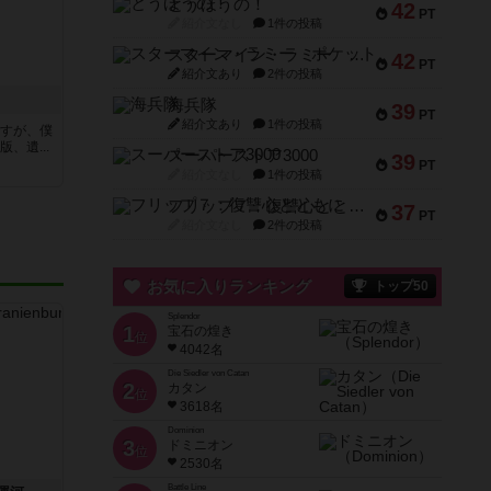
とうほうの！
42
PT
紹介文なし
1件の投稿
スターマイン・ラミー ポケット
42
PT
紹介文あり
2件の投稿
海兵隊
39
PT
紹介文あり
1件の投稿
ですが、僕
、遺...
スーパーストア3000
39
PT
紹介文なし
1件の投稿
フリップ７：復讐心とともに
37
PT
紹介文なし
2件の投稿
お気に入りランキング
トップ50
Splendor
1
宝石の煌き
位
4042名
Die Siedler von Catan
2
カタン
位
3618名
Dominion
3
ドミニオン
位
2530名
Battle Line