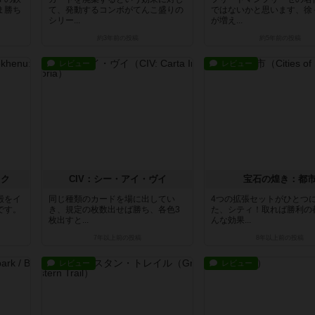
ま勝ち
て、発動するコンボがてんこ盛りの
ではないかと思います、徐
シリー...
が増え...
約3年前
の投稿
約5年前
の投稿
レビュー
レビュー
スク
CIV：シー・アイ・ヴイ
宝石の煌き：都
殿をイ
同じ種類のカードを場に出してい
4つの拡張セットがひとつ
です。
き、規定の枚数出せば勝ち、各色3
た、シティ！取れば勝利の
枚出すと...
んな効果...
7年以上前
の投稿
8年以上前
の投稿
レビュー
レビュー