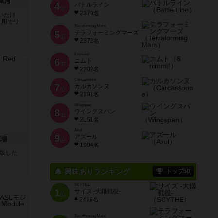
運河
4
バトルライン
位
2379名
いたけ
専用でワ
Terraforming Mars
5
テラフォーミングマーズ
位
2372名
6 nimmt!
6
ニムト
位
2202名
Carcassonne
7
カルカソンヌ
位
2191名
Wingspan
8
ウイングスパン
位
2151名
Azul
9
アズール
工場
位
1904名
が出版した
興味ありランキング
トップ50
SCYTHE
1
サイズ -大鎌戦役-
位
2416名
Terraforming Mars