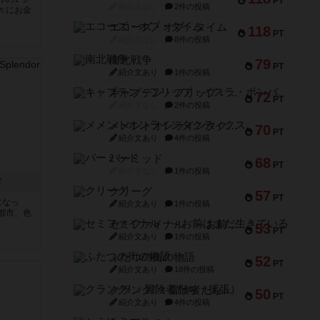
PT
紹介文なし
2件の投稿
々にお金
エコーズ・オブ・タイム
118
PT
紹介文なし
8件の投稿
南北戦争
79
PT
紹介文あり
1件の投稿
キャプテン・フリップ：イスラ・ボンバ
72
PT
紹介文なし
2件の投稿
メメントオンラインタクティクス
70
PT
紹介文あり
4件の投稿
パーミッド
68
PT
紹介文なし
1件の投稿
市
クリーグ
57
PT
になっ
紹介文あり
1件の投稿
都市、色
セミファイナル ～お前はまだ生きている～
53
PT
紹介文あり
1件の投稿
ふたつの街の物語
52
PT
紹介文あり
18件の投稿
クランク! ：冒険者たち（拡張）
50
PT
紹介文あり
4件の投稿