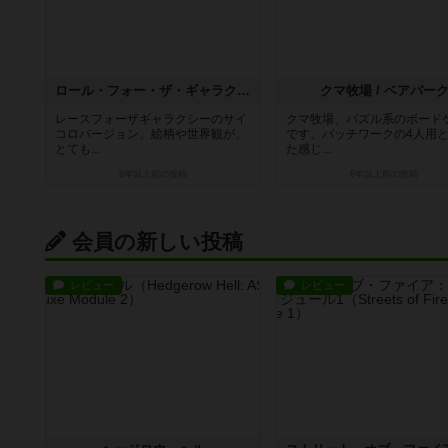
ロール・フォー・ザ・ギャラクシー
クマ牧場 / ベアパー
レースフォーザギャラクシーのサイ
クマ牧場、パズル系のボード
コロバージョン、絵柄や世界観が、
です、パッチワークの4人用
とても...
た感じ...
8年以上前
の投稿
8年以上前
の投稿
会員の新しい投稿
レビュー
レビュー