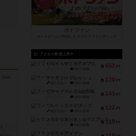
ボドファン
ボードゲームに特化したクラウドファンディング
アクセス数 急上昇中
リワイルド：サウスアメリカ
552
PT
紹介文なし
2件の投稿
マーケットフレッシュ
170
PT
紹介文あり
1件の投稿
ファイアー・ブルズ / 火牛陣
141
PT
紹介文なし
1件の投稿
ワン・トゥ・ファイブ
122
PT
紹介文あり
1件の投稿
トランスオリエント・エクスプレス
119
PT
紹介文なし
1件の投稿
！
フラットアイアン
118
作の1つ