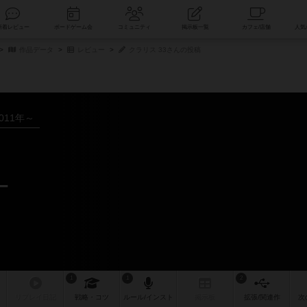
索
新着レビュー
ボードゲーム会
コミュニティ
掲示板一覧
作品データ
レビュー
クラリス 33さんの投稿
011年～
ー
1
1
2
リプレイ
日記
戦略
・コツ
ルール
/インスト
掲示板
拡張/関連
作
次