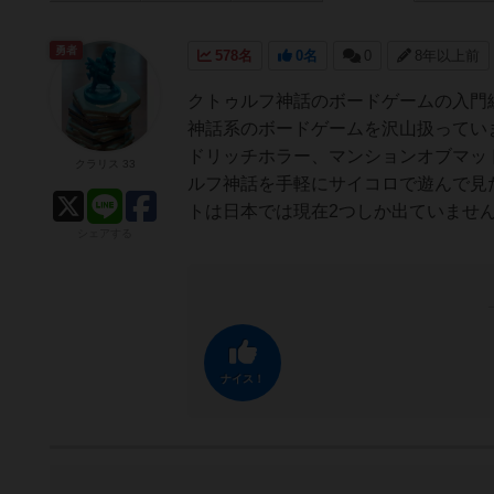
勇者
578名
0名
0
8年以上前
クトゥルフ神話のボードゲームの入門
神話系のボードゲームを沢山扱ってい
ドリッチホラー、マンションオブマッ
クラリス 33
ルフ神話を手軽にサイコロで遊んで見
トは日本では現在2つしか出ていませ
シェアする
ナイス！