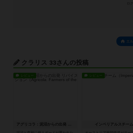
ログ
エ
クラリス 33さんの投稿
レビュー
レビュー
アグリコラ：泥沼からの出発 リバイズドエディション
インペリアルスチー
泥沼と森林に個人ボードが覆われた
オーストリア南部鉄道がテー