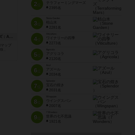
2
テラフォーミングマーズ
位
2395名
Stone Garden
3
枯山水
位
2281名
Viticulture
ドゥームド・バタリオンズ：ASLモジュール11
4
ワイナリーの四季
位
2273名
追加マップ
..
Agricola
5
アグリコラ
位
2120名
Azul
6
アズール
位
2034名
Splendor
7
宝石の煌き
位
2031名
Wingspan
8
ウイングスパン
位
2007名
7 Wonders
9
世界の七不思議
位
1921名