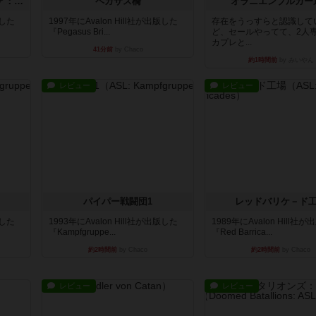
ストリート・オブ・ファイア：ASLデラックスモジュール1
ペガサス橋
オラニエンブルガー
版した
1997年にAvalon Hill社が出版した
存在をうっすらと認識して
『Pegasus Bri...
ど、セールやってて、2人
カプレと...
41分前
by Chaco
約1時間前
by みいやん
レビュー
レビュー
パイパー戦闘団1
レッドバリケ－ド
版した
1993年にAvalon Hill社が出版した
1989年にAvalon Hill社
『Kampfgruppe...
『Red Barrica...
約2時間前
by Chaco
約2時間前
by Chaco
レビュー
レビュー