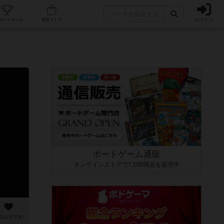
ログイン
カフェ/店舗
人気ボードゲーム
通販ストア
ボードゲーム通販
オンラインストアで7,500商品を販売中
のおすすめ