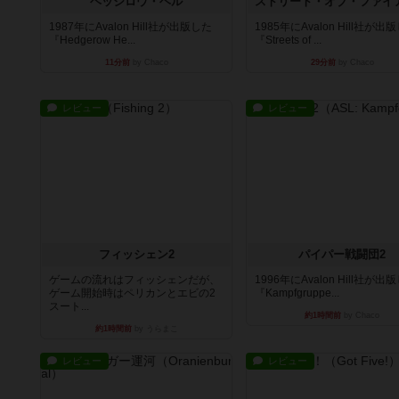
ヘッジロウ・ヘル
1987年にAvalon Hill社が出版した
1985年にAvalon Hill社が出
『Hedgerow He...
『Streets of ...
11分前
by Chaco
29分前
by Chaco
レビュー
レビュー
フィッシェン2
パイパー戦闘団2
ゲームの流れはフィッシェンだが、
1996年にAvalon Hill社が出
ゲーム開始時はペリカンとエビの2
『Kampfgruppe...
スート...
約1時間前
by Chaco
約1時間前
by うらまこ
レビュー
レビュー