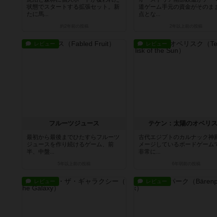
状態でスタートする拡張セット。新
道ゲーム手元の資金がそのま
たに馬...
点とな...
約2年前
の投稿
2年以上前
の投稿
レビュー
レビュー
フルーツジュース
テケン：太陽のオベリ
最初から最後までひたすらフルーツ
古代エジプトのカルナック神
ジュースを作り続けるゲーム、前
メージしているボードゲーム
半、中盤...
非常に...
5年以上前
の投稿
6年弱前
の投稿
レビュー
レビュー