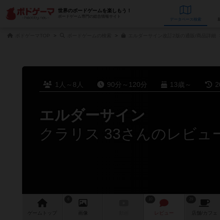
世界のボードゲームを楽しもう！
ボードゲーム専門の総合情報サイト
データベース
検
ボドゲーマTOP
ボードゲームの検索
エルダーサイン改訂2版の通販/商品詳細
1人～8人
90分～120分
13歳～
2
エルダーサイン
クラリス 33さんのレビュ
6
10
29
ゲーム
トップ
画像
動画
レビュー
店舗/
カフェ