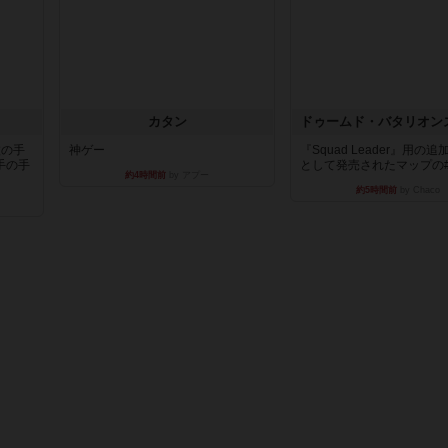
カタン
枚の手
神ゲー
『Squad Leader』用の
手の手
として発売されたマップの#9.
約4時間前
by アプー
約5時間前
by Chaco