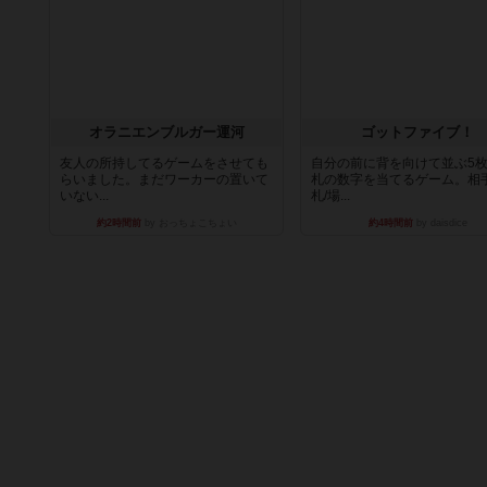
オラニエンブルガー運河
ゴットファイブ！
友人の所持してるゲームをさせても
自分の前に背を向けて並ぶ5
らいました。まだワーカーの置いて
札の数字を当てるゲーム。相
いない...
札/場...
約2時間前
by おっちょこちょい
約4時間前
by daisdice