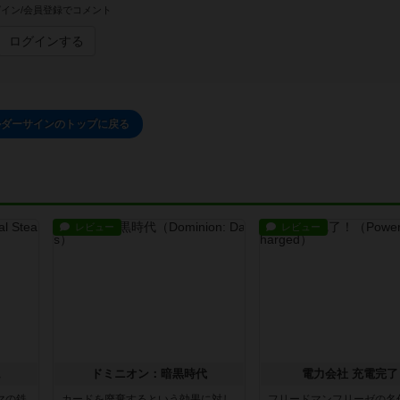
イン/会員登録でコメント
ログインする
ルダーサインのトップに戻る
レビュー
レビュー
ム
ドミニオン：暗黒時代
電力会社 充電完了
マの鉄
カードを廃棄するという効果に対し
フリードマンフリーゼの名