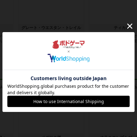
ク
グレート・ウエスタン・トレイル
ティカル
ゲーム
双六系ですが、家がマスの役割で、
1999年に作られた、もの
といっ
家を建てるとマスが増えていきま
の持っているのは2016年度版
す、家に...
8年以上前
の投稿
8年以上前
の投稿
レビュー
レビュー