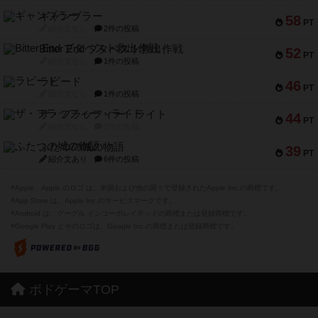
ギャンブラー
58
PT
紹介文なし
2件の投稿
Bitter End ブタペスト救出作戦
52
PT
紹介文なし
1件の投稿
ラピード
46
PT
紹介文なし
1件の投稿
ザ・フラッフィー・ライト
44
PT
紹介文なし
0件の投稿
ふたつの城の物語
39
PT
紹介文あり
6件の投稿
※Apple、Apple のロゴ は、米国および他の国々で登録されたApple Inc.の商標です。
※App Store は、Apple Inc.のサービスマークです。
※Android は、グーグル インコーポレイテッドの商標または登録商標です。
※Google Play とそのロゴは、Google Inc.の商標または登録商標です。
ボドゲーマTOP