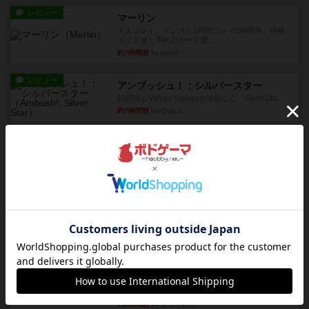
レビュー
マーリン
４人プレイ。インスト1時間プレイ2時間半。結構
ダイス運と手札のカード運...
約7時間前
by oliber
レビュー
アンブッシュ！：シルバースター
1987年にVictory Gamesが出版した『Silver Sta...
約7時間前
by Chaco
レビュー
アンブッシュ！：パープルハート
1985年にVictory Gamesが出版した『Purple Hea...
約7時間前
by Chaco
レビュー
アンブッシュ！：ムーブアウト！
1984年にVictory Gamesが出版した『Move
Out！』...
約8時間前
by Chaco
レビュー
スカルキング
とにかく楽しい！最高のゲームではと思います。
ルールは多少ゲーム慣れした...
約8時間前
by ジェイとと