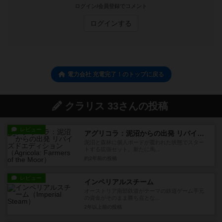
ログイン/会員登録でコメント
ログインする
電力会社 充電完了！のトップに戻る
クラリス 33さんの投稿
レビュー
アグリコラ：泥沼からの出発 リバイズドエディション
泥沼と森林に個人ボードが覆われた状態でスター
トする拡張セット。新たに馬...
約2年前
の投稿
レビュー
インペリアルスチーム
オーストリア南部鉄道がテーマの鉄道ゲーム手元
の資金がそのまま勝ち点とな...
2年以上前
の投稿