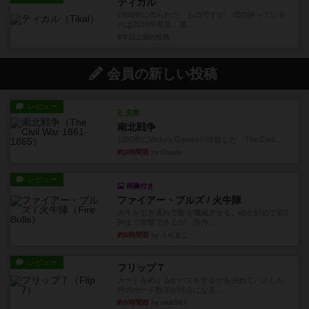
ティカル
1999年に作られた、ものですが、僕の持っている
のは2016年度版、遺...
8年以上前
の投稿
会員の新しい投稿
レビュー
充実
南北戦争
1983年にVictory Gamesが出版した『The Civil ...
約3時間前
by Chaco
レビュー
画像付き
ファイアー・ブルズ / 火牛陣
火牛を引き連れて敵を殲滅させる。縦か斜めで前2
列まで攻撃できるが、自分...
約5時間前
by うらまこ
レビュー
フリップ７
カードをめくるかパスをするかを決めてパスした
時のカード数字が得点になる...
約5時間前
by mob567