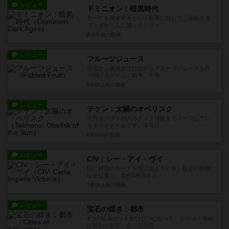
レビュー
ドミニオン：暗黒時代
カードを廃棄するという効果に対して、発動する
コンボがてんこ盛りのシリー...
約3年前
の投稿
レビュー
フルーツジュース
最初から最後までひたすらフルーツジュースを作
り続けるゲーム、前半、中盤...
5年以上前
の投稿
レビュー
テケン：太陽のオベリスク
古代エジプトのカルナック神殿をイメージしてい
るボードゲームです。非常に...
6年弱前
の投稿
レビュー
CIV：シー・アイ・ヴイ
同じ種類のカードを場に出していき、規定の枚数
出せば勝ち、各色3枚出すと...
7年以上前
の投稿
レビュー
宝石の煌き：都市
4つの拡張セットがひとつになった、シティ！取れ
ば勝利の都市、色んな効果...