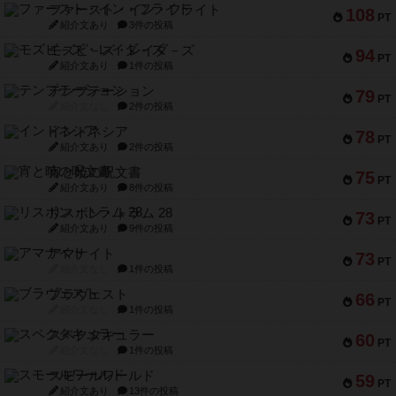
ファースト・イン・フライト
108
PT
紹介文あり
3件の投稿
モズビ－ズ・レイダ－ズ
94
PT
紹介文あり
1件の投稿
テンプテーション
79
PT
紹介文なし
2件の投稿
インドネシア
78
PT
紹介文あり
2件の投稿
宵と暁の呪文書
75
PT
紹介文あり
8件の投稿
リスボン・トラム 28
73
PT
紹介文あり
9件の投稿
アマナイト
73
PT
紹介文なし
1件の投稿
ブラヴェスト
66
PT
紹介文なし
1件の投稿
スペクタキュラー
60
PT
紹介文なし
1件の投稿
スモールワールド
59
PT
紹介文あり
13件の投稿