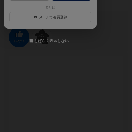
または
この投稿に
1
名が
ナイス！
しました
メールで会員登録
しばらく表示しない
ナイス！