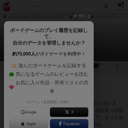
ログイン
閉じる
ボドゲーマTOP
ボードゲームの検索
電力会社
電力会社 充電完了！ 完
ボードゲームのプレイ履歴を記録し
て、
電力会社 充電完了！
自分のデータを管理しませんか？
クラリス 33さんのレビュー
約75,000人
がボドゲーマを利用中！
遊んだボードゲームを記録する
3
15
107
トップ
画像
動画
レビュー
カフェ
気になるゲームのレビューを読む
お気に入り作品・所有リストの共
255名
1名
0
約5年前
有
ログイン / 会員登録（10秒）
フリードマンフリーゼの名作の1つではないかと思いま
す、徐々にお金が増えて行くのが面白いし、場所取りの悩
Google
X
ましさもすごく上手く作ってあります、そして、すごく沢
Apple
Facebook
山の拡張MAPがあるので、繰り返し遊べますね。