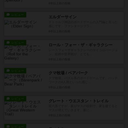
8年以上前
の投稿
レビュー
エルダーサイン
クトゥルフ神話のボードゲームの入門編と言った
感じです、ファンタージフラ...
8年以上前
の投稿
レビュー
ロール・フォー・ザ・ギャラクシー
レースフォーザギャラクシーのサイコロバージョ
ン、絵柄や世界観が、とても...
8年以上前
の投稿
レビュー
クマ牧場 / ベアパーク
クマ牧場、パズル系のボードゲームです、パッチ
ワークの4人用といった感じ...
8年以上前
の投稿
レビュー
グレート・ウエスタン・トレイル
双六系ですが、家がマスの役割で、家を建てると
マスが増えていきます、家に...
8年以上前
の投稿
レビュー