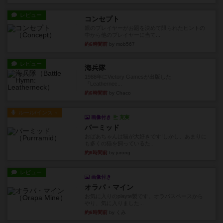
レビュー
コンセプト
親のプレイヤーがお題を決めて限られたヒントの
中から他のプレイヤーに当て...
約6時間前
by mob567
レビュー
海兵隊
1988年にVictory Gamesが出版した
『Leathernec...
約6時間前
by Chaco
ルール/インスト
画像付き
充実
パーミッド
おばあちゃんは猫が大好きです!しかし、あまりに
も多くの猫を飼っているた...
約6時間前
by jurong
レビュー
画像付き
オラパ・マイン
お気に入りのplayte製です。オラパスペースから
やり、気に入りました...
約6時間前
by くみ