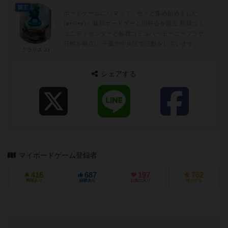
国王
ボードゲームにハマって、色々と集め始めました。
(๑•̀ㅁ•́๑)✧ 蘇我ボードゲーム同好会を設立 蘇我コミ
ュニティセンターと蘇我コミュハーモーニープラザ
分館を拠点に 千葉市中央区で活動をしています。
クラリス 33
シェアする
マイボードゲーム登録者
416
687
197
762
興味あり
経験あり
お気に入り
持ってる