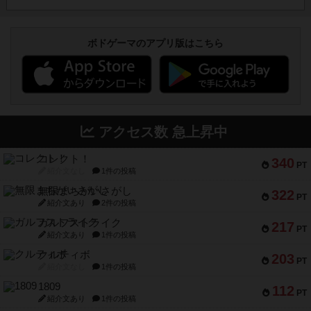
ボドゲーマのアプリ版はこちら
アクセス数 急上昇中
コレクト！
340
PT
紹介文なし
1件の投稿
無限まちがいさがし
322
PT
紹介文あり
2件の投稿
ガルフストライク
217
PT
紹介文あり
1件の投稿
クルティボ
203
PT
紹介文なし
1件の投稿
1809
112
PT
紹介文あり
1件の投稿