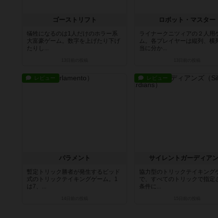
ゴーストリフト
ロボット・マスター
犠牲になるのは1人だけのホラー系
ライナークニツィアの２人用
大富豪ゲーム。数字を上げたり下げ
ム。各プレイヤーは縦列、横
たりし...
当に分か...
13日前
の投稿
13日前
の投稿
レビュー
レビュー
パラメント
サイレントガーディア
暫定トリック勝者が発生するビッド
協力型のトリックテイキング
式のトリックテイキングゲーム。1
で、すべてのトリックで指定
は7、...
条件に...
14日前
の投稿
15日前
の投稿