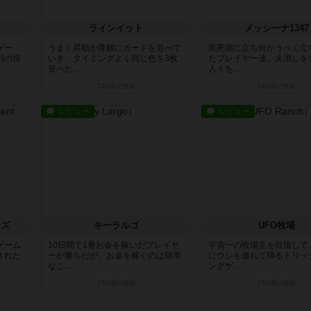
ラインイット
メッシーナ1347
ゲー
うまく昇順か降順にカードを並べて
黒死病に立ち向かうべく立
列の担
いき、タイミングよく同じ色を3枚
たプレイヤー達。火消しを
並べた...
人々を...
13日前
の投稿
14日前
の投稿
レビュー
レビュー
ンズ
キーラルゴ
UFO牧場
ゲーム
10日間で1番お金を稼いだプレイヤ
宇宙一の牧場主を目指して
された
ーが勝ちだが、お金を稼ぐのは簡単
にウシを連れて帰るトリッ
なこ...
ングゲ...
17日前
の投稿
17日前
の投稿