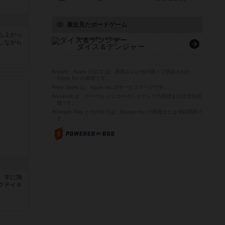
最近見たボードゲーム
ち上がっ
Dungeons, Dice & Danger
しながら
ダイス＆デンジャー
※Apple、Apple のロゴ は、米国および他の国々で登録された
Apple Inc.の商標です。
※App Store は、Apple Inc.のサービスマークです。
※Android は、グーグル インコーポレイテッドの商標または登録商
標です。
※Google Play とそのロゴは、Google Inc.の商標または登録商標で
す。
、羊に鶏
クテイキ