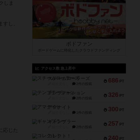
クしま
ますし、
ボドファン
ボードゲームに特化したクラウドファンディング
アクセス数 急上昇中
スチームローラーズ
686
PT
紹介文なし
2件の投稿
テンプテーション
326
PT
紹介文なし
2件の投稿
アマナイト
300
PT
紹介文なし
1件の投稿
ギャンブラー
257
PT
紹介文なし
2件の投稿
に応じた
コレクト！
240
PT