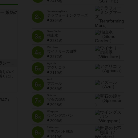
2415名
Terraforming Mars
2
テラフォーミングマーズ
位
2394名
Stone Garden
3
枯山水
位
2281名
Viticulture
4
ワイナリーの四季
位
2272名
ザ・セント・オブ・ジェラシー 嫉妬の香り
Agricola
5
アグリコラ
位
香りのバ
2119名
香りにし
Azul
6
アズール
位
2035名
Splendor
7
宝石の煌き
位
2028名
Wingspan
8
ウイングスパン
位
2006名
7 Wonders
9
世界の七不思議
位
1919名