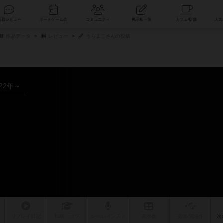
索
新着レビュー
ボードゲーム会
コミュニティ
掲示板一覧
作品データ
レビュー
うらまこさんの投稿
022年～
リプレイ
日記
戦略
・コツ
ルール
/インスト
掲示板
拡張/関連
作
次