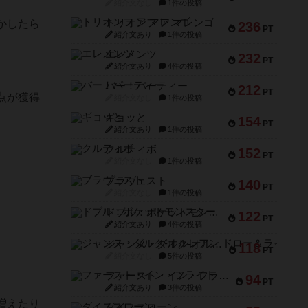
紹介文なし
1件の投稿
トリオンフ ア マレンゴ
かしたら
236
PT
紹介文あり
1件の投稿
エレメンツ
232
PT
紹介文あり
4件の投稿
バー！パーティー
212
PT
点が獲得
紹介文なし
1件の投稿
ギョッと
154
PT
紹介文あり
1件の投稿
クルティボ
152
PT
紹介文なし
1件の投稿
ブラヴェスト
140
PT
紹介文なし
1件の投稿
ドブル：ポケットモンスター
122
PT
紹介文あり
4件の投稿
ジャンヌ・ダルク-オルレアン ドロー＆ライト
118
PT
紹介文なし
5件の投稿
ファースト・イン・フライト
94
PT
紹介文あり
3件の投稿
増えたり
ダイススローン