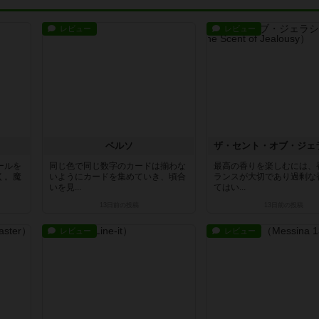
レビュー
レビュー
ベルソ
ールを
同じ色で同じ数字のカードは揃わな
最高の香りを楽しむには、
く。魔
いようにカードを集めていき、頃合
ランスが大切であり過剰な
いを見...
てはい...
13日前
の投稿
13日前
の投稿
レビュー
レビュー