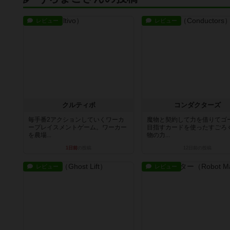
レビュー
レビュー
クルティボ
コンダクターズ
毎手番2アクションしていくワーカ
魔物と契約して力を借りてゴ
ープレイスメントゲーム。ワーカー
目指すカードを使ったすごろ
を農場...
物の力...
1日前
の投稿
12日前
の投稿
レビュー
レビュー