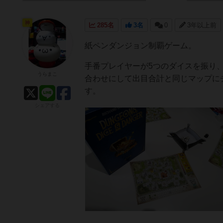
神
285名
3名
0
3年以上前
紙ペンダンジョン制覇ゲーム。
手番プレイヤーが5つのダイスを振り、
うらまこ
合わせにして出目合計と同じマップに
す。
シェアする