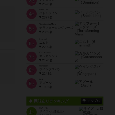
3
位
2528名
Battle Line
4
バトルライン
位
2377名
Terraforming Mars
5
テラフォーミングマーズ
位
2369名
6 nimmt!
6
ニムト
位
2200名
Carcassonne
7
カルカソンヌ
位
2190名
Wingspan
8
ウイングスパン
位
2148名
Azul
9
アズール
位
1902名
興味ありランキング
トップ50
SCYTHE
1
サイズ -大鎌戦役-
位