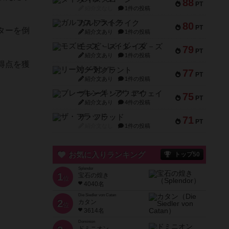
88
PT
紹介文なし
1件の投稿
ガルフストライク
80
PT
ターを倒
紹介文あり
1件の投稿
モズビ－ズ・レイダ－ズ
79
PT
紹介文あり
1件の投稿
得点を獲
リー対グラント
77
PT
紹介文あり
1件の投稿
ブレーキング・アウェイ
75
PT
紹介文あり
4件の投稿
ザ・フラッド
71
PT
紹介文なし
1件の投稿
お気に入りランキング
トップ50
Splendor
1
宝石の煌き
位
4040名
Die Siedler von Catan
2
カタン
位
3614名
Dominion
ドミニオン