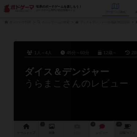
世界のボードゲームを楽しもう！
ボードゲーム専門の総合情報サイト
データベース
検
ボドゲーマTOP
ボードゲームの検索
ダイス＆デンジャーの通販/商品詳細
1人～4人
45分～60分
12歳～
2
ダイス＆デンジャー
うらまこさんのレビュー
2
3
24
ゲーム
トップ
画像
動画
レビュー
店舗/
カフェ