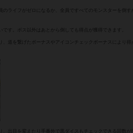
員のライフがゼロになるか、全員ですべてのモンスターを倒す
いです。ボス以外はあとから倒しても得点が獲得できます。
り、道を繋げたボーナスやアイコンチェックボーナスにより得
り、出目を変えたり手番外で黒ダイスもチェックできる回数が