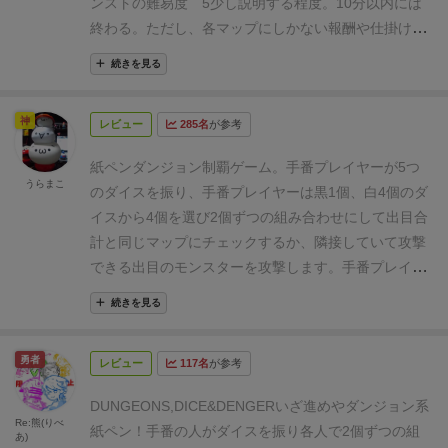
ンストの難易度
5
少し説明する程度。10分以内には
終わる。ただし、各マップにしかない報酬や仕掛けが
あるので、そこだけ追加説明が必要だが、たいしたこ
続きを見る
とはない。
コンポーネント
6
この優しい感じの作画
が良い
プレイアビリティ(複雑さ・流れ)
6
毎回単純に
神
レビュー
285名
が参考
サイコロの該当する数字の二カ所をチェックして行く
だけなので複雑さはなく、流れも良い。
ダウンタイ
紙ペンダンジョン制覇ゲーム。
手番プレイヤーが5つ
ム
6
ほぼ全くない。出番の人がサイコロを5個振り、
うらまこ
のダイスを振り、手番プレイヤーは黒1個、白4個のダ
それを見て各自で2ペアを作り、該当の数字をチェッ
イスから4個を選び2個ずつの組み合わせにして出目合
クして〜の繰り返し。
インタラクション
2
それぞれ
計と同じマップにチェックするか、隣接していて攻撃
がソロプレイをしている感じ。あるとしたら、各モン
できる出目のモンスターを攻撃します。
手番プレイヤ
スターを他の人より早く倒せるかどうかかな？モンス
ー以外は白ダイス4個を好きな組み合わせにして2個ず
ターを一番最初に倒した人には、報酬が少し多くもら
続きを見る
つの出目合計を同じようにチェックします。
一番最初
えるからだ。2番目以降も倒すと報酬はもらえるがシ
だけは緑色のマスにしかチェックできませんが、以降
ョボい。
意図的介入(運要素強いか・戦略的か)
2
戦略
勇者
レビュー
117名
が参考
は繋がっているマスにもチェックできますし、緑色以
性はほぼ無く、運要素が全てと言っても過言ではな
外は繋がっていないとチェックができません。
モンス
い。ダイスの組み合わせや、どこの数字をチェックす
DUNGEONS,DICE&DENGER
いざ進めやダンジョン系
ターのいるマスは通り抜けができませんので、奥に進
Re:熊(りべ
るかなど、多少は選択する場面はあるが、出目によっ
紙ペン！手番の人がダイスを振り各人で2個ずつの組
あ)
みたいなら倒さないといけません。
出目合計をチェッ