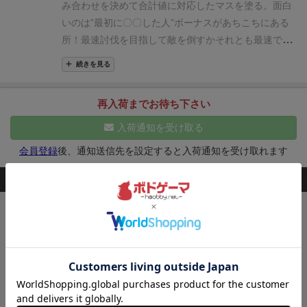
ては選択の余地がほぼない。
魅力
2
うーん・・良い
み合わせを決めて合計値に対応したマスを塗る。面白
クできないならダメージを受けることになり、ゲーム
ゲームだとは思うが、他の紙ペン部門と比較すると、
いのは”最初に〇〇した人”ボーナスがあちこちにある
終了時までに受けたダメージに応じたマイナス点にな
どうもやや見劣りする感じがする。ゲームが単調のせ
所！最速討伐を目指して敵を倒すかそれとも最速で道
ります。
ゲームは、順番に手番が移っていき全員のラ
いか、そこまで何回もやろうとは思わない。
総合評
を開拓するか…出目にも他人にも翻弄されて楽しい
イフがゼロになるか、全員ですべてのモンスターを倒
続きを見る
価
35/100
率直な感想は『なんか微妙であまり合わな
すかしたら終了します。
モンスターは先に倒すと少し
い』ってところかな。私の想像上では面白いだろうな
得点が高いです。ボス以外はあとから倒しても得点が
再入荷までお待ち下さい
ぁと思っていたが、実際プレイしてみたら意外とそう
獲得できます。
他には道中にある宝石をチェックした
でもなかった。ダイス運に見放されるとやりたい事が
入荷通知を受け取る
り、道を繋げたボーナスやアイコンチェックボーナス
何も出来ないので、少しイライラする場面もある。麻
により得点が獲得できます。
宝箱をチェックするとラ
会員登録
後、通知送信先を設定すると入荷通知を受け取れます
雀で例えると、配牌一向聴で意外と受け入れ広いの
イフが増えたり、出目を変えたり手番外で黒ダイスも
に、クソヅモでなかなかテンパらない気分。
モンスタ
このボードゲームを持ってる人が購入した商品
チェックできる回数が増えたりの能力を獲得できま
ーを倒すと、モンスターによっては報酬と一緒にダメ
す。
遊んでみて、少しじっくり目の紙ペンゲームでま
ージを負う奴もいる。ライフギリギリの攻防で頑張っ
キングドミノ
わりの動向を確認しつつマップを動き回るかモンスタ
て倒しても、報酬もらって死ぬのか？って事にあまり
欲しいタイルを手に入れて、森や海、草原の
ーを倒すかをしましたね。
いち早くボスに向かってい
納得できない。ライフの上限を一回だけ増やす方法は
広がる自分の王国を広げよう！
き序盤からクライマックスモードでダメージを与えて
あるが、回復手段がないのもお粗末な感じがする。
3,300
サ
（税込）
¥
ボスを撃破して大量得点を獲得できたかな。
イコロを振るゲームは好きだが、選択肢があまりな
2～4人
15～20分
49件
く、運否天賦になりがちなのであまり夢中になれなか
カートに追加する