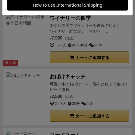
った。我々のように特に戦略性重視や勝負魂が強いプ
レイヤーには向かない気がする。勝ち負けにこだわり
なく、サイコロ運に翻弄されるのを楽しみながら気軽
ワイナリーの四季
にプレイするくらいが丁度良い。
あなたの手でワイナリーを復興させよう！
ワイナリー経営がテーマのワー...
7,920
（税込）
¥
1～6人
45～90分
90件
カートに追加する
残り1点
おばけキャッチ
可愛い木のおばけコマ。脳をひねって全力ス
ピード勝負。
2,500
（税込）
¥
2～8人
20分
95件
カートに追加する