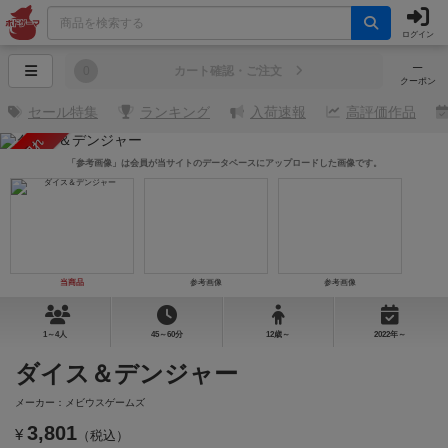
ログイン
─
0
カート確認・ご注文
クーポン
セール特集
ランキング
入荷速報
高評価作品
売り切れ
「参考画像」は会員が当サイトのデータベースにアップロードした画像です。
当商品
参考画像
参考画像
1～4人
45～60分
12歳～
2022年～
ダイス＆デンジャー
メーカー：メビウスゲームズ
3,801
¥
（税込）