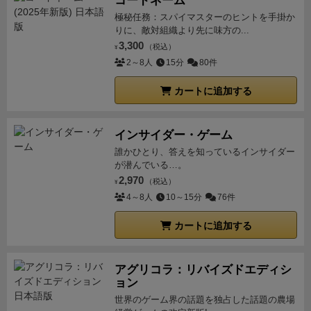
コードネーム
極秘任務：スパイマスターのヒントを手掛か
りに、敵対組織より先に味方の...
3,300
（税込）
¥
2～8人
15分
80件
カートに追加する
インサイダー・ゲーム
誰かひとり、答えを知っているインサイダー
が潜んでいる…。
2,970
（税込）
¥
4～8人
10～15分
76件
カートに追加する
アグリコラ：リバイズドエディシ
ョン
世界のゲーム界の話題を独占した話題の農場