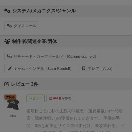
システム/メカニクス/ジャンル
ダイスロール
制作者/関連企業/団体
リチャード・ガーフィールド（Richard Garfield）
キャム・ケンデル（Cam Kendell）
アレア（Alea）
レビュー 3件
大賢者
レビュー
444名
が参考
各項目ごとに私の主観で1(最悪・運要素強い)〜6(最
Alice
高・戦略性強い)の評価をしていきます。
準備の手
間
6
紙と鉛筆とサイコロ出すだけ。速攻終わる。
イ