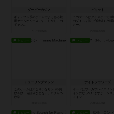
ダービーカジノ
ピキット
ギャンブル系のゲームでよくある競
このゲームはダイスゲーで1出
馬ゲームがベースです。しかしこの
のダイスを振り合計値や2個
ギャン...
カー...
7ヶ月前
の投稿
約2年前
の投稿
レビュー
レビュー
チューリングマシン
ナイトフラワーズ
このゲームは大なり小なり(＜)や偶
ボードはワーカプレイスメン
数奇数、合計値などをアナログかつ
インになっていますが、シス
数学...
メイン...
3年弱前
の投稿
約3年前
の投稿
レビュー
レビュー