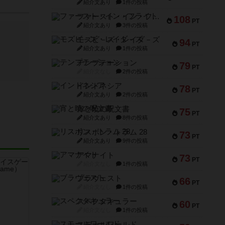
紹介文あり
1件の投稿
ファースト・イン・フライト
108
PT
紹介文あり
3件の投稿
モズビ－ズ・レイダ－ズ
94
PT
紹介文あり
1件の投稿
テンプテーション
79
PT
紹介文なし
2件の投稿
インドネシア
78
PT
紹介文あり
2件の投稿
宵と暁の呪文書
75
PT
紹介文あり
8件の投稿
リスボン・トラム 28
73
PT
紹介文あり
9件の投稿
アマナイト
73
PT
紹介文なし
1件の投稿
ブラヴェスト
66
PT
紹介文なし
1件の投稿
スペクタキュラー
60
PT
紹介文なし
1件の投稿
スモールワールド