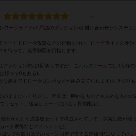
)×
ローグライク
(
不思議のダンジョン
)を掛け合わせたシステム
て
カード
ドローや攻撃などの行動を行い、
ローグライク
の要領
プを行って、迷宮制覇を目指します。
はアクション権は1回切りですが、
これらの
ゲーム
では
3点分の
は様々で0もある)。
うな感覚でドローやコンボなどが組み立てられます(引き切りも
そのままひっくり返し、
廃棄は一時的なものと永久的なものの
でリセット。後者は
カード
にはなく探索限定)。
に枝分かれした通路数セットで構成されていて、探索は敵が残
カード獲得などのイベントも)。
の2つで防御力は
そのターン限定で使える追加
HP
になっていま