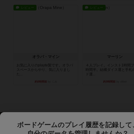
レビュー
レビュー
オラパ・マイン
マーリン
お気に入りのplayte製です。オラパ
４人プレイ。インスト1時間プ
スペースからやり、気に入りまし
時間半。結構ダイス運と手札
た...
ド運...
約8時間前
by くみ
約9時間前
by oliber
ボードゲームのプレイ履歴を記録して
自分のデータを管理しませんか？