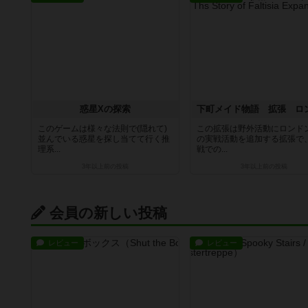
惑星Xの探索
このゲームは様々な法則で(隠れて)
この拡張は野外活動にロンド
並んでいる惑星を探し当てて行く推
の実戦活動を追加する拡張で
理系...
戦での...
3年以上前
の投稿
3年以上前
の投稿
会員の新しい投稿
レビュー
レビュー