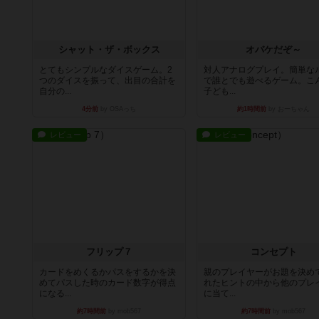
シャット・ザ・ボックス
オバケだぞ～
とてもシンプルなダイスゲーム。2
対人アナログプレイ。簡単な
つのダイスを振って、出目の合計を
で誰とでも遊べるゲーム。こ
自分の...
子ども...
4分前
by OSAっち
約1時間前
by おーちゃん
レビュー
レビュー
フリップ７
コンセプト
カードをめくるかパスをするかを決
親のプレイヤーがお題を決め
めてパスした時のカード数字が得点
れたヒントの中から他のプレ
になる...
に当て...
約7時間前
by mob567
約7時間前
by mob567