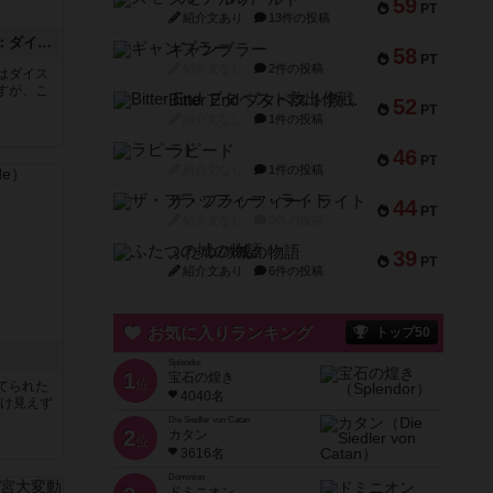
59
PT
紹介文あり
13件の投稿
テラフォーミングマーズ：ダイスゲーム
ギャンブラー
58
PT
紹介文なし
2件の投稿
はダイス
すが、こ
Bitter End ブタペスト救出作戦
52
PT
紹介文なし
1件の投稿
ラピード
46
PT
紹介文なし
1件の投稿
ザ・フラッフィー・ライト
44
PT
紹介文なし
0件の投稿
ふたつの城の物語
39
PT
紹介文あり
6件の投稿
お気に入りランキング
トップ50
Splendor
1
宝石の煌き
位
てられた
4040名
だけ見えず
Die Siedler von Catan
2
カタン
位
3616名
Dominion
ドミニオン