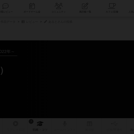
索
新着レビュー
ボードゲーム会
コミュニティ
掲示板一覧
作品データ
レビュー
あるとさんの投稿
022年～
）
3
リプレイ
日記
戦略
・コツ
ルール
/インスト
掲示板
拡張/関連
作
次