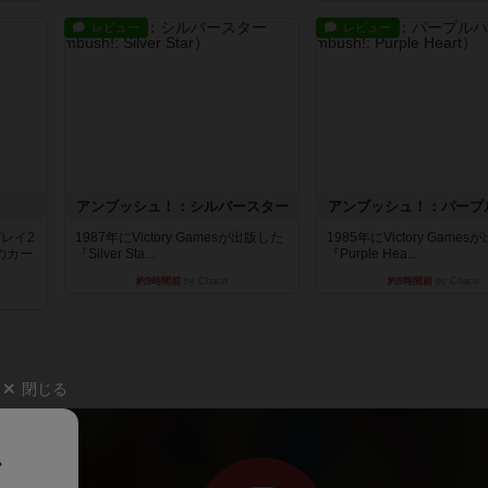
レビュー
レビュー
アンブッシュ！：シルバースター
アンブッシュ！：パープ
レイ2
1987年にVictory Gamesが出版した
1985年にVictory Game
のカー
『Silver Sta...
『Purple Hea...
約9時間前
by Chaco
約9時間前
by Chaco
閉じる
、