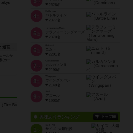
3
位
2528名
Battle Line
4
バトルライン
位
2377名
Terraforming Mars
5
テラフォーミングマーズ
位
2370名
6 nimmt!
異世界ギルドマスターズ：迷宮大変動（拡張）
6
ニムト
位
2201名
ュールか
素(カー
Carcassonne
7
カルカソンヌ
位
2190名
Wingspan
8
ウイングスパン
位
2149名
Azul
9
アズール
位
1903名
興味ありランキング
トップ50
SCYTHE
1
サイズ -大鎌戦役-
位