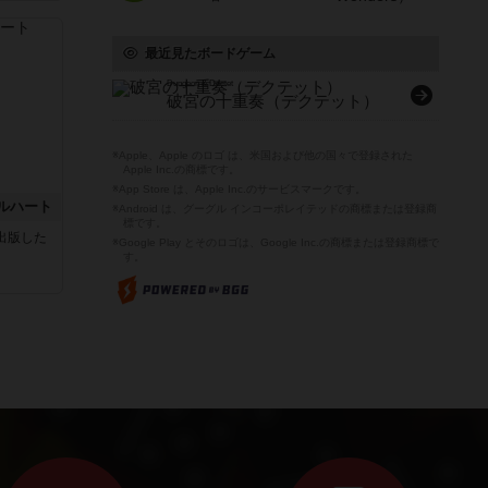
最近見たボードゲーム
Dungeon & Dectet
破宮の十重奏（デクテット）
※Apple、Apple のロゴ は、米国および他の国々で登録された
Apple Inc.の商標です。
※App Store は、Apple Inc.のサービスマークです。
ルハート
※Android は、グーグル インコーポレイテッドの商標または登録商
標です。
sが出版した
※Google Play とそのロゴは、Google Inc.の商標または登録商標で
す。