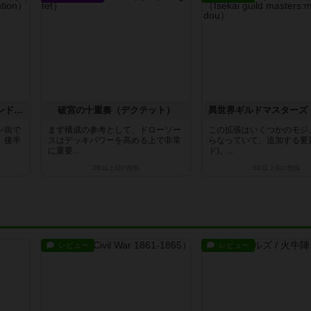
下町メイド物語 拡張 ロンドン同時奪還作戦
破宮の十重奏（デクテット）
ン街で
まず構成の参考として、ドローソー
この拡張はいくつかのモジ
、後半
スはデッキパワーを高める上で非常
らなっていて、追加する要
に重要...
ド)、...
3年以上前
の投稿
3年以上前
の投稿
レビュー
レビュー