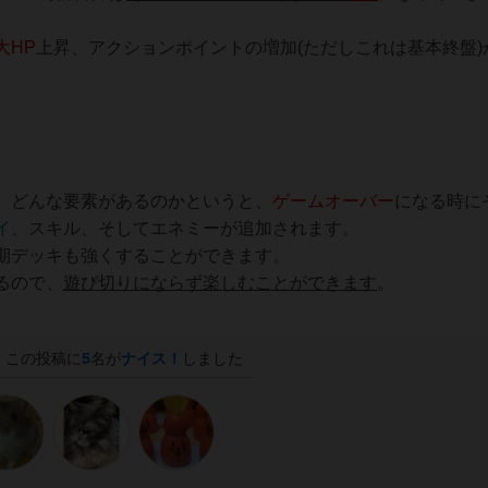
大HP
上昇、アクションポイントの増加(ただしこれは基本終盤)
、どんな要素があるのかというと、
ゲームオーバー
になる時に
イ
、スキル、そしてエネミーが追加されます。
期デッキも強くすることができます。
るので、
遊び切りにならず楽しむことができます
。
この投稿に
5
名が
ナイス！
しました