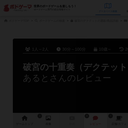
世界のボードゲームを楽しもう！
ボードゲーム専門の総合情報サイト
データベース
検
ボドゲーマTOP
ボードゲームの検索
破宮のデクテットの通販/商品詳細
1人～2人
30分～100分
10歳～
2
破宮の十重奏（デクテット
あるとさんのレビュー
1
8
7
ゲーム
トップ
画像
動画
レビュー
店舗/
カフェ