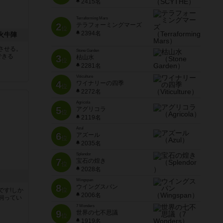
2415名
Terraforming Mars
2
テラフォーミングマーズ
位
2394名
 火牛陣
させる。
Stone Garden
できる
3
枯山水
位
2281名
Viticulture
4
ワイナリーの四季
位
2272名
Agricola
5
アグリコラ
位
2119名
Azul
6
アズール
位
2035名
Splendor
7
宝石の煌き
位
2028名
Wingspan
8
ウイングスパン
位
です!しか
2006名
飼ってい
7 Wonders
9
世界の七不思議
位
1919名