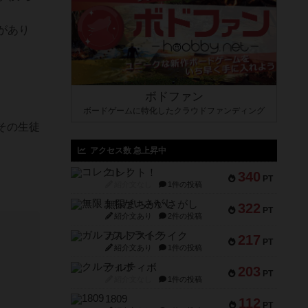
があり
ボドファン
ボードゲームに特化したクラウドファンディング
その生徒
アクセス数 急上昇中
コレクト！
340
PT
紹介文なし
1件の投稿
無限まちがいさがし
322
PT
紹介文あり
2件の投稿
ガルフストライク
217
PT
紹介文あり
1件の投稿
クルティボ
203
PT
紹介文なし
1件の投稿
1809
112
PT