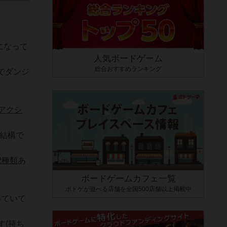
になって
人気ボードゲーム
総合おすすめランキング
でダンジ
アクシ
結構で
2種類
あ
ボードゲームカフェ一覧
ボドゲが遊べる店舗を全国500店舗以上掲載中
っていて
す(持ち