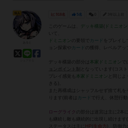
仙人
918名
5名
0
3年以上前
このゲームは、
デッキ構築
(
ドミニオン
いて、
ドミニオン
の要領で
カード
をプレイし
あると
ョン探索や
カード
の獲得、レベルアッ
シェアする
デッキ構築の部分は
本家ドミニオン
で
ョンポイント制
となっています(コスト
プレイ感覚も
本家ドミニオン
と同じよ
きる)。
また再構成はシャッフルせず捨て札を
ります(前者は
カード
で行え、休憩行動
ローグライク
の部分は迷宮は主に2本
も継続し敵も継続的に出現し続けます(
ステータスは主に
HP
(
生命力
)、防御力