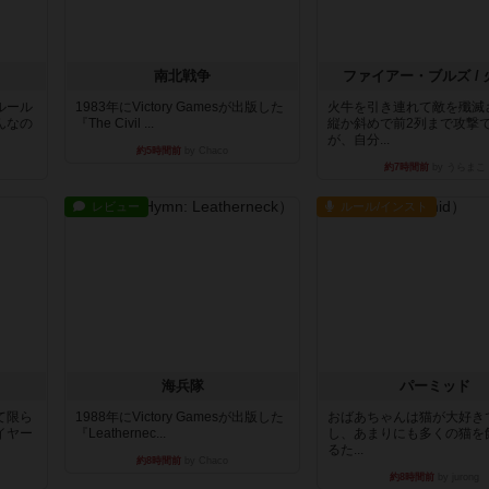
南北戦争
ファイアー・ブルズ /
ルール
1983年にVictory Gamesが出版した
火牛を引き連れて敵を殲滅
んなの
『The Civil ...
縦か斜めで前2列まで攻撃
が、自分...
約5時間前
by Chaco
約7時間前
by うらまこ
レビュー
ルール/インスト
海兵隊
パーミッド
て限ら
1988年にVictory Gamesが出版した
おばあちゃんは猫が大好き
イヤー
『Leathernec...
し、あまりにも多くの猫を
るた...
約8時間前
by Chaco
約8時間前
by jurong