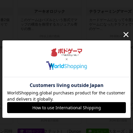
アーキオロジック
番2個
このゲームはパズルという形式でマ
カードゲームになって今度
取りで
ップの構造を推理するカジュアル寄
ゲームになったテラフォで
りの推...
のゲー...
2年以上前
の投稿
3年弱前
の投稿
レビュー
レビュー
アクロポリス
ロストコード
トがメ
ベースはよくあるタイル配置ゲーム
このゲームは自身に割り当
テムの
ですが、物理的な高さの概念があり
数字の組み合わせ(自分の
これに...
他人...
約3年前
の投稿
約3年前
の投稿
戦略やコツ
レビュー