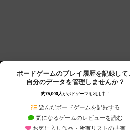
ボードゲームのプレイ履歴を記録して
自分のデータを管理しませんか？
約75,000人
がボドゲーマを利用中！
ボドゲーマTOP
ボードゲーム通販
遊んだボードゲームを記録する
気になるゲームのレビューを読む
ボードゲームを検索する
新作・再入荷情報
お気に入り作品・所有リストの共有
ボードゲームの新着レビュー
定番ボードゲームの通販