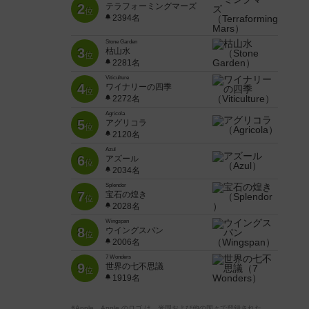
2
テラフォーミングマーズ
位
2394名
Stone Garden
3
枯山水
位
2281名
Viticulture
4
ワイナリーの四季
位
2272名
Agricola
5
アグリコラ
位
2120名
Azul
6
アズール
位
2034名
Splendor
7
宝石の煌き
位
2028名
Wingspan
8
ウイングスパン
位
2006名
7 Wonders
9
世界の七不思議
位
1919名
※Apple、Apple のロゴ は、米国および他の国々で登録された