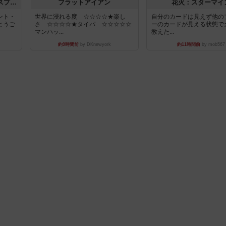
トランスオリエント・エクスプレス
フラットアイアン
花火：スターマイ
ント・
世界に浸れる度 ☆☆☆☆★楽し
自分のカードは見えず他の
とうご
さ ☆☆☆☆★タイパ ☆☆☆☆☆
ーのカードが見える状態で
マンハッ...
教えた...
約9時間前
by DKnewyork
約11時間前
by mob567