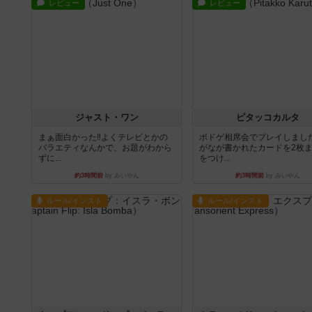
レビュー
レビュー
ジャスト・ワン
ピタッコカルタ
まぁ面白かった‼️よくテレビとかの
ボドゲ相席会でプレイしまし
バラエティなんかで、お題がわから
がなが書かれたカードを2枚
ずに...
をつけ...
約3時間前
by みいやん
約3時間前
by みいやん
ルール/インスト
ルール/インスト