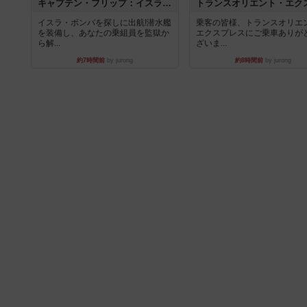
キャプテン・フリップ：イスラ・ボンバ
イスラ・ボンバを探しに出航!潜水艦
乗客の皆様、トランスオリエ
を装備し、あなたの乗組員を監獄か
エクスプレスにご乗車ありが
ら解...
ざいま...
約7時間前
by jurong
約8時間前
by jurong