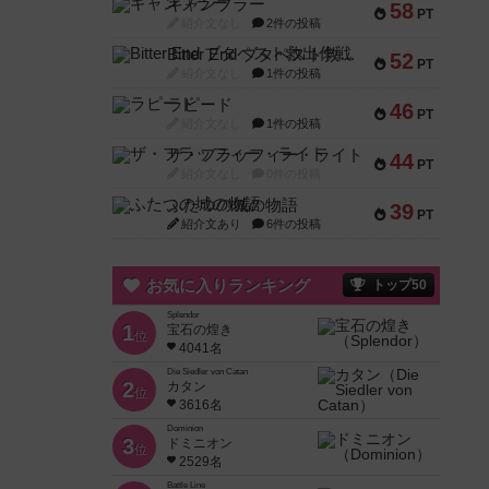
ギャンブラー
58
PT
紹介文なし
2件の投稿
Bitter End ブタペスト救出作戦
52
PT
紹介文なし
1件の投稿
ラピード
46
PT
紹介文なし
1件の投稿
ザ・フラッフィー・ライト
44
PT
紹介文なし
0件の投稿
ふたつの城の物語
39
PT
紹介文あり
6件の投稿
お気に入りランキング
トップ50
Splendor
1
宝石の煌き
位
4041名
Die Siedler von Catan
2
カタン
位
3616名
Dominion
3
ドミニオン
位
2529名
Battle Line