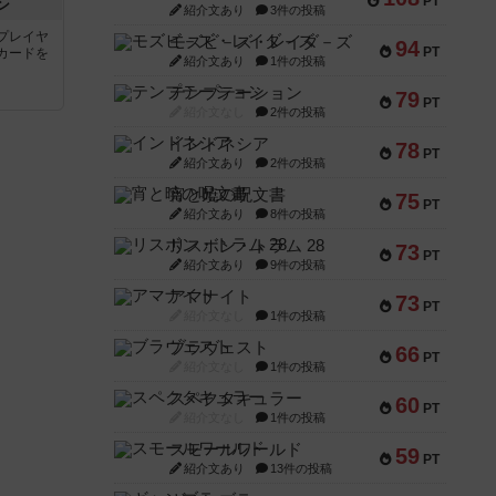
PT
ン
紹介文あり
3件の投稿
プレイヤ
モズビ－ズ・レイダ－ズ
94
PT
カードを
紹介文あり
1件の投稿
テンプテーション
79
PT
紹介文なし
2件の投稿
インドネシア
78
PT
紹介文あり
2件の投稿
宵と暁の呪文書
75
PT
紹介文あり
8件の投稿
リスボン・トラム 28
73
PT
紹介文あり
9件の投稿
アマナイト
73
PT
紹介文なし
1件の投稿
ブラヴェスト
66
PT
紹介文なし
1件の投稿
スペクタキュラー
60
PT
紹介文なし
1件の投稿
スモールワールド
59
PT
紹介文あり
13件の投稿