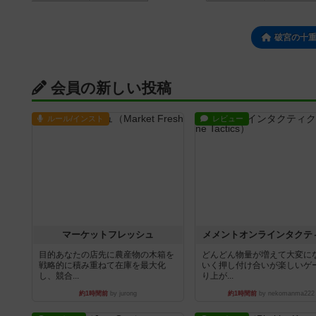
破宮の十
会員の新しい投稿
ルール/インスト
レビュー
マーケットフレッシュ
メメントオンラインタクテ
目的あなたの店先に農産物の木箱を
どんどん物量が増えて大変に
戦略的に積み重ねて在庫を最大化
いく押し付け合いが楽しいゲ
し、競合...
り上が...
約1時間前
by jurong
約1時間前
by nekomanma222