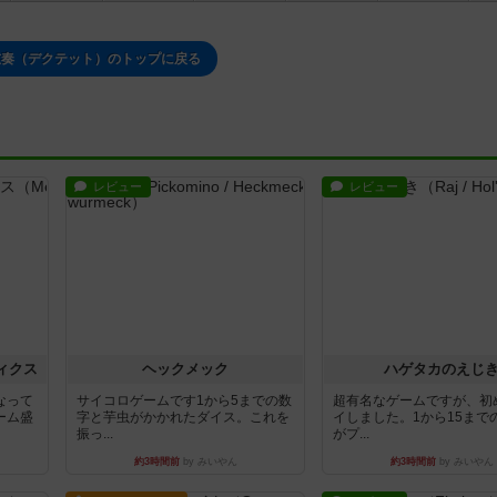
重奏（デクテット）のトップに戻る
レビュー
レビュー
ィクス
ヘックメック
ハゲタカのえじ
なって
サイコロゲームです1から5までの数
超有名なゲームですが、初
ーム盛
字と芋虫がかかれたダイス。これを
イしました。1から15まで
振っ...
がプ...
約3時間前
by みいやん
約3時間前
by みいやん