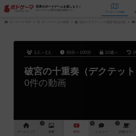
世界のボードゲームを楽しもう！
ボードゲーム専門の総合情報サイト
データベース
検
ボドゲーマTOP
ボードゲームの検索
破宮のデクテットの通販/商品詳細
1人～2人
30分～100分
10歳～
2
破宮の十重奏（デクテット
0件の動画
1
8
7
ゲーム
トップ
画像
動画
レビュー
店舗/
カフェ