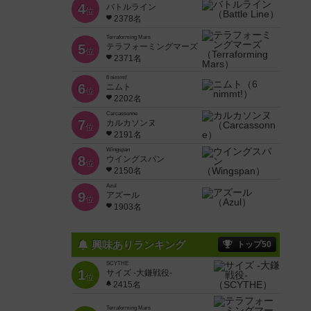
4
バトルライン
位
2378名
Terraforming Mars
5
テラフォーミングマーズ
位
2371名
6 nimmt!
6
ニムト
位
2202名
Carcassonne
7
カルカソンヌ
位
2191名
Wingspan
8
ウイングスパン
位
2150名
Azul
9
アズール
位
1903名
興味ありランキング
トップ50
SCYTHE
1
サイズ -大鎌戦役-
位
2415名
Terraforming Mars