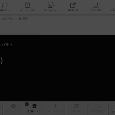
索
新着レビュー
ボードゲーム会
コミュニティ
掲示板一覧
作品データ
動画
022年～
）
3
リプレイ
日記
戦略
・コツ
ルール
/インスト
掲示板
拡張/関連
作
次