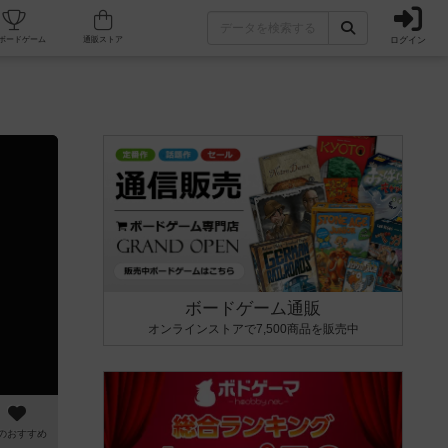
ログイン
カフェ/店舗
人気ボードゲーム
通販ストア
ボードゲーム通販
オンラインストアで7,500商品を販売中
のおすすめ