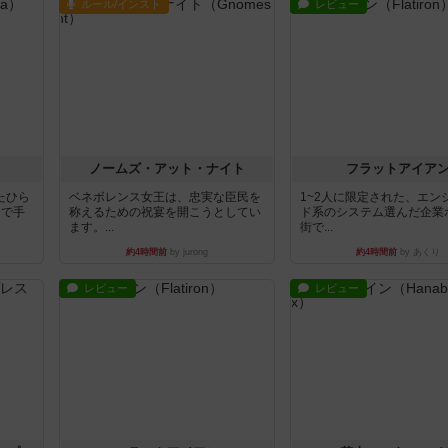
ルール/インスト
レビュー
ノームズ・アット・ナイト
フラットアイア
たひら
ベネボレンス女王は、忠実な臣民を
1~2人に限定された、エン
まで手
称えるための祝宴を開こうとしてい
ド系のシステム選んだ企業
ます。...
街で...
約4時間前
by jurong
約4時間前
by あくり
レビュー
レビュー