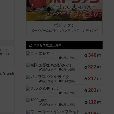
ボドファン
ボードゲームに特化したクラウドファンディング
ン
アクセス数 急上昇中
ジンビル
コレクト！
ボードに
340
PT
紹介文なし
1件の投稿
無限まちがいさがし
322
PT
紹介文あり
2件の投稿
ガルフストライク
217
PT
紹介文あり
1件の投稿
クルティボ
203
PT
紹介文なし
1件の投稿
1809
112
PT
紹介文あり
1件の投稿
ファースト・イン・フライト
108