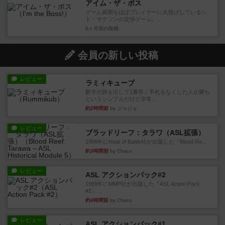
アイム・ザ・ボス
ゲーム展開をほぼプレイヤーに丸投げしているシ
ド・サクソンの交渉ゲーム。...
6ヶ月前
の投稿
会員の新しい投稿
レビュー
ラミィキューブ
数字の牌を出して1番早く手札をなくした人が勝ち
というシンプルだけど非常...
約2時間前
by ジョジョ
レビュー
ブラッドリーフ：タラワ（ASL拡張）
1996年にHeat of Battle社が出版した『Blood Re...
約3時間前
by Chaco
レビュー
ASL アクションパック#2
1999年にMMP社が出版した『ASL Action Pack
#2』...
約4時間前
by Chaco
レビュー
ASL アクションパック#1