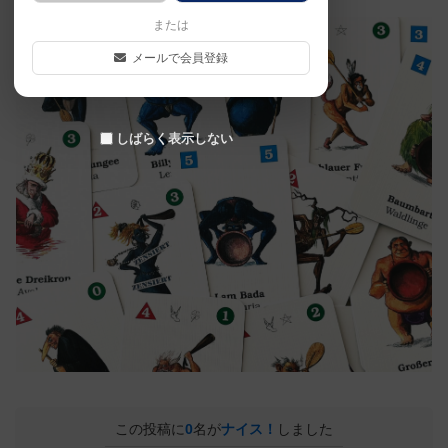
または
メールで会員登録
しばらく表示しない
この投稿に
0
名が
ナイス！
しました