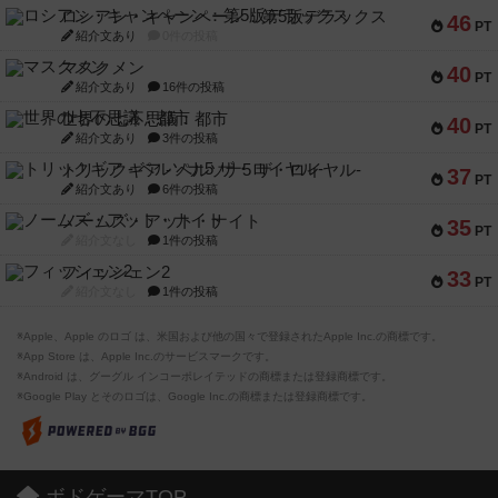
ロシアン・キャンペーン：第5版デラックス
46
PT
紹介文あり
0件の投稿
マスクメン
40
PT
紹介文あり
16件の投稿
世界の七不思議：都市
40
PT
紹介文あり
3件の投稿
トリックギア - ペルソナ5 ザ・ロイヤル-
37
PT
紹介文あり
6件の投稿
ノームズ・アット・ナイト
35
PT
紹介文なし
1件の投稿
フィッシェン2
33
PT
紹介文なし
1件の投稿
※Apple、Apple のロゴ は、米国および他の国々で登録されたApple Inc.の商標です。
※App Store は、Apple Inc.のサービスマークです。
※Android は、グーグル インコーポレイテッドの商標または登録商標です。
※Google Play とそのロゴは、Google Inc.の商標または登録商標です。
ボドゲーマTOP