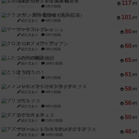
宝石の煌き：デュエル 偽造者
117
PT
紹介文なし
1件の投稿
クランク! ：冒険者たち（拡張）
101
PT
紹介文あり
4件の投稿
マーケットフレッシュ
80
PT
紹介文あり
1件の投稿
クロス・オブ・アイアン
68
PT
紹介文あり
3件の投稿
ふたつの街の物語
65
PT
紹介文あり
18件の投稿
とうほうの！
61
PT
紹介文なし
1件の投稿
メメントオンラインタクティクス
58
PT
紹介文あり
4件の投稿
ブリックス
56
PT
紹介文あり
4件の投稿
ダグエイトチェス
50
PT
紹介文あり
11件の投稿
アズール：シントラのステンドグラス
48
PT
紹介文あり
18件の投稿