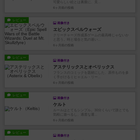
可愛らしい絵とは裏腹に、見...
6ヶ月前
の投稿
レビュー
画像付き
エピックスペルウォーズ
クリーチャーズ作成系ゲームの最高峰じゃないか
と思う。時と場合と気の迷い...
6ヶ月前
の投稿
レビュー
画像付き
アステリックスとオベリックス
フランスのコミックを題材にした、原作ものを多
く手がけるミヒャエル・リー...
6ヶ月前
の投稿
レビュー
画像付き
ケルト
ルールはとてもシンプル。30分くらいで誰とでも
気軽に遊べるし、適度な運...
6ヶ月前
の投稿
レビュー
画像付き