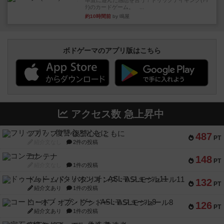
率直に遊んだ感想を言う！トリックテイキング(ﾄﾘ
ﾃ)のカードゲーム。 ...
約10時間前
by 鳴屋
ボドゲーマのアプリ版はこちら
アクセス数 急上昇中
フリップ７：復讐心とともに
487
PT
紹介文なし
2件の投稿
コンテナ
148
PT
紹介文なし
1件の投稿
ドゥームド・バタリオンズ：ASLモジュール11
132
PT
紹介文あり
1件の投稿
コード・オブ・ブシドー：ASLモジュール8
126
PT
紹介文あり
1件の投稿