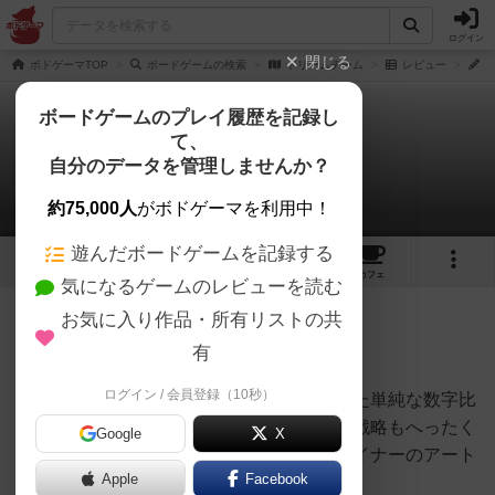
ログイン
閉じる
ボドゲーマTOP
ボードゲームの検索
ドリームチーム
レビュー
し
ボードゲームのプレイ履歴を記録し
て、
ドリームチーム
自分のデータを管理しませんか？
しろくまどっとこむさんのレビュー
約75,000人
がボドゲーマを利用中！
遊んだボードゲームを記録する
1
1
1
トップ
画像
動画
レビュー
カフェ
気になるゲームのレビューを読む
お気に入り作品・所有リストの共
44名
0名
0
6ヶ月前
有
ログイン / 会員登録（10秒）
ファンタジー世界のホッケーをテーマにした単純な数字比
べのカードゲーム。とんでも魔法の効果で戦略もへったく
Google
X
れもない。とにかくアンドレアス・シュタイナーのアート
Apple
Facebook
ワークに尽きる。