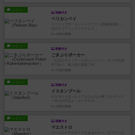
レビュー
画像付き
ペリカンベイ
クニツィアの『インジーニアス（頭脳絶好調）』
式のスコアリングシステムで...
6ヶ月前
の投稿
レビュー
画像付き
ごきぶりポーカー
『おばけキャッチ』に並ぶジャック・ゼメの代表
作であり、個人的に家族で何...
6ヶ月前
の投稿
レビュー
画像付き
イスタンブール
行き当たりばったりではなかなか勝てないゲーマ
ー向けの手応え＋カードやダ...
6ヶ月前
の投稿
レビュー
画像付き
マエストロ
ゲームのデザイナーでもあるルディ・ホフマンの