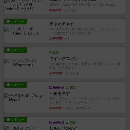
1997年にAvalon Hill社が出版した『ASL Action ...
約4時間前
by Chaco
レビュー
チャオチャオ
３～４人でわいわい遊ぶのにちょうどいい。ルー
ルは他の方が分かりやすく書...
約5時間前
by S
レビュー
充実
ウイングスパン
（全体評価）☆10/6（普通）（難易度）☆4/5（世
界観・見た目）☆5...
約5時間前
by ハシオキ
レビュー
画像付き
充実
一線を画す
簡単に言うと、トリックテイキングでモダンアー
トを行う、と言ったゲーム。...
約5時間前
by タカミネコウヘイ
レビュー
画像付き
充実
しあわせのいと