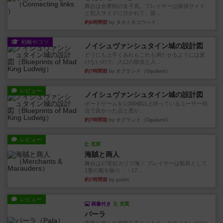
舞台は全寮制の女子高。プレイヤーは探偵サイド
と犯人サイドに分かれて、探...
約6時間前
by タカミネコウヘイ
戦略やコツ
ノイシュヴァンシュタイン城の設計図
どうにも上手くあれもこれも満たせるようには置
けないので、入口の除去と入...
約7時間前
by オグランド（Oguland）
レビュー
ノイシュヴァンシュタイン城の設計図
ボードゲームを1,000個以上持っているユーザー視
点で良かった点と悪か...
約7時間前
by オグランド（Oguland）
レビュー
充実
海賊と商人
舞台は17世紀カリブ海！ プレイヤーは船長として
1隻の船を駆り・・17...
約7時間前
by yuishi
レビュー
画像付き
充実
パーラ