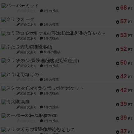
パーミッド
68
PT
紹介文なし
1件の投稿
クリーグ
57
PT
紹介文あり
1件の投稿
セミファイナル ～お前はまだ生きている～
53
PT
紹介文あり
1件の投稿
ふたつの街の物語
52
PT
紹介文あり
18件の投稿
クランク! ：冒険者たち（拡張）
50
PT
紹介文あり
4件の投稿
とうほうの！
42
PT
紹介文なし
1件の投稿
スターマイン・ラミー ポケット
42
PT
紹介文あり
2件の投稿
海兵隊
39
PT
紹介文あり
1件の投稿
スーパーストア3000
39
PT
紹介文なし
1件の投稿
フリップ７：復讐心とともに
37
PT