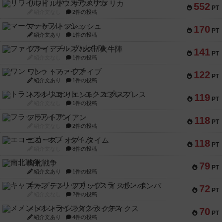
リワイルド：サウスアメリカ
552
PT
紹介文なし
2件の投稿
マーケットフレッシュ
170
PT
紹介文あり
1件の投稿
ファイアー・ブルズ / 火牛陣
141
PT
紹介文なし
1件の投稿
ワン・トゥ・ファイブ
122
PT
紹介文あり
1件の投稿
トランスオリエント・エクスプレス
119
PT
紹介文なし
1件の投稿
フラットアイアン
118
PT
紹介文なし
2件の投稿
エコーズ・オブ・タイム
118
PT
紹介文なし
8件の投稿
南北戦争
79
PT
紹介文あり
1件の投稿
キャプテン・フリップ：イスラ・ボンバ
72
PT
紹介文なし
2件の投稿
メメントオンラインタクティクス
70
PT
紹介文あり
4件の投稿