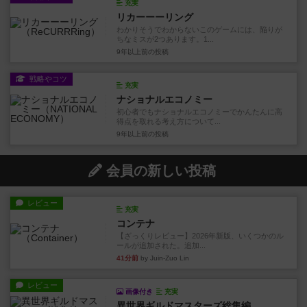
充実
リカーーーリング
わかりそうでわからないこのゲームには、陥りが
ちなミスが2つあります。1...
9年以上前
の投稿
戦略やコツ
充実
ナショナルエコノミー
初心者でもナショナルエコノミーでかんたんに高
得点を取れる考え方について...
9年以上前
の投稿
会員の新しい投稿
レビュー
充実
コンテナ
【ざっくりレビュー】2026年新版、いくつかのル
ールが追加された。追加...
41分前
by Juin-Zuo Lin
レビュー
画像付き
充実
異世界ギルドマスターズ総集編