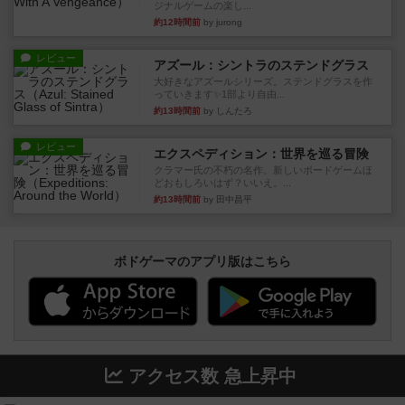
ジナルゲームの楽し...
約12時間前
by jurong
レビュー
アズール：シントラのステンドグラス
大好きなアズールシリーズ。ステンドグラスを作
っていきます✨1部より自由...
約13時間前
by しんたろ
レビュー
エクスペディション：世界を巡る冒険
クラマー氏の不朽の名作。新しいボードゲームほ
どおもしろいはず？いいえ。...
約13時間前
by 田中昌平
ボドゲーマのアプリ版はこちら
アクセス数 急上昇中