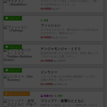
マスクメンすごい好き（プロレスも好き）。強い
やつを決めるというより、ジ...
約6時間前
by わー
レビュー
充実
フィッシェン
デジタルソロプレイ。毒のあるゲームを作るあの
人がデザイン。箱絵からもう...
約7時間前
by おーちゃん
レビュー
ナンジャモンジャ・ミドリ
私は吃音を持っているのですが、友達と集まって
このゲームをした際、3ゲー...
約10時間前
by 155973
レビュー
ジンラミー
トランプで遊べる2人対戦の麻雀風ゲームです。
10枚の手札で、同じスーツ...
約12時間前
by OSAっち
ルール/インスト
画像付き
充実
フリップ７：復讐心とともに
概要Flip 7が復活しました――復讐を伴って!オリ