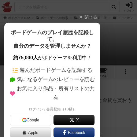
ログイン
閉じる
ボドゲーマTOP
ボードゲームの検索
ドミニオン：第二版
ドミニオン
ボードゲームのプレイ履歴を記録し
て、
ドミニオン
自分のデータを管理しませんか？
YOSHIBALLさんの戦略やコツ
約75,000人
がボドゲーマを利用中！
遊んだボードゲームを記録する
11
15
86
209
トップ
画像
動画
レビュー
カフェ
気になるゲームのレビューを読む
お気に入り作品・所有リストの共
623名
0名
0
9年以上前
有
アクションばかりじゃなくてちゃんと銀貨と金貨を買おう
ログイン / 会員登録（10秒）
ゲームが終わると思ったら勝利点を買おう
Google
X
Apple
Facebook
この投稿に
0
名が
ナイス！
しました