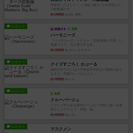
再販待ってました～っ (&gt;_&lt;)しかも全部入り
の総集編です...
約1時間前
by 紅い弾丸
レビュー
画像付き
充実
ハーモニーズ
『ハーモニーズ』レビュー：立体感溢れる美しい
箱庭づくり。万人受けする良...
約1時間前
by ギャングスター
レビュー
クイズすごろく かぶーる
箱絵のデザインは小学校低学年向きの風情があり
ますが、問題のレベルによっ...
約1時間前
by いち
レビュー
充実
クルーバージュ
リプレイ性のある推理ゲームかつ手軽に遊べる素
晴らしいゲームで、対戦、協...
約1時間前
by いち
レビュー
マスクメン