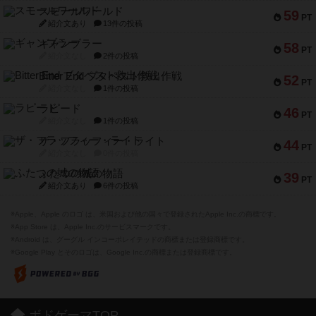
スモールワールド
59
PT
紹介文あり
13件の投稿
ギャンブラー
58
PT
紹介文なし
2件の投稿
Bitter End ブタペスト救出作戦
52
PT
紹介文なし
1件の投稿
ラピード
46
PT
紹介文なし
1件の投稿
ザ・フラッフィー・ライト
44
PT
紹介文なし
0件の投稿
ふたつの城の物語
39
PT
紹介文あり
6件の投稿
※Apple、Apple のロゴ は、米国および他の国々で登録されたApple Inc.の商標です。
※App Store は、Apple Inc.のサービスマークです。
※Android は、グーグル インコーポレイテッドの商標または登録商標です。
※Google Play とそのロゴは、Google Inc.の商標または登録商標です。
ボドゲーマTOP