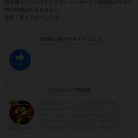
頭を使うゲームですがアクションカードの連続技が出せた
時の快感はたまりません。
是非！遊んでみてください。
この投稿に
0
名が
ナイス！
しました
ナイス！
このレビューの投稿者
福岡県でアナログゲームサークル紙の城を主催。
仙人
月２回以上のイベントをおこなっています。 アナ
ログゲームの楽しさをより多くの方に知ってもらい
たいとボドゲサークルを立ち上げ、念願のボドゲバ
ー「亞猫文化堂」も立ち上げることができました！
亞猫【あにゃん】
<HP> http://kamin...