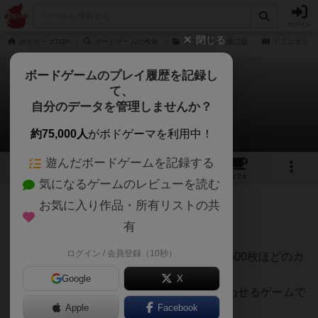
ログイン
閉じる
ボドゲーマTOP
ボードゲームの検索
ドミニオン：第二版
ドミニオン
ボードゲームのプレイ履歴を記録し
て、
ドミニオン
自分のデータを管理しませんか？
亞猫【あにゃん】さんのレビュー
約75,000人
がボドゲーマを利用中！
遊んだボードゲームを記録する
11
15
86
207
トップ
画像
動画
レビュー
カフェ
気になるゲームのレビューを読む
お気に入り作品・所有リストの共
296名
0名
0
10年以上前
有
ログイン / 会員登録（10秒）
2～4人で遊べるゲームでデカイ箱の中には500枚ほどのカ
ードが
Google
X
入っており「これ絶対むずかしい！」と思わせるゲームで
Apple
Facebook
すが、