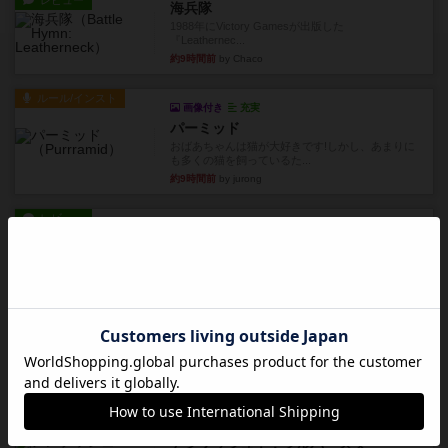
レビュー
海兵隊
1988年にVictory Gamesが出版した
『Leathernec...
約9時間前
by Chaco
ルール/インスト
画像付き
充実
パーミッド
おばあちゃんは猫が大好きです!しかし、あまりに
も多くの猫を飼っているた...
約9時間前
by jurong
レビュー
画像付き
オラパ・マイン
お気に入りのplayte製です。オラパスペースから
やり、気に入りました...
約9時間前
by くみ
レビュー
マーリン
４人プレイ。インスト1時間プレイ2時間半。結構
ダイス運と手札のカード運...
約10時間前
by oliber
レビュー
アンブッシュ！：シルバースター