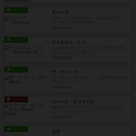
レビュー
モーレア
先住民となり資源を集めそれぞれの村を大きくし
ていく条件に合う資源の数を...
8年弱前
の投稿
レビュー
ウェルカム・トゥ
わゆる数字埋めゲーム３列に並んだ住宅地に番地
を左から右に小さい順につけ...
8年弱前
の投稿
レビュー
ザ・マインド
1～100まである数字のカード。 参加者全員の持つ
手持ちのカードを 小...
8年弱前
の投稿
リプレイ
シャーク・ロワイヤル
B級映画で有名なサメ達が 人を食べるために戦い
ます！ 食べるのはパワー...
8年弱前
の投稿
レビュー
ヨギ