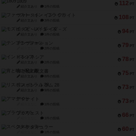
1809
112
PT
紹介文あり
1件の投稿
ファースト・イン・フライト
108
PT
紹介文あり
3件の投稿
モズビ－ズ・レイダ－ズ
94
PT
紹介文あり
1件の投稿
テンプテーション
79
PT
紹介文なし
2件の投稿
インドネシア
78
PT
紹介文あり
2件の投稿
宵と暁の呪文書
75
PT
紹介文あり
8件の投稿
リスボン・トラム 28
73
PT
紹介文あり
9件の投稿
アマナイト
73
PT
紹介文なし
1件の投稿
ブラヴェスト
66
PT
紹介文なし
1件の投稿
スペクタキュラー
60
PT
紹介文なし
1件の投稿