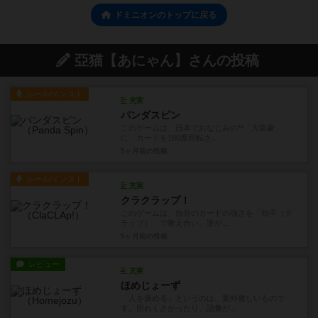
ドミニオンのトップに戻る
亞猫【あにゃん】さんの投稿
ルール/インスト
充実
パンダスピン
このゲームは、日本でおなじみの**「大富豪」
に、カードを180度回転さ...
5ヶ月前
の投稿
ルール/インスト
充実
クラクラップ！
このゲームは、自分のカードの強さを「拍手（ク
ラップ）」で教え合い、誰が...
5ヶ月前
の投稿
レビュー
充実
ほめじょーず
「人を褒める」というのは、案外難しいもので
す。照れくさかったり、語彙が...