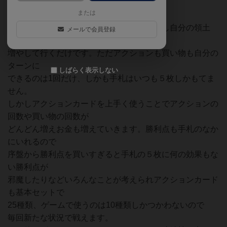
意外に簡単で奥が深く爽快なゲームです。
または
プレイヤーはアクション、買い物を繰り返し自分の領土
メールで会員登録
(勝利点)のカードを
増やして行くだけです。ただアクションも買い物も自分の
ターンに
しばらく表示しない
できるのは1回だけ、しかも手札はいつも５枚しかもてま
せん。
しかしアクションカードを上手く使うことでアクションの
回数や買い物の回数が
どんどん増えお金も増えていきます。勝利点も手札のなか
にいれるので
序盤から勝利点を買いすぎると手札の５枚に何の効果もな
い勝利点が
邪魔したりなどいろんなことが考えられアクションカード
も基本セットで
25種類、ゲームで使うのは10種類しかつかわないので
毎回新たな状況で戦えます。