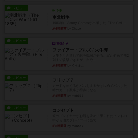
レビュー
充実
南北戦争
1983年にVictory Gamesが出版した『The Civil ...
約6時間前
by Chaco
レビュー
画像付き
ファイアー・ブルズ / 火牛陣
火牛を引き連れて敵を殲滅させる。縦か斜めで前2
列まで攻撃できるが、自分...
約8時間前
by うらまこ
レビュー
フリップ７
カードをめくるかパスをするかを決めてパスした
時のカード数字が得点になる...
約8時間前
by mob567
レビュー
コンセプト
親のプレイヤーがお題を決めて限られたヒントの
中から他のプレイヤーに当て...
約8時間前
by mob567