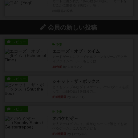
カードに書かれた「体の動きの制限」「カードを
どこかに乗せる（挟む）」等...
8年弱前
の投稿
会員の新しい投稿
レビュー
充実
エコーズ・オブ・タイム
カードゲームにファイナルファンタジーのアクテ
ィブタイムバトル（もしくは...
38分前
by ジェイとと
レビュー
シャット・ザ・ボックス
とてもシンプルなダイスゲーム。2つのダイスを振
って、出目の合計を自分の...
約1時間前
by OSAっち
レビュー
充実
オバケだぞ～
対人アナログプレイ。簡単なルールで誰とでも遊
べるゲーム。こんなの子ども...
約2時間前
by おーちゃん