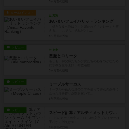
5ヶ月前
の投稿
ルール/インスト
充実
あいまいフェイバリットランキング
「好きな食べ物は？」と聞かれて「カレー」と答
える。……でも、それだけじ...
5ヶ月前
の投稿
レビュー
充実
悪魔とロリータ
もしも、神父様たちが少女たちの心をつかむため
に宗教を立ち上げ、布教活動...
5ヶ月前
の投稿
レビュー
ミープルサーカス
ミープルや色んな形のコマを使って得点の条件に
合った形を作り点数を稼いで...
8年弱前
の投稿
レビュー
スピード計算 / アルティメットカウントゲーム / セブン・エイト・ナイン
1～10のカードの中央に±1～3の文字プレイヤーは
手札から例えば4±2...
8年弱前
の投稿