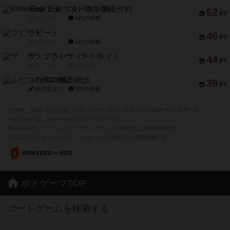
Bitter End ブタペスト救出作戦
52
PT
紹介文なし
1件の投稿
ラピード
46
PT
紹介文なし
1件の投稿
ザ・フラッフィー・ライト
44
PT
紹介文なし
0件の投稿
ふたつの城の物語
39
PT
紹介文あり
6件の投稿
※Apple、Apple のロゴ は、米国および他の国々で登録されたApple Inc.の商標です。
※App Store は、Apple Inc.のサービスマークです。
※Android は、グーグル インコーポレイテッドの商標または登録商標です。
※Google Play とそのロゴは、Google Inc.の商標または登録商標です。
ボドゲーマTOP
ボードゲームを検索する