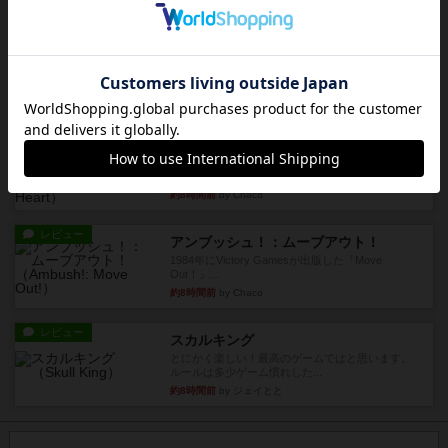
ダイス運と手札のカード運...
約7時間前
by oliber
レビュー
アンブッシュ！：シルバースター
1987年にVictory Gamesが出版した『Silver Sta...
約7時間前
by Chaco
レビュー
アンブッシュ！：パープルハート
1985年にVictory Gamesが出版した『Purple Hea...
約8時間前
by Chaco
レビュー
アンブッシュ！：ムーブアウト！
1984年にVictory Gamesが出版した『Move
Out！』...
約8時間前
by Chaco
レビュー
スカルキング
とにかく楽しい！最高のゲームではと思います。
ルールは多少ゲーム慣れした...
約8時間前
by ジェイとと