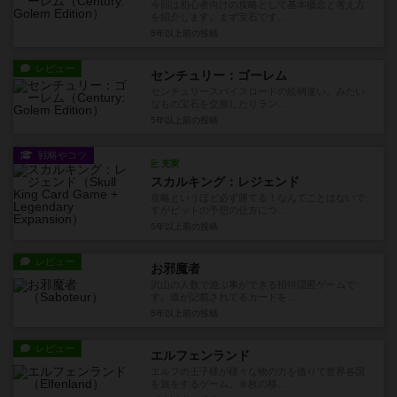
今回は初心者向けの攻略として基本概念と考え方
を紹介します。まず宝石です...
5年以上前
の投稿
レビュー
センチュリー：ゴーレム
センチュリースパイスロードの絵柄違い。みたい
なもの宝石を交換したりラン...
5年以上前
の投稿
戦略やコツ
充実
スカルキング：レジェンド
攻略というほど必ず勝てる！なんてことはないで
すがビットの予想の仕方につ...
5年以上前
の投稿
レビュー
お邪魔者
沢山の人数で遊ぶ事ができる招待隠匿ゲームで
す。道が記載されてるカードを...
5年以上前
の投稿
レビュー
エルフェンランド
エルフの王子様が様々な物の力を借りて世界各国
を旅をするゲーム。８枚の移...