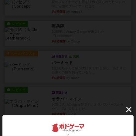
親のプレイヤーがお題を決めて限られたヒントの
中から他のプレイヤーに当て...
約6時間前
by mob567
レビュー
海兵隊
1988年にVictory Gamesが出版した
『Leathernec...
約6時間前
by Chaco
ルール/インスト
画像付き
充実
パーミッド
おばあちゃんは猫が大好きです!しかし、あまりに
も多くの猫を飼っているた...
約6時間前
by jurong
レビュー
画像付き
オラパ・マイン
お気に入りのplayte製です。オラパスペースから
やり、気に入りました...
約7時間前
by くみ
レビュー
マーリン
４人プレイ。インスト1時間プレイ2時間半。結構