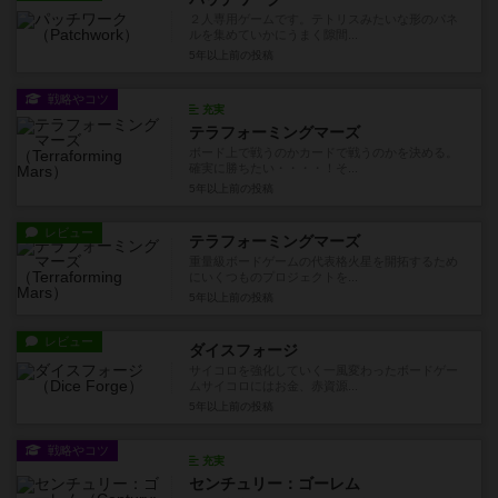
２人専用ゲームです。テトリスみたいな形のパネ
ルを集めていかにうまく隙間...
5年以上前
の投稿
戦略やコツ
充実
テラフォーミングマーズ
ボード上で戦うのかカードで戦うのかを決める。
確実に勝ちたい・・・・！そ...
5年以上前
の投稿
レビュー
テラフォーミングマーズ
重量級ボードゲームの代表格火星を開拓するため
にいくつものプロジェクトを...
5年以上前
の投稿
レビュー
ダイスフォージ
サイコロを強化していく一風変わったボードゲー
ムサイコロにはお金、赤資源...
5年以上前
の投稿
戦略やコツ
充実
センチュリー：ゴーレム