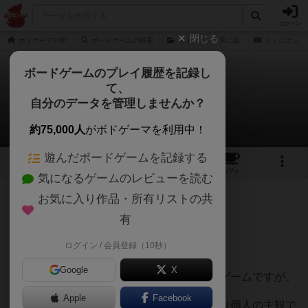
ログイン
閉じる
ボドゲーマTOP
ボードゲームの検索
ドミニオン：第二版
ドミニオン
ボードゲームのプレイ履歴を記録し
て、
ドミニオン
自分のデータを管理しませんか？
AQ Loungeさんのレビュー
約75,000人
がボドゲーマを利用中！
遊んだボードゲームを記録する
11
15
86
207
トップ
画像
動画
レビュー
カフェ
気になるゲームのレビューを読む
お気に入り作品・所有リストの共
259名
0名
0
5年以上前
有
ログイン / 会員登録（10秒）
デッキ構築型ボードゲーム。
Google
X
ボードゲームよりカードゲームの方が近いゲームですが、
Apple
Facebook
知名度が高く一度はやっておきたいゲーム（個人の主観で