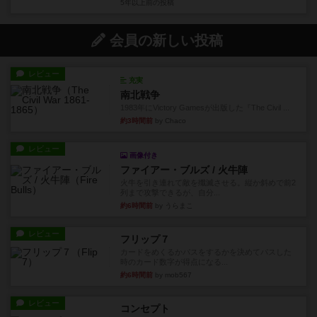
5年以上前
の投稿
会員の新しい投稿
レビュー
充実
南北戦争
1983年にVictory Gamesが出版した『The Civil ...
約3時間前
by Chaco
レビュー
画像付き
ファイアー・ブルズ / 火牛陣
火牛を引き連れて敵を殲滅させる。縦か斜めで前2
列まで攻撃できるが、自分...
約6時間前
by うらまこ
レビュー
フリップ７
カードをめくるかパスをするかを決めてパスした
時のカード数字が得点になる...
約6時間前
by mob567
レビュー
コンセプト