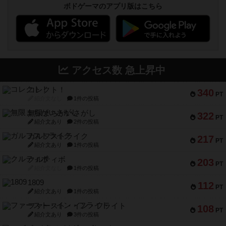
ボドゲーマのアプリ版はこちら
アクセス数 急上昇中
コレクト！
340
PT
紹介文なし
1件の投稿
無限まちがいさがし
322
PT
紹介文あり
2件の投稿
ガルフストライク
217
PT
紹介文あり
1件の投稿
クルティボ
203
PT
紹介文なし
1件の投稿
1809
112
PT
紹介文あり
1件の投稿
ファースト・イン・フライト
108
PT
紹介文あり
3件の投稿