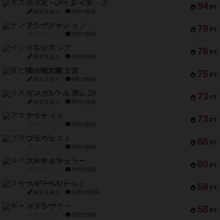
モズビ－ズ・レイダ－ズ
94
PT
紹介文あり
1件の投稿
テンプテーション
79
PT
紹介文なし
2件の投稿
インドネシア
78
PT
紹介文あり
2件の投稿
宵と暁の呪文書
75
PT
紹介文あり
8件の投稿
リスボン・トラム 28
73
PT
紹介文あり
9件の投稿
アマナイト
73
PT
紹介文なし
1件の投稿
ブラヴェスト
66
PT
紹介文なし
1件の投稿
スペクタキュラー
60
PT
紹介文なし
1件の投稿
スモールワールド
59
PT
紹介文あり
13件の投稿
ギャンブラー
58
PT
紹介文なし
2件の投稿