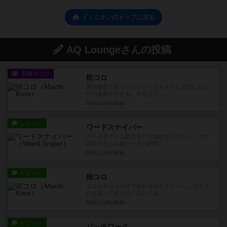
ドミニオンのトップに戻る
AQ Loungeさんの投稿
戦略やコツ
街コロ
勝利条件であるランドマークをそろえるのにかな
りの金額がかかる。その上で...
5年以上前
の投稿
レビュー
ワードスナイパー
ワード系ゲーム頭文字だけ指定されており、その
頭文字からお題カードの内容...
5年以上前
の投稿
レビュー
街コロ
２０分から３０分で終わるダイスゲーム。サイコ
ロを振って出た目に応じて自...
5年以上前
の投稿
レビュー
パッチワーク