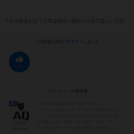
ＴＣＧ好きだよって方はぜひ一度やってみてほしいです。
この投稿に
0
名が
ナイス！
しました
ナイス！
このレビューの投稿者
2020年に同級生と共に千葉県で開店しました。 ボ
国王
ードゲームの楽しさにハマり気づけばお店も持つよ
うに。 少しずつ広がるボードゲームの輪に日々喜
びを感じます。 気軽にできる軽ゲーも良いです
が、やはりボードゲームの 醍醐味は1時間近くかか
AQ Lounge
るような中量以上のもの。...