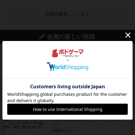
投稿を募集しています
会員の新しい投稿
レビュー
充実
ドゥームド・バタリオンズ：ASLモジュール11
『Squad Leader』用の追加マップとして発売され
たマップの#9...
8分前
by Chaco
レビュー
クロワ・ド・ゲール：ASLモジュール10
1992年にAvalon Hill社が出版した『Croix de Gu...
20分前
by Chaco
レビュー
ガンホー：ASLモジュール9
1992年にAvalon Hill社が出版した『Gung Ho！』
に付...
29分前
by Chaco