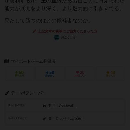
が勝利するが、王の血縁たる出自ごとに与えられた
能力が展開をより深く、より魅力的に引き立てる。
果たして勝つのはどの候補者なのか。
上記文章の執筆にご協力くださった方
JOKER
マイボードゲーム登録者
50
58
20
43
興味あり
経験あり
お気に入り
持ってる
テーマ/フレーバー
中世（Medieval）
舞台の時代背景
ヨーロッパ（Europe）
地域や文化圏など