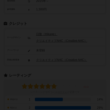
2015年～
発売時期
1,300円
参考価格
クレジット
日陰（Hikage）
ゲームデザイン
クリエイティブAHC（Creative AHC）
未登録
アートワーク
クリエイティブAHC（Creative AHC）
関連企業/団体
レーティング
レーティングを行うには
ログイン
が必要です
1
14%
10点の人
2
29%
9点の人