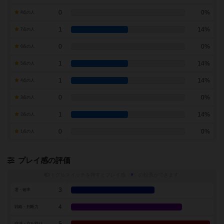
0
0%
8点の人
1
14%
7点の人
0
0%
6点の人
1
14%
5点の人
1
14%
4点の人
0
0%
3点の人
1
14%
2点の人
0
0%
1点の人
プレイ感の評価
トグルスイッチを押すとプレイ感（
※
）の投票ができます
3
運・確率
4
戦略・判断力
交渉・立ち回り