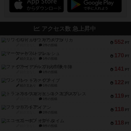
アクセス数 急上昇中
リワイルド：サウスアメリカ
552
PT
紹介文なし
2件の投稿
マーケットフレッシュ
170
PT
紹介文あり
1件の投稿
ファイアー・ブルズ / 火牛陣
141
PT
紹介文なし
1件の投稿
ワン・トゥ・ファイブ
122
PT
紹介文あり
1件の投稿
トランスオリエント・エクスプレス
119
PT
紹介文なし
1件の投稿
フラットアイアン
118
PT
紹介文なし
2件の投稿
エコーズ・オブ・タイム
118
PT
紹介文なし
8件の投稿