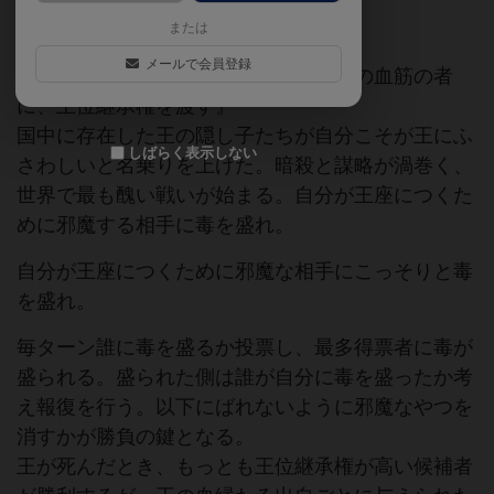
ゲームマーケット2015秋（東京）
日本作
または
メールで会員登録
死に瀕した王が言った。『すべての王の血筋の者
に、王位継承権を渡す』
国中に存在した王の隠し子たちが自分こそが王にふ
しばらく表示しない
さわしいと名乗りを上げた。暗殺と謀略が渦巻く、
世界で最も醜い戦いが始まる。自分が王座につくた
めに邪魔する相手に毒を盛れ。
自分が王座につくために邪魔な相手にこっそりと毒
を盛れ。
毎ターン誰に毒を盛るか投票し、最多得票者に毒が
盛られる。盛られた側は誰が自分に毒を盛ったか考
え報復を行う。以下にばれないように邪魔なやつを
消すかが勝負の鍵となる。
王が死んだとき、もっとも王位継承権が高い候補者