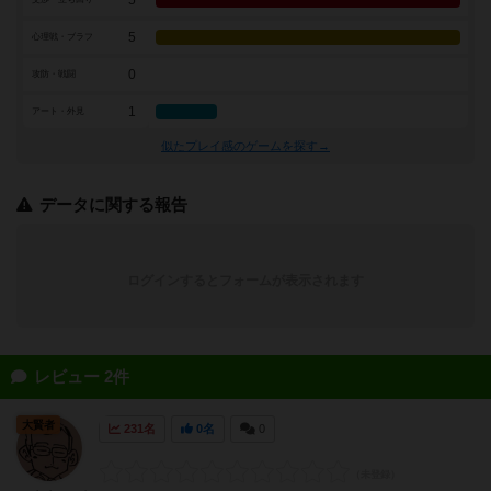
5
5
心理戦・ブラフ
0
攻防・戦闘
1
アート・外見
似たプレイ感のゲームを探す→
データに関する報告
ログインするとフォームが表示されます
レビュー 2件
大賢者
231名
0名
0