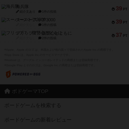
海兵隊
39
PT
紹介文あり
1件の投稿
スーパーストア3000
39
PT
紹介文なし
1件の投稿
フリップ７：復讐心とともに
37
PT
紹介文なし
2件の投稿
※Apple、Apple のロゴ は、米国および他の国々で登録されたApple Inc.の商標です。
※App Store は、Apple Inc.のサービスマークです。
※Android は、グーグル インコーポレイテッドの商標または登録商標です。
※Google Play とそのロゴは、Google Inc.の商標または登録商標です。
ボドゲーマTOP
ボードゲームを検索する
ボードゲームの新着レビュー