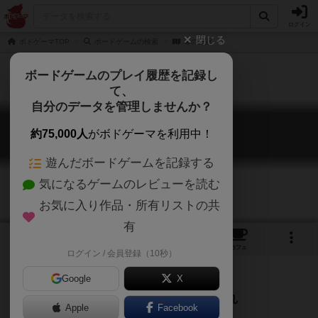
ログイン
閉じる
ボドゲーマTOP
ボードゲームの検索
毒の王冠
ボードゲームのプレイ履歴を記録し
て、
自分のデータを管理しませんか？
毒の王冠
約75,000人
がボドゲーマを利用中！
Doku no Oukan
遊んだボードゲームを記録する
気になるゲームのレビューを読む
お気に入り作品・所有リストの共
有
1
2
5
トップ
画像
動画
レビュー
カフェ
ログイン / 会員登録（10秒）
Google
X
王に成りたくば、親兄弟に毒を盛れ
Apple
Facebook