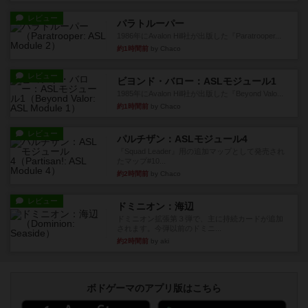
レビュー
パラトルーパー
1986年にAvalon Hill社が出版した『Paratrooper...
約1時間前
by Chaco
レビュー
ビヨンド・バロー：ASLモジュール1
1985年にAvalon Hill社が出版した『Beyond Valo...
約1時間前
by Chaco
レビュー
パルチザン：ASLモジュール4
『Squad Leader』用の追加マップとして発売され
たマップ#10...
約2時間前
by Chaco
レビュー
ドミニオン：海辺
ドミニオン拡張第３弾で、主に持続カードが追加
されます。今弾以前のドミニ...
約2時間前
by aki
ボドゲーマのアプリ版はこちら