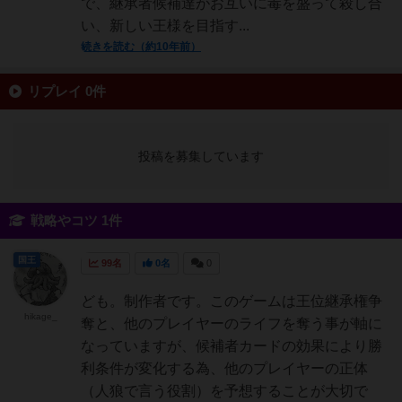
で、継承者候補達がお互いに毒を盛って殺し合
い、新しい王様を目指す...
続きを読む（約10年前）
リプレイ 0件
投稿を募集しています
戦略やコツ 1件
国王
99名
0名
0
ども。制作者です。このゲームは王位継承権争
hikage_
奪と、他のプレイヤーのライフを奪う事が軸に
なっていますが、候補者カードの効果により勝
利条件が変化する為、他のプレイヤーの正体
（人狼で言う役割）を予想することが大切で