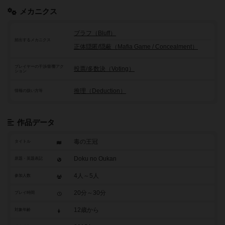
メカニクス
ブラフ（Bluff）
頻出するメカニクス
正体隠匿/隠蔽（Mafia Game / Concealment）
プレイヤーの干渉/影響アク
投票/多数決（Voting）
ション
推理（Deduction）
情報の扱い方等
作品データ
毒の王冠
タイトル
Doku no Oukan
原題・英題表記
4人～5人
参加人数
20分～30分
プレイ時間
12歳から
対象年齢