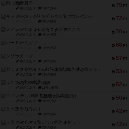
南北戦争
79
PT
紹介文あり
1件の投稿
キャプテン・フリップ：イスラ・ボンバ
72
PT
紹介文なし
2件の投稿
メメントオンラインタクティクス
70
PT
紹介文あり
4件の投稿
パーミッド
68
PT
紹介文なし
1件の投稿
クリーグ
57
PT
紹介文あり
1件の投稿
セミファイナル ～お前はまだ生きている～
53
PT
紹介文あり
1件の投稿
ふたつの街の物語
52
PT
紹介文あり
18件の投稿
クランク! ：冒険者たち（拡張）
50
PT
紹介文あり
4件の投稿
とうほうの！
42
PT
紹介文なし
1件の投稿
スターマイン・ラミー ポケット
42
PT
紹介文あり
2件の投稿