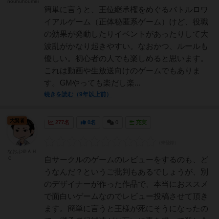
nouhuhoumei
簡単に言うと、王位継承権をめぐるバトルロワ
イアルゲーム（正体秘匿系ゲーム）けど、役職
の効果が発動したりイベントがあったりして大
波乱がかなり起きやすい。なおかつ、ルールも
優しい。初心者の人でも楽しめると思います。
これは動画や生放送向けのゲームでもありま
す。GMやっても楽だし楽...
続きを読む（9年以上前）
大賢者
277名
0名
0
充実
なおぶ＠ＡＨ
Ｃ
自サークルのゲームのレビューをするのも、ど
うなんだ？というご批判もあるでしょうが、別
のデザイナーが作った作品で、本当におススメ
で面白いゲームなのでレビュー投稿させて頂き
ます。簡単に言うと王様が死にそうになったの