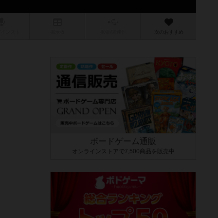
/インスト
掲示板
拡張/関連
作
次のおすすめ
ボードゲーム通販
オンラインストアで7,500商品を販売中