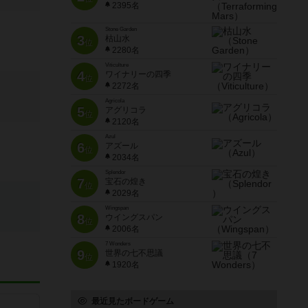
2395名
Stone Garden
3
枯山水
位
2280名
Viticulture
4
ワイナリーの四季
位
2272名
Agricola
5
アグリコラ
位
2120名
Azul
6
アズール
位
2034名
Splendor
7
宝石の煌き
位
2029名
Wingspan
8
ウイングスパン
位
2006名
7 Wonders
9
世界の七不思議
位
1920名
最近見たボードゲーム