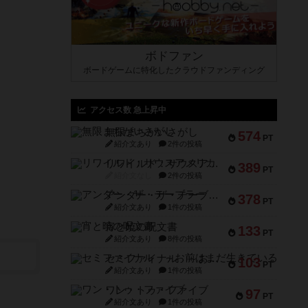
ボドファン
ボードゲームに特化したクラウドファンディング
アクセス数 急上昇中
無限まちがいさがし
574
PT
紹介文あり
2件の投稿
リワイルド：サウスアメリカ
389
PT
紹介文なし
2件の投稿
アンダー・ザ・テーブラー
378
PT
紹介文あり
1件の投稿
宵と暁の呪文書
133
PT
紹介文あり
8件の投稿
セミファイナル ～お前はまだ生きている～
103
PT
紹介文あり
1件の投稿
ワン・トゥ・ファイブ
97
PT
紹介文あり
1件の投稿