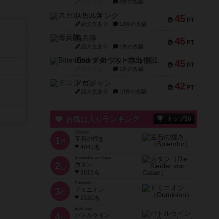
紹介文なし
8件の投稿
スカルキング
45
PT
紹介文あり
12件の投稿
海兵隊
45
PT
紹介文あり
1件の投稿
Bitter End ブタペスト救出作戦
45
PT
紹介文なし
1件の投稿
ドコジャン
42
PT
紹介文あり
10件の投稿
お気に入りランキング
トップ50
Splendor
1
宝石の煌き
位
4041名
Die Siedler von Catan
2
カタン
位
3616名
Dominion
3
ドミニオン
位
2530名
Battle Line
4
バトルライン
位