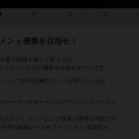
ュー
店舗/
カフェ
リプレイ
日記
戦略
・コツ
ルール
メント優勝を目指せ！
生を募り訓練を施して鍛え上げ
トーナメントでの優勝を目指すゲームです
ンごとに3回の訓練ラウンドを実行したあと
生のマーカーをボード上のアクションスペースに
のスカウト トレーニング器具の獲得が可能です
各分野の経験レベルをアップしたり 必殺技を