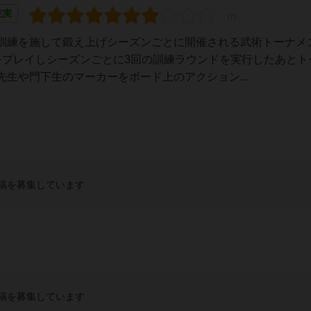
充実
訓練を施して鍛え上げシーズンごとに開催される武術トーナメ
をプレイしシーズンごとに3回の訓練ラウンドを実行したあとト
生や門下生のマーカーをボード上のアクション...
稿を募集しています
稿を募集しています