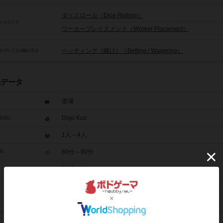
ダイスロール（Dice Rolling）
メカニクス
ワーカープレイスメント（Worker Placement）
ベッティング（賭け）（Betting / Wagering）
やプレイ上の駆け引き
品データ
道場
Dojo Kun
題表記
1人～4人
60分～90分
間
13歳から
2015年～
未登録