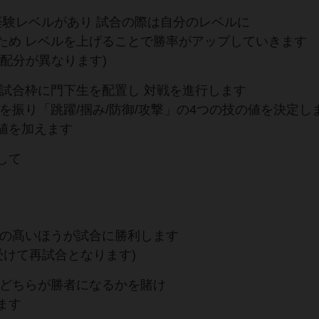
経験レベルがあり 試合の際は自分のレベルに
ため レベルを上げることで勝率がアップしていきます
配分が異なります)
各試合枠に門下生を配置し 対戦を進行します
を振り「跳躍/掴み/防御/攻撃」の4つの技の値を決定し
値を加えます
して
値の髙いほうが試合に勝利します
受けて再試合となります)
 どちらが勝者になるかを賭け
ます