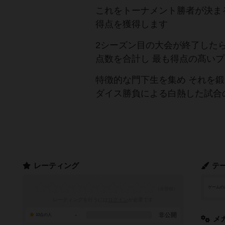
これをトーナメント勝者が決ま
得点を獲得します
2シーズン目の大会が終了した
点数を合計し 最も得点の髙い
特徴的な門下生を集め それを
ダイス勝負による白熱した試合
レーティング
テ
ゲームの
レーティングを行うには
ログイン
が必要です
-
非公開
10点の人
メ