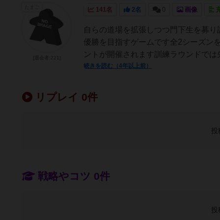
たまご
141名
2名
0
画像
自らの道場を拡張しつつ門下生を募り
優勝を目指すゲームです全2シーズン
ントが開催されます訓練ラウンドでは先
[退会者:221]
続きを読む（4年以上前）
リプレイ 0件
投
戦略やコツ 0件
投