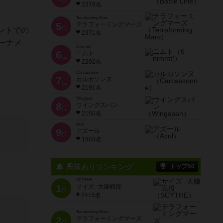
2378名
Terraforming Mars
5
テラフォーミングマーズ
位
ントでの
2371名
ーナメ
6 nimmt!
6
ニムト
位
2202名
Carcassonne
7
カルカソンヌ
位
2191名
Wingspan
8
ウイングスパン
位
2150名
Azul
9
アズール
位
1903名
興味ありランキング
トップ50
SCYTHE
1
サイズ -大鎌戦役-
位
2415名
Terraforming Mars
2
テラフォーミングマーズ
位