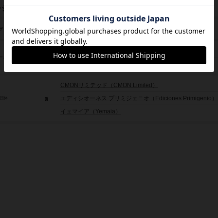
レジット
ロベルト・ペストリン（Roberto Pestrin）
ザイン
アントニオ・デ・ルカ（Antonio De Luca）
ーク
シモン・デラディオ（Simone Delladio）
CMONリミテッド（CMON Limited）
エディシオーネス プリミジェニオ（Ediciones Primigenio）
/団体
イェマイア（Yemaia）