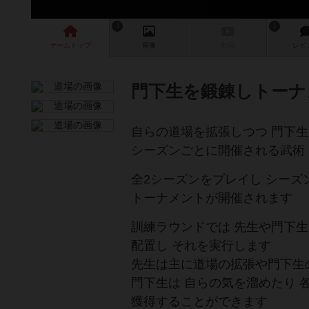
3
1
ゲーム
トップ
画像
動画
レビ
門下生を鍛錬しトーナ
自らの道場を拡張しつつ 門下
シーズンごとに開催される武術
全2シーズンをプレイし シーズ
トーナメントが開催されます
訓練ラウンドでは 先生や門下
配置し それを実行します
先生は主に道場の拡張や門下生
門下生は 自らの気を溜めたり 
獲得することができます