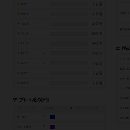
-
非公開
9点の人
頻出する
-
非公開
8点の人
-
非公開
7点の人
投資要素
-
非公開
6点の人
-
非公開
5点の人
作
-
非公開
4点の人
タイトル
-
非公開
3点の人
原題・英
-
非公開
2点の人
参加人数
-
非公開
1点の人
プレイ時
対象年齢
プレイ感の評価
トグルスイッチを押すとプレイ感（
※
）の投票ができます
発売時期
0
運・確率
参考価格
0
戦略・判断力