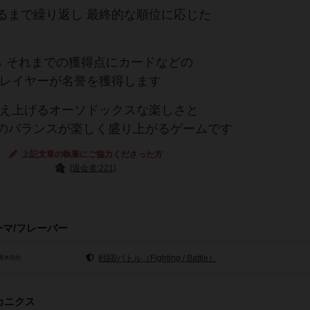
るまで繰り返し 最終的な順位に応じた
ら それまでの獲得点にカードなどの
プレイヤーが名誉を獲得します
鍛え上げるオーソドックスな楽しさと
のバランスが楽しく盛り上がるゲームです
上記文章の執筆にご協力くださった方
[退会者:221]
ーマ/フレーバー
戦闘/バトル（Fighting / Battle）
基本目的
カニクス