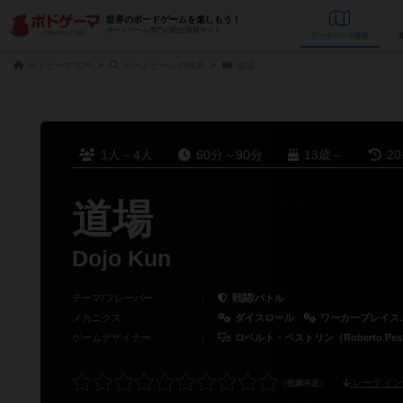
世界のボードゲームを楽しもう！
ボードゲーム専門の総合情報サイト
データベース
検
ボドゲーマTOP
ボードゲームの検索
道場
1人～4人
60分～90分
13歳～
2
道場
Dojo Kun
テーマ/フレーバー
：
戦闘/バトル
メカニクス
：
ダイスロール
ワーカープレイス
ゲームデザイナー
：
ロベルト・ペストリン（Roberto Pest
レーティン