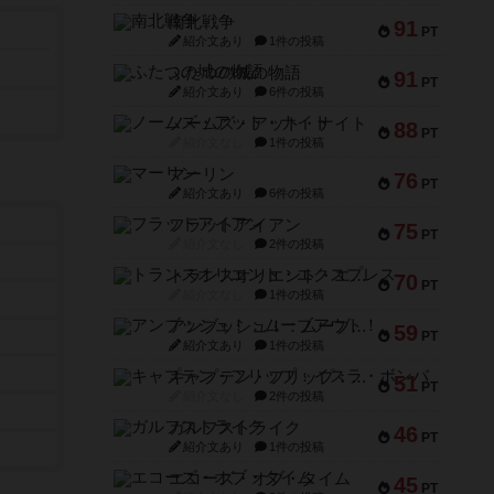
南北戦争
91
PT
紹介文あり
1件の投稿
ふたつの城の物語
91
PT
紹介文あり
6件の投稿
ノームズ・アット・ナイト
88
PT
紹介文なし
1件の投稿
マーリン
76
PT
紹介文あり
6件の投稿
フラットアイアン
75
PT
紹介文なし
2件の投稿
トランスオリエント・エクスプレス
70
PT
紹介文なし
1件の投稿
アンブッシュ！：ムーブアウト！
59
PT
紹介文あり
1件の投稿
キャプテン・フリップ：イスラ・ボンバ
51
PT
紹介文なし
2件の投稿
ガルフストライク
46
PT
紹介文あり
1件の投稿
エコーズ・オブ・タイム
45
PT