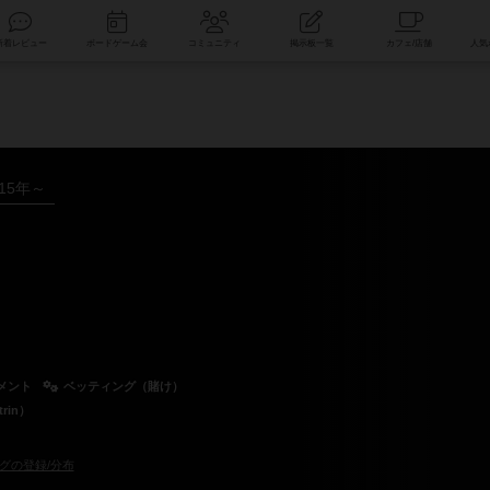
索
新着レビュー
ボードゲーム会
コミュニティ
掲示板一覧
015年～
メント
ベッティング（賭け）
rin）
グの登録/分布