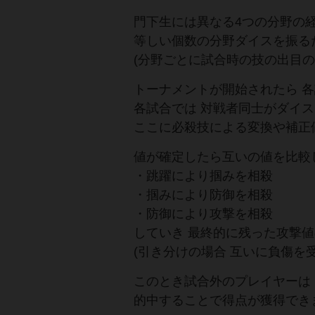
門下生には異なる4つの分野の
等しい個数の分野ダイスを振る
(分野ごとに試合時の技の出目の
トーナメントが開始されたら 
各試合では 対戦者同士がダイス
ここに必殺技による変換や補正
値が確定したら互いの値を比較
・跳躍により掴みを相殺
・掴みにより防御を相殺
・防御により攻撃を相殺
していき 最終的に残った攻撃
(引き分けの場合 互いに負傷を
このとき試合外のプレイヤーは
的中することで得点が獲得でき