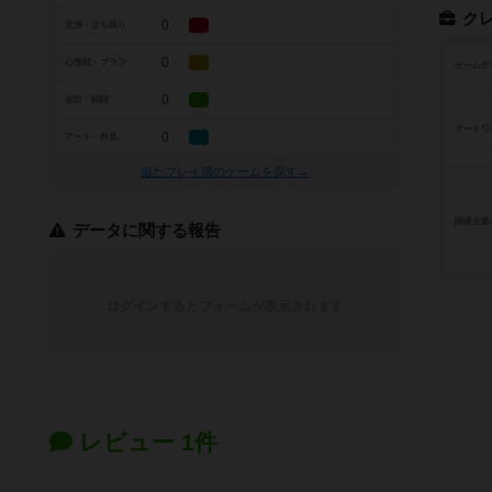
ク
0
交渉・立ち回り
0
心理戦・ブラフ
ゲームデ
0
攻防・戦闘
アートワ
0
アート・外見
似たプレイ感のゲームを探す→
関連企業
データに関する報告
ログインするとフォームが表示されます
レビュー 1件