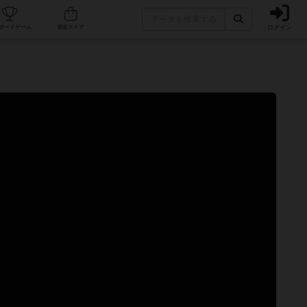
ログイン
カフェ/店舗
人気ボードゲーム
通販ストア