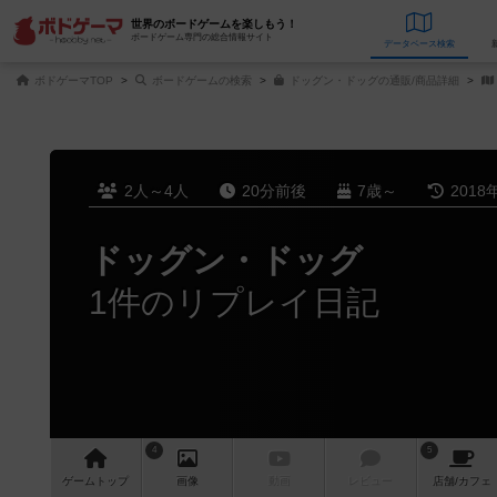
世界のボードゲームを楽しもう！
ボードゲーム専門の総合情報サイト
データベース
検
ボドゲーマTOP
ボードゲームの検索
ドッグン・ドッグの通販/商品詳細
2人～4人
20分前後
7歳～
2018
ドッグン・ドッグ
1件のリプレイ日記
4
5
ゲーム
トップ
画像
動画
レビュー
店舗/
カフェ