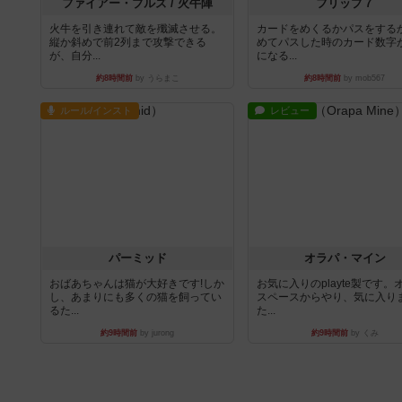
ファイアー・ブルズ / 火牛陣
フリップ７
火牛を引き連れて敵を殲滅させる。
カードをめくるかパスをする
縦か斜めで前2列まで攻撃できる
めてパスした時のカード数字
が、自分...
になる...
約8時間前
by うらまこ
約8時間前
by mob567
ルール/インスト
レビュー
パーミッド
オラパ・マイン
おばあちゃんは猫が大好きです!しか
お気に入りのplayte製です。
し、あまりにも多くの猫を飼ってい
スペースからやり、気に入り
るた...
た...
約9時間前
by jurong
約9時間前
by くみ