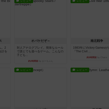
レビュー
レビュー
ス
オバケだぞ～
南北戦争
ム。2
対人アナログプレイ。簡単なルール
1983年にVictory Game
合計を
で誰とでも遊べるゲーム。こんなの
『The Civil ...
子ども...
約6時間前
by Chaco
約2時間前
by おーちゃん
レビュー
レビュー