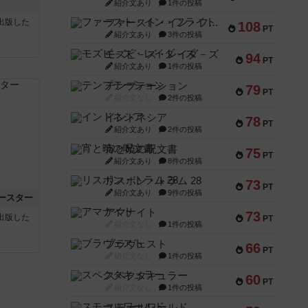
紹介文あり
1件の投稿
sが出版した
ファースト・イン・フライト
108
PT
紹介文あり
3件の投稿
モズビ－ズ・レイダ－ズ
94
PT
紹介文あり
1件の投稿
テンプテーション
79
PT
紹介文なし
2件の投稿
インドネシア
78
PT
紹介文あり
2件の投稿
宵と暁の呪文書
75
PT
紹介文あり
8件の投稿
リスボン・トラム 28
73
PT
紹介文あり
9件の投稿
ースター
アマナイト
73
sが出版した
PT
紹介文なし
1件の投稿
ブラヴェスト
66
PT
紹介文なし
1件の投稿
スペクタキュラー
60
PT
紹介文なし
1件の投稿
スモールワールド