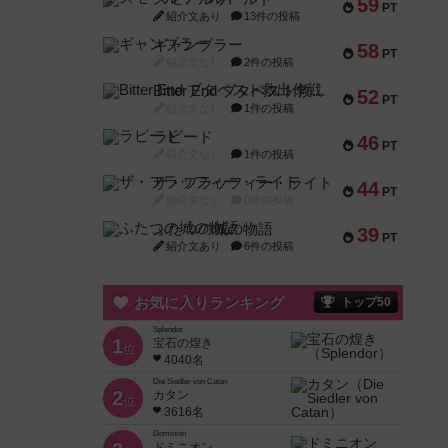
59
PT
紹介文あり
13件の投稿
ギャンブラー
58
PT
紹介文なし
2件の投稿
Bitter End ブタペスト救出作戦
52
PT
紹介文なし
1件の投稿
ラピード
46
PT
紹介文なし
1件の投稿
ザ・フラッフィー・ライト
44
PT
紹介文なし
0件の投稿
ふたつの城の物語
39
PT
紹介文あり
6件の投稿
お気に入りランキング
トップ50
Splendor
1
宝石の煌き
位
4040名
Die Siedler von Catan
2
カタン
位
3616名
Dominion
ドミニオン