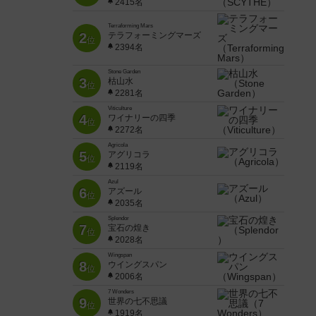
2415名
Terraforming Mars
2
テラフォーミングマーズ
位
2394名
Stone Garden
3
枯山水
位
2281名
Viticulture
4
ワイナリーの四季
位
2272名
Agricola
5
アグリコラ
位
2119名
Azul
6
アズール
位
2035名
Splendor
7
宝石の煌き
位
2028名
Wingspan
8
ウイングスパン
位
2006名
7 Wonders
9
世界の七不思議
位
1919名