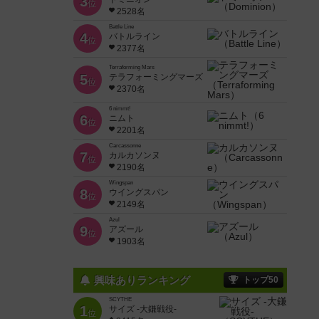
3
位
2528名
Battle Line
4
バトルライン
位
2377名
Terraforming Mars
5
テラフォーミングマーズ
位
2370名
6 nimmt!
6
ニムト
位
2201名
Carcassonne
7
カルカソンヌ
位
2190名
Wingspan
8
ウイングスパン
位
2149名
Azul
9
アズール
位
1903名
興味ありランキング
トップ50
SCYTHE
1
サイズ -大鎌戦役-
位