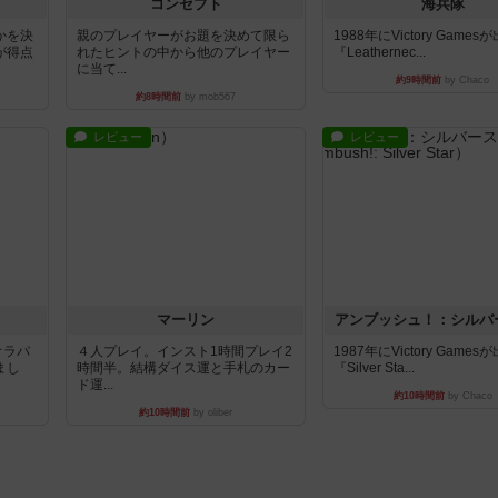
コンセプト
海兵隊
かを決
親のプレイヤーがお題を決めて限ら
1988年にVictory Game
が得点
れたヒントの中から他のプレイヤー
『Leathernec...
に当て...
約9時間前
by Chaco
約8時間前
by mob567
レビュー
レビュー
マーリン
アンブッシュ！：シルバ
オラパ
４人プレイ。インスト1時間プレイ2
1987年にVictory Game
まし
時間半。結構ダイス運と手札のカー
『Silver Sta...
ド運...
約10時間前
by Chaco
約10時間前
by oliber