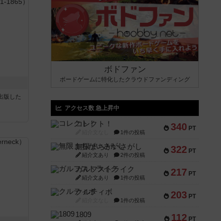
ボドファン
ボードゲームに特化したクラウドファンディング
sが出版した
アクセス数 急上昇中
コレクト！
340
PT
紹介文なし
1件の投稿
無限まちがいさがし
322
PT
紹介文あり
2件の投稿
ガルフストライク
217
PT
紹介文あり
1件の投稿
クルティボ
203
PT
紹介文なし
1件の投稿
1809
112
PT