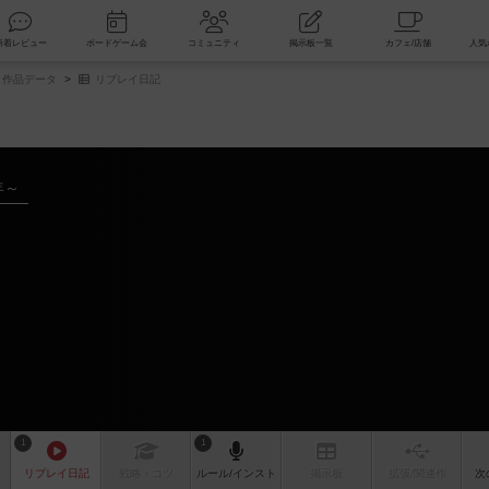
索
新着レビュー
ボードゲーム会
コミュニティ
掲示板一覧
作品データ
リプレイ日記
年～
1
1
リプレイ
日記
戦略
・コツ
ルール
/インスト
掲示板
拡張/関連
作
次