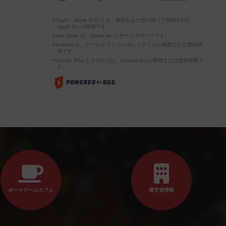
※Apple、Apple のロゴ は、米国および他の国々で登録された
Apple Inc.の商標です。
※App Store は、Apple Inc.のサービスマークです。
※Android は、グーグル インコーポレイテッドの商標または登録商
標です。
※Google Play とそのロゴは、Google Inc.の商標または登録商標で
す。
ボードゲームカフェ
運営者情報