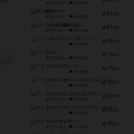
PT
紹介文あり
1件の投稿
南北戦争
91
PT
紹介文あり
1件の投稿
ふたつの城の物語
91
PT
紹介文あり
6件の投稿
ノームズ・アット・ナイト
88
PT
紹介文なし
1件の投稿
マーリン
76
PT
紹介文あり
6件の投稿
したひら
枚まで手
フラットアイアン
75
PT
紹介文なし
2件の投稿
トランスオリエント・エクスプレス
70
PT
紹介文なし
1件の投稿
アンブッシュ！：ムーブアウト！
59
PT
紹介文あり
1件の投稿
キャプテン・フリップ：イスラ・ボンバ
51
PT
紹介文なし
2件の投稿
ガルフストライク
46
PT
紹介文あり
1件の投稿