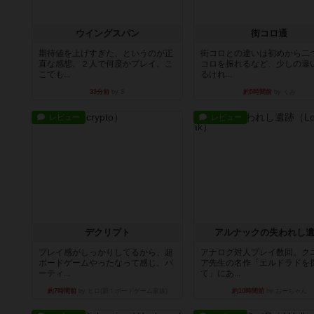
ウイングスパン
街コロ通
期待値を上げすぎた、というのが正
街コロとの違いは初めから二
直な感想。２人で何度かプレイ。こ
コロを振れるなど、少しの違
こでも...
るけれ...
33分前
by S
約5時間前
by くみ
レビュー
レビュー
デクリプト
アルナックの失われし
プレイ感がしっかりしてるから、超
アナログ対人プレイ数回。ク
ボードゲームやったなって感じ。パ
ア先生の名作「エルドラドを
ーティ...
て」にあ...
約7時間前
by ヒロ(新！ボードゲーム家族)
約10時間前
by おーちゃん