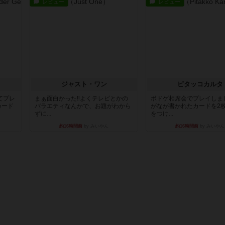
レビュー
レビュー
ジャスト・ワン
ピタッコカルタ
てプレ
まぁ面白かった‼️よくテレビとかの
ボドゲ相席会でプレイしま
カード
バラエティなんかで、お題がわから
がなが書かれたカードを2
ずに...
をつけ...
約16時間前
by みいやん
約16時間前
by みいやん