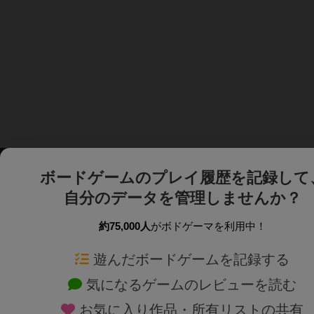
ボードゲームのプレイ履歴を記録して
自分のデータを管理しませんか？
約75,000人
がボドゲーマを利用中！
ボドゲーマTOP
ボードゲーム通販
遊んだボードゲームを記録する
気になるゲームのレビューを読む
ボードゲームを検索する
新作・再入荷情報
お気に入り作品・所有リストの共有
ボードゲームの新着レビュー
定番ボードゲームの通販