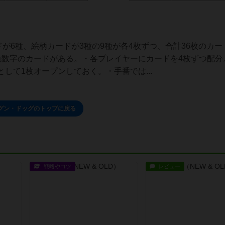
ドが6種、絵柄カードが3種の9種が各4枚ずつ、合計36枚のカー
色数字のカードがある。・各プレイヤーにカードを4枚ずつ配分
して1枚オープンしておく。・手番では...
グン・ドッグのトップに戻る
戦略やコツ
レビュー