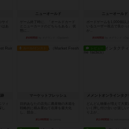
ニューオールド
ニューオールド
つサイ
ゲーム終了時に、「オールドカード
ボードゲームを1,000個以
いはあ
とニューカードのどちらもある」 状
いるユーザー視点で良かっ
態に...
か...
約6時間前
by オグランド（Oguland）
約6時間前
by オグランド（Ogu
ルール/インスト
レビュー
遺跡
マーケットフレッシュ
メメントオンラインタク
ニツィ
目的あなたの店先に農産物の木箱を
どんどん物量が増えて大変
探し
戦略的に積み重ねて在庫を最大化
いく押し付け合いが楽しい
し、競合...
り上が...
約14時間前
by jurong
約14時間前
by nekomanma