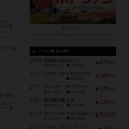
上持って
た点と悪
ボドファン
ボードゲームに特化したクラウドファンディング
land）
アクセス数 急上昇中
無限まちがいさがし
574
PT
紹介文あり
2件の投稿
リワイルド：サウスアメリカ
389
PT
紹介文なし
2件の投稿
アンダー・ザ・テーブラー
378
PT
紹介文あり
1件の投稿
ティクス
宵と暁の呪文書
133
PT
になって
紹介文あり
8件の投稿
ゲーム盛
セミファイナル ～お前はまだ生きている～
103
PT
紹介文あり
1件の投稿
222
ワン・トゥ・ファイブ
97