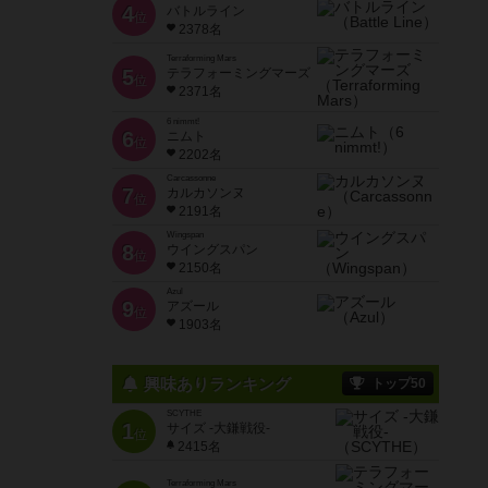
4
バトルライン
位
2378名
Terraforming Mars
5
テラフォーミングマーズ
位
2371名
6 nimmt!
6
ニムト
位
2202名
Carcassonne
7
カルカソンヌ
位
2191名
Wingspan
8
ウイングスパン
位
2150名
Azul
9
アズール
位
1903名
興味ありランキング
トップ50
SCYTHE
1
サイズ -大鎌戦役-
位
2415名
Terraforming Mars