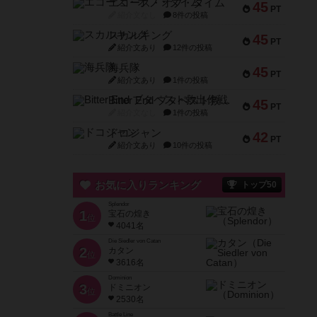
エコーズ・オブ・タイム
45
PT
紹介文なし
8件の投稿
スカルキング
45
PT
紹介文あり
12件の投稿
海兵隊
45
PT
紹介文あり
1件の投稿
Bitter End ブタペスト救出作戦
45
PT
紹介文なし
1件の投稿
ドコジャン
42
PT
紹介文あり
10件の投稿
お気に入りランキング
トップ50
Splendor
1
宝石の煌き
位
4041名
Die Siedler von Catan
2
カタン
位
3616名
Dominion
3
ドミニオン
位
2530名
Battle Line