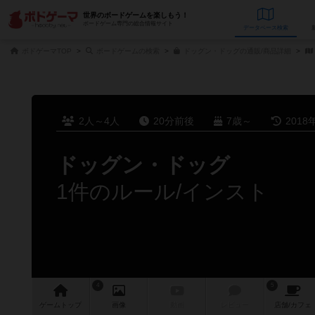
世界のボードゲームを楽しもう！
ボードゲーム専門の総合情報サイト
データベース
検
ボドゲーマTOP
ボードゲームの検索
ドッグン・ドッグの通販/商品詳細
2人～4人
20分前後
7歳～
2018
ドッグン・ドッグ
1件のルール/インスト
4
5
ゲーム
トップ
画像
動画
レビュー
店舗/
カフェ