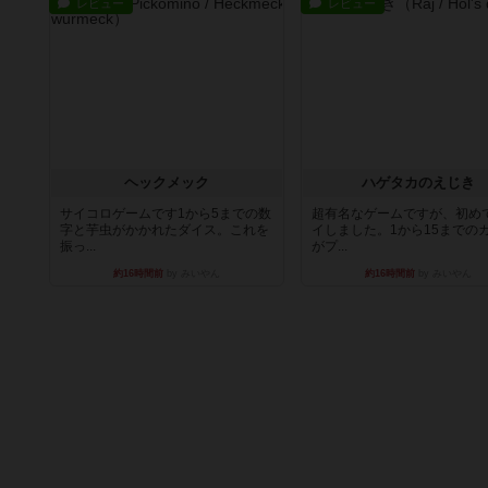
レビュー
レビュー
ヘックメック
ハゲタカのえじき
サイコロゲームです1から5までの数
超有名なゲームですが、初め
字と芋虫がかかれたダイス。これを
イしました。1から15までの
振っ...
がプ...
約16時間前
by みいやん
約16時間前
by みいやん