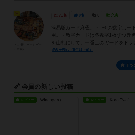
神
71名
0名
0
充実
簡易版カード麻雀。・1~6の数字カー
用。・数字カードは各数字1枚ずつ赤
を山札にして、一番上のガードをドラと
ヒロ(新！ボードゲー
ム家族)
続きを読む（5年以上前）
ドッ
会員の新しい投稿
レビュー
レビュー