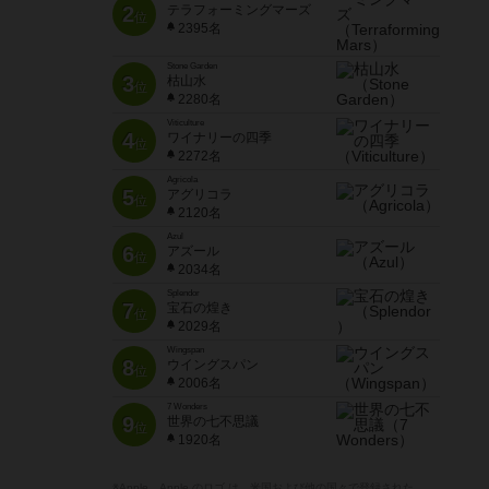
2
テラフォーミングマーズ
位
2395名
Stone Garden
3
枯山水
位
2280名
Viticulture
4
ワイナリーの四季
位
2272名
Agricola
5
アグリコラ
位
2120名
Azul
6
アズール
位
2034名
Splendor
7
宝石の煌き
位
2029名
Wingspan
8
ウイングスパン
位
2006名
7 Wonders
9
世界の七不思議
位
1920名
※Apple、Apple のロゴ は、米国および他の国々で登録された