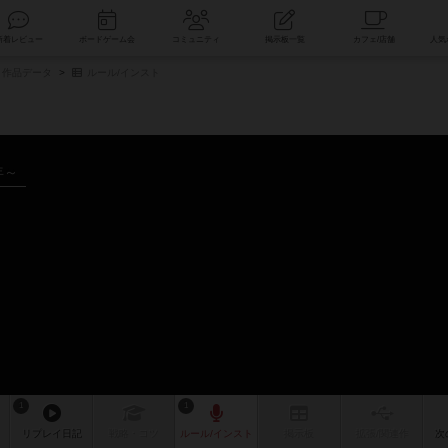
索
新着レビュー
ボードゲーム会
コミュニティ
掲示板一覧
作品データ
ルール/インスト
年～
1
1
リプレイ
日記
戦略
・コツ
ルール
/インスト
掲示板
拡張/関連
作
次