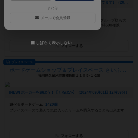
[NEW] 水曜日はイベントも行ってます（※通常営業もしてます）（2024年11月22日 16時51分）
または
遊べるボードゲーム
686個
メールで会員登録
JR瀬田駅 徒歩1分（京都駅から18分）！ おひとり様もグループ様も大
歓迎！未経験者〜上級者向け新作から過去の名作まで常時600種以...
しばらく表示しない
フォローする
プレイスペース
ボードゲームショップ＆プレイスペース さいふる[xi-full]
福岡県久留米市東櫛原町１１０５-１-2階
[NEW] ポーカーを遊ぼう！【くるぽか】（2024年09月01日 12時59分）
遊べるボードゲーム
1420個
プレイスペースで遊んで気に入ったゲームを購入することも出来ます！
フォローする