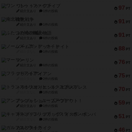
ワン・トゥ・ファイブ
97
PT
紹介文あり
1件の投稿
南北戦争
91
PT
紹介文あり
1件の投稿
ふたつの城の物語
91
PT
紹介文あり
6件の投稿
ノームズ・アット・ナイト
88
PT
紹介文なし
1件の投稿
マーリン
76
PT
紹介文あり
6件の投稿
フラットアイアン
75
PT
紹介文なし
2件の投稿
トランスオリエント・エクスプレス
70
PT
紹介文なし
1件の投稿
アンブッシュ！：ムーブアウト！
59
PT
紹介文あり
1件の投稿
キャプテン・フリップ：イスラ・ボンバ
51
PT
紹介文なし
2件の投稿
ガルフストライク
46
PT