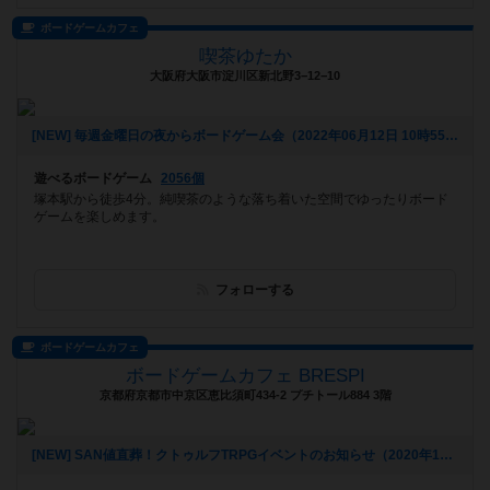
ボードゲームカフェ
喫茶ゆたか
大阪府大阪市淀川区新北野3−12−10
[NEW] 毎週金曜日の夜からボードゲーム会（2022年06月12日 10時55分）
遊べるボードゲーム
2056個
塚本駅から徒歩4分。純喫茶のような落ち着いた空間でゆったりボード
ゲームを楽しめます。
フォローする
ボードゲームカフェ
ボードゲームカフェ BRESPI
京都府京都市中京区恵比須町434-2 プチトール884 3階
[NEW] SAN値直葬！クトゥルフTRPGイベントのお知らせ（2020年11月29日 08時03分）