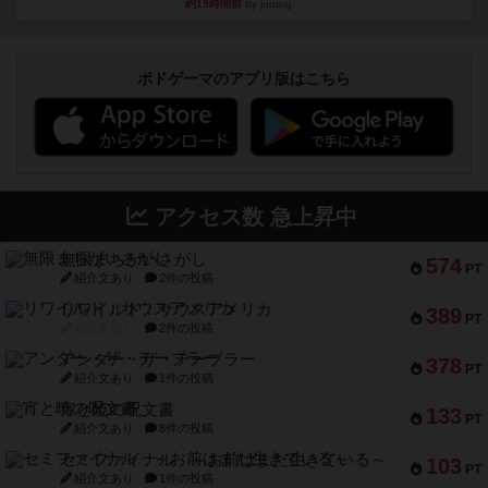
約19時間前
by jurong
ボドゲーマのアプリ版はこちら
アクセス数 急上昇中
無限まちがいさがし
574
PT
紹介文あり
2件の投稿
リワイルド：サウスアメリカ
389
PT
紹介文なし
2件の投稿
アンダー・ザ・テーブラー
378
PT
紹介文あり
1件の投稿
宵と暁の呪文書
133
PT
紹介文あり
8件の投稿
セミファイナル ～お前はまだ生きている～
103
PT
紹介文あり
1件の投稿