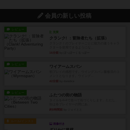
会員の新しい投稿
レビュー
充実
クランク! ：冒険者たち（拡張）
クランク！のプレイヤーごとに能力の違うキャラ
クターを使用できるようにな...
16分前
by ぽっぽーくるっぽー
レビュー
ワイアームスパン
初プレイの感想です。ウイングスパン履修済のコ
メントとなります。ウイング...
42分前
by daisdice
レビュー
ふたつの街の物語
タイルを4×4で並べて街づくりします。ただし、
街は各プレイヤーの間にあ...
約5時間前
by ジェイとと
ルール/インスト
画像付き
ざりかに将棋