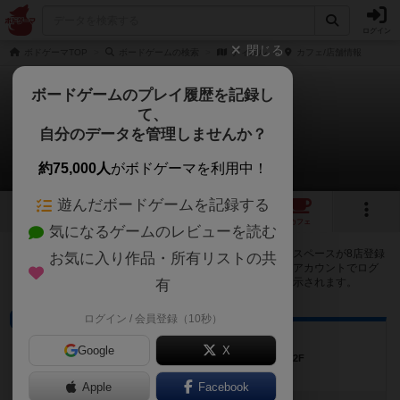
ログイン
閉じる
ボドゲーマTOP
ボードゲームの検索
ディズル
カフェ/店舗情報
ボードゲームのプレイ履歴を記録し
て、
ディズル
自分のデータを管理しませんか？
8店のカフェ/スペースが提供中
約75,000人
がボドゲーマを利用中！
遊んだボードゲームを記録する
3
1
8
トップ
画像
動画
レビュー
カフェ
気になるゲームのレビューを読む
ディズルで遊ぶことができるボードゲームカフェ・プレイスペースが8店登録
お気に入り作品・所有リストの共
されています。公開プロフィールの都道府県が設定されたアカウントでログ
インすると、同じ都道府県内の店舗に絞り込むボタンが表示されます。
有
ログイン / 会員登録（10秒）
ボードゲームカフェ
hello coffee stand
Google
X
滋賀県大津市大萱一丁目18-7グロワール赤羽2F
Apple
Facebook