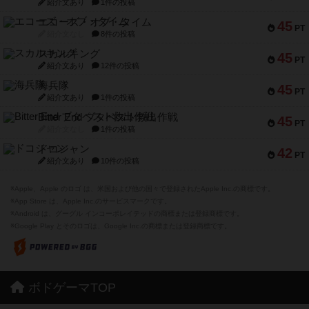
紹介文あり
1件の投稿
エコーズ・オブ・タイム
45
PT
紹介文なし
8件の投稿
スカルキング
45
PT
紹介文あり
12件の投稿
海兵隊
45
PT
紹介文あり
1件の投稿
Bitter End ブタペスト救出作戦
45
PT
紹介文なし
1件の投稿
ドコジャン
42
PT
紹介文あり
10件の投稿
※Apple、Apple のロゴ は、米国および他の国々で登録されたApple Inc.の商標です。
※App Store は、Apple Inc.のサービスマークです。
※Android は、グーグル インコーポレイテッドの商標または登録商標です。
※Google Play とそのロゴは、Google Inc.の商標または登録商標です。
ボドゲーマTOP