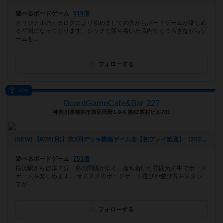
遊べるボードゲーム
519個
オリジナルのカタログにより初めましての方からボードゲームが楽しめ
る空間になっております。シックで落ち着いた店内でくつろぎながらゲ
ームを...
フォローする
バー
BoardGameCafe&Bar 227
神奈川県横浜市西区岡野1-9-6 第8Z西村ビル701
[NEW] 【9/26(月)】第3回デッキ構築ゲーム会【初プレイ歓迎】（2022年09月11日 20時39分）
遊べるボードゲーム
753個
横浜駅から徒歩７分。席の間隔が広く、落ち着いた雰囲気の中でボード
ゲームを楽しめます。 オススメのボードゲーム選びや遊び方をスタッ
フが...
フォローする