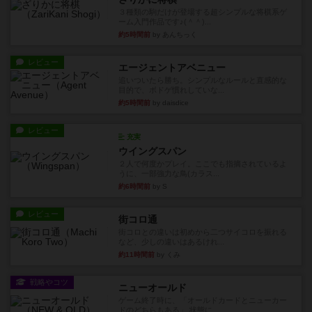
３種類の駒だけが登場する超シンプルな将棋系ゲ
ーム入門作品です♪(＾＾)...
約5時間前
by あんちっく
レビュー
エージェントアベニュー
追いついたら勝ち。シンプルなルールと直感的な
目的で、ボドゲ慣れしていな...
約5時間前
by daisdice
レビュー
充実
ウイングスパン
２人で何度かプレイ。ここでも指摘されているよ
うに、一部強力な鳥(カラス...
約6時間前
by S
レビュー
街コロ通
街コロとの違いは初めから二つサイコロを振れる
など、少しの違いはあるけれ...
約11時間前
by くみ
戦略やコツ
ニューオールド
ゲーム終了時に、「オールドカードとニューカー
ドのどちらもある」 状態に...