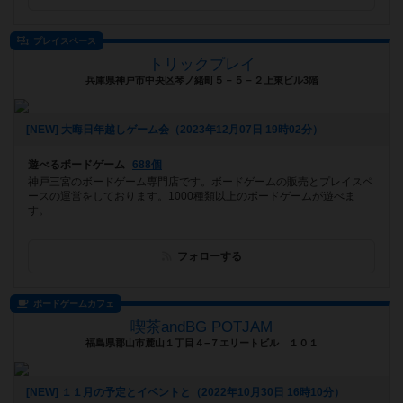
プレイスペース
トリックプレイ
兵庫県神戸市中央区琴ノ緒町５－５－２上東ビル3階
[NEW] 大晦日年越しゲーム会（2023年12月07日 19時02分）
遊べるボードゲーム
688個
神戸三宮のボードゲーム専門店です。ボードゲームの販売とプレイスペ
ースの運営をしております。1000種類以上のボードゲームが遊べま
す。
フォローする
ボードゲームカフェ
喫茶andBG POTJAM
福島県郡山市麓山１丁目４−７エリートビル １０１
[NEW] １１月の予定とイベントと（2022年10月30日 16時10分）