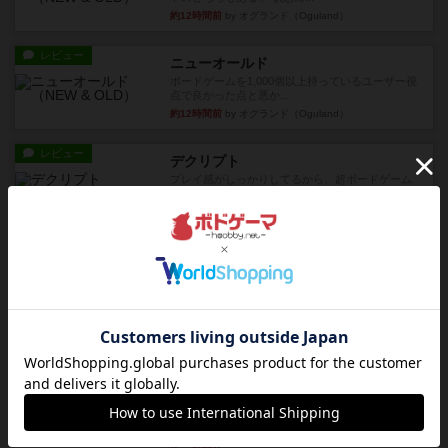
約12時間前
by オグランド（Oguland）
レビュー
ニューオールド
ボードゲームを1,000個以上持っているユーザー視
点で良かった点と悪か...
約12時間前
by オグランド（Oguland）
レビュー
デクリプト
プレイ感がしっかりしてるから、超ボードゲーム
やったなって感じ。パーティ...
約13時間前
by ヒロ(新！ボードゲーム家族)
レビュー
充実
アルナックの失われし遺跡
アナログ対人プレイ数回。クニツィア先生の名作
「エルドラドを探して」にあ...
約15時間前
by おーちゃん
ルール/インスト
画像付き
充実
マーケットフレッシュ
目的あなたの店先に農産物の木箱を戦略的に積み
重ねて在庫を最大化し、競合...