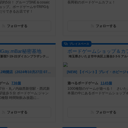
約5分！ グループSNE＆cosaic
長岡初のボードゲームカフェ！
ョップ。ボードゲームやTRPGを
だりできるお店です！
フォローする
フォローする
プレイスペース
rdGay.mBar秘密基地
東京都新宿区西新宿7-19-22ダイカンプラザシティ104
埼玉県さいたま市中央区上落合2-3-5 アル
[NEW] 10/27 12時開店（2024年10月27日 07時39分）
ゲーム
736個
遊べるボードゲーム
1145個
歩7分・丸ノ内線西新宿駅・西武新
1000種類のゲームが遊べる！ さいた
駅徒歩５分 ボードゲーム:ジャン
本屋の中にあるボードゲームショップ
0種類 時間制飲み放題に...
フォローする
フォローする