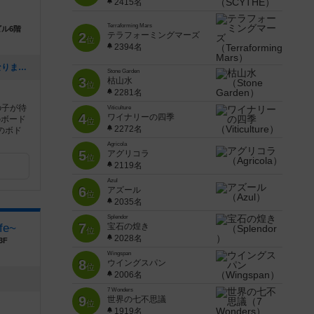
2415名
Terraforming Mars
ビル6階
2
テラフォーミングマーズ
位
2394名
[NEW] 【祝】提供ボドゲが500種類になりました！（2025年05月05日 18時08分）
Stone Garden
3
枯山水
位
2281名
の子が待
Viticulture
4
ワイナリーの四季
のボード
位
2272名
のボド
Agricola
5
アグリコラ
位
2119名
Azul
6
アズール
位
2035名
Splendor
7
fe~
宝石の煌き
位
2028名
3F
Wingspan
8
ウイングスパン
位
2006名
7 Wonders
9
世界の七不思議
位
1919名