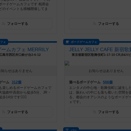
ボードゲームカフェです 相席会
どのイベントも積極開催してま
フォローする
フォローする
カフェ
ボードゲームカフェ
ームカフェ MERRILY
広島市西区井口鈴が台2-6-12
東京都新宿区歌舞伎町1-17-10 CR,B&Vビ
お知らせはありません
お知らせはありません
ゲーム
312個
遊べるボードゲーム
506個
も楽しめるボードゲームカフェで
エンタメの中心地・歌舞伎町に誕生し
大協創中高前から徒歩5分、JR・
は、賑わいの中にも落ち着いた空間を
14分です🚶‍♀️✨
る、都会のオアシスのようなボードゲ
ェです。
フォローする
フォローする
ス
バー