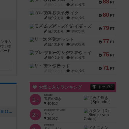
88
PT
紹介文なし
1件の投稿
ガルフストライク
80
PT
紹介文あり
1件の投稿
モズビ－ズ・レイダ－ズ
79
PT
紹介文あり
1件の投稿
リー対グラント
77
ナソルカ
PT
紹介文あり
1件の投稿
やすいボ
のボード
ブレーキング・アウェイ
75
PT
紹介文あり
4件の投稿
ザ・フラッド
71
PT
紹介文なし
1件の投稿
お気に入りランキング
トップ50
Splendor
1
宝石の煌き
位
4040名
Die Siedler von Catan
[NEW] アルバイト募集（2025年10月02日 21時39分）
2
カタン
位
3616名
Dominion
ドミニオン