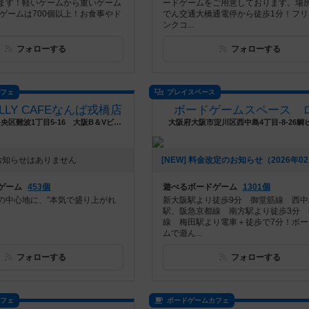
ます！軽いゲームから重いゲーム
ードゲームをご用意しております。場
ドゲームは700個以上！お食事やド
でん交通大橋通電停から徒歩1分！フリ
ンクコ...
フォローする
フォローする
カフェ
プレイスペース
JELLY CAFEなんば戎橋店
ボードゲームスペース 
大阪府大阪市中央区難波1丁目5-16 大阪B＆Vビル4F
大阪府大阪市淀川区西中島4丁目-8-26鯛ビ
お知らせはありません
ゲーム
453個
遊べるボードゲーム
1301個
の中心地に、”本気で盛り上がれ
新大阪駅より徒歩9分 御堂筋線 西中
駅、阪急京都線 南方駅より徒歩3分 
線 梅田駅より電車＋徒歩で7分！ボー
ムで遊ん...
フォローする
フォローする
カフェ
ボードゲームカフェ