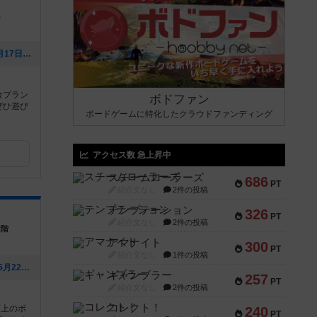
１
[NEW] 8月営業カレンダー（2026年07月17日 13時19分）
金プラン
ボドファン
ぜひ遊び
ボードゲームに特化したクラウドファンディング
アクセス数 急上昇中
スチームローラーズ
686
PT
紹介文なし
2件の投稿
テンプテーション
326
PT
紹介文なし
2件の投稿
2階
アマナイト
300
PT
紹介文なし
1件の投稿
[NEW] 6/7 カタンオープン（2026年05月22日 08時24分）
ギャンブラー
257
PT
紹介文なし
2件の投稿
コレクト！
類上のボ
240
PT