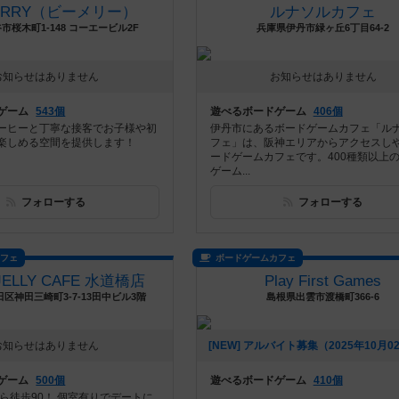
MERRY（ビーメリー）
ルナソルカフェ
市桜木町1-148 コーエービル2F
兵庫県伊丹市緑ヶ丘6丁目64-2
お知らせはありません
お知らせはありません
ゲーム
543個
遊べるボードゲーム
406個
ーヒーと丁寧な接客でお子様や初
伊丹市にあるボードゲームカフェ「ル
楽しめる空間を提供します！
フェ」は、阪神エリアからアクセスし
ードゲームカフェです。400種類以上
ゲーム...
フォローする
フォローする
カフェ
ボードゲームカフェ
 JELLY CAFE 水道橋店
Play First Games
区神田三崎町3-7-13田中ビル3階
島根県出雲市渡橋町366-6
お知らせはありません
ゲーム
500個
遊べるボードゲーム
410個
ら徒歩90！ 個室有りでデートに