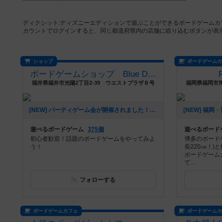
ディクシット:ディズニーエディションで遊ぶことができるボードゲームカ
カウントでログインすると、同じ都道府県内の店舗に絞り込むボタンが表
ショップ
ボードゲーム
ボードゲームショップ Blue Dice
福井県福井市光陽2丁目2-39 ウエストプラザＢ号
福岡県福岡市
[NEW] パーティゲーム会が開催されました！（2026年08月06日 20時08分）
遊べるボードゲーム
375個
遊べるボード
初心者歓迎！話題のボードゲームをやってみよ
博多のボード
う！
長220㎝！)
ボードゲーム
て...
フォローする
ボードゲームカフェ
ボードゲーム