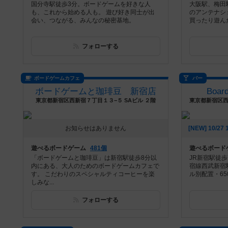
国分寺駅徒歩3分。ボードゲームを好きな人
大阪駅、梅田駅
も、これから始める人も。 遊び好き同士が出
のアンテナシ
会い、つながる、みんなの秘密基地。
買ったり遊ん
フォローする
ボードゲームカフェ
バー
ボードゲームと珈琲豆 新宿店
Boa
東京都新宿区西新宿７丁目１３−５ SAビル ２階
お知らせはありません
遊べるボードゲーム
481個
遊べるボード
「ボードゲームと珈琲豆」は新宿駅徒歩8分以
JR新宿駅徒
内にある、大人のためのボードゲームカフェで
宿線西武新宿
す。 こだわりのスペシャルティコーヒーを楽
ル別配置・65
しみな...
フォローする