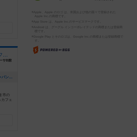
※Apple、Apple のロゴ は、米国および他の国々で登録された
Apple Inc.の商標です。
※App Store は、Apple Inc.のサービスマークです。
※Android は、グーグル インコーポレイテッドの商標または登録商
標です。
※Google Play とそのロゴは、Google Inc.の商標または登録商標で
す。
ボードゲームショップ＆カフェ クエスチョン
ーサB館
[NEW] 【イベント】プレイ・ホビージャパン！ 『ドミニオン』キャンペーン開催！（11/4 追記アリ）（2024年10月24日 21時41分）
ま市の
＆カフェ