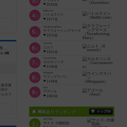
3
位
2528名
Battle Line
4
バトルライン
位
2377名
Terraforming Mars
5
テラフォーミングマーズ
位
2370名
6 nimmt!
6
ニムト
JELLY JELLY CAFE 新宿歌舞伎町店
位
2201名
ル 3階
Carcassonne
7
カルカソンヌ
位
2190名
Wingspan
8
ウイングスパン
位
2149名
た新店舗
Azul
提供す
9
アズール
位
ームカフ
1903名
興味ありランキング
トップ50
SCYTHE
1
サイズ -大鎌戦役-
位