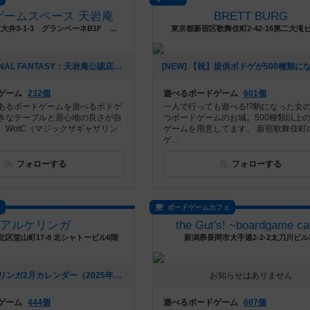
ゲームスペース 天岩庵
BRETT BURG
東京都品川区東大井3-1-3 グランベーネB1F 大井町Kanoa内
東京都新宿区歌舞伎町2-42-16第二大滝
[NEW] MtG FINAL FANTASY：天岩庵公認店イベントをまとめました（2025年06月09日 17時21分）
ゲーム
232個
遊べるボードゲーム
601個
あるボードゲームを遊べるボドゲ
一人で行っても遊べる!?駒になった女
きなテーブルと居心地の良さが自
つボードゲームのお城。500種類以上
。WotC（マジックザギャザリン
ゲームを用意してます。 新宿歌舞伎町
ゲ...
フォローする
フォローする
ス
ボードゲームカフェ
アルケリンガ
the Gut's! ~boardgame ca
区堂山町17-8 北シャトービル6階
新潟県長岡市大手通2-2-2太刀川ビル
[NEW] アルケリンガ2月カレンダー（2025年02月13日 16時53分）
お知らせはありません
ゲーム
444個
遊べるボードゲーム
607個