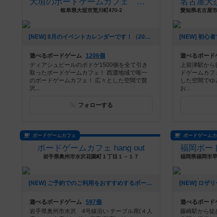
大垣のボードゲームカフェ 黒やぎさん
岐阜県大垣市荒川町470-2
[NEW] 8月のイベントカレンダーです！（2026年07月22日 01時06分）
遊べるボードゲーム
1206個
遊べるボード
ディアシュピールのボドゲ1500個を全て引き
上前津駅から
取ったボードゲームカフェ！ 西濃地域で唯一
ドゲームカフ
のボードゲームカフェ！ 広々とした空間で贅
した空間でゆ
沢...
お...
フォローする
ボードゲームカフェ
ボードゲーム
ボードゲームカフェ hang out
岩手県奥州市水沢花園町１丁目１－１７
[NEW] ご予約でのご利用をおすすめするボードゲーム（2026年07月04日 11時59分）
遊べるボードゲーム
597個
遊べるボード
岩手県奥州市水沢 4号線沿い テーブル席(４人
藤崎駅から徒