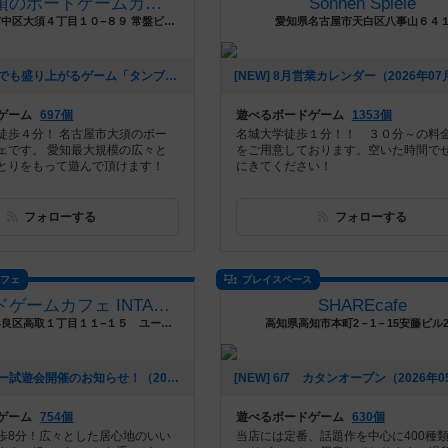
名古屋大須のボードゲームカフェ Board Game's
Sonnen Spiele
愛知県名古屋市中区大須４丁目１０−８９ 常盤ビル３階
愛知県名古屋市天白区八事山６４
[NEW] 初心者でも盛り上がるゲーム「タンブリンダイス」（2026年07月17日 14時05分）
ゲーム
697個
遊べるボードゲーム
1353個
徒歩４分！ 名古屋市大須のボー
名城大学徒歩１分！！ ３０分～の料
ェです。 愛知最大規模の広々と
をご用意しております。空いた時間で
とりをもって遊んで頂けます！
にきてください！
フォローする
フォローする
カフェ
プレイスペース
福岡ボードゲームカフェ INTALES Cafe
SHAREcafe
福岡県福岡市早良区高取１丁目１１−１５ ユーテラス高取
高知県高知市本町2－1－15安藤ビル
[NEW] ロザリー試遊会開催のお知らせ！（2026年06月23日 05時02分）
ゲーム
754個
遊べるボードゲーム
630個
歩8分！広々とした居心地のいい
当店には定番、話題作を中心に400種