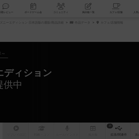
索
新着レビュー
ボードゲーム会
コミュニティ
掲示板一覧
ズニーエディション 日本語版の通販/商品詳細
作品データ
カフェ/店舗情報
年～
エディション
提供中
15
リプレイ
日記
戦略
・コツ
ルール
/インスト
掲示板
拡張/関連
作
次