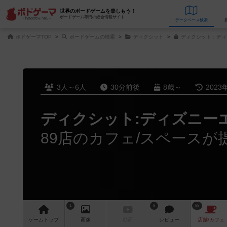
世界のボードゲームを楽しもう！
ボードゲーム専門の総合情報サイト
データベース
検
ボドゲーマTOP
ボードゲームの検索
ディクシット
ディクシット：ディ
3人～6人
30分前後
8歳～
2023
ディクシット:ディズニー
89店のカフェ/スペースが
1
9
89
ゲーム
トップ
画像
動画
レビュー
店舗/
カフェ