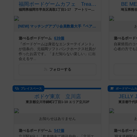
福岡ボードゲームカフェ Treasure Box
BE 
福岡県福岡市早良区高取1丁目1-17 アートリーチェ3F
埼玉県熊谷
[NEW] マッチングアプリ会員数最大手『ペアーズ』との初の【ボードゲームマッチングイベント】開催決定‼️（2026年01月06日 16時43分）
遊べるボードゲーム
639個
遊べるボード
『ボードゲームは身近なエンターテイメント』
自家焙煎のコ
が信条の、元福岡ソフトバンクホークス社員が
心者の方でも
作ったお店です。「まだ知らない楽しい」に出
会えるサ...
フォローする
プレイスペース
ボードゲーム
ボドゲ東京 立川店
JELLY
東京都立川市錦町2丁目1-10 エリア立川2F
東京都千代田
お知らせはありません
遊べるボードゲーム
547個
遊べるボード
立川駅4分！「飲食物全て持込自由」「立川エ
JR水道橋駅か