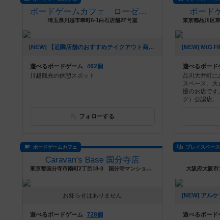
ボードゲームカフェ ローゼンブルク
ボード
埼玉県川越市幸町6-1白石店舗2F号室
[NEW] 【近隣店舗のおすすめテイクアウト商品】〜その10〜 （2025年07月11日 15時03分）
遊べるボードゲーム
462個
遊べるボード
川越観光の休憩スポット
品川大井町に
スペース。大
慢のお店です
グ）公認店。
フォローする
ボードゲームカフェ
プレイスペー
Caravan’s Base 国分寺店
東京都国分寺市南町2丁目18-3 国分寺マンション B08
大阪府大阪市北
お知らせはありません
遊べるボードゲーム
728個
遊べるボード