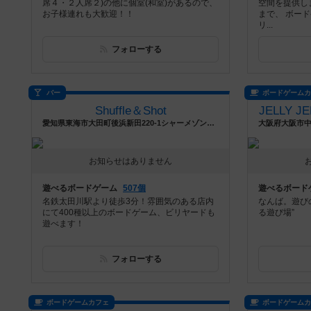
席４・２人席２)の他に個室(和室)があるので、
空間を提供し
お子様連れも大歓迎！！
まで、 ボー
リ...
フォローする
バー
ボードゲーム
Shuffle＆Shot
JELLY 
愛知県東海市大田町後浜新田220-1シャーメゾン叶E号室
お知らせはありません
遊べるボードゲーム
507個
遊べるボード
名鉄太田川駅より徒歩3分！雰囲気のある店内
なんば。遊び
にて400種以上のボードゲーム、ビリヤードも
る遊び場”
遊べます！
フォローする
ボードゲームカフェ
ボードゲーム