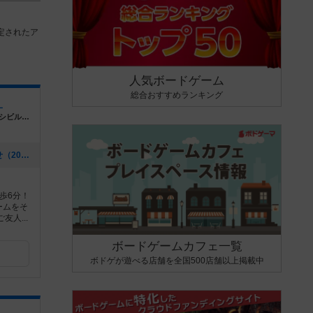
定されたア
人気ボードゲーム
総合おすすめランキング
L
愛知県名古屋市中区大須4丁目1-79第2ハヤシビル地下1階
[NEW] 2026年8月の営業予定のお知らせ（2026年08月04日 18時51分）
歩6分！
ームをそ
人...
ボードゲームカフェ一覧
ボドゲが遊べる店舗を全国500店舗以上掲載中