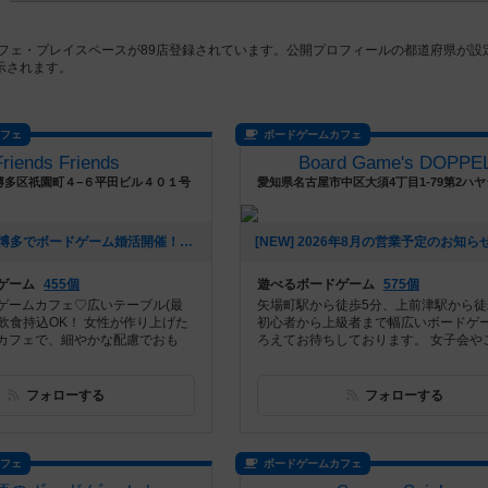
フェ・プレイスペースが89店登録されています。公開プロフィールの都道府県が設
示されます。
カフェ
ボードゲームカフェ
Friends Friends
Board Game's DOPPE
博多区祇園町４−６平田ビル４０１号
[NEW] 福岡・博多でボードゲーム婚活開催！8月29日㈰（2026年08月05日 16時55分）
ゲーム
455個
遊べるボードゲーム
575個
ゲームカフェ♡広いテーブル(最
矢場町駅から徒歩5分、上前津駅から徒
と飲食持込OK！ 女性が作り上げた
初心者から上級者まで幅広いボードゲ
カフェで、細やかな配慮でおも
ろえてお待ちしております。 女子会やご友
フォローする
フォローする
カフェ
ボードゲームカフェ