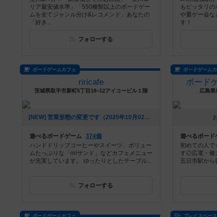
リア最安値水準」「550種類以上のボードゲー
もピッタリの
ムを全てジャンル分け&レコメンド」あなたの
や重ゲー会な
「好き...
す！
フォローする
ボードゲームカフェ
ボードゲーム
riricafe
ボードゲ
茨城県取手市新町5丁目18−12アイコービル１階
広島県
[NEW] 営業形態の変更です（2025年10月02日 12時44分）
遊べるボードゲーム
374個
遊べるボード
ハンドドリップコーヒーやスイーツ、ボリュー
初めての人で
ムたっぷりな「ririサンド」などカフェメニュー
す◎広電・修
が充実しています。 ゆったりとしたテーブル...
五日市駅から徒歩
フォローする
ボードゲームカフェ
プレイスペー