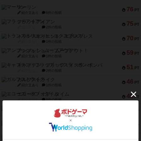
マーリン
76
PT
紹介文あり
6件の投稿
フラットアイアン
75
PT
紹介文なし
2件の投稿
トランスオリエント・エクスプレス
70
PT
紹介文なし
1件の投稿
アンブッシュ！：ムーブアウト！
59
PT
紹介文あり
1件の投稿
キャプテン・フリップ：イスラ・ボンバ
51
PT
紹介文なし
2件の投稿
ガルフストライク
46
PT
紹介文あり
1件の投稿
エコーズ・オブ・タイム
45
PT
紹介文なし
8件の投稿
スカルキング
45
PT
紹介文あり
12件の投稿
海兵隊
45
PT
紹介文あり
1件の投稿
Bitter End ブタペスト救出作戦
45
PT