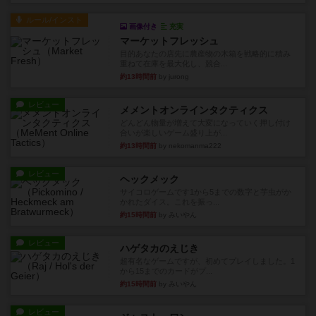
ルール/インスト
画像付き
充実
マーケットフレッシュ
目的あなたの店先に農産物の木箱を戦略的に積み
重ねて在庫を最大化し、競合...
約13時間前
by jurong
レビュー
メメントオンラインタクティクス
どんどん物量が増えて大変になっていく押し付け
合いが楽しいゲーム盛り上が...
約13時間前
by nekomanma222
レビュー
ヘックメック
サイコロゲームです1から5までの数字と芋虫がか
かれたダイス。これを振っ...
約15時間前
by みいやん
レビュー
ハゲタカのえじき
超有名なゲームですが、初めてプレイしました。1
から15までのカードがプ...
約15時間前
by みいやん
レビュー