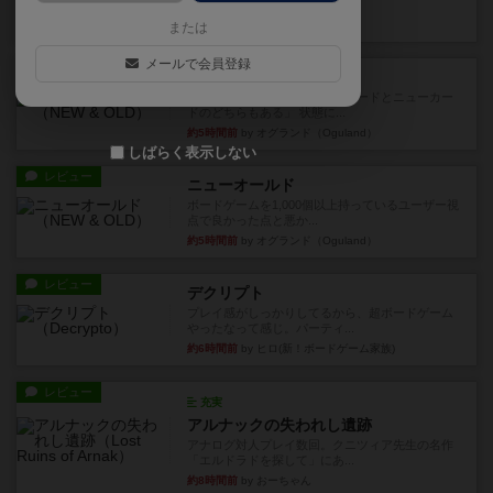
など、少しの違いはあるけれ...
約4時間前
by くみ
または
メールで会員登録
戦略やコツ
ニューオールド
ゲーム終了時に、「オールドカードとニューカー
ドのどちらもある」 状態に...
約5時間前
by オグランド（Oguland）
しばらく表示しない
レビュー
ニューオールド
ボードゲームを1,000個以上持っているユーザー視
点で良かった点と悪か...
約5時間前
by オグランド（Oguland）
レビュー
デクリプト
プレイ感がしっかりしてるから、超ボードゲーム
やったなって感じ。パーティ...
約6時間前
by ヒロ(新！ボードゲーム家族)
レビュー
充実
アルナックの失われし遺跡
アナログ対人プレイ数回。クニツィア先生の名作
「エルドラドを探して」にあ...
約8時間前
by おーちゃん