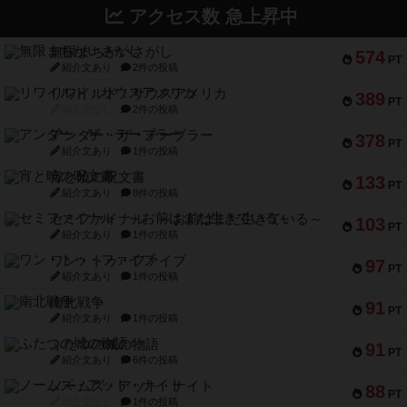
アクセス数 急上昇中
無限まちがいさがし
574
PT
紹介文あり
2件の投稿
リワイルド：サウスアメリカ
389
PT
紹介文なし
2件の投稿
アンダー・ザ・テーブラー
378
PT
紹介文あり
1件の投稿
宵と暁の呪文書
133
PT
紹介文あり
8件の投稿
セミファイナル ～お前はまだ生きている～
103
PT
紹介文あり
1件の投稿
ワン・トゥ・ファイブ
97
PT
紹介文あり
1件の投稿
南北戦争
91
PT
紹介文あり
1件の投稿
ふたつの城の物語
91
PT
紹介文あり
6件の投稿
ノームズ・アット・ナイト
88
PT
紹介文なし
1件の投稿