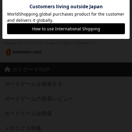
紹介文なし
1件の投稿
ドコジャン
42
PT
紹介文あり
10件の投稿
※Apple、Apple のロゴ は、米国および他の国々で登録されたApple Inc.の商標です。
※App Store は、Apple Inc.のサービスマークです。
※Android は、グーグル インコーポレイテッドの商標または登録商標です。
※Google Play とそのロゴは、Google Inc.の商標または登録商標です。
ボドゲーマTOP
ボードゲームを検索する
ボードゲームの新着レビュー
ボードゲーム会情報
メカニクス特集