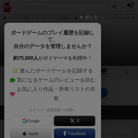
ログイン
閉じる
ボドゲーマTOP
ボードゲームの検索
ディナー・イン・パリ 完全日本語版の通販
ボードゲームのプレイ履歴を記録し
て、
ディナー・イン・パリ
自分のデータを管理しませんか？
0件の戦略やコツ
約75,000人
がボドゲーマを利用中！
遊んだボードゲームを記録する
3
4
3
41
トップ
画像
動画
レビュー
カフェ
気になるゲームのレビューを読む
お気に入り作品・所有リストの共
ディナー・イン・パリのトップに戻る
有
ログイン / 会員登録（10秒）
会員の新しい投稿
Google
X
レビュー
街コロ通
Apple
Facebook
街コロとの違いは初めから二つサイコロを振れる