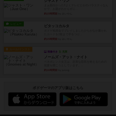
ジャスト・ワン
まぁ面白かった‼️よくテレビとかのバラエティなん
かで、お題がわからずに...
約15時間前
by みいやん
レビュー
ピタッコカルタ
ボドゲ相席会でプレイしましたひらがなが書かれ
たカードを2枚まで手をつけ...
約15時間前
by みいやん
ルール/インスト
画像付き
充実
ノームズ・アット・ナイト
ベネボレンス女王は、忠実な臣民を称えるための
祝宴を開こうとしています。...
約16時間前
by jurong
ボドゲーマのアプリ版はこちら