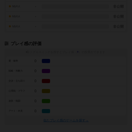
-
非公開
3点の人
-
非公開
2点の人
-
非公開
1点の人
プレイ感の評価
トグルスイッチを押すとプレイ感（
※
）の投票ができます
0
運・確率
0
戦略・判断力
0
交渉・立ち回り
0
心理戦・ブラフ
0
攻防・戦闘
0
アート・外見
似たプレイ感のゲームを探す→