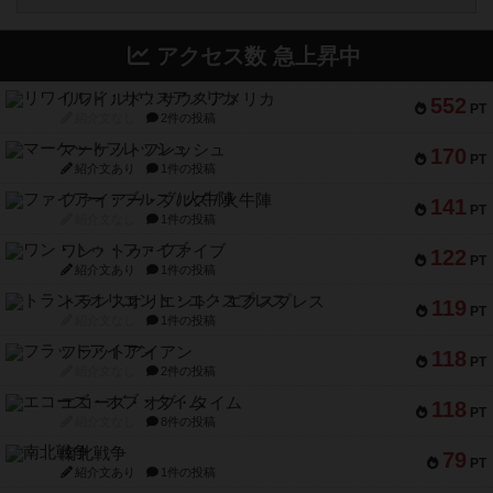
アクセス数 急上昇中
リワイルド：サウスアメリカ
552
PT
紹介文なし
2件の投稿
マーケットフレッシュ
170
PT
紹介文あり
1件の投稿
ファイアー・ブルズ / 火牛陣
141
PT
紹介文なし
1件の投稿
ワン・トゥ・ファイブ
122
PT
紹介文あり
1件の投稿
トランスオリエント・エクスプレス
119
PT
紹介文なし
1件の投稿
フラットアイアン
118
PT
紹介文なし
2件の投稿
エコーズ・オブ・タイム
118
PT
紹介文なし
8件の投稿
南北戦争
79
PT
紹介文あり
1件の投稿