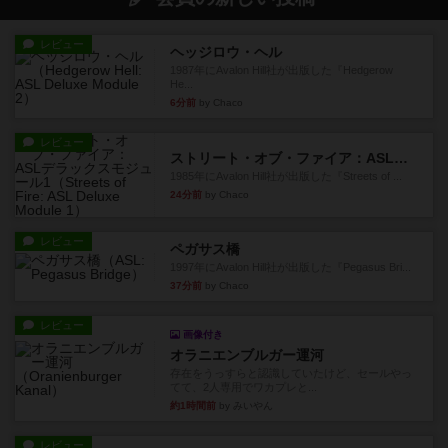
レビュー
ヘッジロウ・ヘル
1987年にAvalon Hill社が出版した『Hedgerow
He...
6分前
by Chaco
レビュー
ストリート・オブ・ファイア：ASLデラックスモジュール1
1985年にAvalon Hill社が出版した『Streets of ...
24分前
by Chaco
レビュー
ペガサス橋
1997年にAvalon Hill社が出版した『Pegasus Bri...
37分前
by Chaco
レビュー
画像付き
オラニエンブルガー運河
存在をうっすらと認識していたけど、セールやっ
てて、2人専用でワカプレと...
約1時間前
by みいやん
レビュー