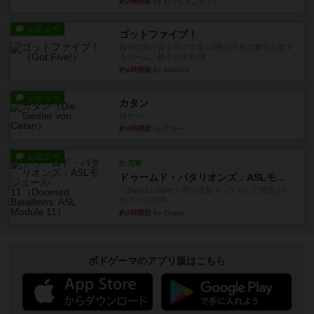
約2時間前
by おっちょこちょい
レビュー
ゴットファイブ！
自分の前に背を向けて並ぶ5枚の手札の数字を当て
るゲーム。相手の手札/場...
約4時間前
by daisdice
レビュー
カタン
神ゲー
約4時間前
by アプー
レビュー
充実
ドゥームド・バタリオンズ：ASLモジュール11
『Squad Leader』用の追加マップとして発売され
たマップの#9...
約4時間前
by Chaco
ボドゲーマのアプリ版はこちら