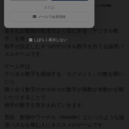
論理パズル
デジタル数字
ゲームマーケット2024秋
または
フォアシュピール2024秋大阪
メールで会員登録
BGBE2025
皆さんが普段の生活でよく目にする「デジタル数
字」を使って
しばらく表示しない
相手が設定した６つのデジタル数字を当てる論理パ
ズルゲームです。
ゲーム中は、
デジタル数字を構成する「セグメント」の数を聞い
たり、
隣り合う数字の大小やその数字が偶数か奇数かを聞
いたりすることで
相手の数字を突き止めていきます。
普段、数独やワードル（Wordle）といったような論
理パズルを嗜む人にオススメのゲームです。