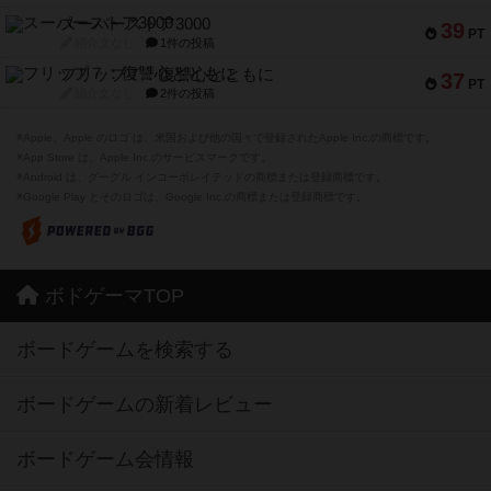
スーパーストア3000
39
PT
紹介文なし
1件の投稿
フリップ７：復讐心とともに
37
PT
紹介文なし
2件の投稿
※Apple、Apple のロゴ は、米国および他の国々で登録されたApple Inc.の商標です。
※App Store は、Apple Inc.のサービスマークです。
※Android は、グーグル インコーポレイテッドの商標または登録商標です。
※Google Play とそのロゴは、Google Inc.の商標または登録商標です。
ボドゲーマTOP
ボードゲームを検索する
ボードゲームの新着レビュー
ボードゲーム会情報