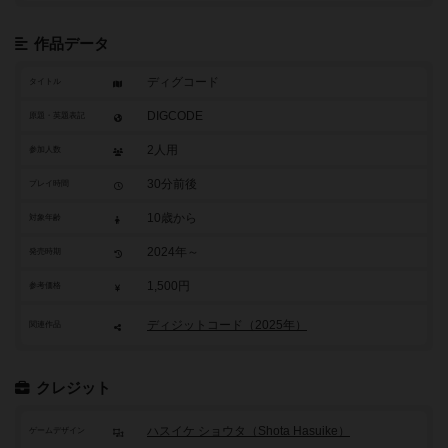
作品データ
ディグコード
タイトル
DIGCODE
原題・英題表記
2人用
参加人数
30分前後
プレイ時間
10歳から
対象年齢
2024年～
発売時期
1,500円
参考価格
ディジットコード（2025年）
関連作品
クレジット
ハスイケ ショウタ（Shota Hasuike）
ゲームデザイン