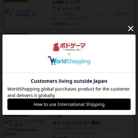
画像付き
充実
フィッシェン2
ゲームの流れはフィッシェンだが、ゲーム開始時
はペリカンとエビの2スート...
約1時間前
by うらまこ
レビュー
パイパー戦闘団2
1996年にAvalon Hill社が出版した『Kampfgruppe...
約1時間前
by Chaco
レビュー
パイパー戦闘団1
1993年にAvalon Hill社が出版した『Kampfgruppe...
約2時間前
by Chaco
レビュー
レッドバリケ－ド工場
1989年にAvalon Hill社が出版した『Red Barrica...
約2時間前
by Chaco
レビュー
充実
オラニエンブルガー運河
友人の所持してるゲームをさせてもらいました。
まだワーカーの置いていない...