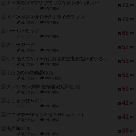
キャプテン・フリップ：イスラ・ボンバ
72
PT
紹介文なし
2件の投稿
メメントオンラインタクティクス
70
PT
紹介文あり
4件の投稿
パーミッド
68
PT
紹介文なし
1件の投稿
クリーグ
57
PT
紹介文あり
1件の投稿
セミファイナル ～お前はまだ生きている～
53
PT
紹介文あり
1件の投稿
ふたつの街の物語
52
PT
紹介文あり
18件の投稿
クランク! ：冒険者たち（拡張）
50
PT
紹介文あり
4件の投稿
とうほうの！
42
PT
紹介文なし
1件の投稿
スターマイン・ラミー ポケット
42
PT
紹介文あり
2件の投稿
海兵隊
39
PT
紹介文あり
1件の投稿