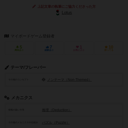
上記文章の執筆にご協力くださった方
Lotus
マイボードゲーム登録者
5
7
1
10
興味あり
経験あり
お気に入り
持ってる
テーマ/フレーバー
ノンテーマ（Non-Themed）
その他のコンセプト
メカニクス
推理（Deduction）
情報の扱い方等
パズル（Puzzle）
その他のメカニクスや仕組み