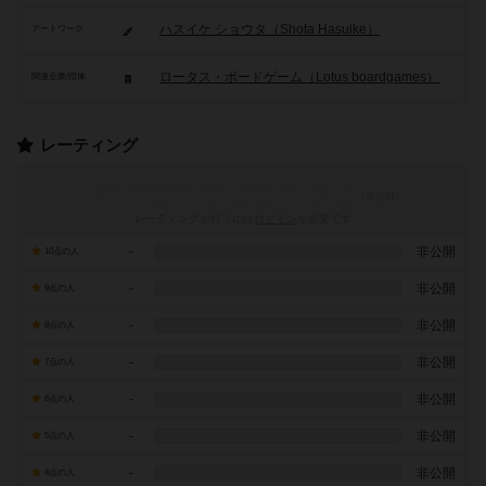
ハスイケ ショウタ（Shota Hasuike）
アートワーク
ロータス・ボードゲーム（Lotus boardgames）
関連企業/団体
レーティング
レーティングを行うには
ログイン
が必要です
-
非公開
10点の人
-
非公開
9点の人
-
非公開
8点の人
-
非公開
7点の人
-
非公開
6点の人
-
非公開
5点の人
-
非公開
4点の人