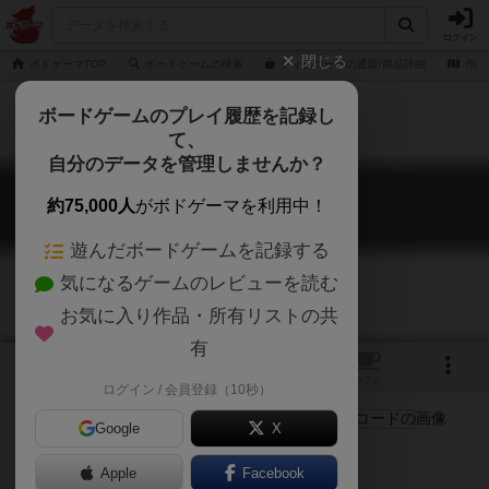
ログイン
閉じる
ボドゲーマTOP
ボードゲームの検索
ディグコードの通販/商品詳細
作品
ボードゲームのプレイ履歴を記録し
て、
自分のデータを管理しませんか？
ディグコード
約75,000人
がボドゲーマを利用中！
DIGCODE
遊んだボードゲームを記録する
気になるゲームのレビューを読む
お気に入り作品・所有リストの共
有
3
1
トップ
画像
動画
レビュー
カフェ
ログイン / 会員登録（10秒）
Google
X
デジタル数字で論理パズル！
Apple
Facebook