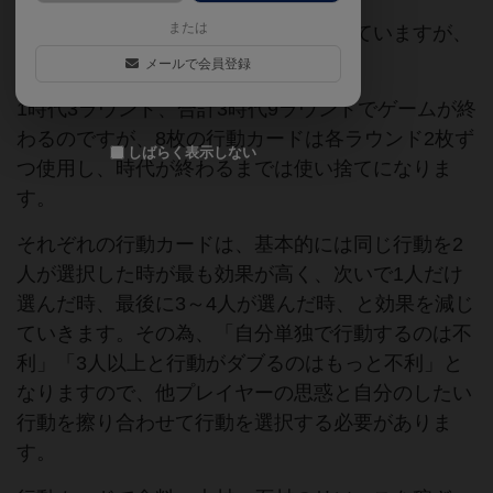
または
タイトル通り、文明発展をテーマにしていますが、
総じて「軽い」ゲームです。
メールで会員登録
1時代3ラウンド、合計3時代9ラウンドでゲームが終
わるのですが、8枚の行動カードは各ラウンド2枚ず
しばらく表示しない
つ使用し、時代が終わるまでは使い捨てになりま
す。
それぞれの行動カードは、基本的には同じ行動を2
人が選択した時が最も効果が高く、次いで1人だけ
選んだ時、最後に3～4人が選んだ時、と効果を減じ
ていきます。その為、「自分単独で行動するのは不
利」「3人以上と行動がダブるのはもっと不利」と
なりますので、他プレイヤーの思惑と自分のしたい
行動を擦り合わせて行動を選択する必要がありま
す。