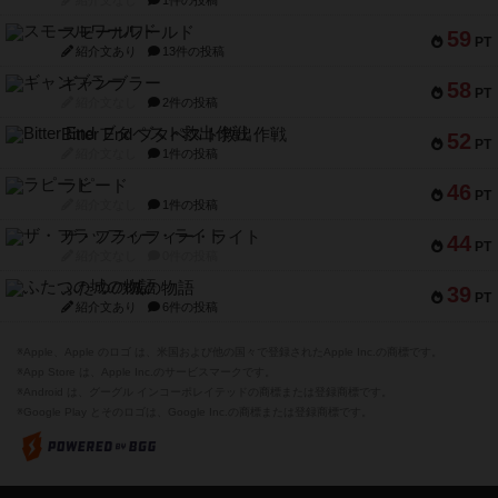
紹介文なし
1件の投稿
スモールワールド
59
PT
紹介文あり
13件の投稿
ギャンブラー
58
PT
紹介文なし
2件の投稿
Bitter End ブタペスト救出作戦
52
PT
紹介文なし
1件の投稿
ラピード
46
PT
紹介文なし
1件の投稿
ザ・フラッフィー・ライト
44
PT
紹介文なし
0件の投稿
ふたつの城の物語
39
PT
紹介文あり
6件の投稿
※Apple、Apple のロゴ は、米国および他の国々で登録されたApple Inc.の商標です。
※App Store は、Apple Inc.のサービスマークです。
※Android は、グーグル インコーポレイテッドの商標または登録商標です。
※Google Play とそのロゴは、Google Inc.の商標または登録商標です。