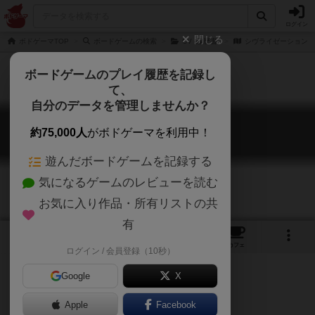
ログイン
閉じる
ボドゲーマTOP
ボードゲームの検索
CV -履歴書-
シヴライゼーション
ボードゲームのプレイ履歴を記録し
て、
自分のデータを管理しませんか？
シヴライゼーション
約75,000人
がボドゲーマを利用中！
CVlizations
遊んだボードゲームを記録する
気になるゲームのレビューを読む
お気に入り作品・所有リストの共
有
1
1
7
トップ
画像
動画
レビュー
カフェ
ログイン / 会員登録（10秒）
Google
X
海外ゲームの日本語版
文明発展
Apple
Facebook