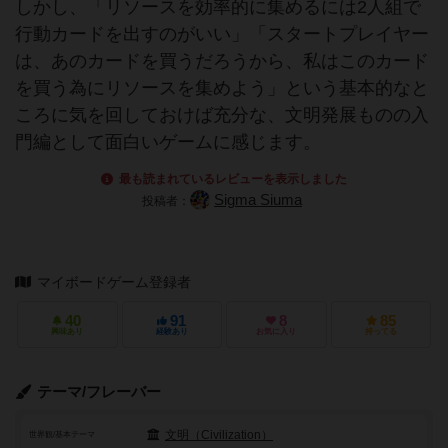
しかし、「リソースを効率的に集めるには2人組で
行動カードを出すのがいい」「スタートプレイヤー
は、あのカードを買うだろうから、私はこのカード
を買う為にリソースを集めよう」という基本的なと
ころに気を回しておけば充分な、文明発展ものの入
門編として面白いゲームに感じます。
最も読まれているレビューを表示しました
Sigma Siuma
投稿者：
マイボードゲーム登録者
40
91
8
85
興味あり
経験あり
お気に入り
持ってる
テーマ/フレーバー
文明（Civilization）
世界観/基本テーマ