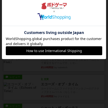
自分のカードは見えず他のプレイヤーのカードが
見える状態でカードを教えた...
約6時間前
by mob567
レビュー
充実
アンダー・ザ・テーブラー
笑えるバカゲームを集めているライトゲーマーと
してのレビューです。正体隠...
約8時間前
by toyota
レビュー
充実
ワン・トゥ・ファイブ
とにかくお手軽にすき間時間をうめるゲームとし
て重宝するゲームです。いわ...
約10時間前
by nabekoh
レビュー
充実
エコーズ・オブ・タイム
カードゲームにファイナルファンタジーのアクテ
ィブタイムバトル（もしくは...
約14時間前
by ジェイとと
レビュー
シャット・ザ・ボックス