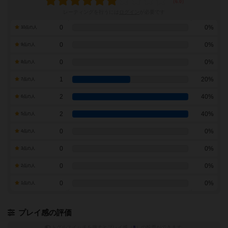
レーティングを行うには
ログイン
が必要です
0
0%
10点の人
0
0%
9点の人
0
0%
8点の人
1
20%
7点の人
2
40%
6点の人
2
40%
5点の人
0
0%
4点の人
0
0%
3点の人
0
0%
2点の人
0
0%
1点の人
プレイ感の評価
トグルスイッチを押すとプレイ感（
※
）の投票ができます