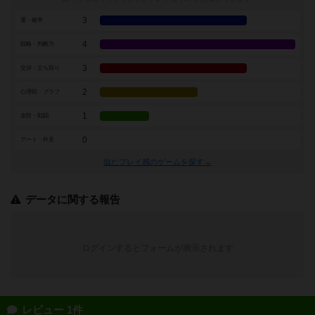
3
運・確率
4
戦略・判断力
3
交渉・立ち回り
2
心理戦・ブラフ
1
攻防・戦闘
0
アート・外見
似たプレイ感のゲームを探す→
データに関する報告
ログインするとフォームが表示されます
レビュー 1件