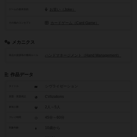
お笑い（Joke）
ゲームの基本目的
カードゲーム（Card Game）
その他のコンセプト
メカニクス
ハンドマネージメント（Hand Management）
得点や資源等の獲得ルール
作品データ
シヴライゼーション
タイトル
CVlizations
原題・英題表記
2人～5人
参加人数
45分～60分
プレイ時間
10歳から
対象年齢