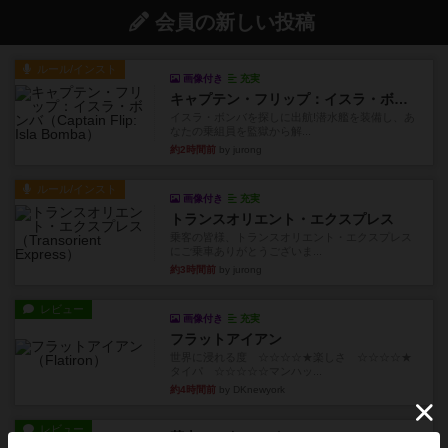
会員の新しい投稿
ルール/インスト
画像付き
充実
キャプテン・フリップ：イスラ・ボンバ
イスラ・ボンバを探しに出航!潜水艦を装備し、あ
なたの乗組員を監獄から解...
約2時間前
by jurong
ルール/インスト
画像付き
充実
トランスオリエント・エクスプレス
乗客の皆様、トランスオリエント・エクスプレス
にご乗車ありがとうございま...
約3時間前
by jurong
レビュー
画像付き
充実
フラットアイアン
世界に浸れる度 ☆☆☆☆★楽しさ ☆☆☆☆★
タイパ ☆☆☆☆☆マンハッ...
約4時間前
by DKnewyork
レビュー
花火：スターマイン