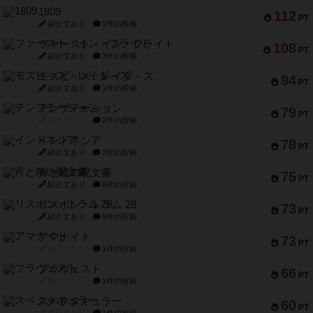
1809
112
PT
紹介文あり
1件の投稿
ファースト・イン・フライト
108
PT
紹介文あり
3件の投稿
モズビ－ズ・レイダ－ズ
94
PT
紹介文あり
1件の投稿
テンプテーション
79
PT
紹介文なし
2件の投稿
インドネシア
78
PT
紹介文あり
2件の投稿
宵と暁の呪文書
75
PT
紹介文あり
8件の投稿
リスボン・トラム 28
73
PT
紹介文あり
9件の投稿
アマナイト
73
PT
紹介文なし
1件の投稿
ブラヴェスト
66
PT
紹介文なし
1件の投稿
スペクタキュラー
60
PT