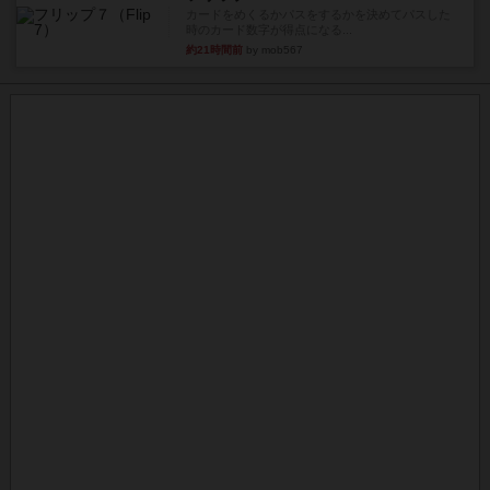
カードをめくるかパスをするかを決めてパスした
時のカード数字が得点になる...
約21時間前
by mob567