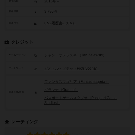
2015年～
発売時期
3,780円
参考価格
CV -履歴書-（CV）
関連作品
クレジット
ジャン・ザレフスキ （Jan Zalewski）
ゲームデザイン
ピオトル・ソチャ（Piotr Socha）
アートワーク
ファンタスマゴリア（Fantasmagoria）
グランナ（Granna）
関連企業/団体
パスポートゲームスタジオ（Passport Game
Studios）
レーティング