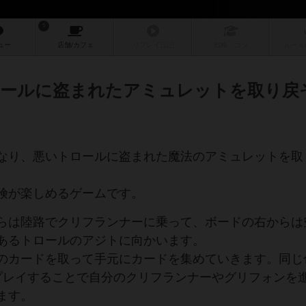
5
ュー
店舗/
カフェ
リプレイ
日記
戦略
・コツ
ルール
ールに盗まれたアミュレットを取り戻
なり、悪いトロールに盗まれた魔法のアミュレットを取
険が楽しめるゲームです。
らは陸路でクリフランナーに乗って、ボードの右からは
あるトロールのアジトに向かいます。
のカードを取って手元にカードを集めていきます。同じ
プレイすることで自分のクリフランナーやグリフォンを
ます。