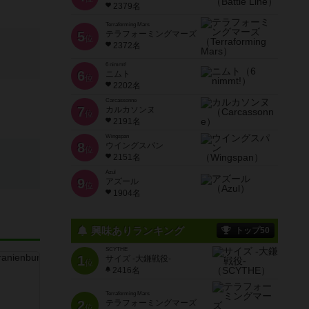
2379名
Terraforming Mars
5
テラフォーミングマーズ
位
2372名
6 nimmt!
6
ニムト
位
2202名
Carcassonne
7
カルカソンヌ
位
2191名
Wingspan
8
ウイングスパン
位
2151名
Azul
9
アズール
位
1904名
興味ありランキング
トップ50
SCYTHE
1
サイズ -大鎌戦役-
位
2416名
Terraforming Mars
2
テラフォーミングマーズ
位