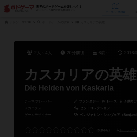
世界のボードゲームを楽しもう！
ボードゲーム専門の総合情報サイト
データベース
検
ボドゲーマTOP
ボードゲームの検索
カスカリアの英雄
2人～4人
20分前後
6歳～
2016
カスカリアの英雄
Die Helden von Kaskaria
テーマ/フレーバー
：
ファンタジー
レース
子供向け
メカニクス
：
セットコレクション
ゲームデザイナー
：
ベンジャミン・シュヴェア（Benjamin 
レーティン