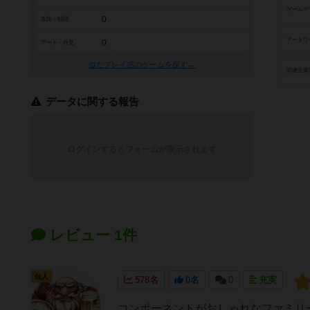
ゲームデ
0
攻防・戦闘
アートワ
0
アート・外見
似たプレイ感のゲームを探す→
関連企業
データに関する報告
ログインするとフォームが表示されます
レビュー 1件
仙人
578名
0名
0
充実
コンポーネントがおしゃれなファミリ