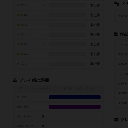
メ
-
非公開
7点の人
-
非公開
6点の人
得点や資
-
非公開
5点の人
作
-
非公開
4点の人
-
非公開
3点の人
タイトル
-
非公開
2点の人
原題・英
-
非公開
1点の人
参加人数
プレイ時
プレイ感の評価
対象年齢
トグルスイッチを押すとプレイ感（
※
）の投票ができます
発売時期
1
運・確率
参考価格
1
戦略・判断力
0
交渉・立ち回り
ク
0
心理戦・ブラフ