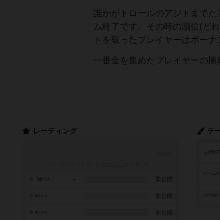
誰かがトロールのアジトまでた
ム終了です。その時の順位(ど
トを取ったプレイヤーはボーナ
一番金を集めたプレイヤーの勝
レーティング
テ
世界観/
レーティングを行うには
ログイン
が必要です
ゲームの
-
非公開
10点の人
-
非公開
その他の
9点の人
-
非公開
8点の人