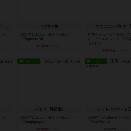
ストリート・オブ・ファイア：ASLデラックスモジュール1
ペガサス橋
オラニエンブルガー
版した
1997年にAvalon Hill社が出版した
存在をうっすらと認識して
『Pegasus Bri...
ど、セールやってて、2人
カプレと...
約1時間前
by Chaco
約2時間前
by みいやん
レビュー
レビュー
パイパー戦闘団1
レッドバリケ－ド
版した
1993年にAvalon Hill社が出版した
1989年にAvalon Hill社
『Kampfgruppe...
『Red Barrica...
約2時間前
by Chaco
約3時間前
by Chaco