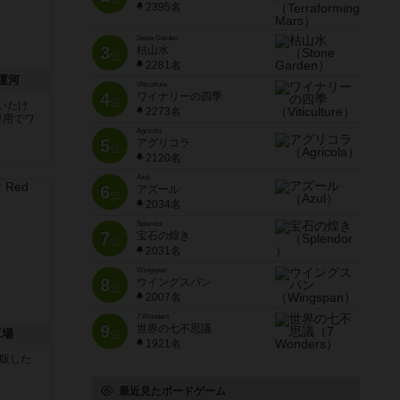
2395名
Stone Garden
3
枯山水
位
2281名
運河
Viticulture
4
ワイナリーの四季
位
いたけ
2273名
専用でワ
Agricola
5
アグリコラ
位
2120名
Azul
6
アズール
位
2034名
Splendor
7
宝石の煌き
位
2031名
Wingspan
8
ウイングスパン
位
2007名
7 Wonders
9
世界の七不思議
工場
位
1921名
が出版した
最近見たボードゲーム