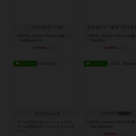
ヘッジロウ・ヘル
1987年にAvalon Hill社が出版した
1985年にAvalon Hill社が出
『Hedgerow He...
『Streets of ...
約1時間前
by Chaco
約1時間前
by Chaco
レビュー
レビュー
フィッシェン2
パイパー戦闘団2
ゲームの流れはフィッシェンだが、
1996年にAvalon Hill社が出
ゲーム開始時はペリカンとエビの2
『Kampfgruppe...
スート...
約2時間前
by Chaco