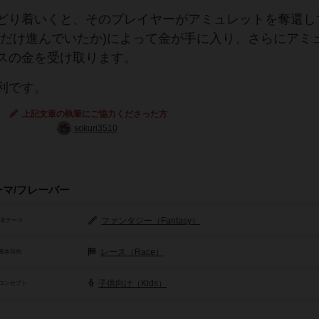
どり着いくと、そのプレイヤーがアミュレットを奪還し
れだけ進んでいたか)によって金が手に入り、さらにアミ
スの金を受け取ります。
利です。
上記文章の執筆にご協力くださった方
sokuri3510
ーマ/フレーバー
ファンタジー（Fantasy）
基本テーマ
レース（Race）
基本目的
子供向け（Kids）
コンセプト