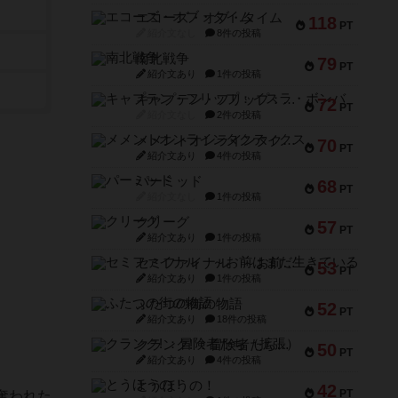
エコーズ・オブ・タイム
118
PT
紹介文なし
8件の投稿
南北戦争
79
PT
紹介文あり
1件の投稿
キャプテン・フリップ：イスラ・ボンバ
72
PT
紹介文なし
2件の投稿
メメントオンラインタクティクス
70
PT
紹介文あり
4件の投稿
パーミッド
68
PT
紹介文なし
1件の投稿
クリーグ
57
PT
紹介文あり
1件の投稿
セミファイナル ～お前はまだ生きている～
53
PT
紹介文あり
1件の投稿
ふたつの街の物語
52
PT
紹介文あり
18件の投稿
クランク! ：冒険者たち（拡張）
50
PT
紹介文あり
4件の投稿
とうほうの！
42
PT
奪われた