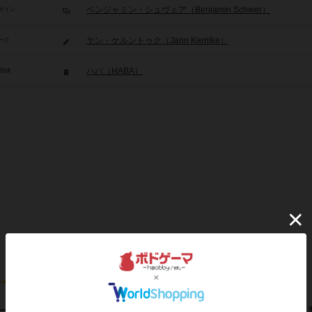
ベンジャミン・シュヴェア（Benjamin Schwer）
ザイン
ヤン・ケルントゥク（Jann Kerntke）
ーク
ハバ（HABA）
/団体
ー向けボードゲームです。カスカリアの英雄たちは、トロルに