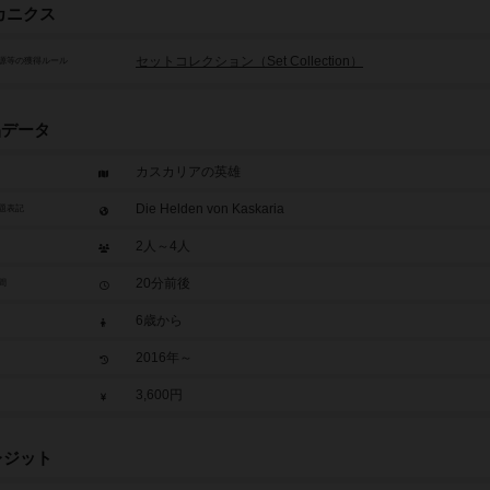
カニクス
セットコレクション（Set Collection）
源等の獲得ルール
品データ
カスカリアの英雄
Die Helden von Kaskaria
題表記
2人～4人
20分前後
間
6歳から
2016年～
3,600円
レジット