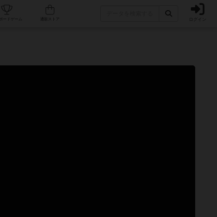
ログイン
カフェ/店舗
人気ボードゲーム
通販ストア