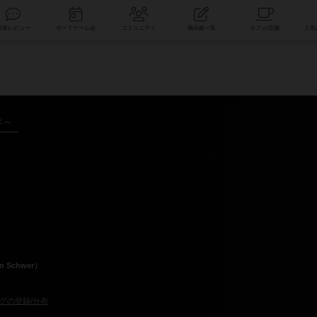
索
新着レビュー
ボードゲーム会
コミュニティ
掲示板一覧
年～
Schwer）
グの登録/分布