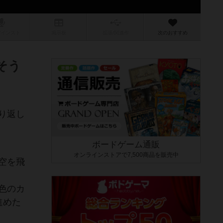
/インスト
掲示板
拡張/関連
作
次のおすすめ
そう
り返し
ボードゲーム通販
オンラインストアで7,500商品を販売中
空を飛
色のカ
進めた