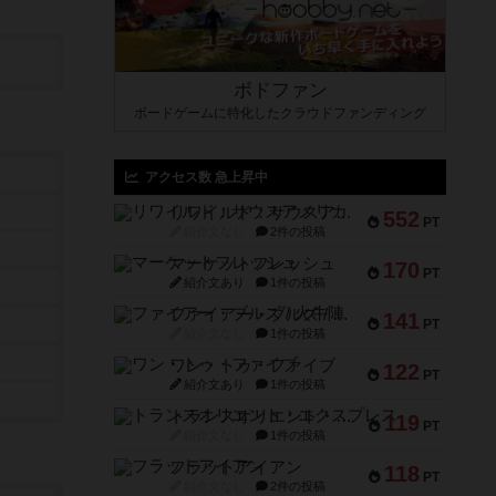
ボドファン
ボードゲームに特化したクラウドファンディング
アクセス数 急上昇中
リワイルド：サウスアメリカ
552
PT
紹介文なし
2件の投稿
マーケットフレッシュ
170
PT
紹介文あり
1件の投稿
ファイアー・ブルズ / 火牛陣
141
PT
紹介文なし
1件の投稿
ワン・トゥ・ファイブ
122
PT
紹介文あり
1件の投稿
トランスオリエント・エクスプレス
119
PT
紹介文なし
1件の投稿
フラットアイアン
118
PT
紹介文なし
2件の投稿