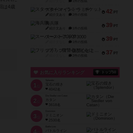
紹介文なし
1件の投稿
回は4歳
スターマイン・ラミー ポケット
42
PT
紹介文あり
2件の投稿
海兵隊
39
PT
紹介文あり
1件の投稿
スーパーストア3000
39
PT
紹介文なし
1件の投稿
フリップ７：復讐心とともに
37
PT
紹介文なし
2件の投稿
お気に入りランキング
トップ50
Splendor
1
宝石の煌き
位
4042名
Die Siedler von Catan
2
カタン
位
3618名
Dominion
3
ドミニオン
位
2530名
Battle Line
4
バトルライン
位