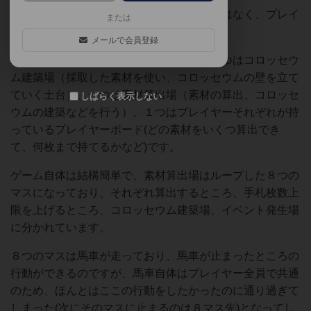
ただしコロッセウムはひとりで立てるのではなく、プレイ
または
ヤー全員が協力して建築していきます。
メールで会員登録
ボードの種類は大きく分けて３つあり、１つはコロッセウ
ム建築場（採取した素材を使い、コロッセウムの壁を立て
ていく土台）、一つは素材算出場（素材の算出、コロッセ
しばらく表示しない
ウムの建築などを行う）、１つはプレイヤーそれぞれが持
っているプレイヤーボード(どの素材をいくつ算出でき
て、何枚まで持てるかなど)です。
ゲーム自体は結構簡単で、素材算出場はループした８つの
マスになっており、それぞれ算出するところ、手札枚数上
限を上げるところ、コロッセウム建築場、イベント発生場
に分かれています。
８つのマスは馬車が走っており、馬車が止まったところの
行動ができるのですが、馬車自体はプレイヤー全員で共通
のため、ほんとはここの行動をしたかったのに通り過ぎて
しまった(次にそのマスに止まるのは８マス先)となってし