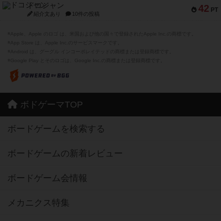
ドコジャン
42
PT
紹介文あり
10件の投稿
※Apple、Apple のロゴ は、米国および他の国々で登録されたApple Inc.の商標です。
※App Store は、Apple Inc.のサービスマークです。
※Android は、グーグル インコーポレイテッドの商標または登録商標です。
※Google Play とそのロゴは、Google Inc.の商標または登録商標です。
ボドゲーマTOP
ボードゲームを検索する
ボードゲームの新着レビュー
ボードゲーム会情報
メカニクス特集