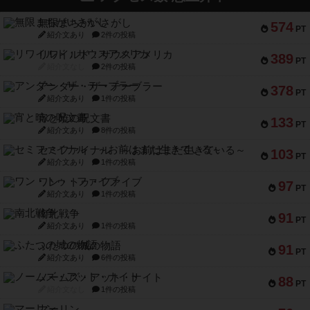
無限まちがいさがし
574
PT
紹介文あり
2件の投稿
リワイルド：サウスアメリカ
389
PT
紹介文なし
2件の投稿
アンダー・ザ・テーブラー
378
PT
紹介文あり
1件の投稿
宵と暁の呪文書
133
PT
紹介文あり
8件の投稿
セミファイナル ～お前はまだ生きている～
103
PT
紹介文あり
1件の投稿
ワン・トゥ・ファイブ
97
PT
紹介文あり
1件の投稿
南北戦争
91
PT
紹介文あり
1件の投稿
ふたつの城の物語
91
PT
紹介文あり
6件の投稿
ノームズ・アット・ナイト
88
PT
紹介文なし
1件の投稿
マーリン