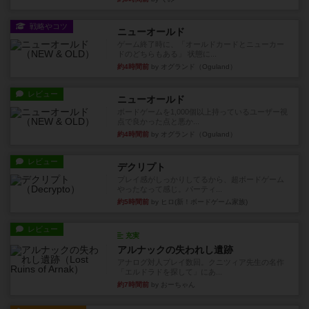
戦略やコツ
ニューオールド
ゲーム終了時に、「オールドカードとニューカー
ドのどちらもある」 状態に...
約4時間前
by オグランド（Oguland）
レビュー
ニューオールド
ボードゲームを1,000個以上持っているユーザー視
点で良かった点と悪か...
約4時間前
by オグランド（Oguland）
レビュー
デクリプト
プレイ感がしっかりしてるから、超ボードゲーム
やったなって感じ。パーティ...
約5時間前
by ヒロ(新！ボードゲーム家族)
レビュー
充実
アルナックの失われし遺跡
アナログ対人プレイ数回。クニツィア先生の名作
「エルドラドを探して」にあ...
約7時間前
by おーちゃん