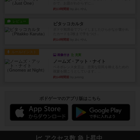
かで、お題がわからずに...
約13時間前
by みいやん
レビュー
ピタッコカルタ
ボドゲ相席会でプレイしましたひらがなが書かれ
たカードを2枚まで手をつけ...
約14時間前
by みいやん
ルール/インスト
画像付き
充実
ノームズ・アット・ナイト
ベネボレンス女王は、忠実な臣民を称えるための
祝宴を開こうとしています。...
約14時間前
by jurong
ボドゲーマのアプリ版はこちら
アクセス数 急上昇中