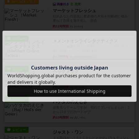
ルール/インスト
画像付き
充実
マーケットフレッシュ
目的あなたの店先に農産物の木箱を戦略的に積み
重ねて在庫を最大化し、競合...
約11時間前
by jurong
レビュー
メメントオンラインタクティクス
どんどん物量が増えて大変になっていく押し付け
合いが楽しいゲーム盛り上が...
約12時間前
by nekomanma222
レビュー
ヘックメック
サイコロゲームです1から5までの数字と芋虫がか
かれたダイス。これを振っ...
約13時間前
by みいやん
レビュー
ハゲタカのえじき
超有名なゲームですが、初めてプレイしました。1
から15までのカードがプ...
約13時間前
by みいやん
レビュー
ジャスト・ワン
まぁ面白かった‼️よくテレビとかのバラエティなん