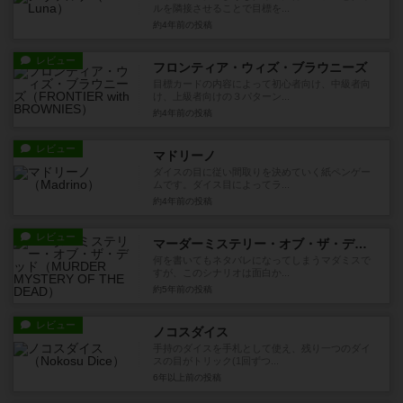
ルを隣接させることで目標を...
約4年前
の投稿
レビュー
フロンティア・ウィズ・ブラウニーズ
目標カードの内容によって初心者向け、中級者向
け、上級者向けの３パターン...
約4年前
の投稿
レビュー
マドリーノ
ダイスの目に従い間取りを決めていく紙ペンゲー
ムです。ダイス目によってラ...
約4年前
の投稿
レビュー
マーダーミステリー・オブ・ザ・デッド
何を書いてもネタバレになってしまうマダミスで
すが、このシナリオは面白か...
約5年前
の投稿
レビュー
ノコスダイス
手持のダイスを手札として使え、残り一つのダイ
スの目がトリック(1回ずつ...
6年以上前
の投稿