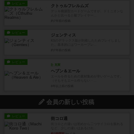
レビュー
クトゥルフレルムズ
デッキ構築型カードゲームですが、ドミニオンな
んかと比べると敵プレイヤー...
約7年前
の投稿
レビュー
ジェンティス
KSのデラックス版が到着したためプレイしまし
た。基本的にはワーカープレ...
約7年前
の投稿
レビュー
充実
ヘブン＆エール
エールを作るための素材集めが辛いゲームです。
（そもそもエール作らない・...
8年以上前
の投稿
会員の新しい投稿
レビュー
街コロ通
街コロとの違いは初めから二つサイコロを振れる
など、少しの違いはあるけれ...
約3時間前
by くみ