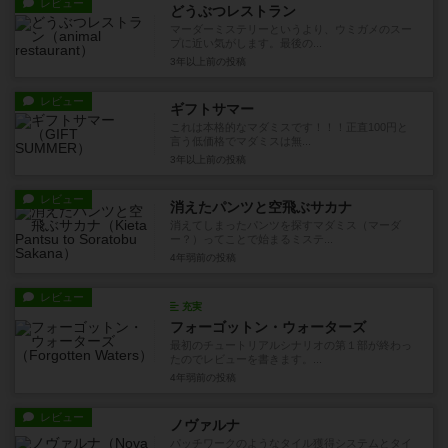
レビュー
どうぶつレストラン
マーダーミステリーというより、ウミガメのスー
プに近い気がします。最後の...
3年以上前
の投稿
レビュー
ギフトサマー
これは本格的なマダミスです！！！正直100円と
言う低価格でマダミスは無...
3年以上前
の投稿
レビュー
消えたパンツと空飛ぶサカナ
消えてしまったパンツを探すマダミス（マーダ
ー？）ってことで始まるミステ...
4年弱前
の投稿
レビュー
充実
フォーゴットン・ウォーターズ
最初のチュートリアルシナリオの第１部が終わっ
たのでレビューを書きます。...
4年弱前
の投稿
レビュー
ノヴァルナ
パッチワークのようなタイル獲得システムとタイ