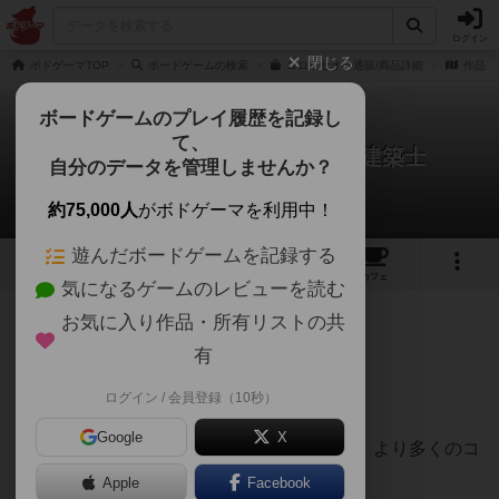
ログイン
閉じる
ボドゲーマTOP
ボードゲームの検索
コロッセオの通販/商品詳細
作品デ
ボードゲームのプレイ履歴を記録し
て、
コロッセオ / コロッセウムの建築士
自分のデータを管理しませんか？
retan0712さんのレビュー
約75,000人
がボドゲーマを利用中！
遊んだボードゲームを記録する
3
1
3
26
トップ
画像
動画
レビュー
カフェ
気になるゲームのレビューを読む
お気に入り作品・所有リストの共
654名
2名
0
8年以上前
有
ログイン / 会員登録（10秒）
日本語版は「コロッセウムの建築士」です。
Google
X
プレイヤーはコロッセウムの建築士となり、より多くのコ
ロッセウム建築を行います。
Apple
Facebook