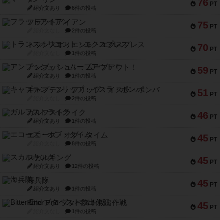
76
PT
紹介文あり
6件の投稿
フラットアイアン
75
PT
紹介文なし
2件の投稿
トランスオリエント・エクスプレス
70
PT
紹介文なし
1件の投稿
アンブッシュ！：ムーブアウト！
59
PT
紹介文あり
1件の投稿
キャプテン・フリップ：イスラ・ボンバ
51
PT
紹介文なし
2件の投稿
ガルフストライク
46
PT
紹介文あり
1件の投稿
エコーズ・オブ・タイム
45
PT
紹介文なし
8件の投稿
スカルキング
45
PT
紹介文あり
12件の投稿
海兵隊
45
PT
紹介文あり
1件の投稿
Bitter End ブタペスト救出作戦
45
PT
紹介文なし
1件の投稿