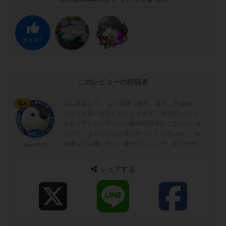
ナイス！
このレビューの投稿者
はじめまして。 よく関東（都内、栃木、茨城etc）
仙人
のボドゲ会に出没したりしてます。 雑遊団という
名前でアナログゲームの動画投稿等おこなっていま
すので、よろしければ見てやってくださいm(_ _)m
頑張って記事いろいろ書いていくんで、ボドゲ仲間
retan0712
になってください！ 遊び...
シェアする