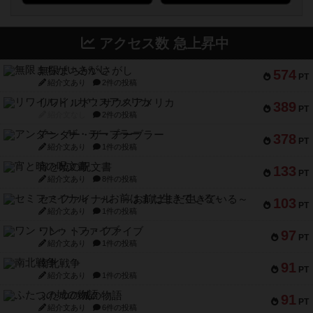
アクセス数 急上昇中
無限まちがいさがし
574
PT
紹介文あり
2件の投稿
リワイルド：サウスアメリカ
389
PT
紹介文なし
2件の投稿
アンダー・ザ・テーブラー
378
PT
紹介文あり
1件の投稿
宵と暁の呪文書
133
PT
紹介文あり
8件の投稿
セミファイナル ～お前はまだ生きている～
103
PT
紹介文あり
1件の投稿
ワン・トゥ・ファイブ
97
PT
紹介文あり
1件の投稿
南北戦争
91
PT
紹介文あり
1件の投稿
ふたつの城の物語
91
PT
紹介文あり
6件の投稿