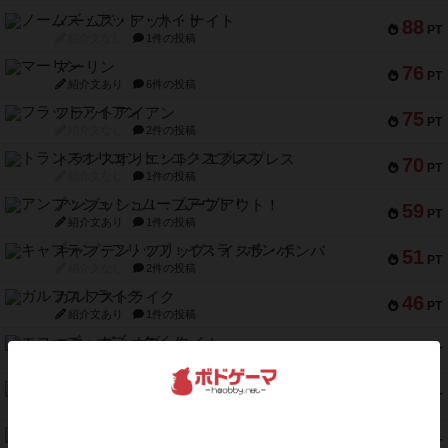
ノームズ・アット・ナイト
88
PT
紹介文なし
1件の投稿
マーリン
76
PT
紹介文あり
6件の投稿
フラットアイアン
75
PT
紹介文なし
2件の投稿
トランスオリエント・エクスプレス
70
PT
紹介文なし
1件の投稿
アンブッシュ！：ムーブアウト！
59
PT
紹介文あり
1件の投稿
キャプテン・フリップ：イスラ・ボンバ
51
PT
紹介文なし
2件の投稿
ガルフストライク
46
PT
紹介文あり
1件の投稿
エコーズ・オブ・タイム
45
PT
紹介文なし
8件の投稿
スカルキング
45
PT
紹介文あり
12件の投稿
海兵隊
45
PT