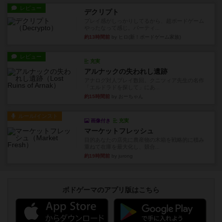
レビュー
デクリプト
プレイ感がしっかりしてるから、超ボードゲーム
やったなって感じ。パーティ...
約13時間前
by ヒロ(新！ボードゲーム家族)
レビュー
充実
アルナックの失われし遺跡
アナログ対人プレイ数回。クニツィア先生の名作
「エルドラドを探して」にあ...
約15時間前
by おーちゃん
ルール/インスト
画像付き
充実
マーケットフレッシュ
目的あなたの店先に農産物の木箱を戦略的に積み
重ねて在庫を最大化し、競合...
約19時間前
by jurong
ボドゲーマのアプリ版はこちら