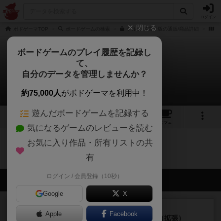
ログイン
閉じる
ボドゲーマTOP
ボードゲームの検索
デルタ 多言語版の通販/商品詳細
作
ボードゲームのプレイ履歴を記録し
て、
デルタ
自分のデータを管理しませんか？
0件のルール/インスト
約75,000人
がボドゲーマを利用中！
遊んだボードゲームを記録する
3
2
3
トップ
画像
動画
レビュー
カフェ
気になるゲームのレビューを読む
お気に入り作品・所有リストの共
デルタのトップに戻る
有
ログイン / 会員登録（10秒）
会員の新しい投稿
Google
X
レビュー
充実
Apple
Facebook
クランク! ：冒険者たち（拡張）