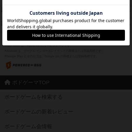
紹介文あり
1件の投稿
Bitter End ブタペスト救出作戦
45
PT
紹介文なし
1件の投稿
ドコジャン
42
PT
紹介文あり
10件の投稿
※Apple、Apple のロゴ は、米国および他の国々で登録されたApple Inc.の商標です。
※App Store は、Apple Inc.のサービスマークです。
※Android は、グーグル インコーポレイテッドの商標または登録商標です。
※Google Play とそのロゴは、Google Inc.の商標または登録商標です。
ボドゲーマTOP
ボードゲームを検索する
ボードゲームの新着レビュー
ボードゲーム会情報