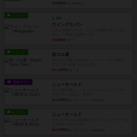
約5時間前
by daisdice
レビュー
充実
ウイングスパン
２人で何度かプレイ。ここでも指摘されているよ
うに、一部強力な鳥(カラス...
約6時間前
by S
レビュー
街コロ通
街コロとの違いは初めから二つサイコロを振れる
など、少しの違いはあるけれ...
約11時間前
by くみ
戦略やコツ
ニューオールド
ゲーム終了時に、「オールドカードとニューカー
ドのどちらもある」 状態に...
約12時間前
by オグランド（Oguland）
レビュー
ニューオールド
ボードゲームを1,000個以上持っているユーザー視
点で良かった点と悪か...
約12時間前
by オグランド（Oguland）