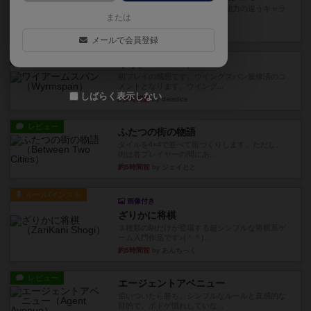
クランク！のプレイヤーごとに能力の違うキャラ
または
クターを使用できるようにな...
21分前
by ぽっぽーくるっぽー
メールで会員登録
レビュー
ワイアームスパン
初プレイの感想です。ウイングスパン履修済のコ
メントとなります。ウイング...
しばらく表示しない
約1時間前
by daisdice
レビュー
ふたつの街の物語
タイルを4×4で並べて街づくりします。ただし、
街は各プレイヤーの間にあ...
約5時間前
by ジェイとと
ルール/インスト
画像付き
ざりかに将棋
３種類の駒だけが登場する超シンプルな将棋系ゲ
ーム入門作品です♪(＾＾)...
約5時間前
by あんちっく
レビュー
エージェントアベニュー
追いついたら勝ち。シンプルなルールと直感的な
目的で、ボドゲ慣れしていな...