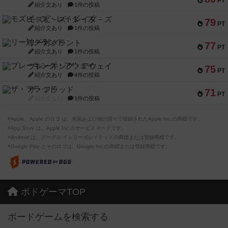
PT
紹介文あり
1件の投稿
モズビ－ズ・レイダ－ズ
79
PT
紹介文あり
1件の投稿
リー対グラント
77
PT
紹介文あり
1件の投稿
ブレーキング・アウェイ
75
PT
紹介文あり
4件の投稿
ザ・フラッド
71
PT
紹介文なし
1件の投稿
※Apple、Apple のロゴ は、米国および他の国々で登録されたApple Inc.の商標です。
※App Store は、Apple Inc.のサービスマークです。
※Android は、グーグル インコーポレイテッドの商標または登録商標です。
※Google Play とそのロゴは、Google Inc.の商標または登録商標です。
ボドゲーマTOP
ボードゲームを検索する