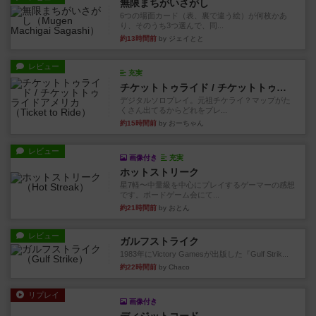
無限まちがいさがし
6つの場面カード（表、裏で違う絵）が何枚かあ
り、そのうち3つ選んで、同...
約13時間前
by ジェイとと
レビュー
充実
チケットトゥライド / チケットトゥライドアメリカ
デジタルソロプレイ。元祖チケライ？マップがた
くさん出てるからどれをプレ...
約15時間前
by おーちゃん
レビュー
画像付き
充実
ホットストリーク
星7軽〜中量級を中心にプレイするゲーマーの感想
です。ボードゲーム会にて...
約21時間前
by おとん
レビュー
ガルフストライク
1983年にVictory Gamesが出版した『Gulf Strik...
約22時間前
by Chaco
リプレイ
画像付き