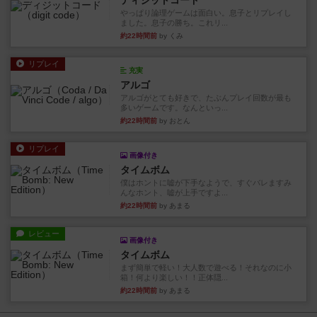
ディジットコード
やっぱり論理ゲームは面白い。息子とリプレイし
ました。息子の勝ち。これリ...
約22時間前
by くみ
リプレイ
充実
アルゴ
アルゴがとても好きで、たぶんプレイ回数が最も
多いゲームです。なんといっ...
約22時間前
by おとん
リプレイ
画像付き
タイムボム
僕はホントに嘘が下手なようで、すぐバレますみ
んなホント、嘘が上手ですよ...
約22時間前
by あまる
レビュー
画像付き
タイムボム
まず簡単で軽い！大人数で遊べる！それなのに小
箱！何より楽しい！！正体隠...
約22時間前
by あまる