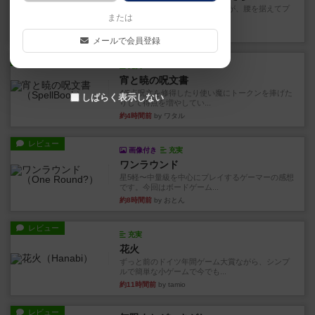
長らく積みゲーになってましたが、腰を据えてプ
または
レイできましたのでやってみ...
約1時間前
by くみ
メールで会員登録
レビュー
充実
宵と暁の呪文書
4/5点呪文を修得したり使い魔にトークンを捧げた
しばらく表示しない
りして得点を増やしてい...
約4時間前
by ワタル
レビュー
画像付き
充実
ワンラウンド
星5軽〜中量級を中心にプレイするゲーマーの感想
です。今回はボードゲーム...
約8時間前
by おとん
レビュー
充実
花火
ずっと前のドイツ年間ゲーム大賞ながら、シンプ
ルで簡単な小ゲームで今でも...
約11時間前
by tamio
レビュー