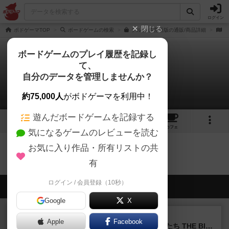
ログイン
閉じる
ボドゲーマTOP
ボードゲームの検索
デルタ 多言語版の通販/商品詳細
作
ボードゲームのプレイ履歴を記録し
て、
デルタ
自分のデータを管理しませんか？
0件のリプレイ日記
約75,000人
がボドゲーマを利用中！
遊んだボードゲームを記録する
3
2
3
トップ
画像
動画
レビュー
カフェ
気になるゲームのレビューを読む
お気に入り作品・所有リストの共
デルタのトップに戻る
有
ログイン / 会員登録（10秒）
会員の新しい投稿
Google
X
レビュー
画像付き
Apple
Facebook
アグリコラ：牧場の動物たち THE BIG BOX