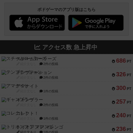
ボドゲーマのアプリ版はこちら
アクセス数 急上昇中
スチームローラーズ
686
PT
紹介文なし
2件の投稿
テンプテーション
326
PT
紹介文なし
2件の投稿
アマナイト
300
PT
紹介文なし
1件の投稿
ギャンブラー
257
PT
紹介文なし
2件の投稿
コレクト！
240
PT
紹介文なし
1件の投稿
トリオンフ ア マレンゴ
236
PT
紹介文あり
1件の投稿