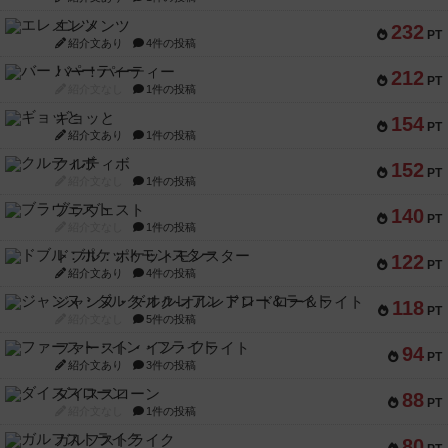
エレメンツ
232
PT
紹介文あり
4件の投稿
バー！パーティー
212
PT
紹介文なし
1件の投稿
ギョッと
154
PT
紹介文あり
1件の投稿
クルティボ
152
PT
紹介文なし
1件の投稿
ブラヴェスト
140
PT
紹介文なし
1件の投稿
ドブル：ポケットモンスター
122
PT
紹介文あり
4件の投稿
ジャンヌ・ダルク-オルレアン ドロー＆ライト
118
PT
紹介文なし
5件の投稿
ファースト・イン・フライト
94
PT
紹介文あり
3件の投稿
ダイススローン
88
PT
紹介文なし
1件の投稿
ガルフストライク
80