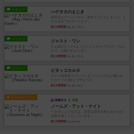
レビュー
ハゲタカのえじき
超有名なゲームですが、初めてプレイしました。1
から15までのカードがプ...
約11時間前
by みいやん
レビュー
ジャスト・ワン
まぁ面白かった‼️よくテレビとかのバラエティなん
かで、お題がわからずに...
約11時間前
by みいやん
レビュー
ピタッコカルタ
ボドゲ相席会でプレイしましたひらがなが書かれ
たカードを2枚まで手をつけ...
約11時間前
by みいやん
ルール/インスト
画像付き
充実
ノームズ・アット・ナイト
ベネボレンス女王は、忠実な臣民を称えるための
祝宴を開こうとしています。...
約12時間前
by jurong