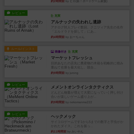
約2時間前
by ヒロ(新！ボードゲーム家族)
レビュー
充実
アルナックの失われし遺跡
アナログ対人プレイ数回。クニツィア先生の名作
「エルドラドを探して」にあ...
約4時間前
by おーちゃん
ルール/インスト
画像付き
充実
マーケットフレッシュ
目的あなたの店先に農産物の木箱を戦略的に積み
重ねて在庫を最大化し、競合...
約9時間前
by jurong
レビュー
メメントオンラインタクティクス
どんどん物量が増えて大変になっていく押し付け
合いが楽しいゲーム盛り上が...
約9時間前
by nekomanma222
レビュー
ヘックメック
サイコロゲームです1から5までの数字と芋虫がか
かれたダイス。これを振っ...
約11時間前
by みいやん