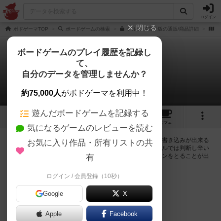
ログイン
閉じる
ボドゲーマTOP
ボードゲームの検索
デルタ 多言語版の通販/商品詳細
作
ボードゲームのプレイ履歴を記録し
て、
デルタ
自分のデータを管理しませんか？
0件の掲示板
約75,000人
がボドゲーマを利用中！
遊んだボードゲームを記録する
3
2
3
トップ
画像
動画
レビュー
カフェ
気になるゲームのレビューを読む
ログインするとデルタに関する掲示板の作成やコメントの書き込みが出来る
お気に入り作品・所有リストの共
ようになります。ルールの疑問やエラッタ情報、マニュアルでは判断し辛い
曖昧な表記等について会員同士で自由にコミュニケーションをとることが出
有
来ます。
ログイン / 会員登録（10秒）
ログイン/無料会員登録
Google
X
Apple
Facebook
デルタのトップに戻る