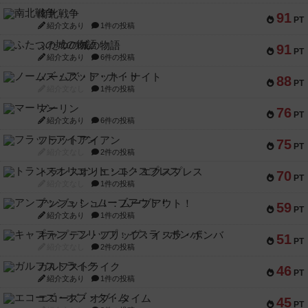
南北戦争
91
PT
紹介文あり
1件の投稿
ふたつの城の物語
91
PT
紹介文あり
6件の投稿
ノームズ・アット・ナイト
88
PT
紹介文なし
1件の投稿
マーリン
76
PT
紹介文あり
6件の投稿
フラットアイアン
75
PT
紹介文なし
2件の投稿
トランスオリエント・エクスプレス
70
PT
紹介文なし
1件の投稿
アンブッシュ！：ムーブアウト！
59
PT
紹介文あり
1件の投稿
キャプテン・フリップ：イスラ・ボンバ
51
PT
紹介文なし
2件の投稿
ガルフストライク
46
PT
紹介文あり
1件の投稿
エコーズ・オブ・タイム
45
PT