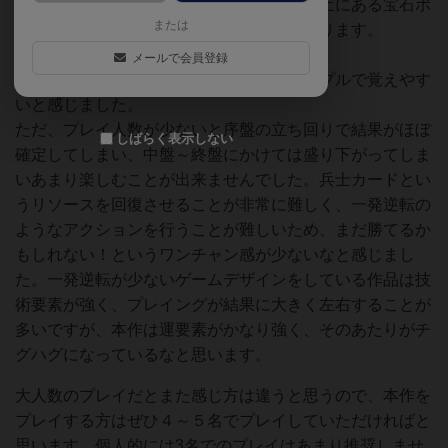
何度も領土の奪い合いを行い、占領した領土にある宝石ポ
または
イントが最も高い人が勝利するゲームになります。
メールで会員登録
プレイ時間が長い作品にしては内容はシンプルで覚えやす
いと感じました。
ただ、プレイ人数が少ないと序盤の立ち回りで結果がほぼ
しばらく表示しない
確定してしまい、中盤～終盤にかけては盛り下がってしま
いあまり楽しむことが出来ませんでした。兵士カードとい
うリソースを回復させることが非常に難しく、一発逆転の
ようなアクションを行うことが難しいため、まだ勝てるか
もしれない！というワンチャン感が少ないなと感じまし
た。一発逆転が少ないゲームデザインをしている作品は技
術要素が強く、プレイングが結果に大きく左右することが
多いですが、本作は運要素がかなり強く、そのあたりがチ
グハグになっているなと思います。
大人数のプレイだとまた感じ方は違うと思うので、本作を
プレイする方はぜひ４～５名でプレイしていただければと
思います。個人的には3名でのプレイはあまり推奨しませ