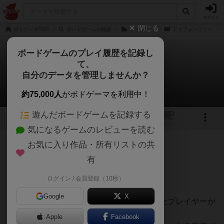
ログイン
閉じる
ボドゲーマTOP
ボードゲームの検索
デイリリー
デイフォーリリー
ボードゲームのプレイ履歴を記録し
て、
デイフォーリリー
自分のデータを管理しませんか？
さばかんさんのレビュー
約75,000人
がボドゲーマを利用中！
遊んだボードゲームを記録する
2
2
トップ
画像
動画
レビュー
カフェ
気になるゲームのレビューを読む
お気に入り作品・所有リストの共
204名
0名
0
約1年前
有
ログイン / 会員登録（10秒）
※3人でプレイした感想になります
Google
X
兵士カードで戦力の比べ合いをし、勝利したプレイヤーが
領土を占領。
Apple
Facebook