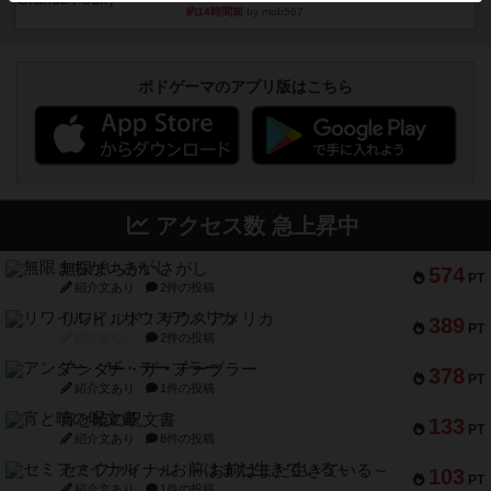
約14時間前
by mob567
ボドゲーマのアプリ版はこちら
アクセス数 急上昇中
無限まちがいさがし
574
PT
紹介文あり
2件の投稿
リワイルド：サウスアメリカ
389
PT
紹介文なし
2件の投稿
アンダー・ザ・テーブラー
378
PT
紹介文あり
1件の投稿
宵と暁の呪文書
133
PT
紹介文あり
8件の投稿
セミファイナル ～お前はまだ生きている～
103
PT
紹介文あり
1件の投稿