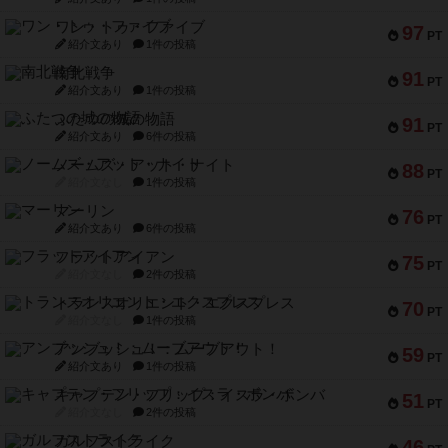
ワン・トゥ・ファイブ
97
PT
紹介文あり
1件の投稿
南北戦争
91
PT
紹介文あり
1件の投稿
ふたつの城の物語
91
PT
紹介文あり
6件の投稿
ノームズ・アット・ナイト
88
PT
紹介文なし
1件の投稿
マーリン
76
PT
紹介文あり
6件の投稿
フラットアイアン
75
PT
紹介文なし
2件の投稿
トランスオリエント・エクスプレス
70
PT
紹介文なし
1件の投稿
アンブッシュ！：ムーブアウト！
59
PT
紹介文あり
1件の投稿
キャプテン・フリップ：イスラ・ボンバ
51
PT
紹介文なし
2件の投稿
ガルフストライク
46