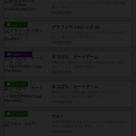
シンプルでわかりやすく、ルールも簡単!!8枚の妖
怪カードをプレイヤーが...
約1年前
の投稿
レビュー
グラフィティ6(シックス)
シンプルなゲーム性でルールが非常にわかりやす
い。一度のプレイで内容がわ...
約1年前
の投稿
戦略やコツ
ネコぱら カードゲーム
点数が高い役をどれだけ多く得点出来るかが鍵に
なってきます。現在の手札か...
約1年前
の投稿
レビュー
ネコぱら カードゲーム
簡単ルールで何度も楽しめる美少女カードゲー
ム・お互いにカードを１枚ずつ...
約1年前
の投稿
レビュー
ウルト
UNOと特殊効果があるスキルカードを組み合わせ
るという発想が非常に面白...
約1年前
の投稿