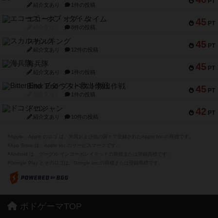
PT
紹介文あり
1件の投稿
エコーズ・オブ・タイム
45
PT
紹介文なし
8件の投稿
スカルキング
45
PT
紹介文あり
12件の投稿
海兵隊
45
PT
紹介文あり
1件の投稿
Bitter End ブタペスト救出作戦
45
PT
紹介文なし
1件の投稿
ドコジャン
42
PT
紹介文あり
10件の投稿
※Apple、Apple のロゴ は、米国および他の国々で登録されたApple Inc.の商標です。
※App Store は、Apple Inc.のサービスマークです。
※Android は、グーグル インコーポレイテッドの商標または登録商標です。
※Google Play とそのロゴは、Google Inc.の商標または登録商標です。
ボドゲーマTOP