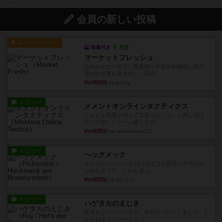
会員の新しい投稿
ルール/インスト
画像付き
充実
マーケットフレッシュ
目的あなたの店先に農産物の木箱を戦略的に積み
重ねて在庫を最大化し、競合...
約4時間前
by jurong
レビュー
メメントオンラインタクティクス
どんどん物量が増えて大変になっていく押し付け
合いが楽しいゲーム盛り上が...
約4時間前
by nekomanma222
レビュー
ヘックメック
サイコロゲームです1から5までの数字と芋虫がか
かれたダイス。これを振っ...
約5時間前
by みいやん
レビュー
ハゲタカのえじき
超有名なゲームですが、初めてプレイしました。1
から15までのカードがプ...