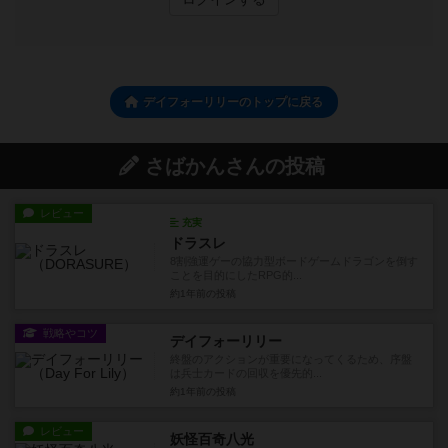
デイフォーリリーのトップに戻る
さばかんさんの投稿
レビュー
充実
ドラスレ
8割強運ゲーの協力型ボードゲームドラゴンを倒す
ことを目的にしたRPG的...
約1年前
の投稿
戦略やコツ
デイフォーリリー
終盤のアクションが重要になってくるため、序盤
は兵士カードの回収を優先的...
約1年前
の投稿
レビュー
妖怪百奇八光