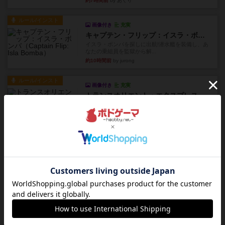
約7時間前
by あくり
ルール/インスト
画像付き
充実
キャプテン・フリップ：イスラ・ボンバ
イスラ・ボンバを探しに出航!潜水艦を装備し、あ
なたの乗組員を監獄から解...
約10時間前
by jurong
ルール/インスト
画像付き
充実
トランスオリエント・エクスプレス
乗客の皆様、トランスオリエント・エクスプレス
にご乗車ありがとうございま...
約11時間前
by jurong
レビュー
画像付き
充実
フラットアイアン
世界に浸れる度 ☆☆☆☆★楽しさ ☆☆☆☆★
タイパ ☆☆☆☆☆マンハッ...
約12時間前
by DKnewyork
レビュー
花火：スターマイン
自分のカードは見えず他のプレイヤーのカードが
見える状態でカードを教えた...