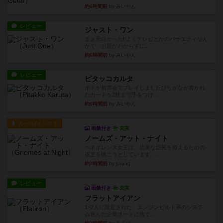
約6時間前
by みいやん
レビュー
ジャスト・ワン
まぁ面白かった‼️よくテレビとかのバラエティなん
かで、お題がわからずに...
約6時間前
by みいやん
レビュー
ピタッコカルタ
ボドゲ相席会でプレイしましたひらがなが書かれ
たカードを2枚まで手をつけ...
約6時間前
by みいやん
ルール/インスト
画像付き
充実
ノームズ・アット・ナイト
ベネボレンス女王は、忠実な臣民を称えるための
祝宴を開こうとしています。...
約7時間前
by jurong
レビュー
画像付き
充実
フラットアイアン
1~2人に限定された、エンジンビルド系のシステ
ム選んだ企業ボードに街で...