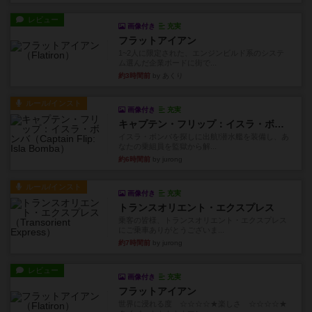
レビュー
画像付き
充実
フラットアイアン
1~2人に限定された、エンジンビルド系のシステ
ム選んだ企業ボードに街で...
約3時間前
by あくり
ルール/インスト
画像付き
充実
キャプテン・フリップ：イスラ・ボンバ
イスラ・ボンバを探しに出航!潜水艦を装備し、あ
なたの乗組員を監獄から解...
約6時間前
by jurong
ルール/インスト
画像付き
充実
トランスオリエント・エクスプレス
乗客の皆様、トランスオリエント・エクスプレス
にご乗車ありがとうございま...
約7時間前
by jurong
レビュー
画像付き
充実
フラットアイアン
世界に浸れる度 ☆☆☆☆★楽しさ ☆☆☆☆★