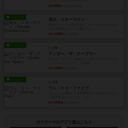
タイパ ☆☆☆☆☆マンハッ...
約8時間前
by DKnewyork
レビュー
花火：スターマイン
自分のカードは見えず他のプレイヤーのカードが
見える状態でカードを教えた...
約10時間前
by mob567
レビュー
充実
アンダー・ザ・テーブラー
笑えるバカゲームを集めているライトゲーマーと
してのレビューです。正体隠...
約12時間前
by toyota
レビュー
充実
ワン・トゥ・ファイブ
とにかくお手軽にすき間時間をうめるゲームとし
て重宝するゲームです。いわ...
約13時間前
by nabekoh
ボドゲーマのアプリ版はこちら