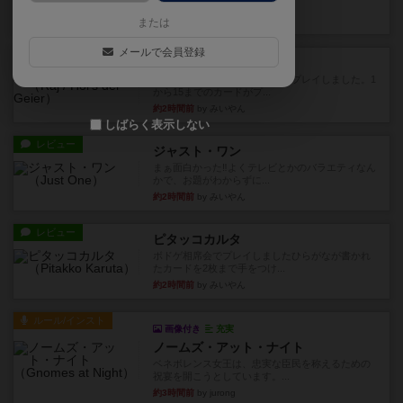
かれたダイス。これを振っ...
約2時間前
by みいやん
または
メールで会員登録
レビュー
ハゲタカのえじき
超有名なゲームですが、初めてプレイしました。1
から15までのカードがプ...
約2時間前
by みいやん
しばらく表示しない
レビュー
ジャスト・ワン
まぁ面白かった‼️よくテレビとかのバラエティなん
かで、お題がわからずに...
約2時間前
by みいやん
レビュー
ピタッコカルタ
ボドゲ相席会でプレイしましたひらがなが書かれ
たカードを2枚まで手をつけ...
約2時間前
by みいやん
ルール/インスト
画像付き
充実
ノームズ・アット・ナイト
ベネボレンス女王は、忠実な臣民を称えるための
祝宴を開こうとしています。...
約3時間前
by jurong