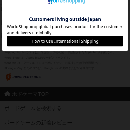
紹介文なし
1件の投稿
ラピード
46
PT
紹介文なし
1件の投稿
ザ・フラッフィー・ライト
44
PT
紹介文なし
0件の投稿
ふたつの城の物語
39
PT
紹介文あり
6件の投稿
※Apple、Apple のロゴ は、米国および他の国々で登録されたApple Inc.の商標です。
※App Store は、Apple Inc.のサービスマークです。
※Android は、グーグル インコーポレイテッドの商標または登録商標です。
※Google Play とそのロゴは、Google Inc.の商標または登録商標です。
ボドゲーマTOP
ボードゲームを検索する
ボードゲームの新着レビュー