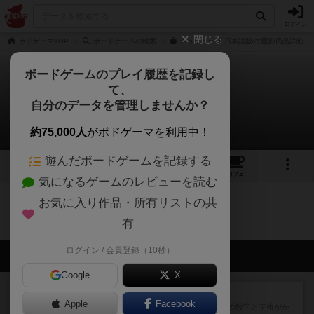
ログイン
閉じる
ボドゲーマTOP
ボードゲームの検索
キューバーズ 日本語版の通販/商品詳細
ボードゲームのプレイ履歴を記録し
て、
キューバーズ
自分のデータを管理しませんか？
0件のリプレイ日記
約75,000人
がボドゲーマを利用中！
遊んだボードゲームを記録する
9
24
136
トップ
画像
動画
レビュー
カフェ
気になるゲームのレビューを読む
お気に入り作品・所有リストの共
キューバーズのトップに戻る
有
ログイン / 会員登録（10秒）
会員の新しい投稿
Google
X
レビュー
ヘックメック
Apple
Facebook
サイコロゲームです1から5までの数字と芋虫がか