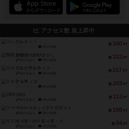
アクセス数 急上昇中
コレクト！
340
PT
紹介文なし
1件の投稿
無限まちがいさがし
322
PT
紹介文あり
2件の投稿
ガルフストライク
217
PT
紹介文あり
1件の投稿
クルティボ
203
PT
紹介文なし
1件の投稿
1809
112
PT
紹介文あり
1件の投稿
ファースト・イン・フライト
108
PT
紹介文あり
3件の投稿
モズビ－ズ・レイダ－ズ
94
PT
紹介文あり
1件の投稿