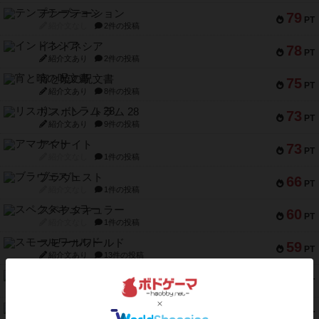
テンプテーション
79
PT
紹介文なし
2件の投稿
インドネシア
78
PT
紹介文あり
2件の投稿
宵と暁の呪文書
75
PT
紹介文あり
8件の投稿
リスボン・トラム 28
73
PT
紹介文あり
9件の投稿
アマナイト
73
PT
紹介文なし
1件の投稿
ブラヴェスト
66
PT
紹介文なし
1件の投稿
スペクタキュラー
60
PT
紹介文なし
1件の投稿
スモールワールド
59
PT
紹介文あり
13件の投稿
ギャンブラー
58
PT
紹介文なし
2件の投稿
Bitter End ブタペスト救出作戦
52
PT