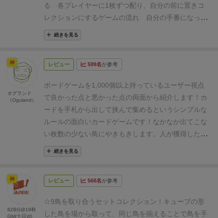
る
各プレイヤーに1枚ずつ配り、自分の前に置きコ
レクションにする
ゲームの流れ
自分の手番になった
ら、以下の順にアクションを実行する
1.カードを出
続きを見る
す
2.カードを手札に加える
3.コレクションに加え
る
4.ラウンドの終了
1.カードを出す
手札から1種類
神
レビュー
599名
が参考
の鳥カードを選んで、場の一番左か右に置く
選んだ
種類の鳥カードは全て出さなくてはならない
2.カード
ボードゲームを1,000個以上持っているユーザー視点
を手札に加える
追加した種類の鳥カードがすでに列
オグランド
で良かった点と悪かった点の両面から紹介します！
カ
（Oguland）
に置かれている場合、挟まれた間の鳥カードをすべて
ードを手札から出して挟んで集めるというシンプルな
取って手札に加える
その後、その列に1種類の鳥し
ルールの面白いカードゲームです！
なかなか出てこな
かいなくなったら、1枚引いてその列の左右どちらか
い枚数の少ない鳥にやきもきします。人が獲得したカ
に加える
同じ種類の鳥カードを引いた場合、2種類
ードの状況も見えるので、手札にあって自分はいらな
になるまで続ける
挟むアクションが発生しなかった
続きを見る
いけれど、他の人に渡したくないといったようなこと
場合、山札から2枚引いて手札に加えるか、パスを選
が起きて悩みます！
５人で遊んだからか、カードの手
ぶ
3.コレクションに加える
手札で鳥の群れ(カード右
神
レビュー
568名
が参考
詰まり感が出てしまい、最後のほうの展開がつまらく
上の数字の小さい数字以上の枚数の該当鳥カードがあ
なってしまいました・・・
好き度（Like）
る)ができていた場合、
それを全て公開してコレクシ
☆9
鳥を取り合うセットコレクション！
キューブの形
▶2pt.≪★★≫
おすすめ度（Recommended）
82BG@19秋
ョンに加えることができる
小さい数字の場合は1
した鳥を場から取って、同じ鳥を揃えることで鳥を手
GM(土日)出