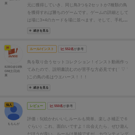
▶2pt.≪★★≫
子どもと度（With kids）
展
枚、大きい数字の場合は2枚をコレクションに加えて
元に獲得していき、同じ鳥3つを2セットか7種類の鳥
▶2pt.≪★★≫
簡単なゲームの流れとルール解説はこ
残りを捨札にする
4.ラウンドの終了
手札がなくなっ
を獲得すれば勝ちのゲームです。
ゲームの詳細として
ちらをご覧ください！
た場合、ラウンド終了になる
全プレイヤーの手札を
は
場に3×4のカードを場に並べます。そして、手札は8
すべて捨て札にし、再び手札を8枚ずつ配る
手札が
枚配られます。あと、既に鳥を1枚獲得してます。
基
続きを見る
なくなったプレイヤーがスタートプレイヤーになる
ゲ
本的な手順は
手番が来たら手札のカードを1種類出し
ームの終了
7種類の鳥カードをコレクションす
て、場のカードを受け取る流れなのですが、出せるカ
神
る、
または2種類の鳥カードを3枚ずつコレクション
ルール/インスト
552名
が参考
ードの規則がユニークです。
3×4のカードの場の横端
するとそのプレイヤーの勝ちになる
にある種類のカードしか出すことは出来なくて、その
鳥を取り合うセットコレクション！
インスト動画作っ
列の端に1種類を出します。そうして、ある種類と手
82BG@19秋
てみたので、説明書読むのが苦手な方必見です( ´ ▽ `
GM(土日)出
札で出したカードの間にあるカードを受け取ります。
展
)
この鳥の名は
ウエハース！！！
※文字では伝えずらいですが簡単な動きです。
そうし
て、手札で揃った同じカードが規定枚数以上になるこ
続きを見る
とで、それらを捨ててその種類の鳥を獲得することが
できます。
カードの種類によって揃える枚数が違いま
仙人
レビュー
550名
が参考
す。
この手番を続けていきます。
あと補足として、
・
カードが出せない場合、山札から2枚引く
・手札を無
評価
：5(絵かわいいしルールも簡単。楽しさ補正で６
ももんが
くしたら、各プレイヤーは手札を全て捨てて8枚引く
ぐらい）
これ、面白いですよ！
出会えたら、ぜひ遊ん
という流れです。
遊んでみた感想としては、この動き
だほうが良い。
ルールは単純ですが、カウンティング