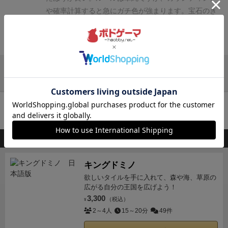
と駆け引き凄い好きです！
単純でありつつのルールの
や確率計算すると急にガチ色が強まります。
宝石のき
いやらしさが散りばめられていて「あのカードが欲し
らめきの山がひとつしかなくて、ジリジリする感じ
い！けど、手に入れるための種類がない！」とか、手
を、ずっと味わえます。
つまり、私好み。
難点といえ
続きを見る
札のプレイが可能なら出さないといけないので、集め
ば、山枯れのあとのシャッフル。
これがうまくバラバ
ていた種類のカードを大量に場に出さないといけなか
ラにしないと、あっというまにゲームバランス
ったり、だけど各プレイヤー状況は一緒なので、思い
が・・・
他のレビューを読み込む
がけないセットが手札に来て獲得できて嬉しいです。
そして、中盤から相手の獲得した鳥を見て、出しては
カートに追加する
いけないカードを判断したり、手札が0になったプレ
イヤーが現れて、捨てたくない手札が消えたりするア
クシデントが「ちくしょー、楽しいじゃねーか」って
このボードゲームを持ってる人が購入した商品
感じでした。
そして、全員いつ勝つかわからないヒリ
ヒリ感とセットを作っていくプレイヤーによるゲーム
キングドミノ
収束性素晴らしかったです。
そして、カードの絵が同
欲しいタイルを手に入れて、森や海、草原の
じようで違う「ゴキブリポーカー」や「ペンギンパー
広がる自分の王国を広げよう！
3,300
ティ」の仕様で可愛くて見ていて楽しいです。
（税込）
1回だ
¥
2～4人
15～20分
49件
け遊んだプレイ感がドストライクの流れだったので、
高評価の太鼓判は早いかもしれませんが感動しまし