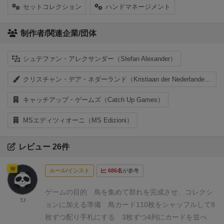
セットコレクション
ハンドマネージメント
制作者/関連企業/団体
シュテファン・アレクサンダー（Stefan Alexander）
クリスチャン・デア・ネダーランド（Kristiaan der Nederlanden）
キャッチアップ・ゲームズ（Catch Up Games）
MSエディツィオーニ（MS Edizioni）
レビュー 26件
神
ルール/インスト
686名
が参考
ゲームの目的
鳥を集めて群れを完成させ、コレクシ
TJ
ョンに加える
準備
鳥カード110枚をシャッフルして8
枚ずつ配り手札にする
3枚ずつ4列にカードを並べ