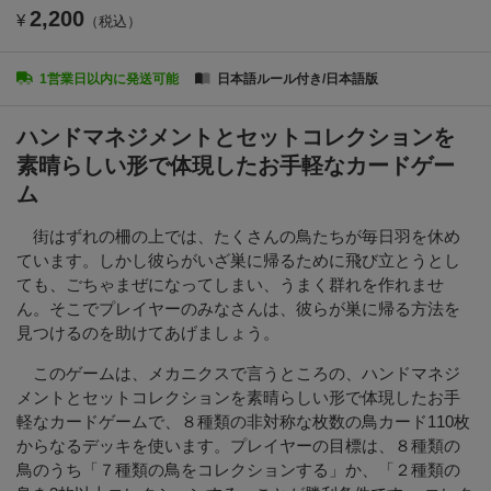
2,200
¥
（税込）
1営業日以内に発送可能
日本語ルール付き/日本語版
ハンドマネジメントとセットコレクションを
素晴らしい形で体現したお手軽なカードゲー
ム
街はずれの柵の上では、たくさんの鳥たちが毎日羽を休め
ています。しかし彼らがいざ巣に帰るために飛び立とうとし
ても、ごちゃまぜになってしまい、うまく群れを作れませ
ん。そこでプレイヤーのみなさんは、彼らが巣に帰る方法を
見つけるのを助けてあげましょう。
このゲームは、メカニクスで言うところの、ハンドマネジ
メントとセットコレクションを素晴らしい形で体現したお手
軽なカードゲームで、８種類の非対称な枚数の鳥カード110枚
からなるデッキを使います。プレイヤーの目標は、８種類の
鳥のうち「７種類の鳥をコレクションする」か、「２種類の