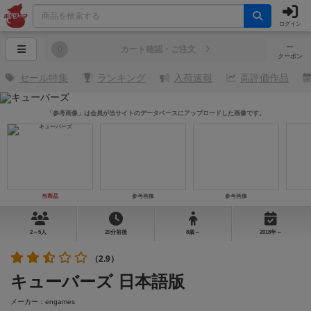
ログイン
─
0
カート確認・ご注文
クーポン
セール特集
ランキング
入荷速報
高評価作品
「参考画像」は会員が当サイトのデータベースにアップロードした画像です。
当商品
参考画像
参考画像
2～5人
20分前後
8歳～
2018年～
（2.9）
キューバーズ 日本語版
メーカー：engames